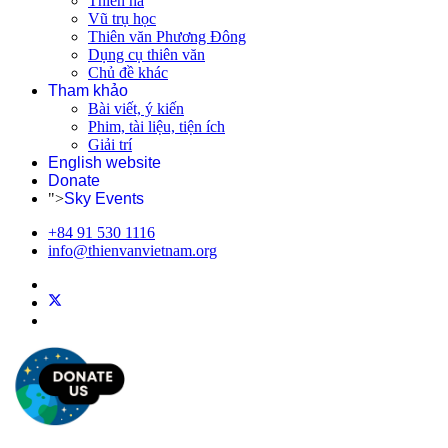
Thiên hà
Vũ trụ học
Thiên văn Phương Đông
Dụng cụ thiên văn
Chủ đề khác
Tham khảo
Bài viết, ý kiến
Phim, tài liệu, tiện ích
Giải trí
English website
Donate
">
Sky Events
+84 91 530 1116
info@thienvanvietnam.org