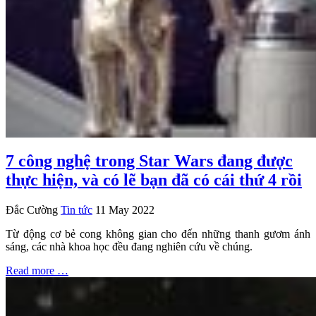
7 công nghệ trong Star Wars đang được
thực hiện, và có lẽ bạn đã có cái thứ 4 rồi
Đắc Cường
Tin tức
11 May 2022
Từ động cơ bẻ cong không gian cho đến những thanh gươm ánh
sáng, các nhà khoa học đều đang nghiên cứu về chúng.
Read more …