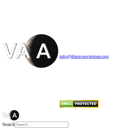
HỘI THIÊN
VĂN VÀ VŨ TRỤ
HỌC VIỆT NAM
Vietnam Astronomy and
Cosmology Association (VACA)
Văn phòng: 90b Khương Đình,
quận Thanh Xuân, Hà Nội
Điện thoại: 091.530.1116; Email:
info@thienvanvietnam.org
Mọi bài viết tại đây thuộc bản
quyền của VACA, vui lòng ghi rõ
tên tác giả và nguồn trích
dẫn
Thienvanvietnam.org
khi quý
vị tái sử dụng bất cứ nội dung nào
từ website này.
Search