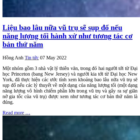
Liệu bao lâu nữa vũ trụ sẽ sụp đổ nếu
năng lượng tối hành xử như tương tác cơ
bản thứ năm
Hồng Anh
Tin tức
07 May 2022
Một nhóm gồm 3 nhà vật lý thiên văn, trong đó hai người tới từ Đại
học Princeton (bang New Jersey) và người kia tới từ Đại học New
York, đã thực hiện các ước tính xem khoảng bao lâu nữa vũ trụ sẽ
sụp đổ nếu các lý thuyết về một dạng của năng lượng tối (một dạng
năng lượng vô hình chiếm phần lớn trong vũ trụ và gây ra sự giãn
nở gia tốc của vũ trụ) được xem như tương tác cơ bản thứ năm là
đúng.
Read more …