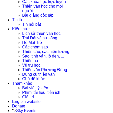
Các khóa học trực tuyến
Thiên văn học cho mọi
người
Bài giảng độc lập
Tin tức
Tin nổi bật
Kiến thức
Lịch sử thiên văn học
Trái Đất và sự sống
Hệ Mặt Trời
Các chòm sao
Thiên cầu, các hiện tượng
Sao, tinh vân, lỗ đen, ...
Thiên hà
Vũ trụ học
Thiên văn Phương Đông
Dụng cụ thiên văn
Chủ đề khác
Tham khảo
Bài viết, ý kiến
Phim, tài liệu, tiện ích
Giải trí
English website
Donate
">
Sky Events