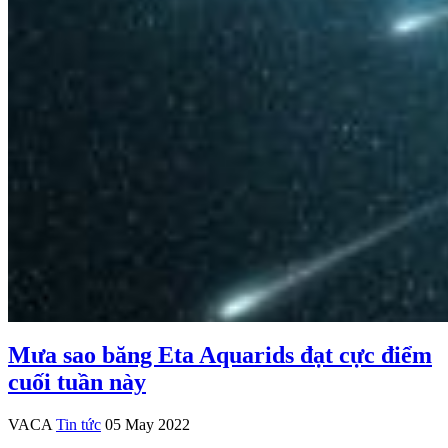
Mưa sao băng Eta Aquarids đạt cực điểm
cuối tuần này
VACA
Tin tức
05 May 2022