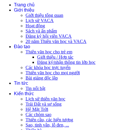
Trang chủ
Giới thiệu
Giới thiệu tổng quan
Lịch sử VACA
Hoạt động
Sách và ấn phẩm
Đăng ký hội viên VACA
20 năm Thiên văn học và VACA
Đào tạo
Thiên văn học cho trẻ em
Giới thiệu / Hợp tác
Đăng ký/nhận thông tin lớp học
Các khóa học trực tuyến
Thiên văn học cho mọi người
Bài giảng độc lập
Tin tức
Tin nổi bật
Kiến thức
Lịch sử thiên văn học
Trái Đất và sự sống
Hệ Mặt Trời
Các chòm sao
Thiên cầu, các hiện tượng
Sao, tinh vân, lỗ đen, ...