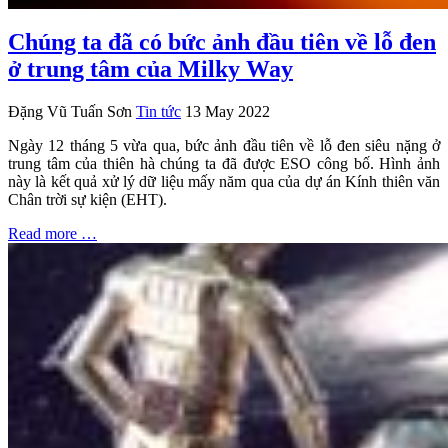
Chúng ta đã có bức ảnh đầu tiên về lỗ đen
ở trung tâm của Milky Way
Đặng Vũ Tuấn Sơn
Tin tức
13 May 2022
Ngày 12 tháng 5 vừa qua, bức ảnh đầu tiên về lỗ đen siêu nặng ở
trung tâm của thiên hà chúng ta đã được ESO công bố. Hình ảnh
này là kết quả xử lý dữ liệu mấy năm qua của dự án Kính thiên văn
Chân trời sự kiện (EHT).
Read more …