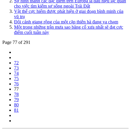
Sự hình thành các đặc điểm trên Europa là dấu hiệu lạc quan
cho việc tìm kiếm sự sống ngoài Trái Đất
Vật thể cực hiếm được phát hiện ở giai đoạn bình minh của
vũ trụ
Đôi cánh giang rộng của một cặp thiên hà đang va chạm
Một trong những trận mưa sao băng cổ xưa nhất sẽ đạt cực
điểm cuối tuần này
Page 77 of 291
72
73
74
75
76
77
78
79
80
81