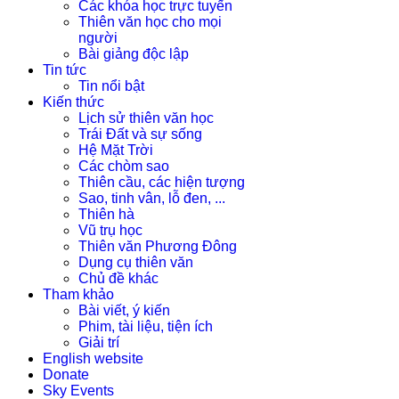
Các khóa học trực tuyến
Thiên văn học cho mọi
người
Bài giảng độc lập
Tin tức
Tin nổi bật
Kiến thức
Lịch sử thiên văn học
Trái Đất và sự sống
Hệ Mặt Trời
Các chòm sao
Thiên cầu, các hiện tượng
Sao, tinh vân, lỗ đen, ...
Thiên hà
Vũ trụ học
Thiên văn Phương Đông
Dụng cụ thiên văn
Chủ đề khác
Tham khảo
Bài viết, ý kiến
Phim, tài liệu, tiện ích
Giải trí
English website
Donate
Sky Events