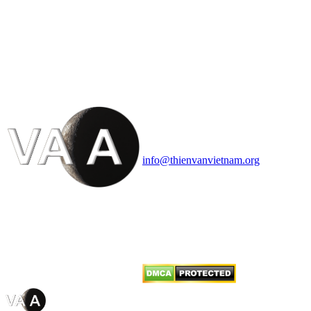
HỘI THIÊN
VĂN VÀ VŨ TRỤ
HỌC VIỆT NAM
Vietnam Astronomy and
Cosmology Association (VACA)
Văn phòng: 90b Khương Đình,
quận Thanh Xuân, Hà Nội
Điện thoại: 091.530.1116; Email:
info@thienvanvietnam.org
Mọi bài viết tại đây thuộc bản
quyền của VACA, vui lòng ghi rõ
tên tác giả và nguồn trích
dẫn
Thienvanvietnam.org
khi quý
vị tái sử dụng bất cứ nội dung nào
từ website này.