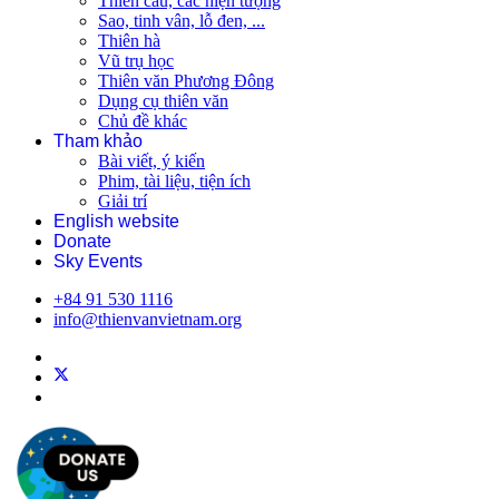
Thiên cầu, các hiện tượng
Sao, tinh vân, lỗ đen, ...
Thiên hà
Vũ trụ học
Thiên văn Phương Đông
Dụng cụ thiên văn
Chủ đề khác
Tham khảo
Bài viết, ý kiến
Phim, tài liệu, tiện ích
Giải trí
English website
Donate
Sky Events
+84 91 530 1116
info@thienvanvietnam.org