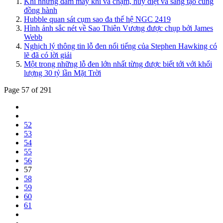
Khi những đám mây khí va chạm, hủy diệt và sáng tạo cùng
đồng hành
Hubble quan sát cụm sao đa thế hệ NGC 2419
Hình ảnh sắc nét về Sao Thiên Vương được chụp bởi James
Webb
Nghịch lý thông tin lỗ đen nổi tiếng của Stephen Hawking có
lẽ đã có lời giải
Một trong những lỗ đen lớn nhất từng được biết tới với khối
lượng 30 tỷ lần Mặt Trời
Page 57 of 291
52
53
54
55
56
57
58
59
60
61