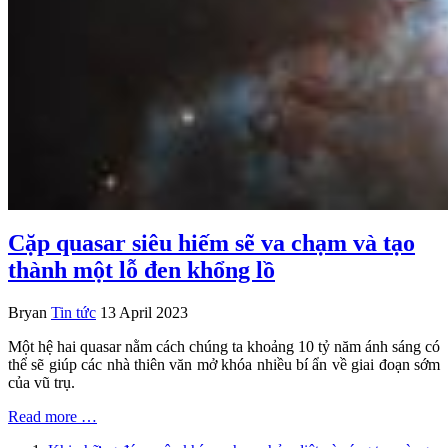
Cặp quasar siêu hiếm sẽ va chạm và tạo
thành một lỗ đen khổng lồ
Bryan
Tin tức
13 April 2023
Một hệ hai quasar nằm cách chúng ta khoảng 10 tỷ năm ánh sáng có
thể sẽ giúp các nhà thiên văn mở khóa nhiều bí ẩn về giai đoạn sớm
của vũ trụ.
Read more …