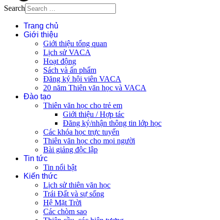
Search
Trang chủ
Giới thiệu
Giới thiệu tổng quan
Lịch sử VACA
Hoạt động
Sách và ấn phẩm
Đăng ký hội viên VACA
20 năm Thiên văn học và VACA
Đào tạo
Thiên văn học cho trẻ em
Giới thiệu / Hợp tác
Đăng ký/nhận thông tin lớp học
Các khóa học trực tuyến
Thiên văn học cho mọi người
Bài giảng độc lập
Tin tức
Tin nổi bật
Kiến thức
Lịch sử thiên văn học
Trái Đất và sự sống
Hệ Mặt Trời
Các chòm sao