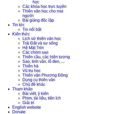
học
Các khóa học trực tuyến
Thiên văn học cho mọi
người
Bài giảng độc lập
Tin tức
Tin nổi bật
Kiến thức
Lịch sử thiên văn học
Trái Đất và sự sống
Hệ Mặt Trời
Các chòm sao
Thiên cầu, các hiện tượng
Sao, tinh vân, lỗ đen, ...
Thiên hà
Vũ trụ học
Thiên văn Phương Đông
Dụng cụ thiên văn
Chủ đề khác
Tham khảo
Bài viết, ý kiến
Phim, tài liệu, tiện ích
Giải trí
English website
Donate