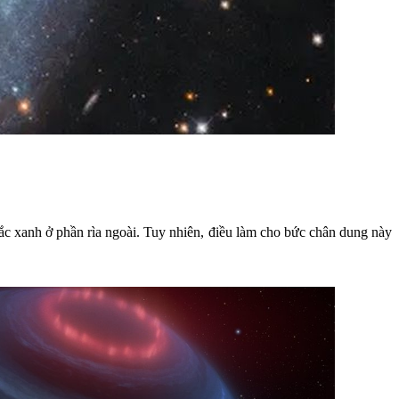
ắc xanh ở phần rìa ngoài. Tuy nhiên, điều làm cho bức chân dung này