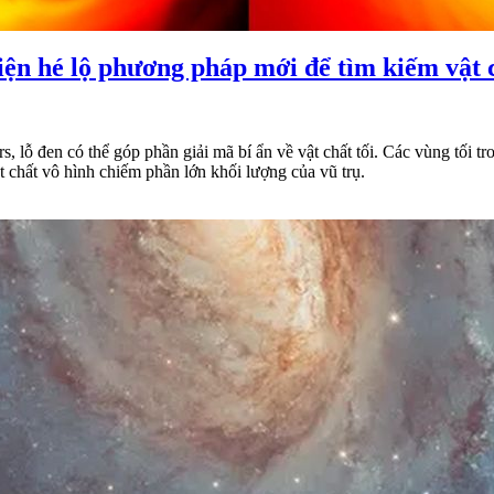
iện hé lộ phương pháp mới để tìm kiếm vật c
, lỗ đen có thể góp phần giải mã bí ẩn về vật chất tối. Các vùng tối 
t chất vô hình chiếm phần lớn khối lượng của vũ trụ.