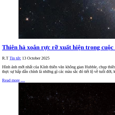
Thiên hà xoắn rực rỡ xuất hiện trong cuộc
R.T
Tin tức
13 October 2025
Hình ảnh mới nhất của Kính thiên văn không gian Hubble, chụp thiên
thực sự hấp dẫn chính là những gì các màu sắc đó tiết lộ về tuổi đời, 
Read more …