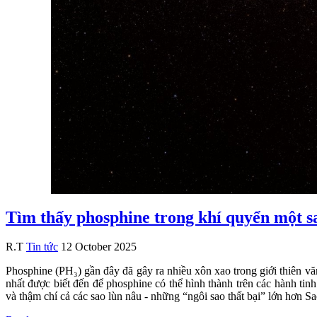
Tìm thấy phosphine trong khí quyển một s
R.T
Tin tức
12 October 2025
Phosphine (PH₃) gần đây đã gây ra nhiều xôn xao trong giới thiên v
nhất được biết đến để phosphine có thể hình thành trên các hành tin
và thậm chí cả các sao lùn nâu - những “ngôi sao thất bại” lớn hơn 