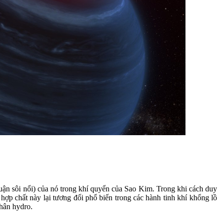
uận sôi nổi) của nó trong khí quyển của Sao Kim. Trong khi cách duy
hợp chất này lại tương đối phổ biến trong các hành tinh khí khổng lồ
nhân hydro.