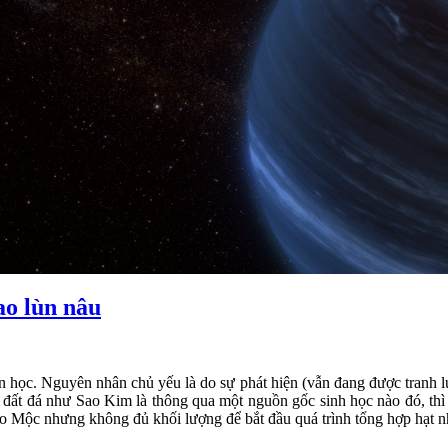
ao lùn nâu
ăn học. Nguyên nhân chủ yếu là do sự phát hiện (vẫn đang được tranh l
h đất đá như Sao Kim là thông qua một nguồn gốc sinh học nào đó, thì 
Sao Mộc nhưng không đủ khối lượng để bắt đầu quá trình tổng hợp hạt 