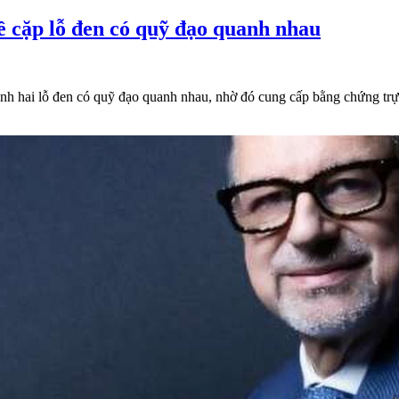
về cặp lỗ đen có quỹ đạo quanh nhau
ảnh hai lỗ đen có quỹ đạo quanh nhau, nhờ đó cung cấp bằng chứng trực