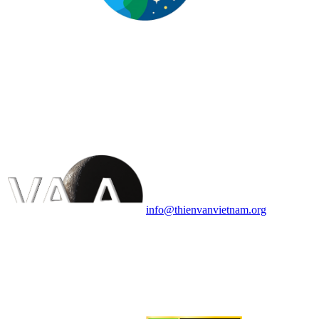
HỘI THIÊN
VĂN VÀ VŨ TRỤ
HỌC VIỆT NAM
Vietnam Astronomy and
Cosmology Association (VACA)
Văn phòng: 90b Khương Đình,
quận Thanh Xuân, Hà Nội
Điện thoại: 091.530.1116; Email:
info@thienvanvietnam.org
Mọi bài viết tại đây thuộc bản
quyền của VACA, vui lòng ghi rõ
tên tác giả và nguồn trích
dẫn
Thienvanvietnam.org
khi quý
vị tái sử dụng bất cứ nội dung nào
từ website này.