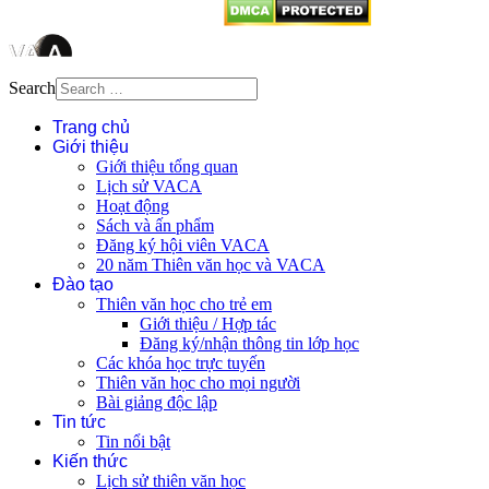
Search
Trang chủ
Giới thiệu
Giới thiệu tổng quan
Lịch sử VACA
Hoạt động
Sách và ấn phẩm
Đăng ký hội viên VACA
20 năm Thiên văn học và VACA
Đào tạo
Thiên văn học cho trẻ em
Giới thiệu / Hợp tác
Đăng ký/nhận thông tin lớp học
Các khóa học trực tuyến
Thiên văn học cho mọi người
Bài giảng độc lập
Tin tức
Tin nổi bật
Kiến thức
Lịch sử thiên văn học