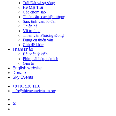
Trái Đất và sự sống
Hệ Mặt Trời
Các chòm sao
Thiên cầu, các hiện tượng
Sao, tinh vân, lỗ đen, ...
Thiên hà
Vũ trụ học
Thiên văn Phương Đông
Dụng cụ thiên văn
Chủ đề khác
Tham khảo
Bài viết, ý kiến
Phim, tài liệu, tiện ích
Giải trí
English website
Donate
Sky Events
+84 91 530 1116
info@thienvanvietnam.org