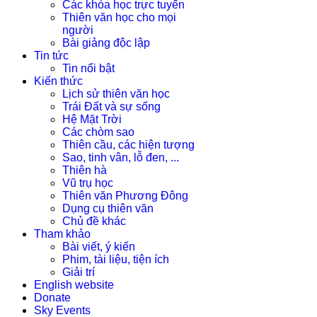
Các khóa học trực tuyến
Thiên văn học cho mọi
người
Bài giảng độc lập
Tin tức
Tin nổi bật
Kiến thức
Lịch sử thiên văn học
Trái Đất và sự sống
Hệ Mặt Trời
Các chòm sao
Thiên cầu, các hiện tượng
Sao, tinh vân, lỗ đen, ...
Thiên hà
Vũ trụ học
Thiên văn Phương Đông
Dụng cụ thiên văn
Chủ đề khác
Tham khảo
Bài viết, ý kiến
Phim, tài liệu, tiện ích
Giải trí
English website
Donate
Sky Events