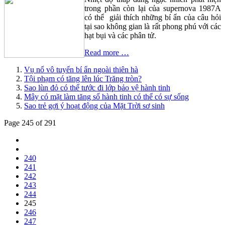
trong phần còn lại của supernova 1987A
có thể giải thích những bí ẩn của câu hỏi
tại sao không gian là rất phong phú với các
hạt bụi và các phân tử.
Read more …
Vụ nổ vô tuyến bí ẩn ngoài thiên hà
Tội phạm có tăng lên lúc Trăng tròn?
Sao lùn đỏ có thể tước đi lớp bảo vệ hành tinh
Mây có mặt làm tăng số hành tinh có thể có sự sống
Sao trẻ gợi ý hoạt động của Mặt Trời sơ sinh
Page 245 of 291
240
241
242
243
244
245
246
247