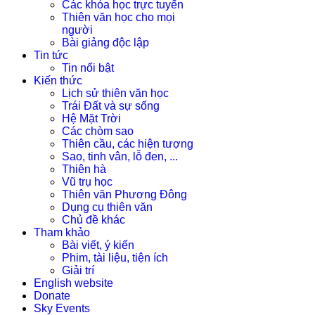
Các khóa học trực tuyến
Thiên văn học cho mọi
người
Bài giảng độc lập
Tin tức
Tin nổi bật
Kiến thức
Lịch sử thiên văn học
Trái Đất và sự sống
Hệ Mặt Trời
Các chòm sao
Thiên cầu, các hiện tượng
Sao, tinh vân, lỗ đen, ...
Thiên hà
Vũ trụ học
Thiên văn Phương Đông
Dụng cụ thiên văn
Chủ đề khác
Tham khảo
Bài viết, ý kiến
Phim, tài liệu, tiện ích
Giải trí
English website
Donate
Sky Events