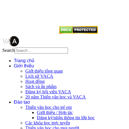
tên tác giả và nguồn trích
dẫn
Thienvanvietnam.org
khi quý
vị tái sử dụng bất cứ nội dung nào
từ website này.
Search
Trang chủ
Giới thiệu
Giới thiệu tổng quan
Lịch sử VACA
Hoạt động
Sách và ấn phẩm
Đăng ký hội viên VACA
20 năm Thiên văn học và VACA
Đào tạo
Thiên văn học cho trẻ em
Giới thiệu / Hợp tác
Đăng ký/nhận thông tin lớp học
Các khóa học trực tuyến
Thiên văn học cho mọi người