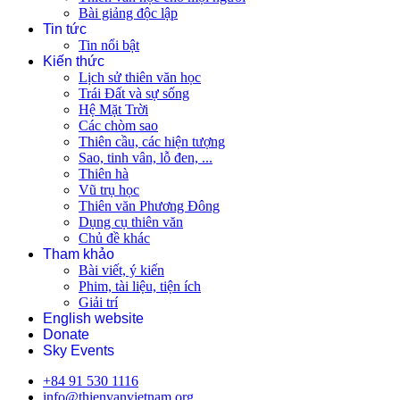
Bài giảng độc lập
Tin tức
Tin nổi bật
Kiến thức
Lịch sử thiên văn học
Trái Đất và sự sống
Hệ Mặt Trời
Các chòm sao
Thiên cầu, các hiện tượng
Sao, tinh vân, lỗ đen, ...
Thiên hà
Vũ trụ học
Thiên văn Phương Đông
Dụng cụ thiên văn
Chủ đề khác
Tham khảo
Bài viết, ý kiến
Phim, tài liệu, tiện ích
Giải trí
English website
Donate
Sky Events
+84 91 530 1116
info@thienvanvietnam.org