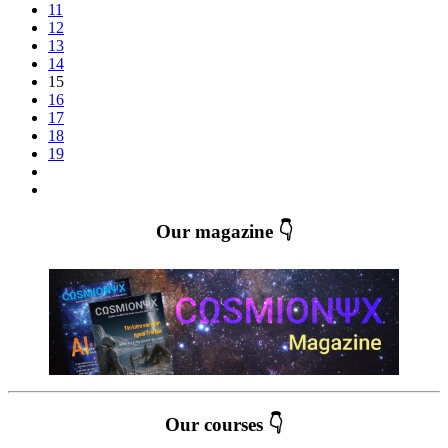
11
12
13
14
15
16
17
18
19
Our magazine 👇
Our courses 👇