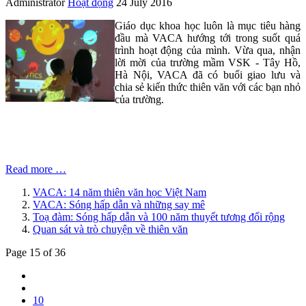
Administrator
Hoạt động
24 July 2016
Giáo dục khoa học luôn là mục tiêu hàng
đầu mà VACA hướng tới trong suốt quá
trình hoạt động của mình. Vừa qua, nhận
lời mời của trường mầm VSK - Tây Hồ,
Hà Nội, VACA đã có buổi giao lưu và
chia sẻ kiến thức thiên văn với các bạn nhỏ
của trường.
Read more …
VACA: 14 năm thiên văn học Việt Nam
VACA: Sóng hấp dẫn và những say mê
Toạ đàm: Sóng hấp dẫn và 100 năm thuyết tương đối rộng
Quan sát và trò chuyện về thiên văn
Page 15 of 36
10