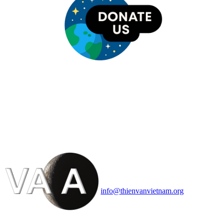
HỘI THIÊN
VĂN VÀ VŨ TRỤ
HỌC VIỆT NAM
Vietnam Astronomy and
Cosmology Association (VACA)
Văn phòng: 90b Khương Đình,
quận Thanh Xuân, Hà Nội
Điện thoại: 091.530.1116; Email:
info@thienvanvietnam.org
Mọi bài viết tại đây thuộc bản
quyền của VACA, vui lòng ghi rõ