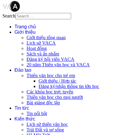
Search
Trang chủ
Giới thiệu
Giới thiệu tổng quan
Lịch sử VACA
Hoạt động
Sách và ấn phẩm
Đăng ký hội viên VACA
20 năm Thiên văn học và VACA
Đào tạo
Thiên văn học cho trẻ em
Giới thiệu / Hợp tác
Đăng ký/nhận thông tin lớp học
Các khóa học trực tuyến
Thiên văn học cho mọi người
Bài giảng độc lập
Tin tức
Tin nổi bật
Kiến thức
Lịch sử thiên văn học
Trái Đất và sự sống