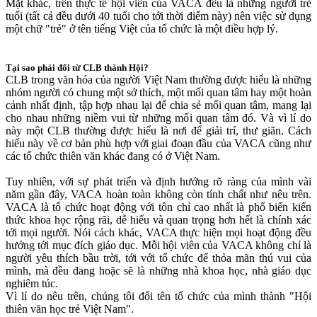
Mặt khác, trên thực tế hội viên của VACA đều là những người trẻ
tuổi (tất cả đều dưới 40 tuổi cho tới thời điểm này) nên việc sử dụng
một chữ "trẻ" ở tên tiếng Việt của tổ chức là một điều hợp lý.
Tại sao phải đổi từ CLB thành Hội?
CLB trong văn hóa của người Việt Nam thường được hiểu là những
nhóm người có chung một sở thích, một mối quan tâm hay một hoàn
cảnh nhất định, tập hợp nhau lại để chia sẻ mối quan tâm, mang lại
cho nhau những niềm vui từ những mối quan tâm đó. Và vì lí do
này một CLB thường được hiểu là nơi để giải trí, thư giãn. Cách
hiểu này về cơ bản phù hợp với giai đoạn đầu của VACA cũng như
các tổ chức thiên văn khác đang có ở Việt Nam.
Tuy nhiên, với sự phát triển và định hướng rõ ràng của mình vài
năm gần đây, VACA hoàn toàn không còn tính chất như nêu trên.
VACA là tổ chức hoạt động với tôn chỉ cao nhất là phổ biến kiến
thức khoa học rộng rãi, dễ hiểu và quan trọng hơn hết là chính xác
tới mọi người. Nói cách khác, VACA thực hiện mọi hoạt động đều
hướng tới mục đích giáo dục. Mỗi hội viên của VACA không chỉ là
người yêu thích bầu trời, tới với tổ chức để thỏa mãn thú vui của
mình, mà đều đang hoặc sẽ là những nhà khoa học, nhà giáo dục
nghiêm túc.
Vì lí do nêu trên, chúng tôi đổi tên tổ chức của mình thành "Hội
thiên văn học trẻ Việt Nam".