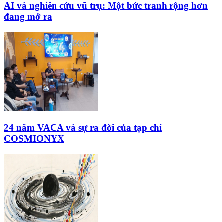
AI và nghiên cứu vũ trụ: Một bức tranh rộng hơn
đang mở ra
24 năm VACA và sự ra đời của tạp chí
COSMIONYX