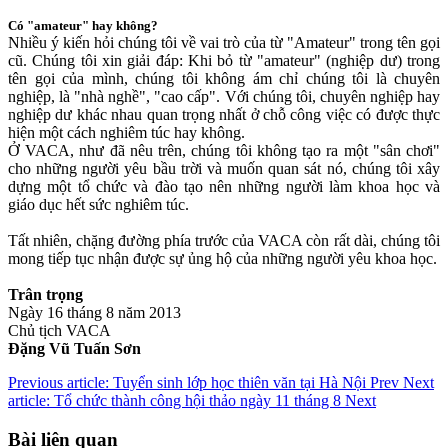
Có "amateur" hay không?
Nhiều ý kiến hỏi chúng tôi về vai trò của từ "Amateur" trong tên gọi
cũ. Chúng tôi xin giải đáp: Khi bỏ từ "amateur" (nghiệp dư) trong
tên gọi của mình, chúng tôi không ám chỉ chúng tôi là chuyên
nghiệp, là "nhà nghề", "cao cấp". Với chúng tôi, chuyên nghiệp hay
nghiệp dư khác nhau quan trọng nhất ở chỗ công việc có được thực
hiện một cách nghiêm túc hay không.
Ở VACA, như đã nêu trên, chúng tôi không tạo ra một "sân chơi"
cho những người yêu bầu trời và muốn quan sát nó, chúng tôi xây
dựng một tổ chức và đào tạo nên những người làm khoa học và
giáo dục hết sức nghiêm túc.
Tất nhiên, chặng đường phía trước của VACA còn rất dài, chúng tôi
mong tiếp tục nhận được sự ủng hộ của những người yêu khoa học.
Trân trọng
Ngày 16 tháng 8 năm 2013
Chủ tịch VACA
Đặng Vũ Tuấn Sơn
Previous article: Tuyển sinh lớp học thiên văn tại Hà Nội
Prev
Next
article: Tổ chức thành công hội thảo ngày 11 tháng 8
Next
Bài liên quan