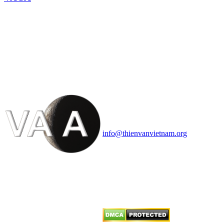
HỘI THIÊN
VĂN VÀ VŨ TRỤ
HỌC VIỆT NAM
Vietnam Astronomy and
Cosmology Association (VACA)
Văn phòng: 90b Khương Đình,
quận Thanh Xuân, Hà Nội
Điện thoại: 091.530.1116; Email:
info@thienvanvietnam.org
Mọi bài viết tại đây thuộc bản
quyền của VACA, vui lòng ghi rõ
tên tác giả và nguồn trích
dẫn
Thienvanvietnam.org
khi quý
vị tái sử dụng bất cứ nội dung nào
từ website này.