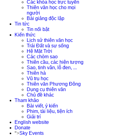
Các khóa học trực tuyến
Thiên văn học cho mọi
người
Bài giảng độc lập
Tin tức
Tin nổi bật
Kiến thức
Lịch sử thiên văn học
Trái Đất và sự sống
Hệ Mặt Trời
Các chòm sao
Thiên cầu, các hiện tượng
Sao, tinh vân, lỗ đen, ...
Thiên hà
Vũ trụ học
Thiên văn Phương Đông
Dụng cụ thiên văn
Chủ đề khác
Tham khảo
Bài viết, ý kiến
Phim, tài liệu, tiện ích
Giải trí
English website
Donate
">
Sky Events