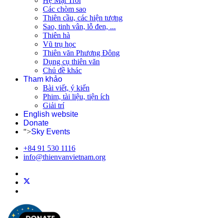
Hệ Mặt Trời
Các chòm sao
Thiên cầu, các hiện tượng
Sao, tinh vân, lỗ đen, ...
Thiên hà
Vũ trụ học
Thiên văn Phương Đông
Dụng cụ thiên văn
Chủ đề khác
Tham khảo
Bài viết, ý kiến
Phim, tài liệu, tiện ích
Giải trí
English website
Donate
">
Sky Events
+84 91 530 1116
info@thienvanvietnam.org