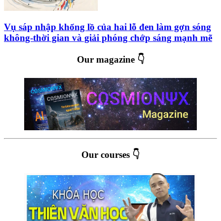
Vụ sáp nhập khổng lồ của hai lỗ đen làm gợn sóng
không-thời gian và giải phóng chớp sáng mạnh mẽ
Our magazine 👇
Our courses 👇