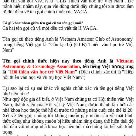
báo chí vẫn gọi VACA là "CLB Thiên văn học trẻ Việt Nam". Để
tránh hiểu nhầm này, qua vài dòng dưới đây chúng tôi xin được làm
rõ đôi điều về tên gọi chính thức của VACA.
Có gì khác nhau giữa tên gọi cũ và tên gọi mới?
Cả hai tên gọi cũ và mới đều có viết tắt là VACA.
Tên gọi cũ theo tiếng Anh là Vietnam Amateur Club of Astronomy,
trong tiếng Việt gọi là "Câu lạc bộ (CLB) Thiên văn học trẻ Việt
Nam"
Tên gọi chính thức hiện nay theo tiếng Anh là
Vietnam
Astronomy & Cosmology Association
, tên tiếng Việt tương ứng
là "
Hội thiên văn học trẻ Việt Nam
"
(Dịch chính xác thì là "Hiệp
hội thiên văn học và vũ trụ học Việt Nam")
Tại sao lại có sự sai khác về nghĩa chính xác và tên gọi tiếng Việt
như nêu trên?
Như quý độc giả đã biết, ở Việt Nam chúng ta có Hội thiên văn Việt
Nam, thành viên của Hội vật lý Việt Nam, được thành lập bởi các
nhà khoa học thuộc thế hệ đi trước từ những năm cuối của thế kỉ 20.
Xét về tên gọi, chúng tôi không muốn gây nhầm lẫn về mặt hình
thức cũng như không muốn bị hiểu nhầm rằng đang thể hiện thái độ
đối đầu với những nhà khoa học tiền bối mà chúng tôi hết sức kính
trọng.