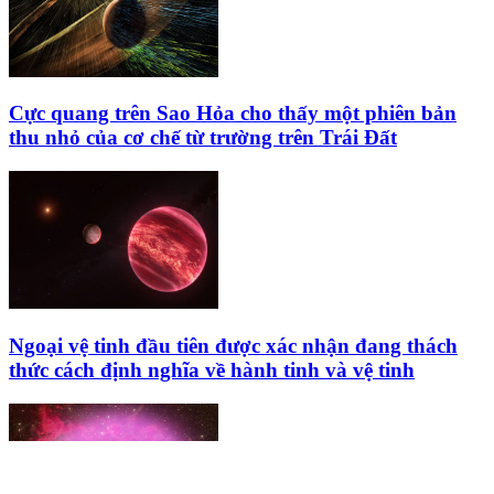
Cực quang trên Sao Hỏa cho thấy một phiên bản
thu nhỏ của cơ chế từ trường trên Trái Đất
Ngoại vệ tinh đầu tiên được xác nhận đang thách
thức cách định nghĩa về hành tinh và vệ tinh