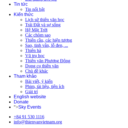
Tin tức
Tin nổi bật
Kiến thức
Lịch sử thiên văn học
Trái Đất và sự sống
Hệ Mặt Trời
Các chòm sao
Thiên cầu, các hiện tượng
Sao, tinh vân, lỗ đen, ...
Thiên hà
Vũ trụ học
Thiên văn Phương Đông
Dụng cụ thiên văn
Chủ đề khác
Tham khảo
Bài viết, ý kiến
Phim, tài liệu, tiện ích
Giải trí
English website
Donate
">
Sky Events
+84 91 530 1116
info@thienvanvietnam.org