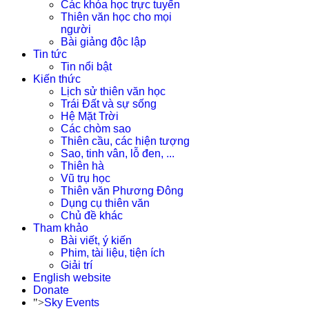
Các khóa học trực tuyến
Thiên văn học cho mọi
người
Bài giảng độc lập
Tin tức
Tin nổi bật
Kiến thức
Lịch sử thiên văn học
Trái Đất và sự sống
Hệ Mặt Trời
Các chòm sao
Thiên cầu, các hiện tượng
Sao, tinh vân, lỗ đen, ...
Thiên hà
Vũ trụ học
Thiên văn Phương Đông
Dụng cụ thiên văn
Chủ đề khác
Tham khảo
Bài viết, ý kiến
Phim, tài liệu, tiện ích
Giải trí
English website
Donate
">
Sky Events