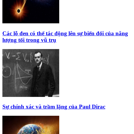
Các lỗ đen có thể tác động lên sự biến đổi của năng
lượng tối trong vũ trụ
Sự chính xác và trầm lặng của Paul Dirac