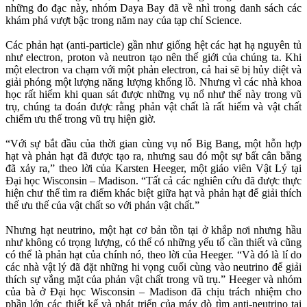
những đo đạc này, nhóm Daya Bay đã về nhì trong danh sách các
khám phá vượt bậc trong năm nay của tạp chí Science.
Các phản hạt (anti-particle) gần như giống hệt các hạt hạ nguyên tủ
như electron, proton và neutron tạo nên thế giới của chúng ta. Khi
một electron va chạm với một phản electron, cả hai sẽ bị hủy diệt và
giải phóng một lượng năng lượng khổng lồ. Nhưng vì các nhà khoa
học rất hiếm khi quan sát được những vụ nổ như thế này trong vũ
trụ, chúng ta đoán được rằng phản vật chất là rất hiếm và vật chất
chiếm ưu thế trong vũ trụ hiện giờ.
“Với sự bắt đầu của thời gian cùng vụ nổ Big Bang, một hỗn hợp
hạt và phản hạt đã được tạo ra, nhưng sau đó một sự bất cân bằng
đã xảy ra,” theo lời của Karsten Heeger, một giáo viên Vật Lý tại
Đại học Wisconsin – Madison. “Tất cả các nghiên cứu đã được thực
hiện chư thể tìm ra điểm khác biệt giữa hạt và phản hạt để giải thích
thế ưu thế của vật chất so với phản vật chất.”
Nhưng hạt neutrino, một hạt cơ bản tồn tại ở khắp nơi nhưng hầu
như không có trọng lượng, có thể có những yếu tố cần thiết và cũng
có thể là phản hạt của chính nó, theo lời của Heeger. “Và đó là lí do
các nhà vật lý đã đặt những hi vọng cuối cùng vào neutrino để giải
thích sự vắng mặt của phản vật chất trong vũ trụ.” Heeger và nhóm
của bà ở Đại học Wisconsin – Madison đã chịu trách nhiệm cho
phần lớn các thiết kế và phát triển của máy dò tìm anti-neutrino tại