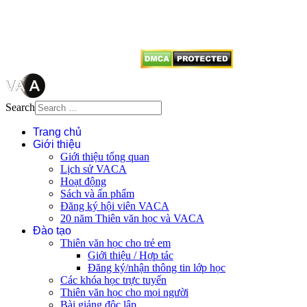
dẫn
Thienvanvietnam.org
khi quý
vị tái sử dụng bất cứ nội dung nào
từ website này.
Search
Trang chủ
Giới thiệu
Giới thiệu tổng quan
Lịch sử VACA
Hoạt động
Sách và ấn phẩm
Đăng ký hội viên VACA
20 năm Thiên văn học và VACA
Đào tạo
Thiên văn học cho trẻ em
Giới thiệu / Hợp tác
Đăng ký/nhận thông tin lớp học
Các khóa học trực tuyến
Thiên văn học cho mọi người
Bài giảng độc lập