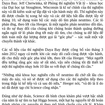
Daya Bay. Jeff Cherwinka, từ Phòng thí nghiệm Vât lý – khoa học
của Đại học tại Stoughton, Wisconsin là kĩ sư chính của thí nghiệm
này và đã kiểm soát sự lắp đặt và vận hành máy dò. Thí nghiệm này
đã được chuẩn bị xong hè này và các dữ liệu bắt đầu được lấy từ
tháng 10, sử dụng toàn bộ các máy dò tìm phản neutrino. Các lò
phản ứng, theo lời của Heeger, là một nguồn phản neutrino dồi dào,
và đo sự thay đổi của chúng khi chúng hoàn thành quãng đường
ngắn ngủi từ lò phản ứng tới máy dò tìm, cho chúng ta dữ liệu để
tính toán một đại lượng được gọi là “góc pha” – xác suất một vật
chuyển thành vật khác.
Các số liệu của thí nghiệm Daya Bay được công bố vào tháng 3
năm 2012 ngay cả trước khi các máy dò cuối cùng được vận hành,
đã cho thấy một góc pha khá lớn, theo lời của Heeger. “Mọi người
đều tưởng rằng góc này sẽ rất nhỏ, vậy nên chúng tôi đã thiết kế
một thí nghiệm nhạy hơn 10 lần so với thực tế chúng tôi cần.”
“Những nhà khoa học nghiên cứu về neutrino đã chờ rất lâu cho
máy đo này, và nó sẽ được sử dụng cho các thí nghiệm tiếp theo
trong thập kỉ kế tiếp và cả sau đó nữa,” Heeger nói, “và đó là lí do
nó đã được tạp chí Science công nhận.”
Đúng như dự đoán, Science đã bình chọn khám phá vượt bậc nhất
của năm là sự tìm ra hạt Higgs boson, một hạt hạ nguyên tử đã hoàn
thành nhóm các nguyên tủ theo mô hình chuẩn của vật lý. Khám