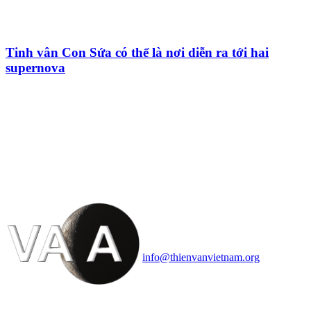
Tinh vân Con Sứa có thể là nơi diễn ra tới hai
supernova
HỘI THIÊN
VĂN VÀ VŨ TRỤ
HỌC VIỆT NAM
Vietnam Astronomy and
Cosmology Association (VACA)
Văn phòng: 90b Khương Đình,
quận Thanh Xuân, Hà Nội
Điện thoại: 091.530.1116; Email:
info@thienvanvietnam.org
Mọi bài viết tại đây thuộc bản
quyền của VACA, vui lòng ghi rõ
tên tác giả và nguồn trích