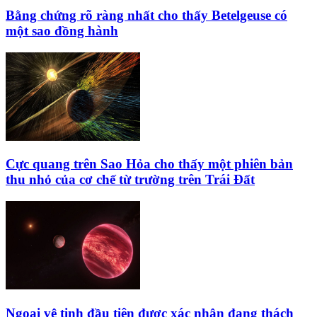
Bằng chứng rõ ràng nhất cho thấy Betelgeuse có
một sao đồng hành
Cực quang trên Sao Hỏa cho thấy một phiên bản
thu nhỏ của cơ chế từ trường trên Trái Đất
Ngoại vệ tinh đầu tiên được xác nhận đang thách