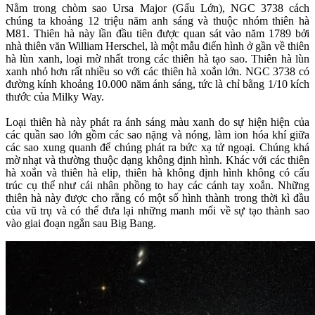
Nằm trong chòm sao Ursa Major (Gấu Lớn), NGC 3738 cách
chúng ta khoảng 12 triệu năm anh sáng và thuộc nhóm thiên hà
M81. Thiên hà này lần đầu tiên được quan sát vào năm 1789 bởi
nhà thiên văn William Herschel, là một mẫu điển hình ở gần về thiên
hà lùn xanh, loại mờ nhất trong các thiên hà tạo sao. Thiên hà lùn
xanh nhỏ hơn rất nhiều so với các thiên hà xoắn lớn. NGC 3738 có
đường kính khoảng 10.000 năm ánh sáng, tức là chỉ bằng 1/10 kích
thước của Milky Way.
Loại thiên hà này phát ra ánh sáng màu xanh do sự hiện hiện của
các quần sao lớn gồm các sao nặng và nóng, làm ion hóa khí giữa
các sao xung quanh để chúng phát ra bức xạ tử ngoại. Chúng khá
mờ nhạt và thường thuộc dạng không định hình. Khác với các thiên
hà xoắn và thiên hà elip, thiên hà không định hình không có cấu
trúc cụ thể như cái nhân phồng to hay các cánh tay xoắn. Những
thiên hà này được cho rằng có một số hình thành trong thời kì đầu
của vũ trụ và có thể đưa lại những manh mối về sự tạo thành sao
vào giai đoạn ngắn sau Big Bang.