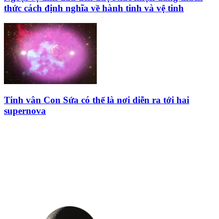
thức cách định nghĩa về hành tinh và vệ tinh
Tinh vân Con Sứa có thể là nơi diễn ra tới hai
supernova
HỘI THIÊN
VĂN VÀ VŨ TRỤ
HỌC VIỆT NAM
Vietnam Astronomy and
Cosmology Association (VACA)
Văn phòng: 90b Khương Đình,