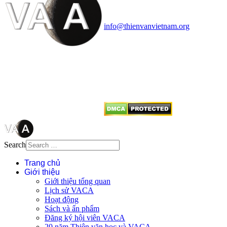
quận Thanh Xuân, Hà Nội
Điện thoại: 091.530.1116; Email:
info@thienvanvietnam.org
Mọi bài viết tại đây thuộc bản
quyền của VACA, vui lòng ghi rõ
tên tác giả và nguồn trích
dẫn
Thienvanvietnam.org
khi quý
vị tái sử dụng bất cứ nội dung nào
từ website này.
Search
Trang chủ
Giới thiệu
Giới thiệu tổng quan
Lịch sử VACA
Hoạt động
Sách và ấn phẩm
Đăng ký hội viên VACA
20 năm Thiên văn học và VACA