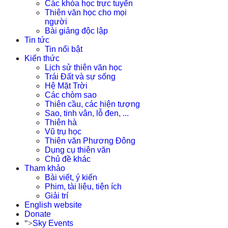
Các khóa học trực tuyến
Thiên văn học cho mọi
người
Bài giảng độc lập
Tin tức
Tin nổi bật
Kiến thức
Lịch sử thiên văn học
Trái Đất và sự sống
Hệ Mặt Trời
Các chòm sao
Thiên cầu, các hiện tượng
Sao, tinh vân, lỗ đen, ...
Thiên hà
Vũ trụ học
Thiên văn Phương Đông
Dụng cụ thiên văn
Chủ đề khác
Tham khảo
Bài viết, ý kiến
Phim, tài liệu, tiện ích
Giải trí
English website
Donate
">
Sky Events