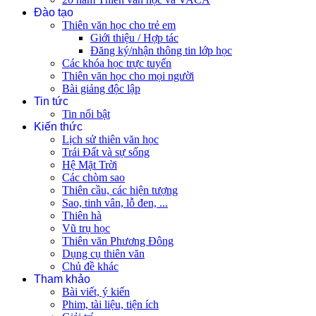
Đào tạo
Thiên văn học cho trẻ em
Giới thiệu / Hợp tác
Đăng ký/nhận thông tin lớp học
Các khóa học trực tuyến
Thiên văn học cho mọi người
Bài giảng độc lập
Tin tức
Tin nổi bật
Kiến thức
Lịch sử thiên văn học
Trái Đất và sự sống
Hệ Mặt Trời
Các chòm sao
Thiên cầu, các hiện tượng
Sao, tinh vân, lỗ đen, ...
Thiên hà
Vũ trụ học
Thiên văn Phương Đông
Dụng cụ thiên văn
Chủ đề khác
Tham khảo
Bài viết, ý kiến
Phim, tài liệu, tiện ích