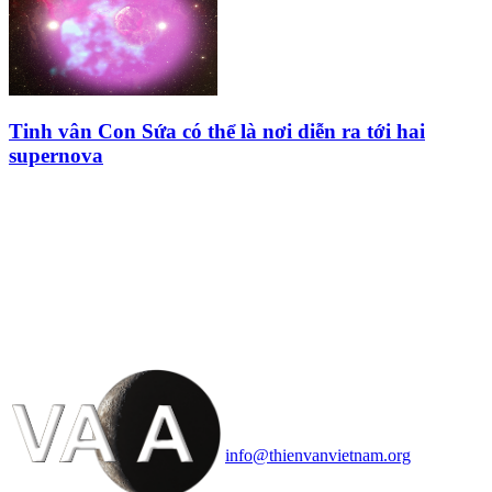
Tinh vân Con Sứa có thể là nơi diễn ra tới hai
supernova
HỘI THIÊN
VĂN VÀ VŨ TRỤ
HỌC VIỆT NAM
Vietnam Astronomy and
Cosmology Association (VACA)
Văn phòng: 90b Khương Đình,
quận Thanh Xuân, Hà Nội
Điện thoại: 091.530.1116; Email:
info@thienvanvietnam.org