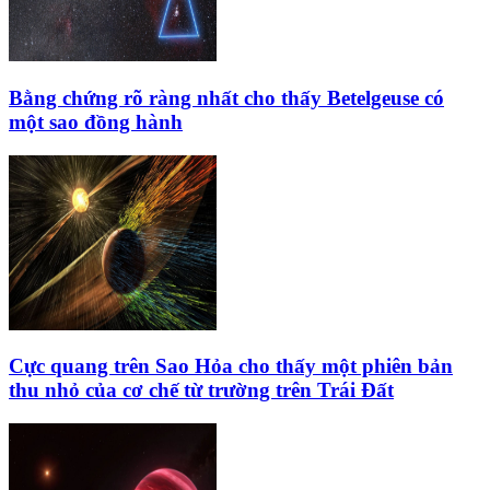
Bằng chứng rõ ràng nhất cho thấy Betelgeuse có
một sao đồng hành
Cực quang trên Sao Hỏa cho thấy một phiên bản
thu nhỏ của cơ chế từ trường trên Trái Đất