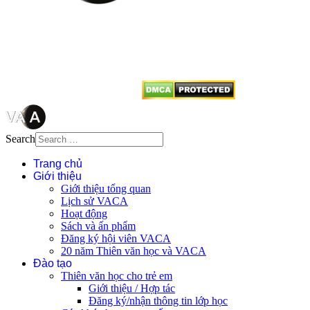
Mọi bài viết tại đây thuộc bản
quyền của VACA, vui lòng ghi rõ
tên tác giả và nguồn trích
dẫn
Thienvanvietnam.org
khi quý
vị tái sử dụng bất cứ nội dung nào
từ website này.
Search
Trang chủ
Giới thiệu
Giới thiệu tổng quan
Lịch sử VACA
Hoạt động
Sách và ấn phẩm
Đăng ký hội viên VACA
20 năm Thiên văn học và VACA
Đào tạo
Thiên văn học cho trẻ em
Giới thiệu / Hợp tác
Đăng ký/nhận thông tin lớp học