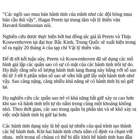
"Các ngôi sao mua bán hành tinh của mình như các đội bóng mua
bán cầu thủ vậy", Hagai Perets tại trung tâm vật lý thiên văn
Havard-Smithsonian nói.
Nghiên cứu được thực hiện bởi hai đồng tác giả là Perets và Thijs
Kouwenhoven tại đại học Bắc Kinh, Trung Quốc sẽ xuất hiện trong
số ra ngày 20 tháng 4 của tạp chí Vật lý thiên văn.
Để đi tới kết luận này, Perets và Kouwenhoven đã sử dụng các mô
hình giả lập các quần sao có sự có mặt của các hành tinh trôi tự do.
Họ thấy rằng nếu số lượng hành tinh lang thang này bằng với số sao
thì từ 3 tới 6 phần trăm số sao sẽ sớm bắt giữ lấy một hành tinh như
vậy. Sao càng nặng, càng nhiều khả năng sẽ có hành tinh bị nó giữ
lại.
Họ nghiên cứu các quần sao trẻ vì khả năng bắt giữ xảy ra cao hơn
khi sao và hành tinh trôi tự do nằm trong cùng một khoảng không
nhỏ. Theo thời gian, các sao trong quần bị phân tán và sẽ khó xảy ra
việc một hành tinh bị giữ lại hơn.
Các hành tinh dạng này là hệ quả tự nhiên của quá trình tạo thành
các hệ hành tinh. Khi hai hành tinh chưa nằm cố định va chạm với
nhau, một trong số chúng có thể bị đẩy khỏi hệ hành tinh ban đầu