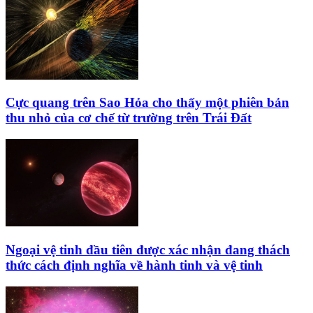
Cực quang trên Sao Hỏa cho thấy một phiên bản
thu nhỏ của cơ chế từ trường trên Trái Đất
Ngoại vệ tinh đầu tiên được xác nhận đang thách
thức cách định nghĩa về hành tinh và vệ tinh