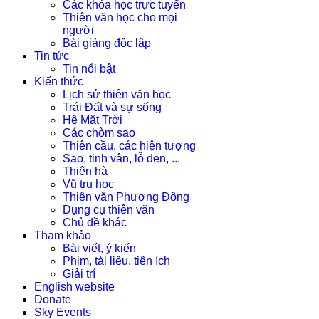
Các khóa học trực tuyến
Thiên văn học cho mọi
người
Bài giảng độc lập
Tin tức
Tin nổi bật
Kiến thức
Lịch sử thiên văn học
Trái Đất và sự sống
Hệ Mặt Trời
Các chòm sao
Thiên cầu, các hiện tượng
Sao, tinh vân, lỗ đen, ...
Thiên hà
Vũ trụ học
Thiên văn Phương Đông
Dụng cụ thiên văn
Chủ đề khác
Tham khảo
Bài viết, ý kiến
Phim, tài liệu, tiện ích
Giải trí
English website
Donate
Sky Events