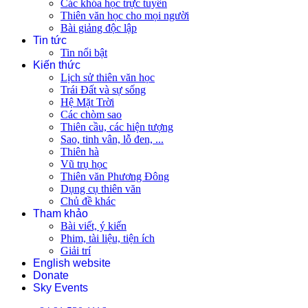
Các khóa học trực tuyến
Thiên văn học cho mọi người
Bài giảng độc lập
Tin tức
Tin nổi bật
Kiến thức
Lịch sử thiên văn học
Trái Đất và sự sống
Hệ Mặt Trời
Các chòm sao
Thiên cầu, các hiện tượng
Sao, tinh vân, lỗ đen, ...
Thiên hà
Vũ trụ học
Thiên văn Phương Đông
Dụng cụ thiên văn
Chủ đề khác
Tham khảo
Bài viết, ý kiến
Phim, tài liệu, tiện ích
Giải trí
English website
Donate
Sky Events