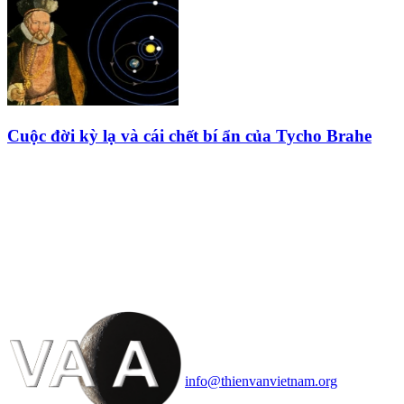
Cuộc đời kỳ lạ và cái chết bí ẩn của Tycho Brahe
HỘI THIÊN
VĂN VÀ VŨ TRỤ
HỌC VIỆT NAM
Vietnam Astronomy and
Cosmology Association (VACA)
Văn phòng: 90b Khương Đình,
quận Thanh Xuân, Hà Nội
Điện thoại: 091.530.1116; Email:
info@thienvanvietnam.org