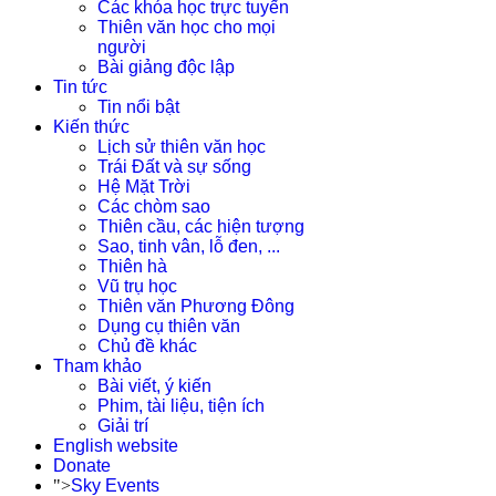
Các khóa học trực tuyến
Thiên văn học cho mọi
người
Bài giảng độc lập
Tin tức
Tin nổi bật
Kiến thức
Lịch sử thiên văn học
Trái Đất và sự sống
Hệ Mặt Trời
Các chòm sao
Thiên cầu, các hiện tượng
Sao, tinh vân, lỗ đen, ...
Thiên hà
Vũ trụ học
Thiên văn Phương Đông
Dụng cụ thiên văn
Chủ đề khác
Tham khảo
Bài viết, ý kiến
Phim, tài liệu, tiện ích
Giải trí
English website
Donate
">
Sky Events