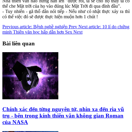
Nhà thiên văn hào hứng hẳn lên "được rồi, ta sẽ cho họ thấy ta có
thể che Mặt trời của họ vào đúng lúc Mặt Trời đi qua đỉnh đầu".
- Tuy nhiên - gã thổ dân nói tiếp - Nếu như có nhật thực xảy ra thì
có thể việc đó sẽ được thực hiện muộn hơn 1 chút !
Previous article: Bệnh nghề nghiệp
Prev
Next article: 10 lí do chứng
minh Thiên văn học hấp dẫn hơn Sex
Next
Bài liên quan
Chính xác đến từng nguyên tử, nhìn xa đến rìa vũ
trụ - bên trong kính thiên văn không gian Roman
của NASA