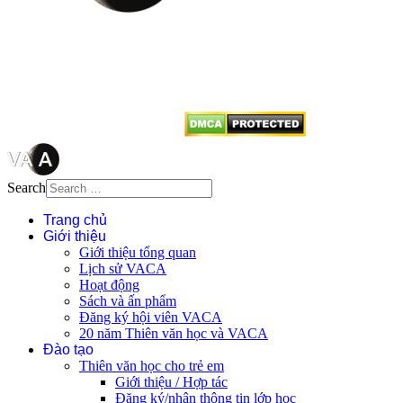
Mọi bài viết tại đây thuộc bản
quyền của VACA, vui lòng ghi rõ
tên tác giả và nguồn trích
dẫn
Thienvanvietnam.org
khi quý
vị tái sử dụng bất cứ nội dung nào
từ website này.
Search
Trang chủ
Giới thiệu
Giới thiệu tổng quan
Lịch sử VACA
Hoạt động
Sách và ấn phẩm
Đăng ký hội viên VACA
20 năm Thiên văn học và VACA
Đào tạo
Thiên văn học cho trẻ em
Giới thiệu / Hợp tác
Đăng ký/nhận thông tin lớp học