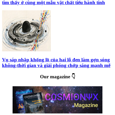
tìm thấy ở cùng một mẫu vật chất tiểu hành tinh
Vụ sáp nhập khổng lồ của hai lỗ đen làm gợn sóng
không-thời gian và giải phóng chớp sáng mạnh mẽ
Our magazine 👇