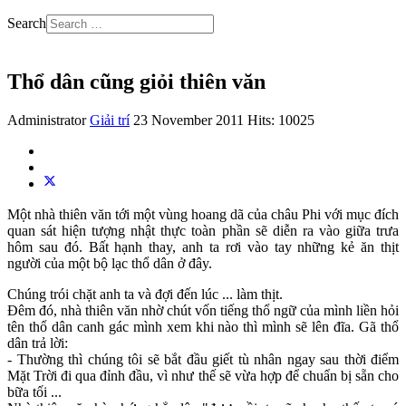
Search
Thổ dân cũng giỏi thiên văn
Administrator
Giải trí
23 November 2011
Hits: 10025
Một nhà thiên văn tới một vùng hoang dã của châu Phi với mục đích
quan sát hiện tượng nhật thực toàn phần sẽ diễn ra vào giữa trưa
hôm sau đó. Bất hạnh thay, anh ta rơi vào tay những kẻ ăn thịt
người của một bộ lạc thổ dân ở đây.
Chúng trói chặt anh ta và đợi đến lúc ... làm thịt.
Đêm đó, nhà thiên văn nhờ chút vốn tiếng thổ ngữ của mình liền hỏi
tên thổ dân canh gác mình xem khi nào thì mình sẽ lên đĩa. Gã thổ
dân trả lời:
- Thường thì chúng tôi sẽ bắt đầu giết tù nhân ngay sau thời điểm
Mặt Trời đi qua đỉnh đầu, vì như thế sẽ vừa hợp để chuẩn bị sẵn cho
bữa tối ...