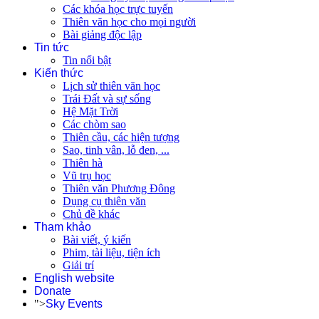
Các khóa học trực tuyến
Thiên văn học cho mọi người
Bài giảng độc lập
Tin tức
Tin nổi bật
Kiến thức
Lịch sử thiên văn học
Trái Đất và sự sống
Hệ Mặt Trời
Các chòm sao
Thiên cầu, các hiện tượng
Sao, tinh vân, lỗ đen, ...
Thiên hà
Vũ trụ học
Thiên văn Phương Đông
Dụng cụ thiên văn
Chủ đề khác
Tham khảo
Bài viết, ý kiến
Phim, tài liệu, tiện ích
Giải trí
English website
Donate
">
Sky Events