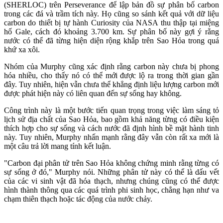
(SHERLOC) trên Perseverance để lập bản đồ sự phân bố carbon
trong các đá và trầm tích này. Họ cũng so sánh kết quả với dữ liệu
carbon do thiết bị tự hành Curiosity của NASA thu thập tại miệng
hố Gale, cách đó khoảng 3.700 km. Sự phân bố này gợi ý rằng
nước có thể đã từng hiện diện rộng khắp trên Sao Hỏa trong quá
khứ xa xôi.
Nhóm của Murphy cũng xác định rằng carbon này chưa bị phong
hóa nhiều, cho thấy nó có thể mới được lộ ra trong thời gian gần
đây. Tuy nhiên, hiện vẫn chưa thể khẳng định liệu lượng carbon mới
được phát hiện này có liên quan đến sự sống hay không.
Công trình này là một bước tiến quan trọng trong việc làm sáng tỏ
lịch sử địa chất của Sao Hỏa, bao gồm khả năng từng có điều kiện
thích hợp cho sự sống và cách nước đã định hình bề mặt hành tinh
này. Tuy nhiên, Murphy nhấn mạnh rằng đây vẫn còn rất xa mới là
một câu trả lời mang tính kết luận.
"Carbon đại phân tử trên Sao Hỏa không chứng minh rằng từng có
sự sống ở đó," Murphy nói. Những phân tử này có thể là dấu vết
của các vi sinh vật đã hóa thạch, nhưng chúng cũng có thể được
hình thành thông qua các quá trình phi sinh học, chẳng hạn như va
chạm thiên thạch hoặc tác động của nước chảy.