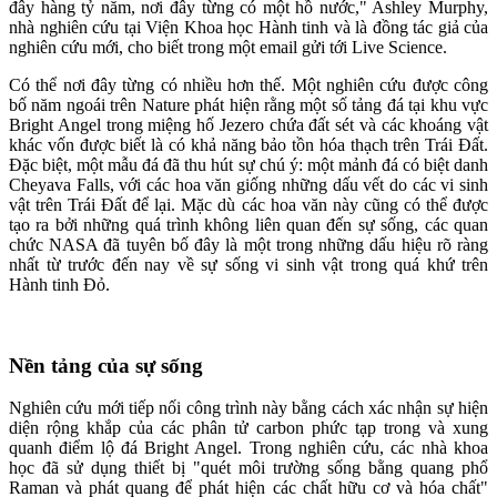
đây hàng tỷ năm, nơi đây từng có một hồ nước," Ashley Murphy,
nhà nghiên cứu tại Viện Khoa học Hành tinh và là đồng tác giả của
nghiên cứu mới, cho biết trong một email gửi tới Live Science.
Có thể nơi đây từng có nhiều hơn thế. Một nghiên cứu được công
bố năm ngoái trên Nature phát hiện rằng một số tảng đá tại khu vực
Bright Angel trong miệng hố Jezero chứa đất sét và các khoáng vật
khác vốn được biết là có khả năng bảo tồn hóa thạch trên Trái Đất.
Đặc biệt, một mẫu đá đã thu hút sự chú ý: một mảnh đá có biệt danh
Cheyava Falls, với các hoa văn giống những dấu vết do các vi sinh
vật trên Trái Đất để lại. Mặc dù các hoa văn này cũng có thể được
tạo ra bởi những quá trình không liên quan đến sự sống, các quan
chức NASA đã tuyên bố đây là một trong những dấu hiệu rõ ràng
nhất từ trước đến nay về sự sống vi sinh vật trong quá khứ trên
Hành tinh Đỏ.
Nền tảng của sự sống
Nghiên cứu mới tiếp nối công trình này bằng cách xác nhận sự hiện
diện rộng khắp của các phân tử carbon phức tạp trong và xung
quanh điểm lộ đá Bright Angel. Trong nghiên cứu, các nhà khoa
học đã sử dụng thiết bị "quét môi trường sống bằng quang phổ
Raman và phát quang để phát hiện các chất hữu cơ và hóa chất"