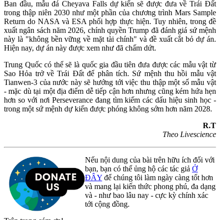
Ban đầu, mẫu đá Cheyava Falls dự kiến sẽ được đưa về Trái Đất
trong thập niên 2030 như một phần của chương trình Mars Sample
Return do NASA và ESA phối hợp thực hiện. Tuy nhiên, trong đề
xuất ngân sách năm 2026, chính quyền Trump đã đánh giá sứ mệnh
này là "không bền vững về mặt tài chính" và đề xuất cắt bỏ dự án.
Hiện nay, dự án này được xem như đã chấm dứt.
Trung Quốc có thể sẽ là quốc gia đầu tiên đưa được các mẫu vật từ
Sao Hỏa trở về Trái Đất để phân tích. Sứ mệnh thu hồi mẫu vật
Tianwen-3 của nước này sẽ hướng tới việc thu thập một số mẫu vật
- mặc dù tại một địa điểm dễ tiếp cận hơn nhưng cũng kém hứa hẹn
hơn so với nơi Perseverance đang tìm kiếm các dấu hiệu sinh học -
trong một sứ mệnh dự kiến được phóng không sớm hơn năm 2028.
R.T
Theo Livescience
Nếu nội dung của bài trên hữu ích đối với
bạn, bạn có thể ủng hộ các tác giả
Ở
ĐÂY
để chúng tôi làm ngày càng tốt hơn
và mang lại kiến thức phong phú, đa dạng
và - như bao lâu nay - cực kỳ chính xác
tới cộng đồng.