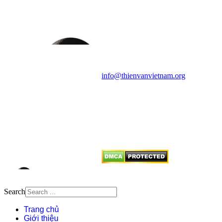
HỌC VIỆT NAM
Vietnam Astronomy and
Cosmology Association (VACA)
Văn phòng: 90b Khương Đình,
quận Thanh Xuân, Hà Nội
Điện thoại: 091.530.1116; Email:
info@thienvanvietnam.org
Mọi bài viết tại đây thuộc bản
quyền của VACA, vui lòng ghi rõ
tên tác giả và nguồn trích
dẫn
Thienvanvietnam.org
khi quý
vị tái sử dụng bất cứ nội dung nào
từ website này.
Search
Trang chủ
Giới thiệu