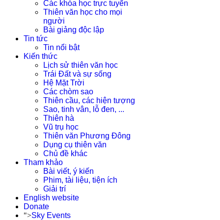
Các khóa học trực tuyến
Thiên văn học cho mọi
người
Bài giảng độc lập
Tin tức
Tin nổi bật
Kiến thức
Lịch sử thiên văn học
Trái Đất và sự sống
Hệ Mặt Trời
Các chòm sao
Thiên cầu, các hiện tượng
Sao, tinh vân, lỗ đen, ...
Thiên hà
Vũ trụ học
Thiên văn Phương Đông
Dụng cụ thiên văn
Chủ đề khác
Tham khảo
Bài viết, ý kiến
Phim, tài liệu, tiện ích
Giải trí
English website
Donate
">
Sky Events