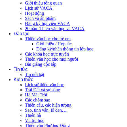
Giới thiệu tổng quan
Lịch sử VACA
Hoạt động
Sách và ấn phẩm
Đăng ký hội viên VACA
20 năm Thiên văn học và VACA
Đào tạo
Thiên văn học cho trẻ em
Giới thiệu / Hợp tác
Đăng ký/nhận thông tin lớp học
Các khóa học trực tuyến
Thiên văn học cho mọi người
Bài giảng độc lập
Tin tức
Tin nổi bật
Kiến thức
Lịch sử thiên văn học
Trái Đất và sự sống
Hệ Mặt Trời
Các chòm sao
Thiên cầu, các hiện tượng
Sao, tinh vân, lỗ đen, ...
Thiên hà
Vũ trụ học
Thiên văn Phương Đông