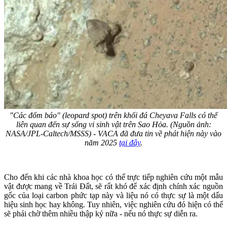
"Các đốm báo" (leopard spot) trên khối đá Cheyava Falls có thể
liên quan đến sự sống vi sinh vật trên Sao Hỏa. (Nguồn ảnh:
NASA/JPL-Caltech/MSSS) - VACA đã đưa tin về phát hiện này vào
năm 2025
tại đây
.
Cho đến khi các nhà khoa học có thể trực tiếp nghiên cứu một mẫu
vật được mang về Trái Đất, sẽ rất khó để xác định chính xác nguồn
gốc của loại carbon phức tạp này và liệu nó có thực sự là một dấu
hiệu sinh học hay không. Tuy nhiên, việc nghiên cứu đó hiện có thể
sẽ phải chờ thêm nhiều thập kỷ nữa - nếu nó thực sự diễn ra.