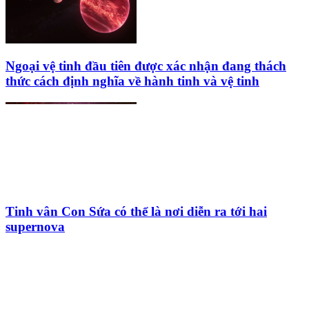
Ngoại vệ tinh đầu tiên được xác nhận đang thách
thức cách định nghĩa về hành tinh và vệ tinh
Tinh vân Con Sứa có thể là nơi diễn ra tới hai
supernova
HỘI THIÊN
VĂN VÀ VŨ TRỤ