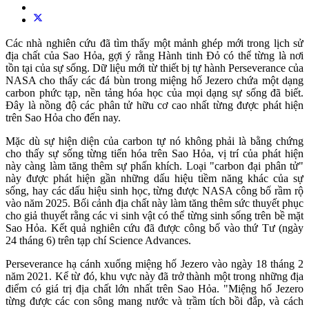
Các nhà nghiên cứu đã tìm thấy một mảnh ghép mới trong lịch sử
địa chất của Sao Hỏa, gợi ý rằng Hành tinh Đỏ có thể từng là nơi
tồn tại của sự sống. Dữ liệu mới từ thiết bị tự hành Perseverance của
NASA cho thấy các đá bùn trong miệng hố Jezero chứa một dạng
carbon phức tạp, nền tảng hóa học của mọi dạng sự sống đã biết.
Đây là nồng độ các phân tử hữu cơ cao nhất từng được phát hiện
trên Sao Hỏa cho đến nay.
Mặc dù sự hiện diện của carbon tự nó không phải là bằng chứng
cho thấy sự sống từng tiến hóa trên Sao Hỏa, vị trí của phát hiện
này càng làm tăng thêm sự phấn khích. Loại "carbon đại phân tử"
này được phát hiện gần những dấu hiệu tiềm năng khác của sự
sống, hay các dấu hiệu sinh học, từng được NASA công bố rầm rộ
vào năm 2025. Bối cảnh địa chất này làm tăng thêm sức thuyết phục
cho giả thuyết rằng các vi sinh vật có thể từng sinh sống trên bề mặt
Sao Hỏa. Kết quả nghiên cứu đã được công bố vào thứ Tư (ngày
24 tháng 6) trên tạp chí Science Advances.
Perseverance hạ cánh xuống miệng hố Jezero vào ngày 18 tháng 2
năm 2021. Kể từ đó, khu vực này đã trở thành một trong những địa
điểm có giá trị địa chất lớn nhất trên Sao Hỏa. "Miệng hố Jezero
từng được các con sông mang nước và trầm tích bồi đắp, và cách