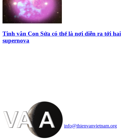
Tinh vân Con Sứa có thể là nơi diễn ra tới hai
supernova
HỘI THIÊN
VĂN VÀ VŨ TRỤ
HỌC VIỆT NAM
Vietnam Astronomy and
Cosmology Association (VACA)
Văn phòng: 90b Khương Đình,
quận Thanh Xuân, Hà Nội
Điện thoại: 091.530.1116; Email:
info@thienvanvietnam.org
Mọi bài viết tại đây thuộc bản