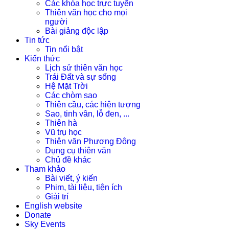
Các khóa học trực tuyến
Thiên văn học cho mọi
người
Bài giảng độc lập
Tin tức
Tin nổi bật
Kiến thức
Lịch sử thiên văn học
Trái Đất và sự sống
Hệ Mặt Trời
Các chòm sao
Thiên cầu, các hiện tượng
Sao, tinh vân, lỗ đen, ...
Thiên hà
Vũ trụ học
Thiên văn Phương Đông
Dụng cụ thiên văn
Chủ đề khác
Tham khảo
Bài viết, ý kiến
Phim, tài liệu, tiện ích
Giải trí
English website
Donate
Sky Events