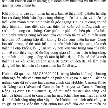
hấp dẫn khuếch đại từ những giai đoạn sớm nhất của vũ trụ vào tầm
quan sát của chúng ta.
Khi phóng to vào cụm thiên hà này, bạn sẽ thấy những thiên hà elip
lớn có dạng hình bầu dục, cùng những thiên hà xoắn và thiên hà
thấu kính mảnh được nhìn thấy từ góc ngang. Chúng ta cũng có thể
thấy hình ảnh trực diện của các thiên hà xoắn với những cánh tay
xoắn uốn cong của chúng. Góc phần tư phía trên bên phải của bức
ảnh chứa những cung mờ nhạt của các thiên hà xa xôi bị thấu kính
hấp dẫn bởi trường hấp dẫn khổng lồ của cụm thiên hà này. Cung
lớn nhất trong số đó xuất hiện phía trên hình bầu dục sáng của một
thiên hà elip khổng lồ. Quan sát kỹ hơn khu vực trung tâm của bức
ảnh sẽ cho thấy một số đường cong giao cắt nhau màu trắng sáng,
tạo thành hình dạng giống số tám bị biến dạng. Đây có thể là một
thiên hà xa xôi khác, có ánh sáng đã được khuếch đại và làm biến
dạng bởi lực hấp dẫn của cụm thiên hà đồ sộ này.
Hubble đã quan sát MACS0329-0211 trong khuôn khổ một chương
trình nghiên cứu các cụm thiên hà phát bức xạ tia X mạnh. Các nhà
nghiên cứu đã sử dụng hai camera chính của Hubble, Camera Khảo
sát Nâng cao (Advanced Camera for Surveys) và Camera Trường
Rộng 3 (Wide Field Camera 3), để thu thập dữ liệu ánh sáng khả
kiến và hồng ngoại từ cụm thiên hà này. Khả năng quan sát trên một
dải phổ ánh sáng rộng như vậy khiến Hubble trở thành một công cụ
có giá trị trong việc tìm hiểu chính bản chất của các cụm thiên hà