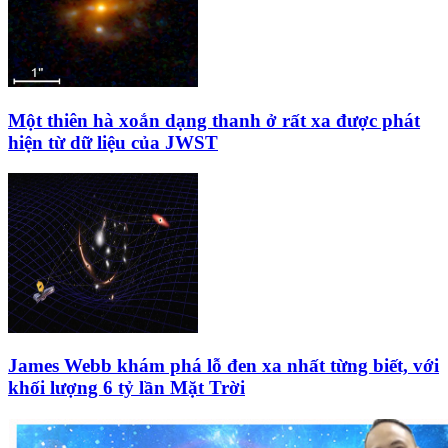
Một thiên hà xoắn dạng thanh ở rất xa được phát
hiện từ dữ liệu của JWST
James Webb khám phá lỗ đen xa nhất từng biết, với
khối lượng 6 tỷ lần Mặt Trời