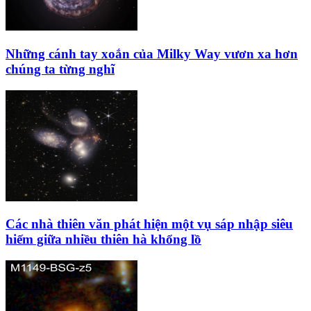
Những cánh tay xoắn của Milky Way vươn xa hơn
chúng ta từng nghĩ
Các nhà thiên văn phát hiện một vụ sáp nhập siêu
hiếm giữa nhiều thiên hà khổng lồ