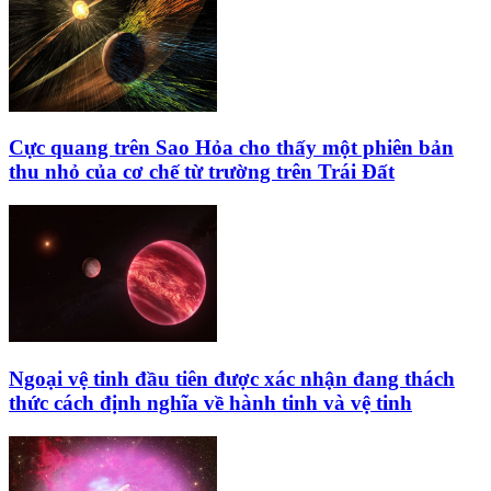
Cực quang trên Sao Hỏa cho thấy một phiên bản
thu nhỏ của cơ chế từ trường trên Trái Đất
Ngoại vệ tinh đầu tiên được xác nhận đang thách
thức cách định nghĩa về hành tinh và vệ tinh