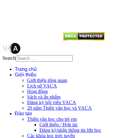
quyền của VACA, vui lòng ghi rõ
tên tác giả và nguồn trích
dẫn
Thienvanvietnam.org
khi quý
vị tái sử dụng bất cứ nội dung nào
từ website này.
Search
Trang chủ
Giới thiệu
Giới thiệu tổng quan
Lịch sử VACA
Hoạt động
Sách và ấn phẩm
Đăng ký hội viên VACA
20 năm Thiên văn học và VACA
Đào tạo
Thiên văn học cho trẻ em
Giới thiệu / Hợp tác
Đăng ký/nhận thông tin lớp học
Các khóa học trực tuyến