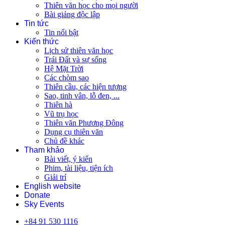
Thiên văn học cho mọi người
Bài giảng độc lập
Tin tức
Tin nổi bật
Kiến thức
Lịch sử thiên văn học
Trái Đất và sự sống
Hệ Mặt Trời
Các chòm sao
Thiên cầu, các hiện tượng
Sao, tinh vân, lỗ đen, ...
Thiên hà
Vũ trụ học
Thiên văn Phương Đông
Dụng cụ thiên văn
Chủ đề khác
Tham khảo
Bài viết, ý kiến
Phim, tài liệu, tiện ích
Giải trí
English website
Donate
Sky Events
+84 91 530 1116