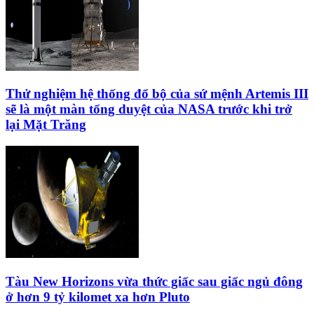
Thử nghiệm hệ thống đổ bộ của sứ mệnh Artemis III
sẽ là một màn tổng duyệt của NASA trước khi trở
lại Mặt Trăng
Tàu New Horizons vừa thức giấc sau giấc ngủ đông
ở hơn 9 tỷ kilomet xa hơn Pluto