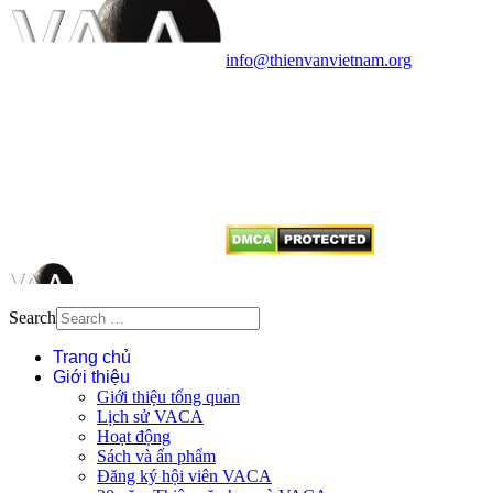
Văn phòng: 90b Khương Đình,
quận Thanh Xuân, Hà Nội
Điện thoại: 091.530.1116; Email:
info@thienvanvietnam.org
Mọi bài viết tại đây thuộc bản
quyền của VACA, vui lòng ghi rõ
tên tác giả và nguồn trích
dẫn
Thienvanvietnam.org
khi quý
vị tái sử dụng bất cứ nội dung nào
từ website này.
Search
Trang chủ
Giới thiệu
Giới thiệu tổng quan
Lịch sử VACA
Hoạt động
Sách và ấn phẩm
Đăng ký hội viên VACA