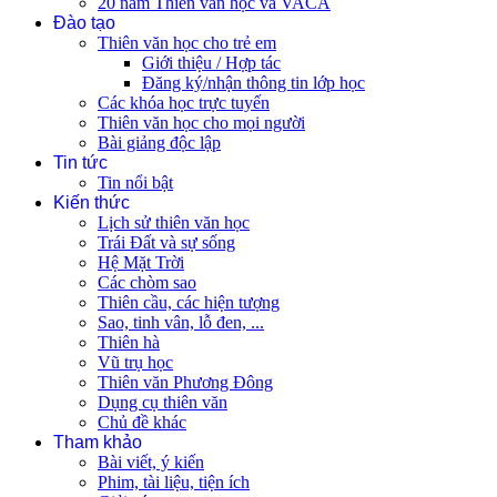
20 năm Thiên văn học và VACA
Đào tạo
Thiên văn học cho trẻ em
Giới thiệu / Hợp tác
Đăng ký/nhận thông tin lớp học
Các khóa học trực tuyến
Thiên văn học cho mọi người
Bài giảng độc lập
Tin tức
Tin nổi bật
Kiến thức
Lịch sử thiên văn học
Trái Đất và sự sống
Hệ Mặt Trời
Các chòm sao
Thiên cầu, các hiện tượng
Sao, tinh vân, lỗ đen, ...
Thiên hà
Vũ trụ học
Thiên văn Phương Đông
Dụng cụ thiên văn
Chủ đề khác
Tham khảo
Bài viết, ý kiến
Phim, tài liệu, tiện ích