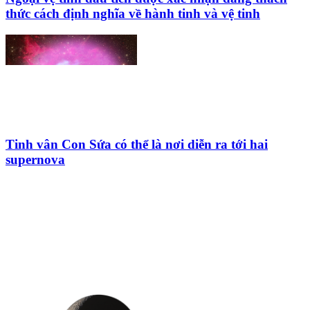
thức cách định nghĩa về hành tinh và vệ tinh
Tinh vân Con Sứa có thể là nơi diễn ra tới hai
supernova
HỘI THIÊN
VĂN VÀ VŨ TRỤ
HỌC VIỆT NAM
Vietnam Astronomy and
Cosmology Association (VACA)