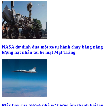
NASA dự định đưa một xe tự hành chạy bằng năng
lượng hạt nhân tới bề mặt Mặt Trăng
Máy bay của NASA phá vỡ tường âm thanh hai lần