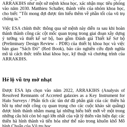
ARRAKIHS như một sứ mệnh khoa học, xác nhận mục tiêu phóng
vào năm 2030. Matthieu Schaller, thành viên của nhóm khoa học,
cho biết: "Tôi mong đợi được tìm hiểu thêm về phần tối của vũ trụ
chúng ta."
Việc ESA chính thức thông qua sứ mệnh này diễn ra sau khi hoàn
thành thành công các cột mốc quan trọng trong giai đoạn xây dựng
ý tưởng và thiết kế sơ bộ, bao gồm Đánh giá Thiết kế Sơ bộ
(Preliminary Design Review - PDR) của thiết bị khoa học và việc
bàn giao "Sách Đỏ" (Red Book), báo cáo nghiên cứu định nghĩa
mô tả cách thức triển khai khoa học, kỹ thuật và chương trình của
ARRAKIHS.
Hé lộ vũ trụ mờ nhạt
Được ESA lựa chọn vào năm 2022, ARRAKIHS (Analysis of
Resolved Remnants of Accreted galaxies as a Key Instrument for
Halo Surveys / Phân tích các tàn dư đã phân giải của các thiên hà
bồi tụ như một công cụ quan trọng cho các cuộc khảo sát quầng)
được hình thành nhằm mang lại những hiểu biết mới về một trong
những câu hỏi còn bỏ ngỏ lớn nhất của vật lý thiên văn hiện đại: các
thiên hà hình thành và tiến hóa như thế nào trong khuôn khổ Mô
hình Chuẩn của Vũ trụ học.