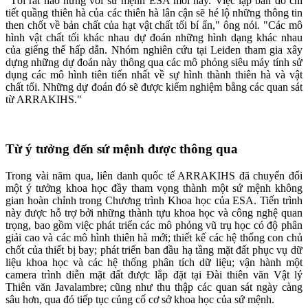
"Tôi rất hào hứng với sứ mệnh ESA mới này. Việc lập bản đồ chi
tiết quầng thiên hà của các thiên hà lân cận sẽ hé lộ những thông tin
then chốt về bản chất của hạt vật chất tối bí ẩn," ông nói. "Các mô
hình vật chất tối khác nhau dự đoán những hình dạng khác nhau
của giếng thế hấp dẫn. Nhóm nghiên cứu tại Leiden tham gia xây
dựng những dự đoán này thông qua các mô phỏng siêu máy tính sử
dụng các mô hình tiên tiến nhất về sự hình thành thiên hà và vật
chất tối. Những dự đoán đó sẽ được kiểm nghiệm bằng các quan sát
từ ARRAKIHS."
Từ ý tưởng đến sứ mệnh được thông qua
Trong vài năm qua, liên danh quốc tế ARRAKIHS đã chuyển đổi
một ý tưởng khoa học đầy tham vọng thành một sứ mệnh không
gian hoàn chỉnh trong Chương trình Khoa học của ESA. Tiến trình
này được hỗ trợ bởi những thành tựu khoa học và công nghệ quan
trọng, bao gồm việc phát triển các mô phỏng vũ trụ học có độ phân
giải cao và các mô hình thiên hà mới; thiết kế các hệ thống con chủ
chốt của thiết bị bay; phát triển ban đầu hạ tầng mặt đất phục vụ dữ
liệu khoa học và các hệ thống phân tích dữ liệu; vận hành một
camera trình diễn mặt đất được lắp đặt tại Đài thiên văn Vật lý
Thiên văn Javalambre; cũng như thu thập các quan sát ngày càng
sâu hơn, qua đó tiếp tục củng cố cơ sở khoa học của sứ mệnh.