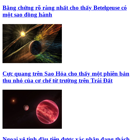
Bằng chứng rõ ràng nhất cho thấy Betelgeuse có
một sao đồng hành
Cực quang trên Sao Hỏa cho thấy một phiên bản
thu nhỏ của cơ chế từ trường trên Trái Đất
Ngoại vệ tinh đầu tiên được xác nhận đang thách