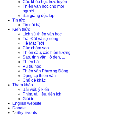
Các khóa học trực tuyến
Thiên văn học cho mọi
người
Bài giảng độc lập
Tin tức
Tin nổi bật
Kiến thức
Lịch sử thiên văn học
Trái Đất và sự sống
Hệ Mặt Trời
Các chòm sao
Thiên cầu, các hiện tượng
Sao, tinh vân, lỗ đen, ...
Thiên hà
Vũ trụ học
Thiên văn Phương Đông
Dụng cụ thiên văn
Chủ đề khác
Tham khảo
Bài viết, ý kiến
Phim, tài liệu, tiện ích
Giải trí
English website
Donate
">
Sky Events