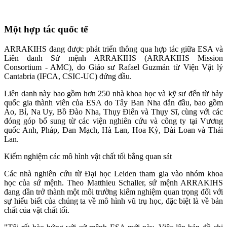
Một hợp tác quốc tế
ARRAKIHS đang được phát triển thông qua hợp tác giữa ESA và
Liên danh Sứ mệnh ARRAKIHS (ARRAKIHS Mission
Consortium - AMC), do Giáo sư Rafael Guzmán từ Viện Vật lý
Cantabria (IFCA, CSIC-UC) đứng đầu.
Liên danh này bao gồm hơn 250 nhà khoa học và kỹ sư đến từ bảy
quốc gia thành viên của ESA do Tây Ban Nha dẫn đầu, bao gồm
Áo, Bỉ, Na Uy, Bồ Đào Nha, Thụy Điển và Thụy Sĩ, cùng với các
đóng góp bổ sung từ các viện nghiên cứu và công ty tại Vương
quốc Anh, Pháp, Đan Mạch, Hà Lan, Hoa Kỳ, Đài Loan và Thái
Lan.
Kiểm nghiệm các mô hình vật chất tối bằng quan sát
Các nhà nghiên cứu từ Đại học Leiden tham gia vào nhóm khoa
học của sứ mệnh. Theo Matthieu Schaller, sứ mệnh ARRAKIHS
đang dần trở thành một môi trường kiểm nghiệm quan trọng đối với
sự hiểu biết của chúng ta về mô hình vũ trụ học, đặc biệt là về bản
chất của vật chất tối.