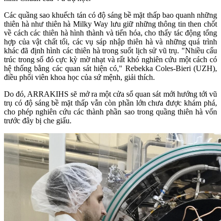
Các quầng sao khuếch tán có độ sáng bề mặt thấp bao quanh những
thiên hà như thiên hà Milky Way lưu giữ những thông tin then chốt
về cách các thiên hà hình thành và tiến hóa, cho thấy tác động tổng
hợp của vật chất tối, các vụ sáp nhập thiên hà và những quá trình
khác đã định hình các thiên hà trong suốt lịch sử vũ trụ. "Nhiều cấu
trúc trong số đó cực kỳ mờ nhạt và rất khó nghiên cứu một cách có
hệ thống bằng các quan sát hiện có," Rebekka Coles-Bieri (UZH),
điều phối viên khoa học của sứ mệnh, giải thích.
Do đó, ARRAKIHS sẽ mở ra một cửa sổ quan sát mới hướng tới vũ
trụ có độ sáng bề mặt thấp vẫn còn phần lớn chưa được khám phá,
cho phép nghiên cứu các thành phần sao trong quầng thiên hà vốn
trước đây bị che giấu.