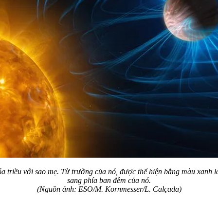
 triều với sao mẹ. Từ trường của nó, được thể hiện bằng màu xanh l
sang phía ban đêm của nó.
(Nguồn ảnh: ESO/M. Kornmesser/L. Calçada)