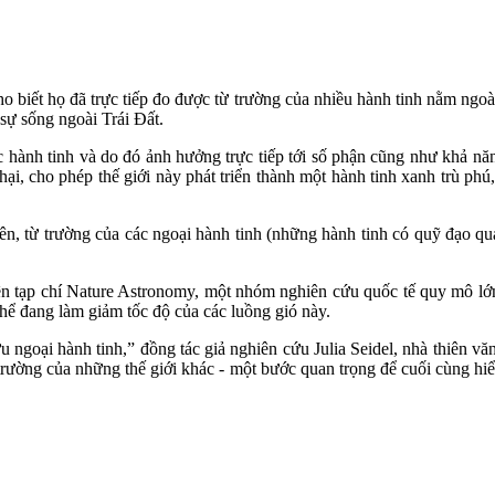
ho biết họ đã trực tiếp đo được từ trường của nhiều hành tinh nằm ngo
 sự sống ngoài Trái Đất.
c hành tinh và do đó ảnh hưởng trực tiếp tới số phận cũng như khả năn
 hại, cho phép thế giới này phát triển thành một hành tinh xanh trù 
iên, từ trường của các ngoại hành tinh (những hành tinh có quỹ đạo 
n tạp chí Nature Astronomy, một nhóm nghiên cứu quốc tế quy mô lớn 
hể đang làm giảm tốc độ của các luồng gió này.
ngoại hành tinh,” đồng tác giả nghiên cứu Julia Seidel, nhà thiên văn
ừ trường của những thế giới khác - một bước quan trọng để cuối cùng hi