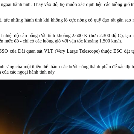
ngoại hành tinh. Thay vào đó, họ muốn xác định liệu các luồng gió t
rs), tức những hành tinh khí khổng lồ cực nóng có quỹ đạo rất gần sao
 nhiệt độ cân bằng ước tính khoảng 2.600 K (hơn 2.300 độ C), tạo r
n mức đó - chỉ có các luồng gió với vận tốc khoảng 1.500 km/h.
ESSO của Đài quan sát VLT (Very Large Telescope) thuộc ESO đặt tạ
h sáng của một thiên thể thành các bước sóng thành phần để xác định
 của các ngoại hành tinh này.