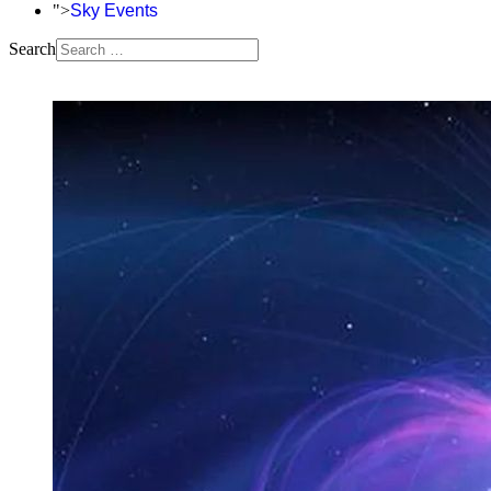
">
Sky Events
Search