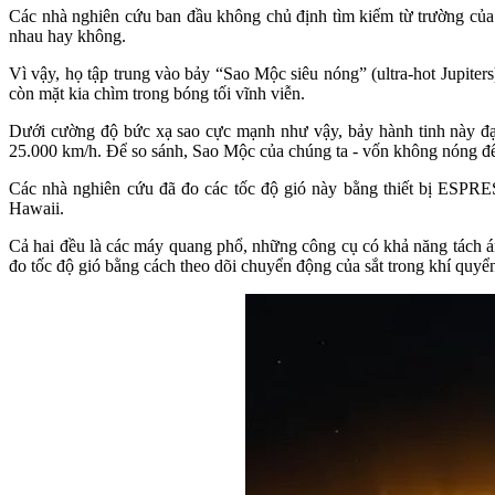
Các nhà nghiên cứu ban đầu không chủ định tìm kiếm từ trường của 
nhau hay không.
Vì vậy, họ tập trung vào bảy “Sao Mộc siêu nóng” (ultra-hot Jupite
còn mặt kia chìm trong bóng tối vĩnh viễn.
Dưới cường độ bức xạ sao cực mạnh như vậy, bảy hành tinh này đạt
25.000 km/h. Để so sánh, Sao Mộc của chúng ta - vốn không nóng đế
Các nhà nghiên cứu đã đo các tốc độ gió này bằng thiết bị ESPR
Hawaii.
Cả hai đều là các máy quang phổ, những công cụ có khả năng tách án
đo tốc độ gió bằng cách theo dõi chuyển động của sắt trong khí quyển