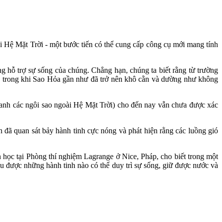
ài Hệ Mặt Trời - một bước tiến có thể cung cấp công cụ mới mang tính
g hỗ trợ sự sống của chúng. Chẳng hạn, chúng ta biết rằng từ trường
phú, trong khi Sao Hỏa gần như đã trở nên khô cằn và dường như không
quanh các ngôi sao ngoài Hệ Mặt Trời) cho đến nay vẫn chưa được xác
đã quan sát bảy hành tinh cực nóng và phát hiện rằng các luồng gió
 học tại Phòng thí nghiệm Lagrange ở Nice, Pháp, cho biết trong một
ểu được những hành tinh nào có thể duy trì sự sống, giữ được nước và