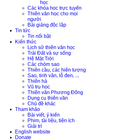
học
Các khóa học trực tuyến
Thiên văn học cho mọi
người
Bài giảng độc lập
Tin tức
Tin nổi bật
Kiến thức
Lịch sử thiên văn học
Trái Đất và sự sống
Hệ Mặt Trời
Các chòm sao
Thiên cầu, các hiện tượng
Sao, tinh vân, lỗ đen, ...
Thiên hà
Vũ trụ học
Thiên văn Phương Đông
Dụng cụ thiên văn
Chủ đề khác
Tham khảo
Bài viết, ý kiến
Phim, tài liệu, tiện ích
Giải trí
English website
Donate