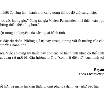
 nhiệt độ tăng lên - hành tinh càng nóng thì tốc độ gió càng thấp.
tốc các luồng gió,” đồng tác giả Vivien Parmentier, nhà thiên văn học
những thiên thể nóng hơn.”
n trong khí quyển của các ngoại hành tinh.
ớc đây dự đoán. Những giá trị này tương đương với từ trường của các
 trường hành tinh.
ời. Việc áp dụng kỹ thuật này cho các hệ hành tinh khác có thể định
đài quan sát mới bắt đầu hướng những “con mắt điện tử” của mình tới
Bryan
Theo Livescience
ốt hơn và mang lại kiến thức phong phú, đa dạng và - như bao lâu