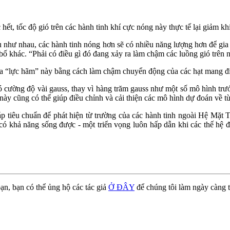
ết, tốc độ gió trên các hành tinh khí cực nóng này thực tế lại giảm khi
ều như nhau, các hành tinh nóng hơn sẽ có nhiều năng lượng hơn để gia 
 bố khác. “Phải có điều gì đó đang xảy ra làm chậm các luồng gió trên 
ra “lực hãm” này bằng cách làm chậm chuyển động của các hạt mang điệ
có cường độ vài gauss, thay vì hàng trăm gauss như một số mô hình trư
này cũng có thể giúp điều chỉnh và cải thiện các mô hình dự đoán về từ
p tiêu chuẩn để phát hiện từ trường của các hành tinh ngoài Hệ Mặt Tr
 có khả năng sống được - một triển vọng luôn hấp dẫn khi các thế hệ 
ạn, bạn có thể ủng hộ các tác giả
Ở ĐÂY
để chúng tôi làm ngày càng t