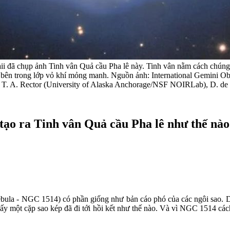
i đã chụp ảnh Tinh vân Quả cầu Pha lê này. Tinh vân nằm cách chúng
ằm bên trong lớp vỏ khí mỏng manh. Nguồn ảnh: International Gemini
, T. A. Rector (University of Alaska Anchorage/NSF NOIRLab), D. 
ã tạo ra Tinh vân Quả cầu Pha lê như thế nà
ebula - NGC 1514) có phần giống như bản cáo phó của các ngôi sao. D
hấy một cặp sao kép đã đi tới hồi kết như thế nào. Và vì NGC 1514 cá