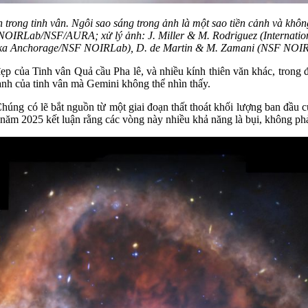
rong tinh vân. Ngôi sao sáng trong ảnh là một sao tiền cảnh và không
/NOIRLab/NSF/AURA; xử lý ảnh: J. Miller & M. Rodriguez (Internatio
ka Anchorage/NSF NOIRLab), D. de Martin & M. Zamani (NSF NOI
ẹp của Tinh vân Quả cầu Pha lê, và nhiều kính thiên văn khác, tron
ạnh của tinh vân mà Gemini không thể nhìn thấy.
ng có lẽ bắt nguồn từ một giai đoạn thất thoát khối lượng ban đầu củ
năm 2025 kết luận rằng các vòng này nhiều khả năng là bụi, không phả