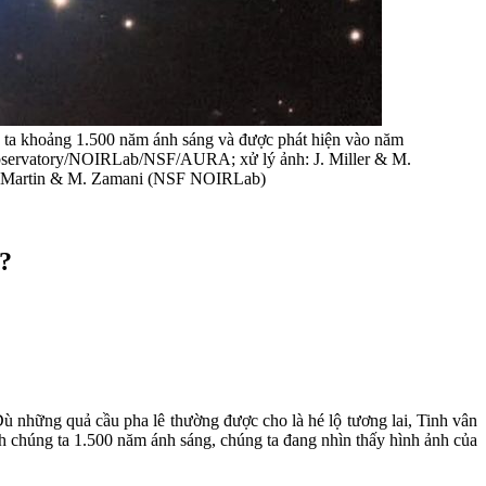
 ta khoảng 1.500 năm ánh sáng và được phát hiện vào năm
 Observatory/NOIRLab/NSF/AURA; xử lý ảnh: J. Miller & M.
de Martin & M. Zamani (NSF NOIRLab)
o?
ù những quả cầu pha lê thường được cho là hé lộ tương lai, Tinh vân
ch chúng ta 1.500 năm ánh sáng, chúng ta đang nhìn thấy hình ảnh của