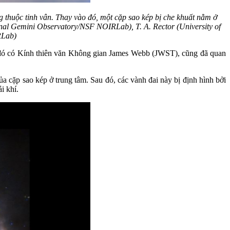
 thuộc tinh vân. Thay vào đó, một cặp sao kép bị che khuất nằm ở
nal Gemini Observatory/NSF NOIRLab), T. A. Rector (University of
RLab)
g đó có Kính thiên văn Không gian James Webb (JWST), cũng đã quan
a cặp sao kép ở trung tâm. Sau đó, các vành đai này bị định hình bởi
i khí.