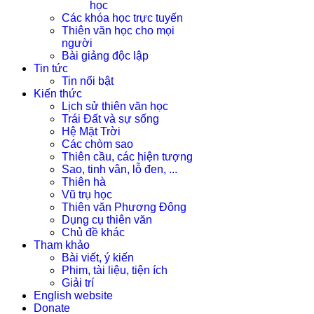
học
Các khóa học trực tuyến
Thiên văn học cho mọi
người
Bài giảng độc lập
Tin tức
Tin nổi bật
Kiến thức
Lịch sử thiên văn học
Trái Đất và sự sống
Hệ Mặt Trời
Các chòm sao
Thiên cầu, các hiện tượng
Sao, tinh vân, lỗ đen, ...
Thiên hà
Vũ trụ học
Thiên văn Phương Đông
Dụng cụ thiên văn
Chủ đề khác
Tham khảo
Bài viết, ý kiến
Phim, tài liệu, tiện ích
Giải trí
English website
Donate