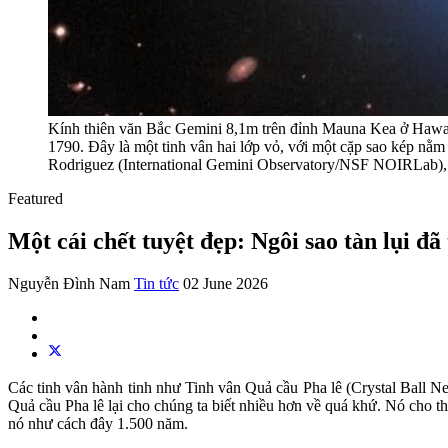
Kính thiên văn Bắc Gemini 8,1m trên đỉnh Mauna Kea ở Hawai
1790. Đây là một tinh vân hai lớp vỏ, với một cặp sao kép n
Rodriguez (International Gemini Observatory/NSF NOIRLab)
Featured
Một cái chết tuyệt đẹp: Ngôi sao tàn lụi đ
Nguyễn Đình Nam
Tin tức
02 June 2026
Các tinh vân hành tinh như Tinh vân Quả cầu Pha lê (Crystal Ball N
Quả cầu Pha lê lại cho chúng ta biết nhiều hơn về quá khứ. Nó cho t
nó như cách đây 1.500 năm.