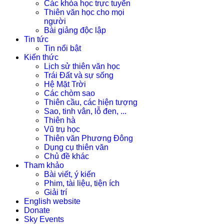
Các khóa học trực tuyến
Thiên văn học cho mọi
người
Bài giảng độc lập
Tin tức
Tin nổi bật
Kiến thức
Lịch sử thiên văn học
Trái Đất và sự sống
Hệ Mặt Trời
Các chòm sao
Thiên cầu, các hiện tượng
Sao, tinh vân, lỗ đen, ...
Thiên hà
Vũ trụ học
Thiên văn Phương Đông
Dụng cụ thiên văn
Chủ đề khác
Tham khảo
Bài viết, ý kiến
Phim, tài liệu, tiện ích
Giải trí
English website
Donate
Sky Events