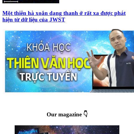
Một thiên hà xoắn dạng thanh ở rất xa được phát
hiện từ dữ liệu của JWST
Our magazine 👇