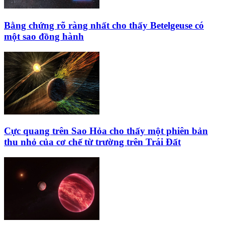
Bằng chứng rõ ràng nhất cho thấy Betelgeuse có
một sao đồng hành
Cực quang trên Sao Hỏa cho thấy một phiên bản
thu nhỏ của cơ chế từ trường trên Trái Đất