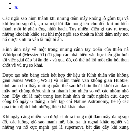
Các ngôi sao hình thành khi những đám mây khổng lồ gồm bụi và
khí hydro sụp đổ, tạo ra một lõi đặc nóng lên cho đến khi nó biến
thành một lò phản ứng nhiệt hạch. Tuy nhiên, điều gì xảy ra trong
những khoảnh khắc sau khi một ngôi sao thoát ra khỏi đám mây nơi
nó được sinh ra vẫn là một bí ẩn.
Hình ảnh này về một trong những cánh tay xoắn của thiên hà
Whirlpool (Messier 51) đã giúp các nhà thiên văn học tiến gần hơn
tới việc giải đáp bí ẩn đó - và qua đó, có thể trả lời một câu hỏi then
chốt về vũ trụ sơ khai.
Được tạo nên bằng cách kết hợp dữ liệu từ Kính thiên văn không
gian James Webb (JWST) và Kính thiên văn không gian Hubble,
hình ảnh cho thấy những quần thể sao lớn hơn thoát khỏi các đám
mây nơi chúng được sinh ra nhanh hơn nhiều so với các nhóm nhỏ
hơn. Đây chỉ là một trong loạt hình ảnh từ một nghiên cứu được
công bố ngày 6 tháng 5 trên tạp chí Nature Astronomy, hé lộ các
quá trình định hình những thiên hà khác nhau.
Khi ngày càng nhiều sao được sinh ra trong một đám mây đang sụp
đổ, các luồng gió sao mạnh mẽ, bức xạ tử ngoại khắc nghiệt và
những vụ nổ cực mạnh gọi là supernova bắt đầu đẩy khí xung