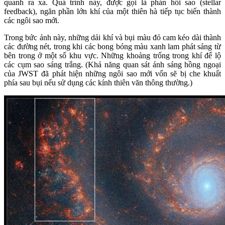
quanh ra xa. Quá trình này, được gọi là phản hồi sao (stellar
feedback), ngăn phần lớn khí của một thiên hà tiếp tục biến thành
các ngôi sao mới.
Trong bức ảnh này, những dải khí và bụi màu đỏ cam kéo dài thành
các đường nét, trong khi các bong bóng màu xanh lam phát sáng từ
bên trong ở một số khu vực. Những khoảng trống trong khí để lộ
các cụm sao sáng trắng. (Khả năng quan sát ánh sáng hồng ngoại
của JWST đã phát hiện những ngôi sao mới vốn sẽ bị che khuất
phía sau bụi nếu sử dụng các kính thiên văn thông thường.)