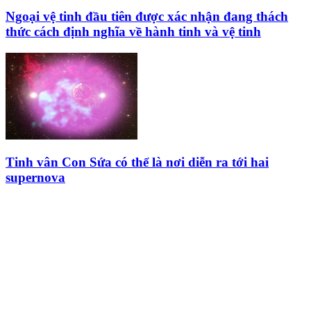
Ngoại vệ tinh đầu tiên được xác nhận đang thách
thức cách định nghĩa về hành tinh và vệ tinh
Tinh vân Con Sứa có thể là nơi diễn ra tới hai
supernova
HỘI THIÊN
VĂN VÀ VŨ TRỤ
HỌC VIỆT NAM
Vietnam Astronomy and