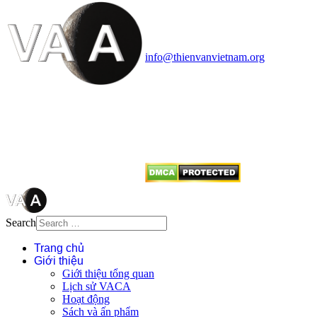
Cosmology Association (VACA)
Văn phòng: 90b Khương Đình,
quận Thanh Xuân, Hà Nội
Điện thoại: 091.530.1116; Email:
info@thienvanvietnam.org
Mọi bài viết tại đây thuộc bản
quyền của VACA, vui lòng ghi rõ
tên tác giả và nguồn trích
dẫn
Thienvanvietnam.org
khi quý
vị tái sử dụng bất cứ nội dung nào
từ website này.
Search
Trang chủ
Giới thiệu
Giới thiệu tổng quan
Lịch sử VACA
Hoạt động
Sách và ấn phẩm