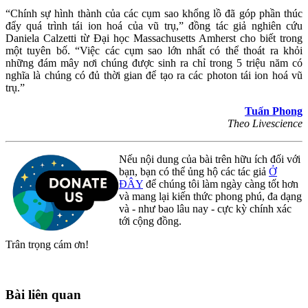
“Chính sự hình thành của các cụm sao khổng lồ đã góp phần thúc
đẩy quá trình tái ion hoá của vũ trụ,” đồng tác giả nghiên cứu
Daniela Calzetti từ Đại học Massachusetts Amherst cho biết trong
một tuyên bố. “Việc các cụm sao lớn nhất có thể thoát ra khỏi
những đám mây nơi chúng được sinh ra chỉ trong 5 triệu năm có
nghĩa là chúng có đủ thời gian để tạo ra các photon tái ion hoá vũ
trụ.”
Tuấn Phong
Theo Livescience
Nếu nội dung của bài trên hữu ích đối với
bạn, bạn có thể ủng hộ các tác giả
Ở
ĐÂY
để chúng tôi làm ngày càng tốt hơn
và mang lại kiến thức phong phú, đa dạng
và - như bao lâu nay - cực kỳ chính xác
tới cộng đồng.
Trân trọng cám ơn!
Bài liên quan