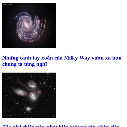
Những cánh tay xoắn của Milky Way vươn xa hơn
chúng ta từng nghĩ