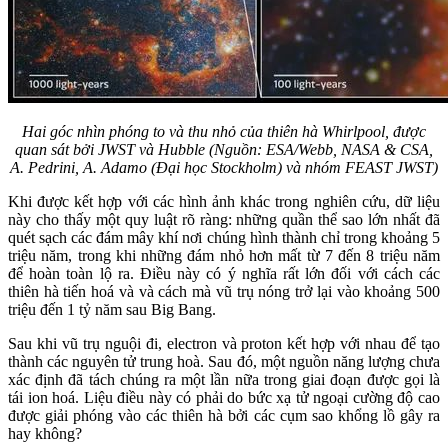
Hai góc nhìn phóng to và thu nhỏ của thiên hà Whirlpool, được
quan sát bởi JWST và Hubble (Nguồn: ESA/Webb, NASA & CSA,
A. Pedrini, A. Adamo (Đại học Stockholm) và nhóm FEAST JWST)
Khi được kết hợp với các hình ảnh khác trong nghiên cứu, dữ liệu
này cho thấy một quy luật rõ ràng: những quần thể sao lớn nhất đã
quét sạch các đám mây khí nơi chúng hình thành chỉ trong khoảng 5
triệu năm, trong khi những đám nhỏ hơn mất từ 7 đến 8 triệu năm
để hoàn toàn lộ ra. Điều này có ý nghĩa rất lớn đối với cách các
thiên hà tiến hoá và và cách mà vũ trụ nóng trở lại vào khoảng 500
triệu đến 1 tỷ năm sau Big Bang.
Sau khi vũ trụ nguội đi, electron và proton kết hợp với nhau để tạo
thành các nguyên tử trung hoà. Sau đó, một nguồn năng lượng chưa
xác định đã tách chúng ra một lần nữa trong giai đoạn được gọi là
tái ion hoá. Liệu điều này có phải do bức xạ tử ngoại cường độ cao
được giải phóng vào các thiên hà bởi các cụm sao khổng lồ gây ra
hay không?