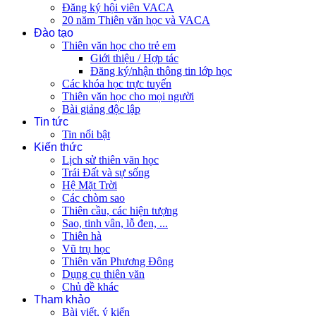
Đăng ký hội viên VACA
20 năm Thiên văn học và VACA
Đào tạo
Thiên văn học cho trẻ em
Giới thiệu / Hợp tác
Đăng ký/nhận thông tin lớp học
Các khóa học trực tuyến
Thiên văn học cho mọi người
Bài giảng độc lập
Tin tức
Tin nổi bật
Kiến thức
Lịch sử thiên văn học
Trái Đất và sự sống
Hệ Mặt Trời
Các chòm sao
Thiên cầu, các hiện tượng
Sao, tinh vân, lỗ đen, ...
Thiên hà
Vũ trụ học
Thiên văn Phương Đông
Dụng cụ thiên văn
Chủ đề khác
Tham khảo
Bài viết, ý kiến