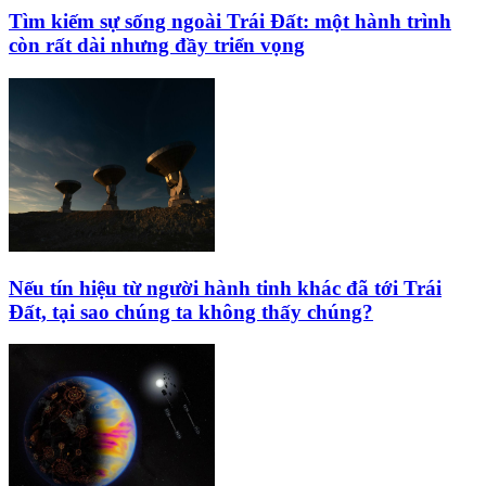
Tìm kiếm sự sống ngoài Trái Đất: một hành trình
còn rất dài nhưng đầy triển vọng
Nếu tín hiệu từ người hành tinh khác đã tới Trái
Đất, tại sao chúng ta không thấy chúng?