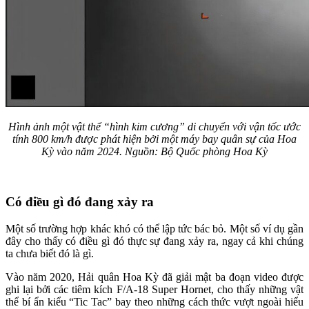
Hình ảnh một vật thể “hình kim cương” di chuyển với vận tốc ước
tính 800 km/h được phát hiện bởi một máy bay quân sự của Hoa
Kỳ vào năm 2024. Nguồn: Bộ Quốc phòng Hoa Kỳ
Có điều gì đó đang xảy ra
Một số trường hợp khác khó có thể lập tức bác bỏ. Một số ví dụ gần
đây cho thấy có điều gì đó thực sự đang xảy ra, ngay cả khi chúng
ta chưa biết đó là gì.
Vào năm 2020, Hải quân Hoa Kỳ đã giải mật ba đoạn video được
ghi lại bởi các tiêm kích F/A-18 Super Hornet, cho thấy những vật
thể bí ẩn kiểu “Tic Tac” bay theo những cách thức vượt ngoài hiểu