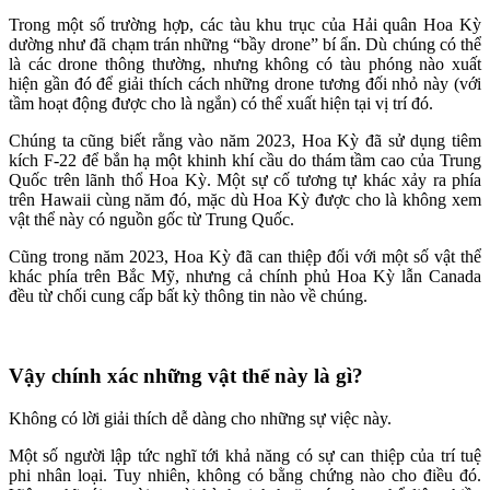
Trong một số trường hợp, các tàu khu trục của Hải quân Hoa Kỳ
dường như đã chạm trán những “bầy drone” bí ẩn. Dù chúng có thể
là các drone thông thường, nhưng không có tàu phóng nào xuất
hiện gần đó để giải thích cách những drone tương đối nhỏ này (với
tầm hoạt động được cho là ngắn) có thể xuất hiện tại vị trí đó.
Chúng ta cũng biết rằng vào năm 2023, Hoa Kỳ đã sử dụng tiêm
kích F-22 để bắn hạ một khinh khí cầu do thám tầm cao của Trung
Quốc trên lãnh thổ Hoa Kỳ. Một sự cố tương tự khác xảy ra phía
trên Hawaii cùng năm đó, mặc dù Hoa Kỳ được cho là không xem
vật thể này có nguồn gốc từ Trung Quốc.
Cũng trong năm 2023, Hoa Kỳ đã can thiệp đối với một số vật thể
khác phía trên Bắc Mỹ, nhưng cả chính phủ Hoa Kỳ lẫn Canada
đều từ chối cung cấp bất kỳ thông tin nào về chúng.
Vậy chính xác những vật thể này là gì?
Không có lời giải thích dễ dàng cho những sự việc này.
Một số người lập tức nghĩ tới khả năng có sự can thiệp của trí tuệ
phi nhân loại. Tuy nhiên, không có bằng chứng nào cho điều đó.