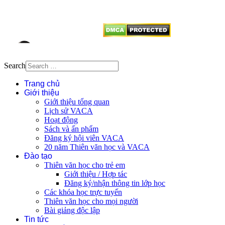
vị tái sử dụng bất cứ nội dung nào
từ website này.
Search
Trang chủ
Giới thiệu
Giới thiệu tổng quan
Lịch sử VACA
Hoạt động
Sách và ấn phẩm
Đăng ký hội viên VACA
20 năm Thiên văn học và VACA
Đào tạo
Thiên văn học cho trẻ em
Giới thiệu / Hợp tác
Đăng ký/nhận thông tin lớp học
Các khóa học trực tuyến
Thiên văn học cho mọi người
Bài giảng độc lập
Tin tức