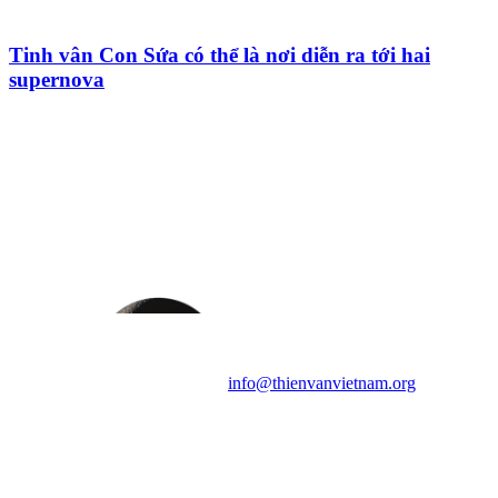
Tinh vân Con Sứa có thể là nơi diễn ra tới hai
supernova
HỘI THIÊN
VĂN VÀ VŨ TRỤ
HỌC VIỆT NAM
Vietnam Astronomy and
Cosmology Association (VACA)
Văn phòng: 90b Khương Đình,
quận Thanh Xuân, Hà Nội
Điện thoại: 091.530.1116; Email:
info@thienvanvietnam.org
Mọi bài viết tại đây thuộc bản
quyền của VACA, vui lòng ghi rõ
tên tác giả và nguồn trích
dẫn
Thienvanvietnam.org
khi quý