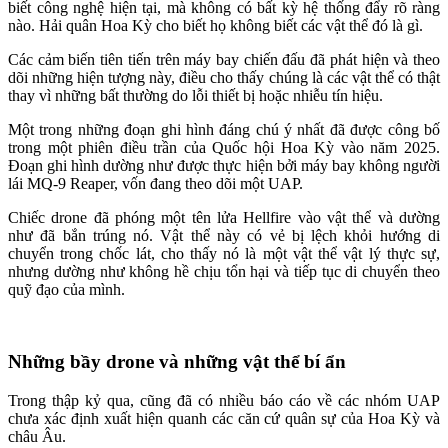
biết công nghệ hiện tại, mà không có bất kỳ hệ thống đẩy rõ ràng
nào. Hải quân Hoa Kỳ cho biết họ không biết các vật thể đó là gì.
Các cảm biến tiên tiến trên máy bay chiến đấu đã phát hiện và theo
dõi những hiện tượng này, điều cho thấy chúng là các vật thể có thật
thay vì những bất thường do lỗi thiết bị hoặc nhiễu tín hiệu.
Một trong những đoạn ghi hình đáng chú ý nhất đã được công bố
trong một phiên điều trần của Quốc hội Hoa Kỳ vào năm 2025.
Đoạn ghi hình dường như được thực hiện bởi máy bay không người
lái MQ-9 Reaper, vốn đang theo dõi một UAP.
Chiếc drone đã phóng một tên lửa Hellfire vào vật thể và dường
như đã bắn trúng nó. Vật thể này có vẻ bị lệch khỏi hướng di
chuyển trong chốc lát, cho thấy nó là một vật thể vật lý thực sự,
nhưng dường như không hề chịu tổn hại và tiếp tục di chuyển theo
quỹ đạo của mình.
Những bầy drone và những vật thể bí ẩn
Trong thập kỷ qua, cũng đã có nhiều báo cáo về các nhóm UAP
chưa xác định xuất hiện quanh các căn cứ quân sự của Hoa Kỳ và
châu Âu.