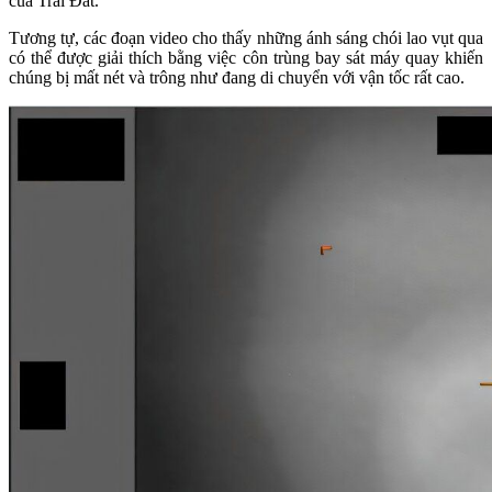
của Trái Đất.
Tương tự, các đoạn video cho thấy những ánh sáng chói lao vụt qua
có thể được giải thích bằng việc côn trùng bay sát máy quay khiến
chúng bị mất nét và trông như đang di chuyển với vận tốc rất cao.