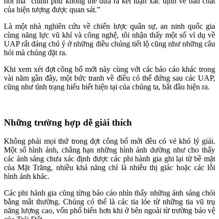
nơi mà “chính phủ không thể đưa ra kết luận xác định về bản chất
của hiện tượng được quan sát.”
Là một nhà nghiên cứu về chiến lược quân sự, an ninh quốc gia
cùng năng lực vũ khí và công nghệ, tôi nhận thấy một số ví dụ về
UAP rất đáng chú ý ở những điều chúng tiết lộ cũng như những câu
hỏi mà chúng đặt ra.
Khi xem xét đợt công bố mới này cùng với các báo cáo khác trong
vài năm gần đây, một bức tranh về điều có thể đứng sau các UAP,
cũng như tình trạng hiểu biết hiện tại của chúng ta, bắt đầu hiện ra.
Những trường hợp dễ giải thích
Không phải mọi thứ trong đợt công bố mới đều có vẻ khó lý giải.
Một số hình ảnh, chẳng hạn những hình ảnh dường như cho thấy
các ánh sáng chưa xác định được các phi hành gia ghi lại từ bề mặt
của Mặt Trăng, nhiều khả năng chỉ là nhiễu thị giác hoặc các lỗi
hình ảnh khác.
Các phi hành gia cũng từng báo cáo nhìn thấy những ánh sáng chói
bằng mắt thường. Chúng có thể là các tia lóe từ những tia vũ trụ
năng lượng cao, vốn phổ biến hơn khi ở bên ngoài từ trường bảo vệ