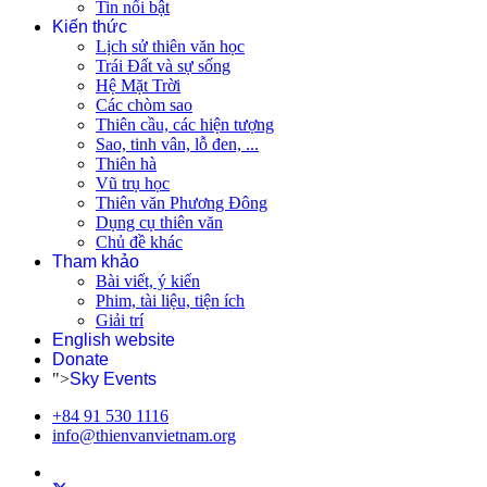
Tin nổi bật
Kiến thức
Lịch sử thiên văn học
Trái Đất và sự sống
Hệ Mặt Trời
Các chòm sao
Thiên cầu, các hiện tượng
Sao, tinh vân, lỗ đen, ...
Thiên hà
Vũ trụ học
Thiên văn Phương Đông
Dụng cụ thiên văn
Chủ đề khác
Tham khảo
Bài viết, ý kiến
Phim, tài liệu, tiện ích
Giải trí
English website
Donate
">
Sky Events
+84 91 530 1116
info@thienvanvietnam.org