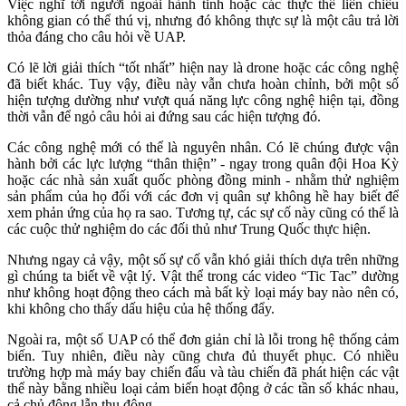
Việc nghĩ tới người ngoài hành tinh hoặc các thực thể liên chiều
không gian có thể thú vị, nhưng đó không thực sự là một câu trả lời
thỏa đáng cho câu hỏi về UAP.
Có lẽ lời giải thích “tốt nhất” hiện nay là drone hoặc các công nghệ
đã biết khác. Tuy vậy, điều này vẫn chưa hoàn chỉnh, bởi một số
hiện tượng dường như vượt quá năng lực công nghệ hiện tại, đồng
thời vẫn để ngỏ câu hỏi ai đứng sau các hiện tượng đó.
Các công nghệ mới có thể là nguyên nhân. Có lẽ chúng được vận
hành bởi các lực lượng “thân thiện” - ngay trong quân đội Hoa Kỳ
hoặc các nhà sản xuất quốc phòng đồng minh - nhằm thử nghiệm
sản phẩm của họ đối với các đơn vị quân sự không hề hay biết để
xem phản ứng của họ ra sao. Tương tự, các sự cố này cũng có thể là
các cuộc thử nghiệm do các đối thủ như Trung Quốc thực hiện.
Nhưng ngay cả vậy, một số sự cố vẫn khó giải thích dựa trên những
gì chúng ta biết về vật lý. Vật thể trong các video “Tic Tac” dường
như không hoạt động theo cách mà bất kỳ loại máy bay nào nên có,
khi không cho thấy dấu hiệu của hệ thống đẩy.
Ngoài ra, một số UAP có thể đơn giản chỉ là lỗi trong hệ thống cảm
biến. Tuy nhiên, điều này cũng chưa đủ thuyết phục. Có nhiều
trường hợp mà máy bay chiến đấu và tàu chiến đã phát hiện các vật
thể này bằng nhiều loại cảm biến hoạt động ở các tần số khác nhau,
cả chủ động lẫn thụ động.