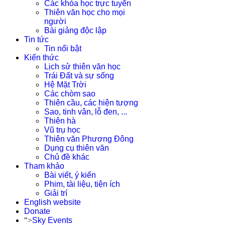
Các khóa học trực tuyến
Thiên văn học cho mọi
người
Bài giảng độc lập
Tin tức
Tin nổi bật
Kiến thức
Lịch sử thiên văn học
Trái Đất và sự sống
Hệ Mặt Trời
Các chòm sao
Thiên cầu, các hiện tượng
Sao, tinh vân, lỗ đen, ...
Thiên hà
Vũ trụ học
Thiên văn Phương Đông
Dụng cụ thiên văn
Chủ đề khác
Tham khảo
Bài viết, ý kiến
Phim, tài liệu, tiện ích
Giải trí
English website
Donate
">
Sky Events