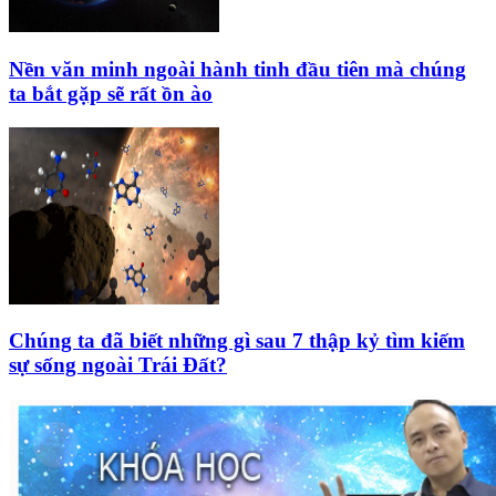
Nền văn minh ngoài hành tinh đầu tiên mà chúng
ta bắt gặp sẽ rất ồn ào
Chúng ta đã biết những gì sau 7 thập kỷ tìm kiếm
sự sống ngoài Trái Đất?