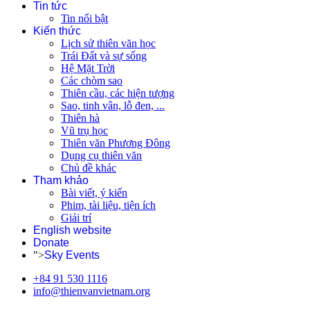
Tin tức
Tin nổi bật
Kiến thức
Lịch sử thiên văn học
Trái Đất và sự sống
Hệ Mặt Trời
Các chòm sao
Thiên cầu, các hiện tượng
Sao, tinh vân, lỗ đen, ...
Thiên hà
Vũ trụ học
Thiên văn Phương Đông
Dụng cụ thiên văn
Chủ đề khác
Tham khảo
Bài viết, ý kiến
Phim, tài liệu, tiện ích
Giải trí
English website
Donate
">
Sky Events
+84 91 530 1116
info@thienvanvietnam.org