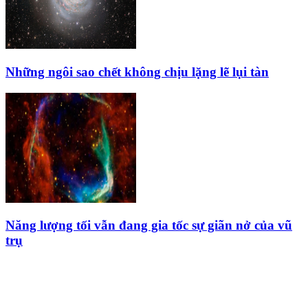
Những ngôi sao chết không chịu lặng lẽ lụi tàn
Năng lượng tối vẫn đang gia tốc sự giãn nở của vũ
trụ