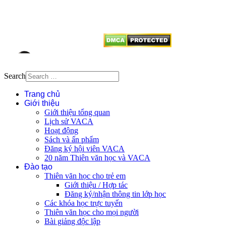
dẫn
Thienvanvietnam.org
khi quý
vị tái sử dụng bất cứ nội dung nào
từ website này.
Search
Trang chủ
Giới thiệu
Giới thiệu tổng quan
Lịch sử VACA
Hoạt động
Sách và ấn phẩm
Đăng ký hội viên VACA
20 năm Thiên văn học và VACA
Đào tạo
Thiên văn học cho trẻ em
Giới thiệu / Hợp tác
Đăng ký/nhận thông tin lớp học
Các khóa học trực tuyến
Thiên văn học cho mọi người
Bài giảng độc lập