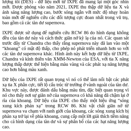
lượng tối (DES) - dữ liệu mới từ IXPE đã mang lại một góc nhìn
mới. Được phóng vào năm 2021, IXPE thu thập dữ liệu tia X và
ánh sáng năng lượng cao, bước sóng ngắn với mức độ nhạy hoàn
toàn mới để nghiên cứu các đối tượng cực đoan nhất trong vũ trụ,
bao gồm cả các tàn dư supernova.
IXPE được sử dụng để nghiên cứu RCW 86 do hình dạng không
đều của tàn dư này và cách thức giãn nở kỳ lạ của nó. Các quan sát
trước đây từ Chandra cho thấy rằng supernova này đã lan vào một
“khoang” có mật độ thấp, cho phép nó phát triển nhanh hơn so với
các tàn dư supernova khác. Hình ảnh này kết hợp dữ liệu từ IXPE,
Chandra và kính thiên văn XMM-Newton của ESA, với tia X năng
lượng thấp được thể hiện bằng màu vàng và các phát xạ năng lượng
cao hơn bằng màu xanh.
Dữ liệu của IXPE rất quan trọng vì nó có thể làm nổi bật các phát
xạ tia X phân cực, tiết lộ cấu trúc từ trường ở vành ngoài của tàn dư.
Khu vực này, được đánh dấu bằng màu tím, đặc biệt quan trọng vì
nó cho thấy nơi sự giãn nở của supernova có khả năng đã chậm lại ở
rìa của khoang. Dữ liệu của IXPE cho thấy một hiệu ứng “sóng
xung kích phản xạ” trong RCW 86. Khi vật chất giãn nở từ
supernova va chạm với ranh giới của khoang, các sóng xung kích bị
phản xạ trở lại về phía khoang, cung cấp một lời giải thích tiềm năng
cho cả hình dạng của tàn dư và sự phân bố của các hạt năng lượng
cao.