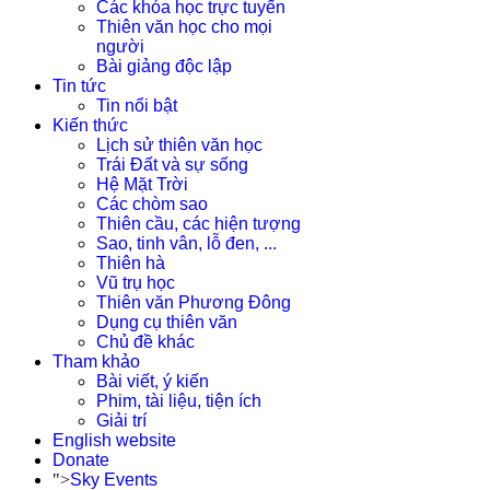
Các khóa học trực tuyến
Thiên văn học cho mọi
người
Bài giảng độc lập
Tin tức
Tin nổi bật
Kiến thức
Lịch sử thiên văn học
Trái Đất và sự sống
Hệ Mặt Trời
Các chòm sao
Thiên cầu, các hiện tượng
Sao, tinh vân, lỗ đen, ...
Thiên hà
Vũ trụ học
Thiên văn Phương Đông
Dụng cụ thiên văn
Chủ đề khác
Tham khảo
Bài viết, ý kiến
Phim, tài liệu, tiện ích
Giải trí
English website
Donate
">
Sky Events