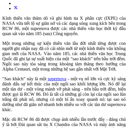
Kính thiên văn thăm dò và ghi hình tia X phân cực (IXPE) của
NASA vừa tiết lộ sự giãn nở và các dạng sóng xung kích bên trong
RCW 86, một supernova được các nhà thiên văn học thời kỳ đầu
quan sát vào năm 185 (sau) Công nguyên.
Một trong những sự kiện thiên văn lâu đời nhất từng được con
người ghi nhận nay đã có cái nhìn mới từ một kính thiên văn không
gian mới của NASA. Vào năm 185, các nhà thiên văn học Trung
Quốc đã ghi lại sự xuất hiện của một “sao khách” trên bầu trời đêm.
Ngôi sao này tỏa sáng trong khoảng tám tháng theo hướng của
Alpha Centauri, một trong những hệ sao gần nhất với Mặt Trời.
"Sao khách” này là một
supernova
- một vụ nổ lớn và cực kỳ sáng
đánh dấu sự kết thúc của một ngôi sao khối lượng lớn. Nó để lại
một tàn dư - một vòng mảnh vỡ phát sáng - trên bầu trời đêm, hiện
được gọi là RCW 86. Đó là tất cả những gì còn lại của ngôi sao lùn
trắng đã phát nổ, nhưng có một bí ẩn xoay quanh nó: tại sao nó
dường như đã giãn nở nhanh hơn nhiều so với các tàn dư supernova
khác.
Mặc dù RCW 86 đã được chụp ảnh nhiều lần trước đây - đáng chú
ý là bởi Đài quan sát tia X Chandra của NASA và máy ảnh năng