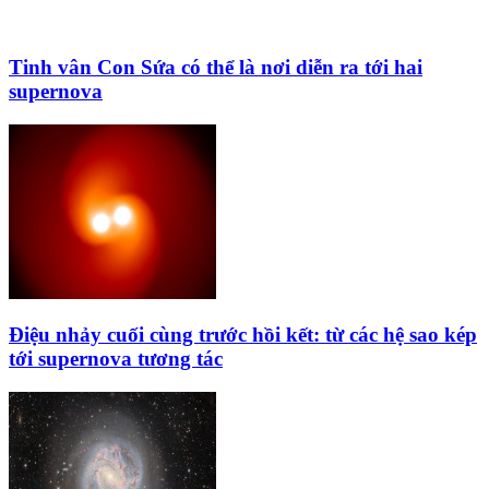
Tinh vân Con Sứa có thể là nơi diễn ra tới hai
supernova
Điệu nhảy cuối cùng trước hồi kết: từ các hệ sao kép
tới supernova tương tác