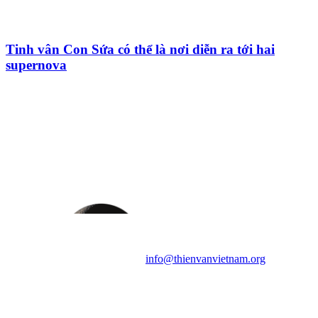
Tinh vân Con Sứa có thể là nơi diễn ra tới hai
supernova
HỘI THIÊN
VĂN VÀ VŨ TRỤ
HỌC VIỆT NAM
Vietnam Astronomy and
Cosmology Association (VACA)
Văn phòng: 90b Khương Đình,
quận Thanh Xuân, Hà Nội
Điện thoại: 091.530.1116; Email:
info@thienvanvietnam.org
Mọi bài viết tại đây thuộc bản
quyền của VACA, vui lòng ghi rõ
tên tác giả và nguồn trích