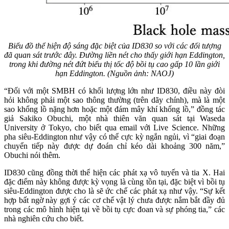
Biểu đồ thể hiện độ sáng đặc biệt của ID830 so với các đối tượng
đã quan sát trước đây. Đường liền nét cho thấy giới hạn Eddington,
trong khi đường nét đứt biểu thị tốc độ bồi tụ cao gấp 10 lần giới
hạn Eddington. (Nguồn ảnh: NAOJ)
“Đối với một SMBH có khối lượng lớn như ID830, điều này đòi
hỏi không phải một sao thông thường (trên dãy chính), mà là một
sao khổng lồ nặng hơn hoặc một đám mây khí khổng lồ,” đồng tác
giả Sakiko Obuchi, một nhà thiên văn quan sát tại Waseda
University ở Tokyo, cho biết qua email với Live Science. Những
pha siêu-Eddington như vậy có thể cực kỳ ngắn ngủi, vì “giai đoạn
chuyển tiếp này được dự đoán chỉ kéo dài khoảng 300 năm,”
Obuchi nói thêm.
ID830 cũng đồng thời thể hiện các phát xạ vô tuyến và tia X. Hai
đặc điểm này không được kỳ vọng là cùng tồn tại, đặc biệt vì bồi tụ
siêu-Eddington được cho là sẽ ức chế các phát xạ như vậy. “Sự kết
hợp bất ngờ này gợi ý các cơ chế vật lý chưa được nắm bắt đầy đủ
trong các mô hình hiện tại về bồi tụ cực đoan và sự phóng tia,” các
nhà nghiên cứu cho biết.