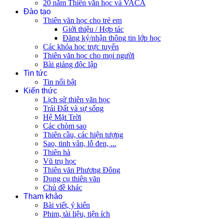
20 năm Thiên văn học và VACA
Đào tạo
Thiên văn học cho trẻ em
Giới thiệu / Hợp tác
Đăng ký/nhận thông tin lớp học
Các khóa học trực tuyến
Thiên văn học cho mọi người
Bài giảng độc lập
Tin tức
Tin nổi bật
Kiến thức
Lịch sử thiên văn học
Trái Đất và sự sống
Hệ Mặt Trời
Các chòm sao
Thiên cầu, các hiện tượng
Sao, tinh vân, lỗ đen, ...
Thiên hà
Vũ trụ học
Thiên văn Phương Đông
Dụng cụ thiên văn
Chủ đề khác
Tham khảo
Bài viết, ý kiến
Phim, tài liệu, tiện ích