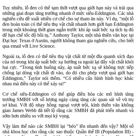
Tuy nhiên, lỗ đen có thể tạm thời vượt qua giới hạn này và trải qua
những giai đoạn tăng trưởng nhanh ở mức siêu-Eddington. Các nhà
nghiên cứu đề xuất nhiều cơ chế cho sự tham ăn này. Ví dụ, “một lỗ
đen hoàn toàn có thể tiêu thụ vật chất nhanh hơn giới hạn Eddington
trong một khoảng thời gian ngắn trước khi áp suất bức xạ tích tụ đủ
để hạn chế tốc độ bồi tụ,” Anthony Taylor, một nhà thiên văn học tại
Đại học Texas ở Austin, người không tham gia nghiên cứu, cho biết
qua email với Live Science.
Ngoài ra, lỗ đen có thể tiêu thụ vật chất từ một đĩa quanh xích đạo
của nó trong khi áp suất bức xạ hướng ra ngoài lại đẩy vật chất khỏi
hai cực. “Trong tình huống này, áp suất bức xạ sẽ không trực tiếp
chống lại dòng vật chất đi vào, do đó cho phép vượt quá giới hạn
Eddington,” Taylor nói thêm. “Có nhiều cấu hình hình học khác
nhau mà điều này có thể xảy ra!”
Cơ chế siêu-Eddington có thể giúp điều hòa các mô hình tăng
trưởng SMBH với số lượng ngày càng tăng các quan sát về vũ trụ
sơ khai. Với độ nhạy hồng ngoại vượt trội, kính thiên văn không
gian James Webb đã tiết lộ rằng các SMBH đã phát triển nhanh và
sớm hơn nhiều so với mọi kỳ vọng.
Vậy làm thế nào các SMBH lại “béo” lên nhanh đến vậy? Một số
nhà khoa học cho rằng các sao thuộc Quần thể III (Population III) -