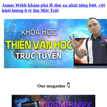
James Webb khám phá lỗ đen xa nhất từng biết, với
khối lượng 6 tỷ lần Mặt Trời
Our magazine 👇