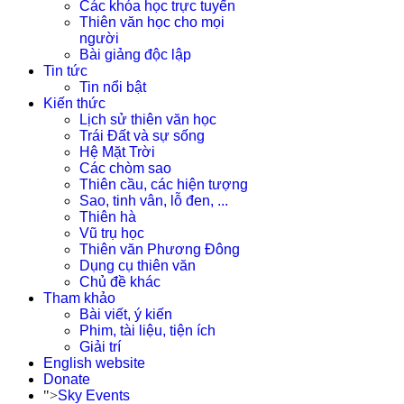
Các khóa học trực tuyến
Thiên văn học cho mọi
người
Bài giảng độc lập
Tin tức
Tin nổi bật
Kiến thức
Lịch sử thiên văn học
Trái Đất và sự sống
Hệ Mặt Trời
Các chòm sao
Thiên cầu, các hiện tượng
Sao, tinh vân, lỗ đen, ...
Thiên hà
Vũ trụ học
Thiên văn Phương Đông
Dụng cụ thiên văn
Chủ đề khác
Tham khảo
Bài viết, ý kiến
Phim, tài liệu, tiện ích
Giải trí
English website
Donate
">
Sky Events