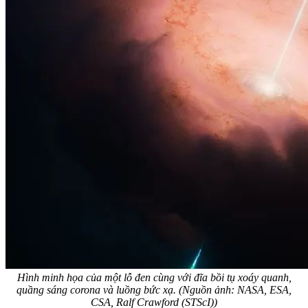
Hình minh họa của một lỗ đen cùng với đĩa bồi tụ xoáy quanh,
quầng sáng corona và luồng bức xạ. (Nguồn ảnh: NASA, ESA,
CSA, Ralf Crawford (STScI))