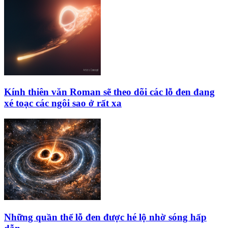
Kính thiên văn Roman sẽ theo dõi các lỗ đen đang
xé toạc các ngôi sao ở rất xa
Những quần thể lỗ đen được hé lộ nhờ sóng hấp