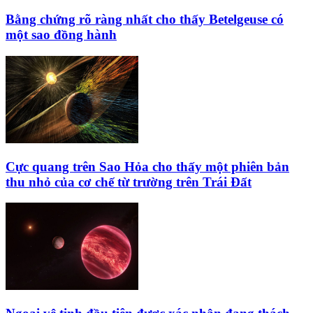
Bằng chứng rõ ràng nhất cho thấy Betelgeuse có
một sao đồng hành
Cực quang trên Sao Hỏa cho thấy một phiên bản
thu nhỏ của cơ chế từ trường trên Trái Đất