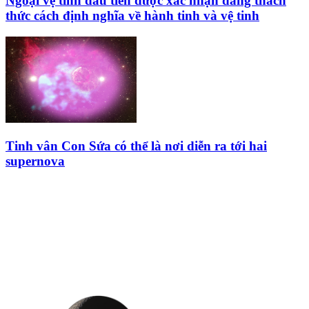
Ngoại vệ tinh đầu tiên được xác nhận đang thách
thức cách định nghĩa về hành tinh và vệ tinh
Tinh vân Con Sứa có thể là nơi diễn ra tới hai
supernova
HỘI THIÊN
VĂN VÀ VŨ TRỤ
HỌC VIỆT NAM
Vietnam Astronomy and
Cosmology Association (VACA)