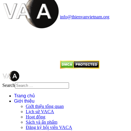
Văn phòng: 90b Khương Đình,
quận Thanh Xuân, Hà Nội
Điện thoại: 091.530.1116; Email:
info@thienvanvietnam.org
Mọi bài viết tại đây thuộc bản
quyền của VACA, vui lòng ghi rõ
tên tác giả và nguồn trích
dẫn
Thienvanvietnam.org
khi quý
vị tái sử dụng bất cứ nội dung nào
từ website này.
Search
Trang chủ
Giới thiệu
Giới thiệu tổng quan
Lịch sử VACA
Hoạt động
Sách và ấn phẩm
Đăng ký hội viên VACA