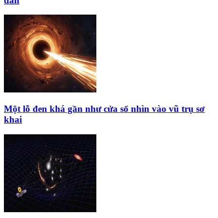
dẫn
Một lỗ đen khá gần như cửa sổ nhìn vào vũ trụ sơ
khai