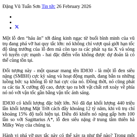
Đặng Vũ Tuấn Sơn
Tin tức
26 February 2026
Một lỗ đen “háu ăn” tới đáng kinh ngạc từ buổi bình minh của vũ
trụ đang phá vỡ hai quy tắc lớn: nó không chỉ vượt quá giới hạn tốc
độ tăng trưởng của lỗ đen mà còn tạo ra các phát xạ tia X và sóng
vô tuyến cực mạnh - hai đặc điểm vốn không được dự đoán là có
thể cùng tồn tại.
Đối tượng này - một quasar mang tên ID830 - là một lỗ đen siêu
nặng (SMBH) cực kỳ sáng và hoạt động mạnh, đang bắn ra những
luồng bức xạ khổng lồ từ hai cực của nó. Đồng thời, nó cũng phát
ra các tia X cường độ cao, được tạo ra bởi vật chất rơi xoáy về phía
nó nó với vận tốc gần bằng vận tốc ánh sáng.
ID830 có khối lượng đặc biệt lớn. Nó đã đạt khối lượng 440 triệu
lần khối lượng Mặt Trời cách đây khoảng 12 tỷ năm, khi vũ trụ chỉ
khoảng 15% độ tuổi hiện tại. Điều đó khiến nó nặng gấp hơn 100
lần so với Sagittarius A*, lỗ đen siêu nặng ở trung tâm thiên hà
Milky Way của chúng ta.
Hành vi phá vỡ quy tắc này có thể xảy ra như thế nào? Trong một