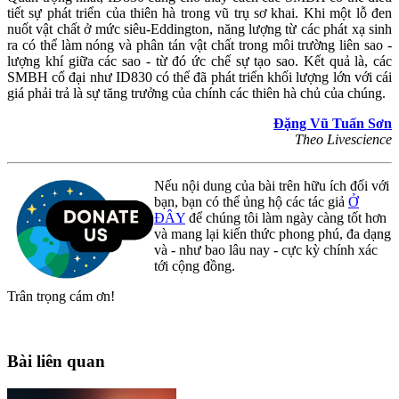
tiết sự phát triển của thiên hà trong vũ trụ sơ khai. Khi một lỗ đen
nuốt vật chất ở mức siêu-Eddington, năng lượng từ các phát xạ sinh
ra có thể làm nóng và phân tán vật chất trong môi trường liên sao -
lượng khí giữa các sao - từ đó ức chế sự tạo sao. Kết quả là, các
SMBH cổ đại như ID830 có thể đã phát triển khối lượng lớn với cái
giá phải trả là sự tăng trưởng của chính các thiên hà chủ của chúng.
Đặng Vũ Tuấn Sơn
Theo Livescience
Nếu nội dung của bài trên hữu ích đối với
bạn, bạn có thể ủng hộ các tác giả
Ở
ĐÂY
để chúng tôi làm ngày càng tốt hơn
và mang lại kiến thức phong phú, đa dạng
và - như bao lâu nay - cực kỳ chính xác
tới cộng đồng.
Trân trọng cám ơn!
Bài liên quan