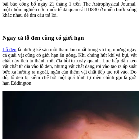
bài báo công bố ngày 21 tháng 1 trên The Astrophysical Journal,
một nhóm nghiên cứu quốc tế đã quan sát ID830 ở nhiều bước sóng
khác nhau để tìm câu trả lời.
Ngay cả lỗ đen cũng có giới hạn
Lỗ đen
là những kẻ săn mồi tham lam nhất trong vũ trụ, nhưng ngay
cả quái vật cũng có giới hạn ăn uống. Khi chúng hút khí và bụi, vật
chất này tích tụ thành một đĩa bồi tụ xoáy quanh. Lực hấp dẫn kéo
vật chất từ đĩa vào lỗ đen, nhưng vật chất đang rơi vào tạo ra áp suất
bức xạ hướng ra ngoài, ngăn cản thêm vật chất tiếp tục rơi vào. Do
đó, lỗ đen bị kiềm chế bởi một quá trình tự điều chỉnh gọi là giới
hạn Eddington.