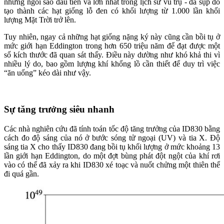
những ngôi sao đầu tiên và lớn nhất trong lịch sử vũ trụ - đã sụp đổ
tạo thành các hạt giống lỗ đen có khối lượng từ 1.000 lần khối
lượng Mặt Trời trở lên.
Tuy nhiên, ngay cả những hạt giống nặng ký này cũng cần bồi tụ ở
mức giới hạn Eddington trong hơn 650 triệu năm để đạt được một
số kích thước đã quan sát thấy. Điều này dường như khó khả thi vì
nhiều lý do, bao gồm lượng khí khổng lồ cần thiết để duy trì việc
“ăn uống” kéo dài như vậy.
Sự tăng trưởng siêu nhanh
Các nhà nghiên cứu đã tính toán tốc độ tăng trưởng của ID830 bằng
cách đo độ sáng của nó ở bước sóng tử ngoại (UV) và tia X. Độ
sáng tia X cho thấy ID830 đang bồi tụ khối lượng ở mức khoảng 13
lần giới hạn Eddington, do một đợt bùng phát đột ngột của khí rơi
vào có thể đã xảy ra khi ID830 xé toạc và nuốt chửng một thiên thể
đi quá gần.