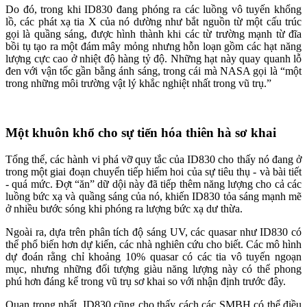
Do đó, trong khi ID830 đang phóng ra các luồng vô tuyến khổng
lồ, các phát xạ tia X của nó dường như bắt nguồn từ một cấu trúc
gọi là quầng sáng, được hình thành khi các từ trường mạnh từ đĩa
bồi tụ tạo ra một đám mây mỏng nhưng hỗn loạn gồm các hạt năng
lượng cực cao ở nhiệt độ hàng tỷ độ. Những hạt này quay quanh lỗ
đen với vận tốc gần bằng ánh sáng, trong cái mà NASA gọi là “một
trong những môi trường vật lý khắc nghiệt nhất trong vũ trụ.”
Một khuôn khổ cho sự tiến hóa thiên hà sơ khai
Tổng thể, các hành vi phá vỡ quy tắc của ID830 cho thấy nó đang ở
trong một giai đoạn chuyển tiếp hiếm hoi của sự tiêu thụ - và bài tiết
- quá mức. Đợt “ăn” dữ dội này đã tiếp thêm năng lượng cho cả các
luồng bức xạ và quầng sáng của nó, khiến ID830 tỏa sáng mạnh mẽ
ở nhiều bước sóng khi phóng ra lượng bức xạ dư thừa.
Ngoài ra, dựa trên phân tích độ sáng UV, các quasar như ID830 có
thể phổ biến hơn dự kiến, các nhà nghiên cứu cho biết. Các mô hình
dự đoán rằng chỉ khoảng 10% quasar có các tia vô tuyến ngoạn
mục, nhưng những đối tượng giàu năng lượng này có thể phong
phú hơn đáng kể trong vũ trụ sơ khai so với nhận định trước đây.
Quan trọng nhất, ID830 cũng cho thấy cách các SMBH có thể điều