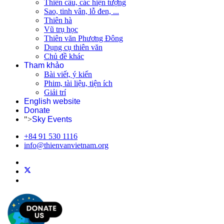
Thiên cầu, các hiện tượng
Sao, tinh vân, lỗ đen, ...
Thiên hà
Vũ trụ học
Thiên văn Phương Đông
Dụng cụ thiên văn
Chủ đề khác
Tham khảo
Bài viết, ý kiến
Phim, tài liệu, tiện ích
Giải trí
English website
Donate
">
Sky Events
+84 91 530 1116
info@thienvanvietnam.org