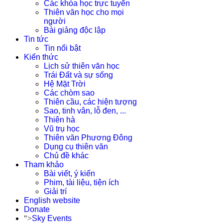
Các khóa học trực tuyến
Thiên văn học cho mọi
người
Bài giảng độc lập
Tin tức
Tin nổi bật
Kiến thức
Lịch sử thiên văn học
Trái Đất và sự sống
Hệ Mặt Trời
Các chòm sao
Thiên cầu, các hiện tượng
Sao, tinh vân, lỗ đen, ...
Thiên hà
Vũ trụ học
Thiên văn Phương Đông
Dụng cụ thiên văn
Chủ đề khác
Tham khảo
Bài viết, ý kiến
Phim, tài liệu, tiện ích
Giải trí
English website
Donate
">
Sky Events