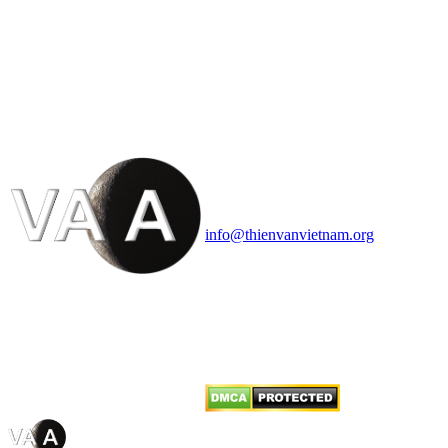
HỘI THIÊN
VĂN VÀ VŨ TRỤ
HỌC VIỆT NAM
Vietnam Astronomy and
Cosmology Association (VACA)
Văn phòng: 90b Khương Đình,
quận Thanh Xuân, Hà Nội
Điện thoại: 091.530.1116; Email:
info@thienvanvietnam.org
Mọi bài viết tại đây thuộc bản
quyền của VACA, vui lòng ghi rõ
tên tác giả và nguồn trích
dẫn
Thienvanvietnam.org
khi quý
vị tái sử dụng bất cứ nội dung nào
từ website này.