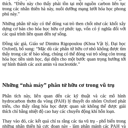
thích. “Điều này cho thấy phải tồn tại một nguồn carbon liên tục
trong các nhân thiên hà này, nuôi dưỡng mạng lưới hóa học phong
phú này.”
Những phân tử này có thể đóng vai trò then chốt như các khối xây
dựng cơ bản cho hóa học hữu cơ phức tạp, vốn có ý nghĩa đối với
các quá trình liên quan đến sự sống.
Đồng tác giả, Giáo sư Dimitra Rigopoulou (Khoa Vật lý, Đại học
Oxford), bổ sung: “Mặc dù các phân tử hữu cơ nhỏ không được tìm
thấy trong các tế bào sống, chúng có thể đóng vai trò sống còn trong
hóa học tiền sinh học, đại diện cho một bước quan trọng hướng tới
sự hình thành các axit amin và nucleotide.”
Những “nhà máy” phân tử hữu cơ trong vũ trụ
Phân tích này, liên quan đến các kỹ thuật và các mô hình
hydrocarbon thơm đa vòng (PAH) lý thuyết do nhóm Oxford phát
triển, cho thấy rằng hóa học được quan sát không thể được giải
thích chỉ bằng nhiệt độ cao hay các chuyển động khí hỗn loạn.
Thay vào đó, các kết quả chỉ ra rằng các tia vũ trụ - phổ biến trong
những nhân thiên hà cực đoan này - làm phân mảnh các PAH và