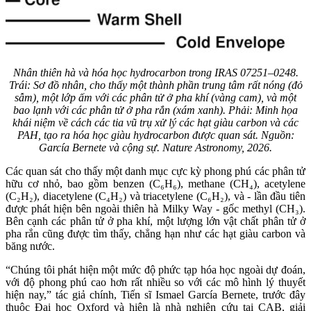
Nhân thiên hà và hóa học hydrocarbon trong IRAS 07251–0248.
Trái: Sơ đồ nhân, cho thấy một thành phần trung tâm rất nóng (đỏ
sẫm), một lớp ấm với các phân tử ở pha khí (vàng cam), và một
bao lạnh với các phân tử ở pha rắn (xám xanh). Phải: Minh họa
khái niệm về cách các tia vũ trụ xử lý các hạt giàu carbon và các
PAH, tạo ra hóa học giàu hydrocarbon được quan sát. Nguồn:
García Bernete và cộng sự. Nature Astronomy, 2026.
Các quan sát cho thấy một danh mục cực kỳ phong phú các phân tử
hữu cơ nhỏ, bao gồm benzen (C₆H₆), methane (CH₄), acetylene
(C₂H₂), diacetylene (C₄H₂) và triacetylene (C₆H₂), và - lần đầu tiên
được phát hiện bên ngoài thiên hà Milky Way - gốc methyl (CH₃).
Bên cạnh các phân tử ở pha khí, một lượng lớn vật chất phân tử ở
pha rắn cũng được tìm thấy, chẳng hạn như các hạt giàu carbon và
băng nước.
“Chúng tôi phát hiện một mức độ phức tạp hóa học ngoài dự đoán,
với độ phong phú cao hơn rất nhiều so với các mô hình lý thuyết
hiện nay,” tác giả chính, Tiến sĩ Ismael García Bernete, trước đây
thuộc Đại học Oxford và hiện là nhà nghiên cứu tại CAB, giải