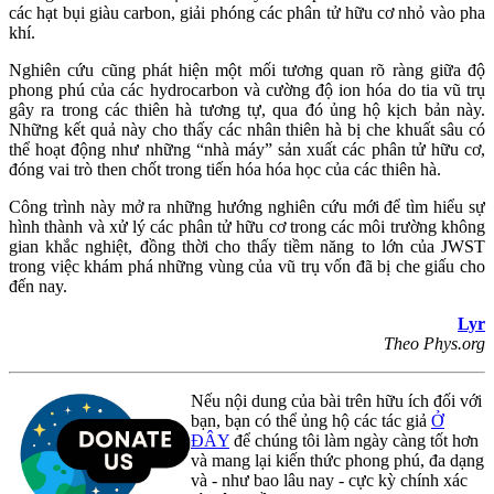
các hạt bụi giàu carbon, giải phóng các phân tử hữu cơ nhỏ vào pha
khí.
Nghiên cứu cũng phát hiện một mối tương quan rõ ràng giữa độ
phong phú của các hydrocarbon và cường độ ion hóa do tia vũ trụ
gây ra trong các thiên hà tương tự, qua đó ủng hộ kịch bản này.
Những kết quả này cho thấy các nhân thiên hà bị che khuất sâu có
thể hoạt động như những “nhà máy” sản xuất các phân tử hữu cơ,
đóng vai trò then chốt trong tiến hóa hóa học của các thiên hà.
Công trình này mở ra những hướng nghiên cứu mới để tìm hiểu sự
hình thành và xử lý các phân tử hữu cơ trong các môi trường không
gian khắc nghiệt, đồng thời cho thấy tiềm năng to lớn của JWST
trong việc khám phá những vùng của vũ trụ vốn đã bị che giấu cho
đến nay.
Lyr
Theo Phys.org
Nếu nội dung của bài trên hữu ích đối với
bạn, bạn có thể ủng hộ các tác giả
Ở
ĐÂY
để chúng tôi làm ngày càng tốt hơn
và mang lại kiến thức phong phú, đa dạng
và - như bao lâu nay - cực kỳ chính xác