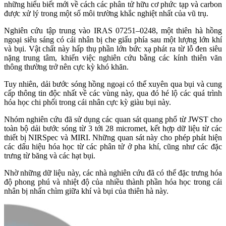
những hiểu biết mới về cách các phân tử hữu cơ phức tạp và carbon
được xử lý trong một số môi trường khắc nghiệt nhất của vũ trụ.
Nghiên cứu tập trung vào IRAS 07251–0248, một thiên hà hồng
ngoại siêu sáng có cái nhân bị che giấu phía sau một lượng lớn khí
và bụi. Vật chất này hấp thụ phần lớn bức xạ phát ra từ lỗ đen siêu
nặng trung tâm, khiến việc nghiên cứu bằng các kính thiên văn
thông thường trở nên cực kỳ khó khăn.
Tuy nhiên, dải bước sóng hồng ngoại có thể xuyên qua bụi và cung
cấp thông tin độc nhất về các vùng này, qua đó hé lộ các quá trình
hóa học chi phối trong cái nhân cực kỳ giàu bụi này.
Nhóm nghiên cứu đã sử dụng các quan sát quang phổ từ JWST cho
toàn bộ dải bước sóng từ 3 tới 28 micromet, kết hợp dữ liệu từ các
thiết bị NIRSpec và MIRI. Những quan sát này cho phép phát hiện
các dấu hiệu hóa học từ các phân tử ở pha khí, cũng như các đặc
trưng từ băng và các hạt bụi.
Nhờ những dữ liệu này, các nhà nghiên cứu đã có thể đặc trưng hóa
độ phong phú và nhiệt độ của nhiều thành phần hóa học trong cái
nhân bị nhấn chìm giữa khí và bụi của thiên hà này.