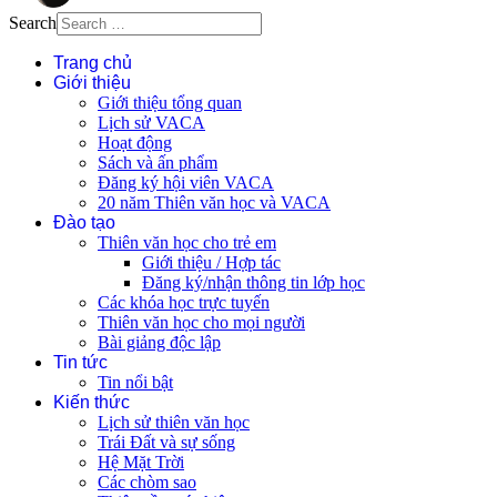
Search
Trang chủ
Giới thiệu
Giới thiệu tổng quan
Lịch sử VACA
Hoạt động
Sách và ấn phẩm
Đăng ký hội viên VACA
20 năm Thiên văn học và VACA
Đào tạo
Thiên văn học cho trẻ em
Giới thiệu / Hợp tác
Đăng ký/nhận thông tin lớp học
Các khóa học trực tuyến
Thiên văn học cho mọi người
Bài giảng độc lập
Tin tức
Tin nổi bật
Kiến thức
Lịch sử thiên văn học
Trái Đất và sự sống
Hệ Mặt Trời
Các chòm sao