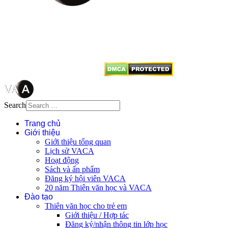
Mọi bài viết tại đây thuộc bản
quyền của VACA, vui lòng ghi rõ
tên tác giả và nguồn trích
dẫn
Thienvanvietnam.org
khi quý
vị tái sử dụng bất cứ nội dung nào
từ website này.
Search
Trang chủ
Giới thiệu
Giới thiệu tổng quan
Lịch sử VACA
Hoạt động
Sách và ấn phẩm
Đăng ký hội viên VACA
20 năm Thiên văn học và VACA
Đào tạo
Thiên văn học cho trẻ em
Giới thiệu / Hợp tác
Đăng ký/nhận thông tin lớp học