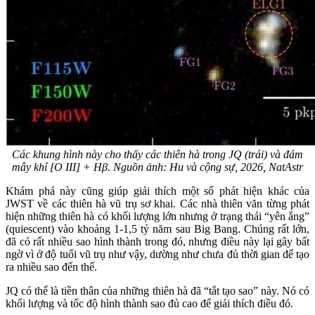
Các khung hình này cho thấy các thiên hà trong JQ (trái) và đám
mây khí [O III] + Hβ. Nguồn ảnh: Hu và cộng sự, 2026, NatAstr
Khám phá này cũng giúp giải thích một số phát hiện khác của
JWST về các thiên hà vũ trụ sơ khai. Các nhà thiên văn từng phát
hiện những thiên hà có khối lượng lớn nhưng ở trạng thái “yên ắng”
(quiescent) vào khoảng 1-1,5 tỷ năm sau Big Bang. Chúng rất lớn,
đã có rất nhiều sao hình thành trong đó, nhưng điều này lại gây bất
ngờ vì ở độ tuổi vũ trụ như vậy, dường như chưa đủ thời gian để tạo
ra nhiều sao đến thế.
JQ có thể là tiền thân của những thiên hà đã “tắt tạo sao” này. Nó có
khối lượng và tốc độ hình thành sao đủ cao để giải thích điều đó.