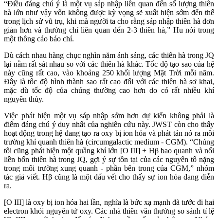
“Điều đáng chú ý là một vụ sáp nhập liên quan đến số lượng thiên
hà lớn như vậy vốn không được kỳ vọng sẽ xuất hiện sớm đến thế
trong lịch sử vũ trụ, khi mà người ta cho rằng sáp nhập thiên hà đơn
giản hơn và thường chỉ liên quan đến 2-3 thiên hà,” Hu nói trong
một thông cáo báo chí.
Dù cách nhau hàng chục nghìn năm ánh sáng, các thiên hà trong JQ
lại nằm rất sát nhau so với các thiên hà khác. Tốc độ tạo sao của hệ
này cũng rất cao, vào khoảng 250 khối lượng Mặt Trời mỗi năm.
Đây là tốc độ hình thành sao rất cao đối với các thiên hà sơ khai,
mặc dù tốc độ của chúng thường cao hơn do có rất nhiều khí
nguyên thủy.
Việc phát hiện một vụ sáp nhập sớm hơn dự kiến không phải là
điểm đáng chú ý duy nhất của nghiên cứu này. JWST còn cho thấy
hoạt động trong hệ đang tạo ra oxy bị ion hóa và phát tán nó ra môi
trường khí quanh thiên hà (circumgalactic medium - CGM). “Chúng
tôi cũng phát hiện một quầng khí lớn [O III] + Hβ bao quanh và nối
liền bốn thiên hà trong JQ, gợi ý sự tồn tại của các nguyên tố nặng
trong môi trường xung quanh - phần bên trong của CGM,” nhóm
tác giả viết. Hβ cũng là một dấu vết cho thấy sự ion hóa đang diễn
ra.
[O III] là oxy bị ion hóa hai lần, nghĩa là bức xạ mạnh đã tước đi hai
electron khỏi nguyên tử oxy. Các nhà thiên văn thường so sánh tỉ lệ