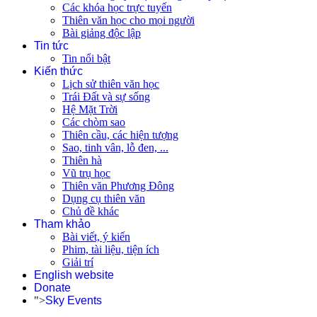
Các khóa học trực tuyến
Thiên văn học cho mọi người
Bài giảng độc lập
Tin tức
Tin nổi bật
Kiến thức
Lịch sử thiên văn học
Trái Đất và sự sống
Hệ Mặt Trời
Các chòm sao
Thiên cầu, các hiện tượng
Sao, tinh vân, lỗ đen, ...
Thiên hà
Vũ trụ học
Thiên văn Phương Đông
Dụng cụ thiên văn
Chủ đề khác
Tham khảo
Bài viết, ý kiến
Phim, tài liệu, tiện ích
Giải trí
English website
Donate
">
Sky Events