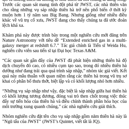
Trước các quan sát mang tính đột phá từ JWST, các nhà thiên văn
cho rằng những vụ sáp nhập thiên hà trở nên phổ biến ở thời kỳ
muộn hơn 1 tỷ năm sau Big Bang. Nhưng giống như nhiều điều
khác về vũ trụ cổ xưa, JWST đang cho thấy chúng ta đã ước đoán
lệch khá xa.
Khám phá này được trình bày trong một nghiên cứu mới đăng trên
Nature Astronomy với tiêu đề “Extended enriched gas in a multi-
galaxy merger at redshift 6.7.” Tác giả chính là Tiến sĩ Weida Hu,
nghiên cứu viên sau tiến sĩ tại Đại học Texas A&M.
“Các quan sát gần đây của JWST đã phát hiện những thiên hà độ
dịch chuyển đỏ cao, có nhiều cụm tạo sao, trong đó nhiều thiên hà
dường như đang trải qua quá trình sáp nhập,” nhóm tác giả viết. Kết
quả này mâu thuẫn với quan niệm rằng các thiên hà trong vũ trụ sơ
khai có phân bố thưa thớt, biệt lập và có khối lượng nhỏ hơn nhiều.
“Những vụ sáp nhập như vậy, đặc biệt là sáp nhập giữa hai thiên hà
có khối lượng tương đương, đóng vai trò then chốt trong việc thúc
đẩy sự tiến hóa của thiên hà và điều chỉnh thành phần hóa học của
môi trường xung quanh chúng,” các nhà nghiên cứu giải thích.
Nhóm nghiên cứu đặt tên cho vụ sáp nhập gồm năm thiên hà này là
"Ngũ tấu của JWST" (JWST’s Quintet, viết tắt là JQ).