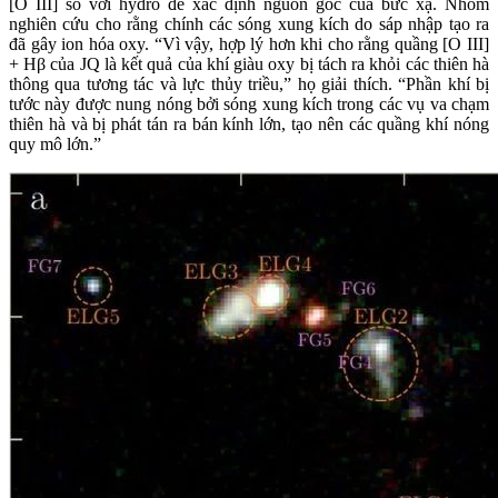
[O III] so với hydro để xác định nguồn gốc của bức xạ. Nhóm
nghiên cứu cho rằng chính các sóng xung kích do sáp nhập tạo ra
đã gây ion hóa oxy. “Vì vậy, hợp lý hơn khi cho rằng quầng [O III]
+ Hβ của JQ là kết quả của khí giàu oxy bị tách ra khỏi các thiên hà
thông qua tương tác và lực thủy triều,” họ giải thích. “Phần khí bị
tước này được nung nóng bởi sóng xung kích trong các vụ va chạm
thiên hà và bị phát tán ra bán kính lớn, tạo nên các quầng khí nóng
quy mô lớn.”