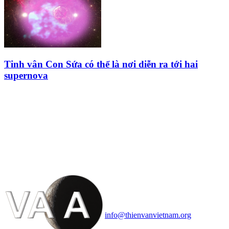
Tinh vân Con Sứa có thể là nơi diễn ra tới hai
supernova
HỘI THIÊN
VĂN VÀ VŨ TRỤ
HỌC VIỆT NAM
Vietnam Astronomy and
Cosmology Association (VACA)
Văn phòng: 90b Khương Đình,
quận Thanh Xuân, Hà Nội
Điện thoại: 091.530.1116; Email:
info@thienvanvietnam.org