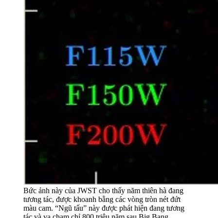
Bức ảnh này của JWST cho thấy năm thiên hà đang
tương tác, được khoanh bằng các vòng tròn nét đứt
màu cam. “Ngũ tấu” này được phát hiện đang tương
tác và va chạm chỉ 800 triệu năm sau Big Bang.