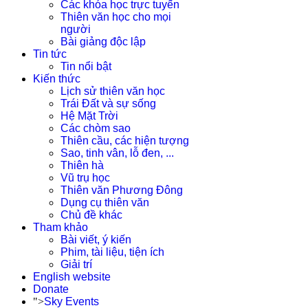
Các khóa học trực tuyến
Thiên văn học cho mọi
người
Bài giảng độc lập
Tin tức
Tin nổi bật
Kiến thức
Lịch sử thiên văn học
Trái Đất và sự sống
Hệ Mặt Trời
Các chòm sao
Thiên cầu, các hiện tượng
Sao, tinh vân, lỗ đen, ...
Thiên hà
Vũ trụ học
Thiên văn Phương Đông
Dụng cụ thiên văn
Chủ đề khác
Tham khảo
Bài viết, ý kiến
Phim, tài liệu, tiện ích
Giải trí
English website
Donate
">
Sky Events