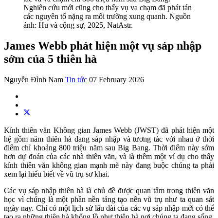
Nghiên cứu mới cũng cho thấy vụ va chạm đã phát tán
các nguyên tố nặng ra môi trường xung quanh. Nguồn
ảnh: Hu và cộng sự, 2025, NatAstr.
James Webb phát hiện một vụ sáp nhập
sớm của 5 thiên hà
Nguyễn Đình Nam
Tin tức
07 February 2026
Kính thiên văn Không gian James Webb (JWST) đã phát hiện một
hệ gồm năm thiên hà đang sáp nhập và tương tác với nhau ở thời
điểm chỉ khoảng 800 triệu năm sau Big Bang. Thời điểm này sớm
hơn dự đoán của các nhà thiên văn, và là thêm một ví dụ cho thấy
kính thiên văn không gian mạnh mẽ này đang buộc chúng ta phải
xem lại hiểu biết về vũ trụ sơ khai.
Các vụ sáp nhập thiên hà là chủ đề được quan tâm trong thiên văn
học vì chúng là một phần nền tảng tạo nên vũ trụ như ta quan sát
ngày nay. Chỉ có một lịch sử lâu dài của các vụ sáp nhập mới có thể
tạo ra những thiên hà khổng lồ như thiên hà nơi chúng ta đang sống.