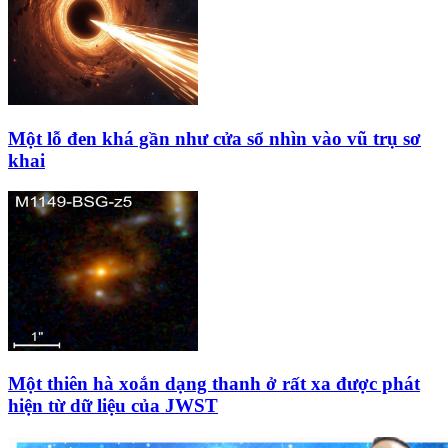
Một lỗ đen khá gần như cửa sổ nhìn vào vũ trụ sơ
khai
Một thiên hà xoắn dạng thanh ở rất xa được phát
hiện từ dữ liệu của JWST