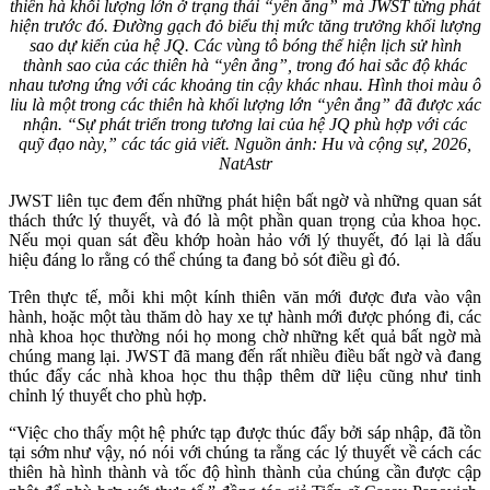
thiên hà khối lượng lớn ở trạng thái “yên ắng” mà JWST từng phát
hiện trước đó. Đường gạch đỏ biểu thị mức tăng trưởng khối lượng
sao dự kiến của hệ JQ. Các vùng tô bóng thể hiện lịch sử hình
thành sao của các thiên hà “yên ắng”, trong đó hai sắc độ khác
nhau tương ứng với các khoảng tin cậy khác nhau. Hình thoi màu ô
liu là một trong các thiên hà khối lượng lớn “yên ắng” đã được xác
nhận. “Sự phát triển trong tương lai của hệ JQ phù hợp với các
quỹ đạo này,” các tác giả viết. Nguồn ảnh: Hu và cộng sự, 2026,
NatAstr
JWST liên tục đem đến những phát hiện bất ngờ và những quan sát
thách thức lý thuyết, và đó là một phần quan trọng của khoa học.
Nếu mọi quan sát đều khớp hoàn hảo với lý thuyết, đó lại là dấu
hiệu đáng lo rằng có thể chúng ta đang bỏ sót điều gì đó.
Trên thực tế, mỗi khi một kính thiên văn mới được đưa vào vận
hành, hoặc một tàu thăm dò hay xe tự hành mới được phóng đi, các
nhà khoa học thường nói họ mong chờ những kết quả bất ngờ mà
chúng mang lại. JWST đã mang đến rất nhiều điều bất ngờ và đang
thúc đẩy các nhà khoa học thu thập thêm dữ liệu cũng như tinh
chỉnh lý thuyết cho phù hợp.
“Việc cho thấy một hệ phức tạp được thúc đẩy bởi sáp nhập, đã tồn
tại sớm như vậy, nó nói với chúng ta rằng các lý thuyết về cách các
thiên hà hình thành và tốc độ hình thành của chúng cần được cập