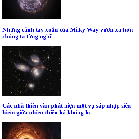
Những cánh tay xoắn của Milky Way vươn xa hơn
chúng ta từng nghĩ
Các nhà thiên văn phát hiện một vụ sáp nhập siêu
hiếm giữa nhiều thiên hà khổng lồ