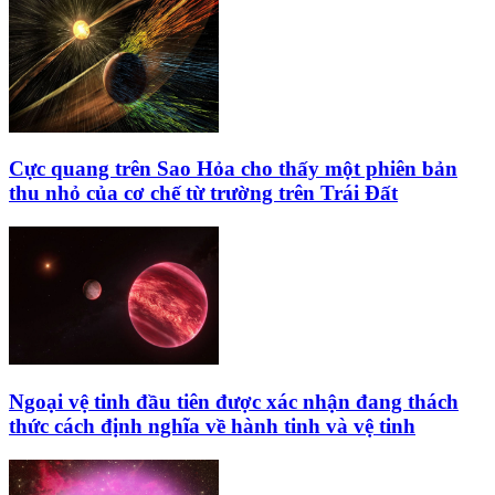
Cực quang trên Sao Hỏa cho thấy một phiên bản
thu nhỏ của cơ chế từ trường trên Trái Đất
Ngoại vệ tinh đầu tiên được xác nhận đang thách
thức cách định nghĩa về hành tinh và vệ tinh