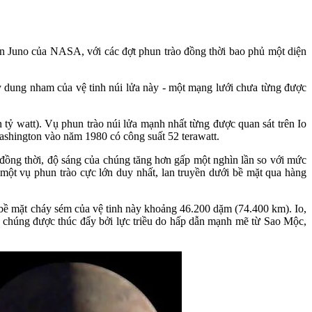
an Juno của NASA, với các đợt phun trào đồng thời bao phủ một diện
y dung nham của vệ tinh núi lửa này - một mạng lưới chưa từng được
tỷ watt). Vụ phun trào núi lửa mạnh nhất từng được quan sát trên Io
Washington vào năm 1980 có công suất 52 terawatt.
 đồng thời, độ sáng của chúng tăng hơn gấp một nghìn lần so với mức
một vụ phun trào cực lớn duy nhất, lan truyền dưới bề mặt qua hàng
h bề mặt cháy sém của vệ tinh này khoảng 46.200 dặm (74.400 km). Io,
a chúng được thúc đẩy bởi lực triều do hấp dẫn mạnh mẽ từ Sao Mộc,