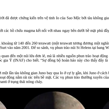
Trời đã được chứng kiến trên vệ tinh Io của Sao Mộc bởi tàu không gi
lưới các hồ chứa magma kết nối với nhau ngay bên dưới bề mặt phủ đầ
 khoảng từ 140 đến 260 terawatt (một terawatt tương đương một nghìn 
là Surt vào năm 2001. Để so sánh, vụ phun trào núi St Helens tại bang 
ên quan đến một núi lửa đơn lẻ, mà là nhiều nguồn phun trào hoạt động
c gia Ý (INAF) cho biết. “Sự đồng bộ hoàn hảo này cho thấy đây là 
i một lần tàu không gian Juno bay qua Io ở cự ly gần, khi Juno ở các
oạt động nằm rải rác trên bề mặt. Các vụ phun trào thường xuyên củ
manti ở trạng thái nóng chảy.