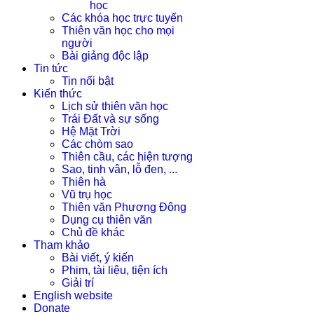
học
Các khóa học trực tuyến
Thiên văn học cho mọi
người
Bài giảng độc lập
Tin tức
Tin nổi bật
Kiến thức
Lịch sử thiên văn học
Trái Đất và sự sống
Hệ Mặt Trời
Các chòm sao
Thiên cầu, các hiện tượng
Sao, tinh vân, lỗ đen, ...
Thiên hà
Vũ trụ học
Thiên văn Phương Đông
Dụng cụ thiên văn
Chủ đề khác
Tham khảo
Bài viết, ý kiến
Phim, tài liệu, tiện ích
Giải trí
English website
Donate