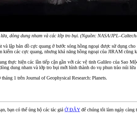
 lửa, dòng dung nham và các lớp tro bụi. (Nguồn: NASA/JPL–Caltech
sát và lập bản đồ cực quang ở bước sóng hồng ngoại được sử dụng cho 
tìm kiếm các cực quang, nhưng khả năng hồng ngoại của JIRAM cũng khi
g thực hiện các lần tiếp cận gần với các vệ tinh Galileo của Sao Mộ
ác dòng dung nham và lớp tro bụi mới hình thành do vụ phun trào núi lử
tháng 1 trên Journal of Geophysical Research: Planets.
ạn, bạn có thể ủng hộ các tác giả
Ở ĐÂY
để chúng tôi làm ngày càng t