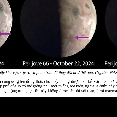
thấy khu vực xảy ra vụ phun trào đã thay đổi như thế nào. (Nguồn: N
ửa cùng sáng lên đồng thời, cho thấy chúng được liên kết với nhau b
 phủ của Io có thể giống như một miếng bọt biển, nghĩa là chứa đầy cá
 hoạt động trong sự kiện này không được kết nối với mạng lưới magma 