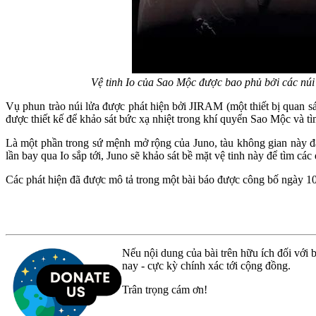
Vệ tinh Io của Sao Mộc được bao phủ bởi các núi
Vụ phun trào núi lửa được phát hiện bởi JIRAM (một thiết bị quan 
được thiết kế để khảo sát bức xạ nhiệt trong khí quyển Sao Mộc và 
Là một phần trong sứ mệnh mở rộng của Juno, tàu không gian này đan
lần bay qua Io sắp tới, Juno sẽ khảo sát bề mặt vệ tinh này để tìm c
Các phát hiện đã được mô tả trong một bài báo được công bố ngày 10 
Nếu nội dung của bài trên hữu ích đối với b
nay - cực kỳ chính xác tới cộng đồng.
Trân trọng cám ơn!