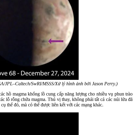
ASA/JPL–Caltech/SwRI/MSSS/Xử lý hình ảnh bởi Jason Perry.)
ởi các hồ magma khổng lồ cung cấp năng lượng cho nhiều vụ phun trào
c lỗ rỗng chứa magma. Thú vị thay, không phải tất cả các núi lửa đã
cụ thể đó, mà có thể được liên kết với các mạng khác.