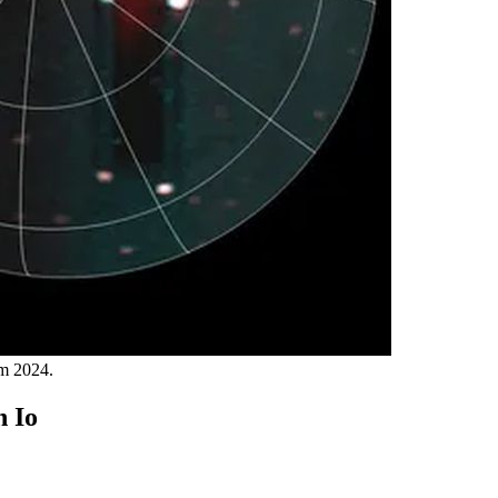
ăm 2024.
h Io