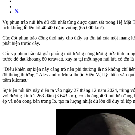
Vụ phun trào núi lửa dữ dội nhất từng được quan sát trong Hệ Mặt 
tích khổng lồ lên tới 40.400 dặm vuông (65.000 km²).
Các đợt phun trào đồng thời này cho thấy sự tồn tại của một mạng 
phát hiện trước đây.
Các vụ phun trào đã giải phóng một lượng năng lượng ước tính trong
trước đó đạt khoảng 80 terawatt, xảy ra tại một ngọn núi lửa có tên 
“Điều khiến sự kiện này càng trở nên phi thường là nó không chỉ li
độ thông thường,” Alessandro Mura thuộc Viện Vật lý thiên văn quố
trăm kilomet.”
Sự kiện núi lửa này diễn ra vào ngày 27 tháng 12 năm 2024, trùng vớ
với đường kính 2.263 dặm (3.643 km), có khoảng 400 núi lửa đang h
ép và uốn cong bên trong Io, tạo ra lượng nhiệt đủ lớn để duy trì lớp 