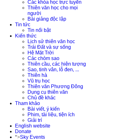
Các khóa học trực tuyến
Thiên văn học cho mọi
người
Bài giảng độc lập
Tin tức
Tin nổi bật
Kiến thức
Lịch sử thiên văn học
Trái Đất và sự sống
Hệ Mặt Trời
Các chòm sao
Thiên cầu, các hiện tượng
Sao, tinh vân, lỗ đen, ...
Thiên hà
Vũ trụ học
Thiên văn Phương Đông
Dụng cụ thiên văn
Chủ đề khác
Tham khảo
Bài viết, ý kiến
Phim, tài liệu, tiện ích
Giải trí
English website
Donate
">
Sky Events