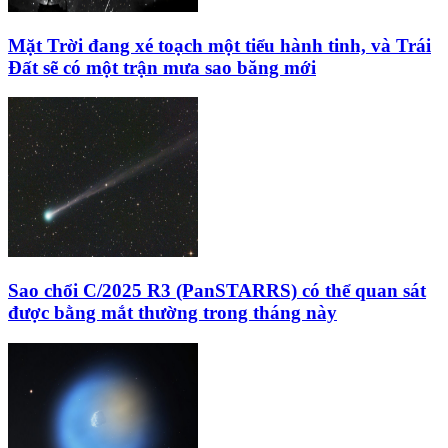
Mặt Trời đang xé toạch một tiểu hành tinh, và Trái
Đất sẽ có một trận mưa sao băng mới
Sao chổi C/2025 R3 (PanSTARRS) có thể quan sát
được bằng mắt thường trong tháng này