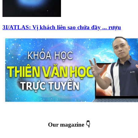
3I/ATLAS: Vị khách liên sao chứa đầy ... rượu
Our magazine 👇