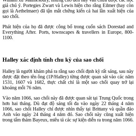
giả chú ý. Portegies Zwart và Lewis hiện cho rằng Eilmer (hay còn
gọi là Aethelmaer) đã tận mắt chứng kiến cả hai lần xuất hiện của
sao chổi.
Phát hiện của họ đã được công bố trong cuốn sách Dorestad and
Everything After. Ports, townscapes & travellers in Europe, 800-
1100.
Halley xác định tính chu kỳ của sao chổi
Halley là người khám phá ra rằng sao chổi định kỳ rất sáng, sau này
được đặt theo tên ông (1P/Halley) từng được quan sát vào các năm
1531, 1607 và 1682, thực chất chỉ là một sao chổi quay trở lại
khoảng mỗi 76 năm.
Vào năm 1066, sao chổi này đã được quan sát tại Trung Quốc trong
hơn hai tháng. Dù đạt độ sáng tối đa vào ngày 22 tháng 4 năm
1066, sao chổi Halley chỉ được nhìn thấy tại Brittany và quần đảo
Anh vào ngày 24 tháng 4 năm đó. Sao chổi này cũng xuất hiện
trong tấm thảm Bayeux, miêu tả các sự kiện diễn ra trong năm 1066.