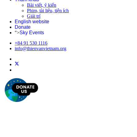
Bài viết, ý kiến
Phim, tài liệu, tiện ích
Giải trí
English website
Donate
">
Sky Events
+84 91 530 1116
info@thienvanvietnam.org