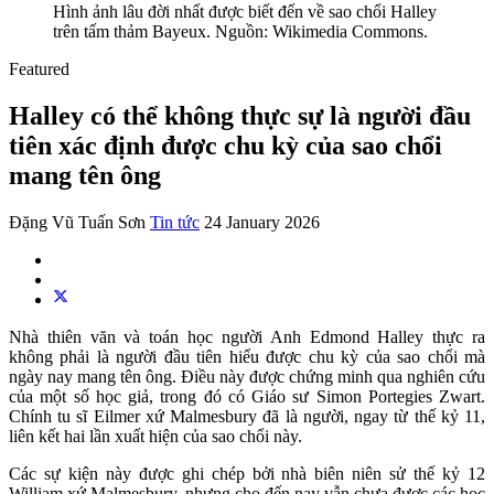
Hình ảnh lâu đời nhất được biết đến về sao chổi Halley
trên tấm thảm Bayeux. Nguồn: Wikimedia Commons.
Featured
Halley có thể không thực sự là người đầu
tiên xác định được chu kỳ của sao chổi
mang tên ông
Đặng Vũ Tuấn Sơn
Tin tức
24 January 2026
Nhà thiên văn và toán học người Anh Edmond Halley thực ra
không phải là người đầu tiên hiểu được chu kỳ của sao chổi mà
ngày nay mang tên ông. Điều này được chứng minh qua nghiên cứu
của một số học giả, trong đó có Giáo sư Simon Portegies Zwart.
Chính tu sĩ Eilmer xứ Malmesbury đã là người, ngay từ thế kỷ 11,
liên kết hai lần xuất hiện của sao chổi này.
Các sự kiện này được ghi chép bởi nhà biên niên sử thế kỷ 12
William xứ Malmesbury, nhưng cho đến nay vẫn chưa được các học