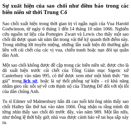
Sự xuất hiện của sao chổi như điềm báo trong các
biên niên sử thời Trung Cổ
Sao chổi xuất hiện trong thời gian trị vì ngắn ngủi của Vua Harold
Godwinson, từ ngày 6 tháng 1 đến 14 tháng 10 năm 1066. Nghiên
cứu nguồn tư liệu của Portegies Zwart và Lewis cho thấy một sao
chổi đã được quan sát năm lần trong vài thế kỷ quanh thời điểm này.
Trong những lời truyền miệng, những lần xuất hiện đó thường gắn
liền với cái chết của các vị vua, chiến tranh hoặc nạn đói tại quần
đảo Anh.
Một sao chổi không được đề cập trong các biên niên sử, được cho là
đã xuất hiện trước cái chết của Tổng Giám mục Sigeric xứ
Canterbury vào năm 995, có thể được xem như một hình thức “tin
giả” trong
lịch sử
, hoặc là sự thổi phồng sự kiện - có khả năng
nhằm gieo rắc nỗi sợ về cơn thịnh nộ của Thượng Đế đối với tội lỗi
của dân chúng Anh.
Tu sĩ Eilmer xứ Malmesbury hẳn đã cao tuổi khi ông nhìn thấy sao
chổi Halley lần thứ hai vào năm 1066. Ông nhận ra rằng mình đã
từng nhìn thấy sao chổi đó trước đây, vào năm 989. Một lần nữa,
như thông lệ thời bấy giờ, nhà vua được cảnh báo về tai họa sắp xảy
ra.