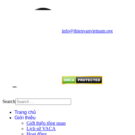
Vietnam Astronomy and
Cosmology Association (VACA)
Văn phòng: 90b Khương Đình,
quận Thanh Xuân, Hà Nội
Điện thoại: 091.530.1116; Email:
info@thienvanvietnam.org
Mọi bài viết tại đây thuộc bản
quyền của VACA, vui lòng ghi rõ
tên tác giả và nguồn trích
dẫn
Thienvanvietnam.org
khi quý
vị tái sử dụng bất cứ nội dung nào
từ website này.
Search
Trang chủ
Giới thiệu
Giới thiệu tổng quan
Lịch sử VACA
Hoạt động