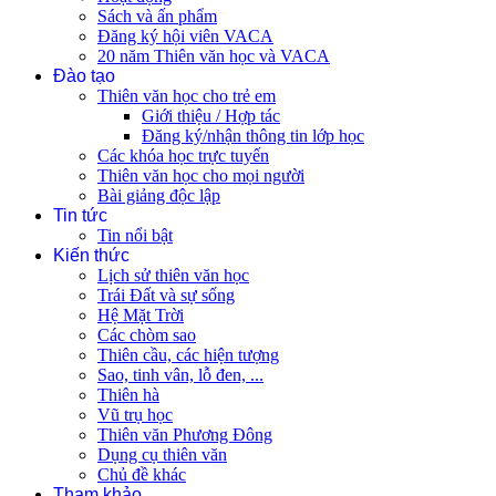
Sách và ấn phẩm
Đăng ký hội viên VACA
20 năm Thiên văn học và VACA
Đào tạo
Thiên văn học cho trẻ em
Giới thiệu / Hợp tác
Đăng ký/nhận thông tin lớp học
Các khóa học trực tuyến
Thiên văn học cho mọi người
Bài giảng độc lập
Tin tức
Tin nổi bật
Kiến thức
Lịch sử thiên văn học
Trái Đất và sự sống
Hệ Mặt Trời
Các chòm sao
Thiên cầu, các hiện tượng
Sao, tinh vân, lỗ đen, ...
Thiên hà
Vũ trụ học
Thiên văn Phương Đông
Dụng cụ thiên văn
Chủ đề khác
Tham khảo