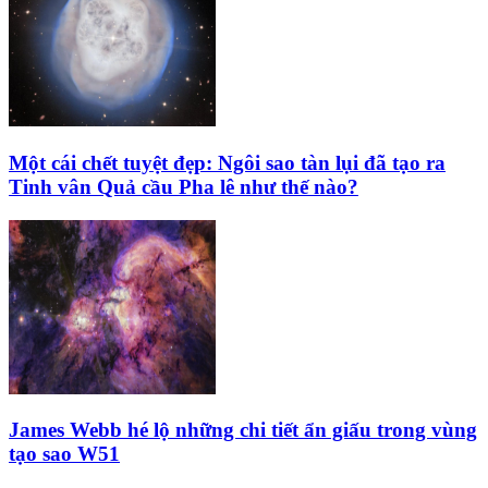
Một cái chết tuyệt đẹp: Ngôi sao tàn lụi đã tạo ra
Tinh vân Quả cầu Pha lê như thế nào?
James Webb hé lộ những chi tiết ẩn giấu trong vùng
tạo sao W51