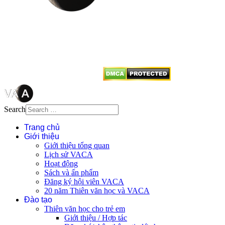
Mọi bài viết tại đây thuộc bản
quyền của VACA, vui lòng ghi rõ
tên tác giả và nguồn trích
dẫn
Thienvanvietnam.org
khi quý
vị tái sử dụng bất cứ nội dung nào
từ website này.
Search
Trang chủ
Giới thiệu
Giới thiệu tổng quan
Lịch sử VACA
Hoạt động
Sách và ấn phẩm
Đăng ký hội viên VACA
20 năm Thiên văn học và VACA
Đào tạo
Thiên văn học cho trẻ em
Giới thiệu / Hợp tác