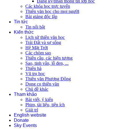
Đăng ký/nhận thông tin lớp học
Các khóa học trực tuyến
Thiên văn học cho mọi người
Bài giảng độc lập
Tin tức
Tin nổi bật
Kiến thức
Lịch sử thiên văn học
Trái Đất và sự sống
Hệ Mặt Trời
Các chòm sao
Thiên cầu, các hiện tượng
Sao, tinh vân, lỗ đen, ...
Thiên hà
Vũ trụ học
Thiên văn Phương Đông
Dụng cụ thiên văn
Chủ đề khác
Tham khảo
Bài viết, ý kiến
Phim, tài liệu, tiện ích
Giải trí
English website
Donate
Sky Events