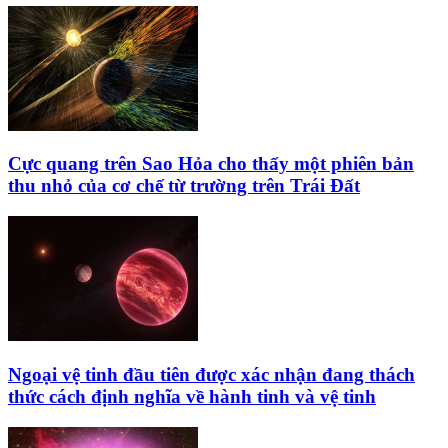
Cực quang trên Sao Hỏa cho thấy một phiên bản
thu nhỏ của cơ chế từ trường trên Trái Đất
Ngoại vệ tinh đầu tiên được xác nhận đang thách
thức cách định nghĩa về hành tinh và vệ tinh