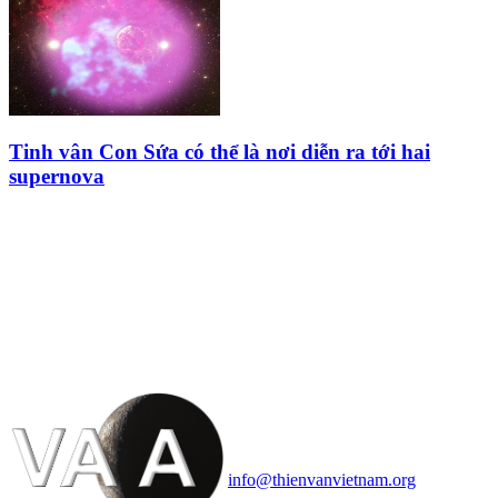
Tinh vân Con Sứa có thể là nơi diễn ra tới hai
supernova
HỘI THIÊN
VĂN VÀ VŨ TRỤ
HỌC VIỆT NAM
Vietnam Astronomy and
Cosmology Association (VACA)
Văn phòng: 90b Khương Đình,
quận Thanh Xuân, Hà Nội
Điện thoại: 091.530.1116; Email:
info@thienvanvietnam.org