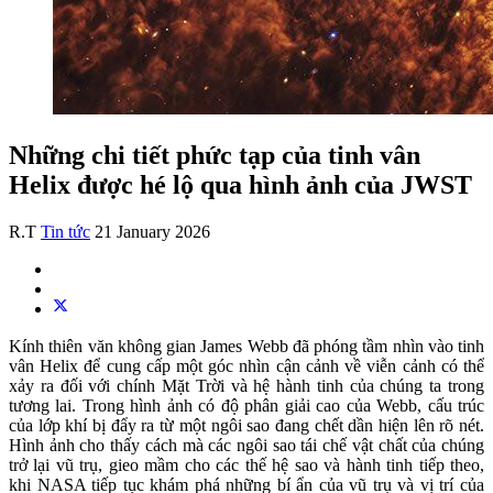
Những chi tiết phức tạp của tinh vân
Helix được hé lộ qua hình ảnh của JWST
R.T
Tin tức
21 January 2026
Kính thiên văn không gian James Webb đã phóng tầm nhìn vào tinh
vân Helix để cung cấp một góc nhìn cận cảnh về viễn cảnh có thể
xảy ra đối với chính Mặt Trời và hệ hành tinh của chúng ta trong
tương lai. Trong hình ảnh có độ phân giải cao của Webb, cấu trúc
của lớp khí bị đẩy ra từ một ngôi sao đang chết dần hiện lên rõ nét.
Hình ảnh cho thấy cách mà các ngôi sao tái chế vật chất của chúng
trở lại vũ trụ, gieo mầm cho các thế hệ sao và hành tinh tiếp theo,
khi NASA tiếp tục khám phá những bí ẩn của vũ trụ và vị trí của