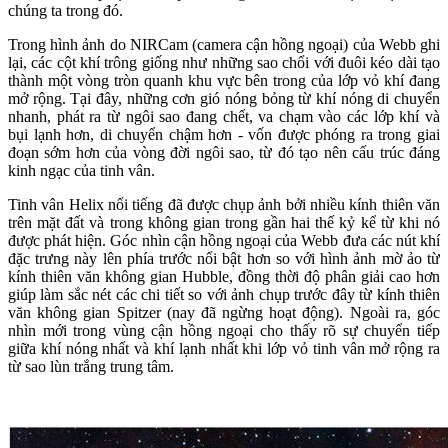
chúng ta trong đó.
Trong hình ảnh do NIRCam (camera cận hồng ngoại) của Webb ghi
lại, các cột khí trông giống như những sao chổi với đuôi kéo dài tạo
thành một vòng tròn quanh khu vực bên trong của lớp vỏ khí đang
mở rộng. Tại đây, những cơn gió nóng bỏng từ khí nóng di chuyển
nhanh, phát ra từ ngôi sao đang chết, va chạm vào các lớp khí và
bụi lạnh hơn, di chuyển chậm hơn - vốn được phóng ra trong giai
đoạn sớm hơn của vòng đời ngôi sao, từ đó tạo nên cấu trúc đáng
kinh ngạc của tinh vân.
Tinh vân Helix nổi tiếng đã được chụp ảnh bởi nhiều kính thiên văn
trên mặt đất và trong không gian trong gần hai thế kỷ kể từ khi nó
được phát hiện. Góc nhìn cận hồng ngoại của Webb đưa các nút khí
đặc trưng này lên phía trước nổi bật hơn so với hình ảnh mờ ảo từ
kính thiên văn không gian Hubble, đồng thời độ phân giải cao hơn
giúp làm sắc nét các chi tiết so với ảnh chụp trước đây từ kính thiên
văn không gian Spitzer (nay đã ngừng hoạt động). Ngoài ra, góc
nhìn mới trong vùng cận hồng ngoại cho thấy rõ sự chuyển tiếp
giữa khí nóng nhất và khí lạnh nhất khi lớp vỏ tinh vân mở rộng ra
từ sao lùn trắng trung tâm.