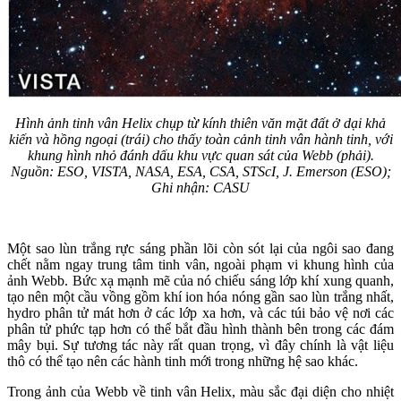
Hình ảnh tinh vân Helix chụp từ kính thiên văn mặt đất ở dại khả
kiến và hồng ngoại (trái) cho thấy toàn cảnh tinh vân hành tinh, với
khung hình nhỏ đánh dấu khu vực quan sát của Webb (phải).
Nguồn: ESO, VISTA, NASA, ESA, CSA, STScI, J. Emerson (ESO);
Ghi nhận: CASU
Một sao lùn trắng rực sáng phần lõi còn sót lại của ngôi sao đang
chết nằm ngay trung tâm tinh vân, ngoài phạm vi khung hình của
ảnh Webb. Bức xạ mạnh mẽ của nó chiếu sáng lớp khí xung quanh,
tạo nên một cầu vồng gồm khí ion hóa nóng gần sao lùn trắng nhất,
hydro phân tử mát hơn ở các lớp xa hơn, và các túi bảo vệ nơi các
phân tử phức tạp hơn có thể bắt đầu hình thành bên trong các đám
mây bụi. Sự tương tác này rất quan trọng, vì đây chính là vật liệu
thô có thể tạo nên các hành tinh mới trong những hệ sao khác.
Trong ảnh của Webb về tinh vân Helix, màu sắc đại diện cho nhiệt