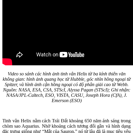
Video so sánh các hình ảnh tinh vân Helix từ ba kính thiên văn
không gian: hình ảnh quang học từ Hubble, góc nhìn hồng ngoại từ
Spitzer, và hình ảnh cận hồng ngoại có độ phân giải cao từ Webb.
Nguồn: NASA, ESA, CSA, STScI, Alyssa Pagan (STScI); Ghi nhận:
NASA/JPL-Caltech, ESO, VISTA, CASU, Joseph Hora (CfA), J.
Emerson (ESO)
Tinh vân Helix nằm cách Trái Đất khoảng 650 năm ánh sáng trong
chòm sao Aquarius. Nhờ khoảng cách tương đối gần và hình dạng
đặc trưng giống như “Mắt của Sauron,” nó từ lâu đã là mục tiêu yêu