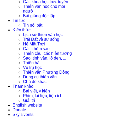
Các khóa học trực tuyến
Thiên văn học cho mọi
người
Bài giảng độc lập
Tin tức
Tin nổi bật
Kiến thức
Lịch sử thiên văn học
Trái Đất và sự sống
Hệ Mặt Trời
Các chòm sao
Thiên cầu, các hiện tượng
Sao, tinh vân, lỗ đen, ...
Thiên hà
Vũ trụ học
Thiên văn Phương Đông
Dụng cụ thiên văn
Chủ đề khác
Tham khảo
Bài viết, ý kiến
Phim, tài liệu, tiện ích
Giải trí
English website
Donate
Sky Events