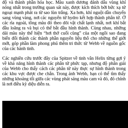
độ và thành phần hóa học. Màu xanh dương đánh dấu vùng khí
nóng nhất trong trường quan sát này, được kích thích bởi bức xạ tử
ngoại mạnh phát ra từ sao lùn trắng. Xa hơn, khí nguội dần chuyển
sang vùng vàng, nơi các nguyên tử hydro kết hợp thành phân tử. Ở
các rìa ngoài, tông màu đỏ theo dõi vật chất lạnh nhất, nơi khí bắt
đầu loãng ra và bụi có thể bắt đầu hình thành. Cùng nhau, những
dải màu này thể hiện “hơi thở cuối cùng” của một ngôi sao đang
biến đổi thành các thành phần nguyên liệu thô cho những thế giới
mới, góp phần làm phong phú thêm tri thức từ Webb về nguồn gốc
của các hành tinh.
Các nghiên cứu trước đây của Spitzer về tinh vân Helix từng gợi ý
về khả năng hình thành các phân tử phức tạp, nhưng độ phân giải
của Webb cho thấy cách các phân tử này thực sự hình thành trong
các khu vực được che chắn. Trong ảnh Webb, bạn có thể tìm thấy
những khoảng tối giữa các vùng phát sáng màu cam và đỏ, đó chính
là nơi điều kỳ diệu diễn ra.