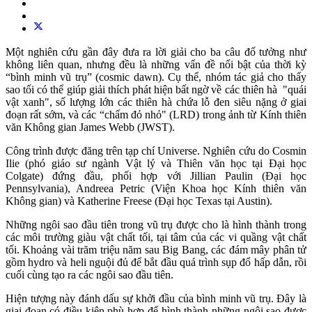
Một nghiên cứu gần đây đưa ra lời giải cho ba câu đố tưởng như
không liên quan, nhưng đều là những vấn đề nổi bật của thời kỳ
“bình minh vũ trụ” (cosmic dawn). Cụ thể, nhóm tác giả cho thấy
sao tối có thể giúp giải thích phát hiện bất ngờ về các thiên hà "quái
vật xanh", số lượng lớn các thiên hà chứa lỗ đen siêu nặng ở giai
đoạn rất sớm, và các “chấm đỏ nhỏ" (LRD) trong ảnh từ Kính thiên
văn Không gian James Webb (JWST).
Công trình được đăng trên tạp chí Universe. Nghiên cứu do Cosmin
Ilie (phó giáo sư ngành Vật lý và Thiên văn học tại Đại học
Colgate) đứng đầu, phối hợp với Jillian Paulin (Đại học
Pennsylvania), Andreea Petric (Viện Khoa học Kính thiên văn
Không gian) và Katherine Freese (Đại học Texas tại Austin).
Những ngôi sao đầu tiên trong vũ trụ được cho là hình thành trong
các môi trường giàu vật chất tối, tại tâm của các vi quầng vật chất
tối. Khoảng vài trăm triệu năm sau Big Bang, các đám mây phân tử
gồm hydro và heli nguội đủ để bắt đầu quá trình sụp đổ hấp dẫn, rồi
cuối cùng tạo ra các ngôi sao đầu tiên.
Hiện tượng này đánh dấu sự khởi đầu của bình minh vũ trụ. Đây là
giai đoạn có điều kiện phù hợp để hình thành những ngôi sao được