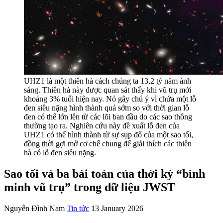
UHZ1 là một thiên hà cách chúng ta 13,2 tỷ năm ánh
sáng. Thiên hà này được quan sát thấy khi vũ trụ mới
khoảng 3% tuổi hiện nay. Nó gây chú ý vì chứa một lỗ
đen siêu nặng hình thành quá sớm so với thời gian lỗ
đen có thể lớn lên từ các lõi ban đầu do các sao thông
thường tạo ra. Nghiên cứu này đề xuất lỗ đen của
UHZ1 có thể hình thành từ sự sụp đổ của một sao tối,
đồng thời gợi mở cơ chế chung để giải thích các thiên
hà có lỗ đen siêu nặng.
Sao tối và ba bài toán của thời kỳ “bình
minh vũ trụ” trong dữ liệu JWST
Nguyễn Đình Nam
Tin tức
13 January 2026