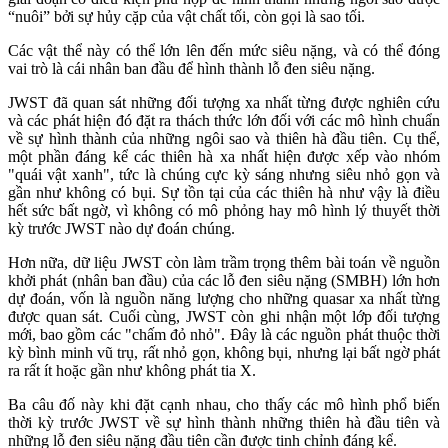
“nuôi” bởi sự hủy cặp của vật chất tối, còn gọi là sao tối.
Các vật thể này có thể lớn lên đến mức siêu nặng, và có thể đóng
vai trò là cái nhân ban đầu để hình thành lỗ đen siêu nặng.
JWST đã quan sát những đối tượng xa nhất từng được nghiên cứu
và các phát hiện đó đặt ra thách thức lớn đối với các mô hình chuẩn
về sự hình thành của những ngôi sao và thiên hà đầu tiên. Cụ thể,
một phần đáng kể các thiên hà xa nhất hiện được xếp vào nhóm
"quái vật xanh", tức là chúng cực kỳ sáng nhưng siêu nhỏ gọn và
gần như không có bụi. Sự tồn tại của các thiên hà như vậy là điều
hết sức bất ngờ, vì không có mô phỏng hay mô hình lý thuyết thời
kỳ trước JWST nào dự đoán chúng.
Hơn nữa, dữ liệu JWST còn làm trầm trọng thêm bài toán về nguồn
khởi phát (nhân ban đầu) của các lỗ đen siêu nặng (SMBH) lớn hơn
dự đoán, vốn là nguồn năng lượng cho những quasar xa nhất từng
được quan sát. Cuối cùng, JWST còn ghi nhận một lớp đối tượng
mới, bao gồm các "chấm đỏ nhỏ". Đây là các nguồn phát thuộc thời
kỳ bình minh vũ trụ, rất nhỏ gọn, không bụi, nhưng lại bất ngờ phát
ra rất ít hoặc gần như không phát tia X.
Ba câu đố này khi đặt cạnh nhau, cho thấy các mô hình phổ biến
thời kỳ trước JWST về sự hình thành những thiên hà đầu tiên và
những lỗ đen siêu nặng đầu tiên cần được tinh chỉnh đáng kể.