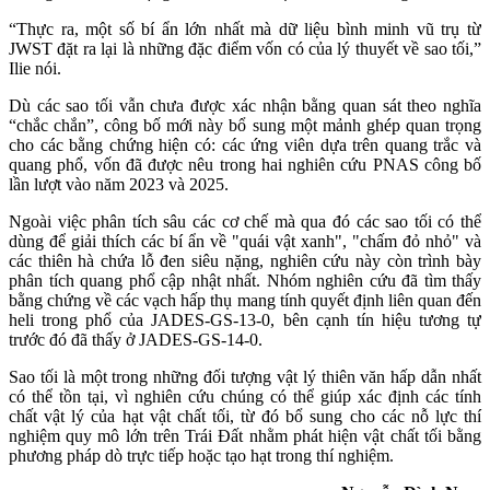
“Thực ra, một số bí ẩn lớn nhất mà dữ liệu bình minh vũ trụ từ
JWST đặt ra lại là những đặc điểm vốn có của lý thuyết về sao tối,”
Ilie nói.
Dù các sao tối vẫn chưa được xác nhận bằng quan sát theo nghĩa
“chắc chắn”, công bố mới này bổ sung một mảnh ghép quan trọng
cho các bằng chứng hiện có: các ứng viên dựa trên quang trắc và
quang phổ, vốn đã được nêu trong hai nghiên cứu PNAS công bố
lần lượt vào năm 2023 và 2025.
Ngoài việc phân tích sâu các cơ chế mà qua đó các sao tối có thể
dùng để giải thích các bí ẩn về "quái vật xanh", "chấm đỏ nhỏ" và
các thiên hà chứa lỗ đen siêu nặng, nghiên cứu này còn trình bày
phân tích quang phổ cập nhật nhất. Nhóm nghiên cứu đã tìm thấy
bằng chứng về các vạch hấp thụ mang tính quyết định liên quan đến
heli trong phổ của JADES-GS-13-0, bên cạnh tín hiệu tương tự
trước đó đã thấy ở JADES-GS-14-0.
Sao tối là một trong những đối tượng vật lý thiên văn hấp dẫn nhất
có thể tồn tại, vì nghiên cứu chúng có thể giúp xác định các tính
chất vật lý của hạt vật chất tối, từ đó bổ sung cho các nỗ lực thí
nghiệm quy mô lớn trên Trái Đất nhằm phát hiện vật chất tối bằng
phương pháp dò trực tiếp hoặc tạo hạt trong thí nghiệm.