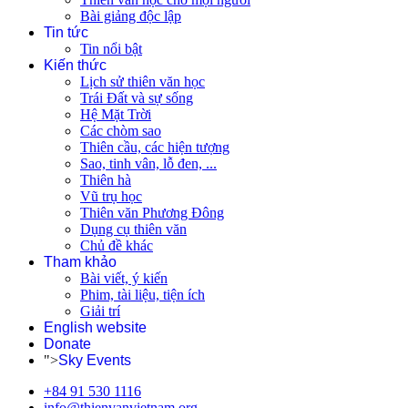
Bài giảng độc lập
Tin tức
Tin nổi bật
Kiến thức
Lịch sử thiên văn học
Trái Đất và sự sống
Hệ Mặt Trời
Các chòm sao
Thiên cầu, các hiện tượng
Sao, tinh vân, lỗ đen, ...
Thiên hà
Vũ trụ học
Thiên văn Phương Đông
Dụng cụ thiên văn
Chủ đề khác
Tham khảo
Bài viết, ý kiến
Phim, tài liệu, tiện ích
Giải trí
English website
Donate
">
Sky Events
+84 91 530 1116
info@thienvanvietnam.org