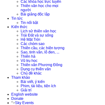
Các khóa học trực tuyến
Thiên văn học cho mọi
người
Bài giảng độc lập
Tin tức
Tin nổi bật
Kiến thức
Lịch sử thiên văn học
Trái Đất và sự sống
Hệ Mặt Trời
Các chòm sao
Thiên cầu, các hiện tượng
Sao, tinh vân, lỗ đen, ...
Thiên hà
Vũ trụ học
Thiên văn Phương Đông
Dụng cụ thiên văn
Chủ đề khác
Tham khảo
Bài viết, ý kiến
Phim, tài liệu, tiện ích
Giải trí
English website
Donate
">
Sky Events