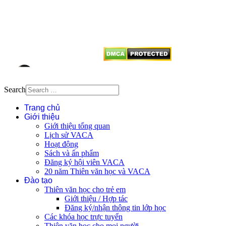
tên tác giả và nguồn trích
dẫn
Thienvanvietnam.org
khi quý
vị tái sử dụng bất cứ nội dung nào
từ website này.
Search
Trang chủ
Giới thiệu
Giới thiệu tổng quan
Lịch sử VACA
Hoạt động
Sách và ấn phẩm
Đăng ký hội viên VACA
20 năm Thiên văn học và VACA
Đào tạo
Thiên văn học cho trẻ em
Giới thiệu / Hợp tác
Đăng ký/nhận thông tin lớp học
Các khóa học trực tuyến
Thiên văn học cho mọi người