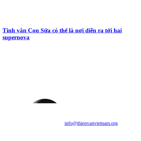
Tinh vân Con Sứa có thể là nơi diễn ra tới hai
supernova
HỘI THIÊN
VĂN VÀ VŨ TRỤ
HỌC VIỆT NAM
Vietnam Astronomy and
Cosmology Association (VACA)
Văn phòng: 90b Khương Đình,
quận Thanh Xuân, Hà Nội
Điện thoại: 091.530.1116; Email:
info@thienvanvietnam.org
Mọi bài viết tại đây thuộc bản
quyền của VACA, vui lòng ghi rõ