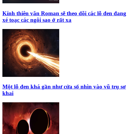
Kính thiên văn Roman sẽ theo dõi các lỗ đen đang
xé toạc các ngôi sao ở rất xa
Một lỗ đen khá gần như cửa sổ nhìn vào vũ trụ sơ
khai