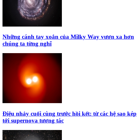
Những cánh tay xoắn của Milky Way vươn xa hơn
chúng ta từng nghĩ
Điệu nhảy cuối cùng trước hồi kết: từ các hệ sao kép
tới supernova tương tác