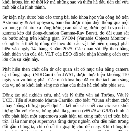
khối lượng lớn từ thời kỳ mà những sao và thiên hà đầu tiên chỉ vừa
mới bắt đầu hình thành.
Sự kiện này, được báo cáo trong bài báo khoa học vừa công bố trên
Astronomy & Astrophysics, ban đầu được nhận diện thông qua một
vụ bùng phát bức xạ năng lượng cao rất sáng, được gọi là vụ nổ tia
gamma kéo dài (long-duration Gamma-Ray Burst), do đài quan sát
đa bước sóng trên không gian SVOM (Variable Objects Monitor -
có nghĩa là thiết bị dùng để theo dõi các vật thể biến quang) phát
hiện vào ngày 14 tháng 3 năm 2025. Các quan sát tiếp theo bằng
kính thiên văn của đài VLT của ESO đã xác nhận khoảng cách cực
lớn của sự kiện này.
Phát hiện then chốt đến từ các quan sát có mục tiêu bằng camera
cận hồng ngoại (NIRCam) của JWST, được thực hiện khoảng 110
ngày sau vụ bùng phát. Các nhà khoa học đã có thể tách ánh sáng
của vụ nổ ra khỏi ánh sáng mờ nhạt của thiên hà chủ nền phía sau.
Đồng tác giả nghiên cứu, nhà vật lý thiên văn tại Trường Vật lý
UCD, Tiến sĩ Antonio Martin-Carrillo, cho biết: “Quan sát then chốt
- hay ‘bằng chứng quyết định’ - kết nối cái chết của các sao khối
lượng lớn với các vụ bùng phát tia gamma (
viết tắt là GRB
) chính là
việc phát hiện một supernova xuất hiện tại cùng một vị trí trên bầu
trời. Hầu như mọi supernova từng được nghiên cứu đều nằm tương
đối gần chúng ta, chỉ có rất ít ngoại lệ cho đến nay. Khi chúng tôi