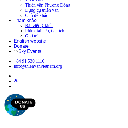
Thiên văn Phương Đông
Dụng cụ thiên văn
Chủ đề khác
Tham khảo
Bài viết, ý kiến
Phim, tài liệu, tiện ích
Giải trí
English website
Donate
">
Sky Events
+84 91 530 1116
info@thienvanvietnam.org