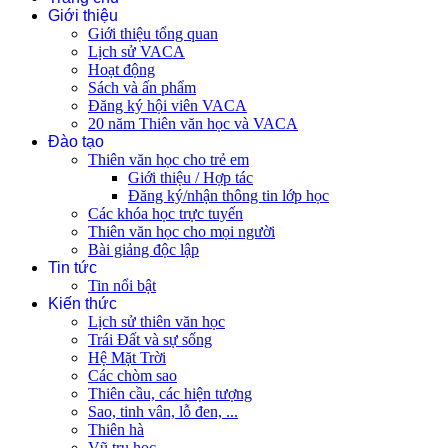
Giới thiệu
Giới thiệu tổng quan
Lịch sử VACA
Hoạt động
Sách và ấn phẩm
Đăng ký hội viên VACA
20 năm Thiên văn học và VACA
Đào tạo
Thiên văn học cho trẻ em
Giới thiệu / Hợp tác
Đăng ký/nhận thông tin lớp học
Các khóa học trực tuyến
Thiên văn học cho mọi người
Bài giảng độc lập
Tin tức
Tin nổi bật
Kiến thức
Lịch sử thiên văn học
Trái Đất và sự sống
Hệ Mặt Trời
Các chòm sao
Thiên cầu, các hiện tượng
Sao, tinh vân, lỗ đen, ...
Thiên hà
Vũ trụ học