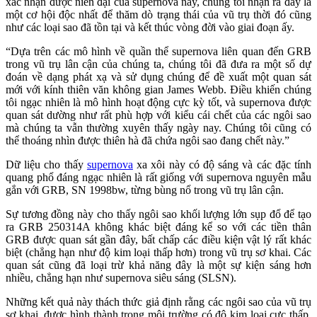
xác nhận được niên đại của supernova này, chúng tôi nhận ra đây là
một cơ hội độc nhất để thăm dò trạng thái của vũ trụ thời đó cũng
như các loại sao đã tồn tại và kết thúc vòng đời vào giai đoạn ấy.
“Dựa trên các mô hình về quần thể supernova liên quan đến GRB
trong vũ trụ lân cận của chúng ta, chúng tôi đã đưa ra một số dự
đoán về dạng phát xạ và sử dụng chúng để đề xuất một quan sát
mới với kính thiên văn không gian James Webb. Điều khiến chúng
tôi ngạc nhiên là mô hình hoạt động cực kỳ tốt, và supernova được
quan sát dường như rất phù hợp với kiểu cái chết của các ngôi sao
mà chúng ta vẫn thường xuyên thấy ngày nay. Chúng tôi cũng có
thể thoáng nhìn được thiên hà đã chứa ngôi sao đang chết này.”
Dữ liệu cho thấy
supernova
xa xôi này có độ sáng và các đặc tính
quang phổ đáng ngạc nhiên là rất giống với supernova nguyên mẫu
gắn với GRB, SN 1998bw, từng bùng nổ trong vũ trụ lân cận.
Sự tương đồng này cho thấy ngôi sao khối lượng lớn sụp đổ để tạo
ra GRB 250314A không khác biệt đáng kể so với các tiền thân
GRB được quan sát gần đây, bất chấp các điều kiện vật lý rất khác
biệt (chẳng hạn như độ kim loại thấp hơn) trong vũ trụ sơ khai. Các
quan sát cũng đã loại trừ khả năng đây là một sự kiện sáng hơn
nhiều, chẳng hạn như supernova siêu sáng (SLSN).
Những kết quả này thách thức giả định rằng các ngôi sao của vũ trụ
sơ khai, được hình thành trong môi trường có độ kim loại cực thấp,