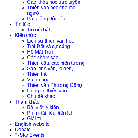
Các khóa học trực tuyến
Thiên văn học cho mọi
người
Bài giảng độc lập
Tin tức
Tin nổi bật
Kiến thức
Lịch sử thiên văn học
Trái Đất và sự sống
Hệ Mặt Trời
Các chòm sao
Thiên cầu, các hiện tượng
Sao, tinh vân, lỗ đen, ...
Thiên hà
Vũ trụ học
Thiên văn Phương Đông
Dụng cụ thiên văn
Chủ đề khác
Tham khảo
Bài viết, ý kiến
Phim, tài liệu, tiện ích
Giải trí
English website
Donate
">
Sky Events