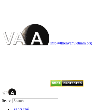
VĂN VÀ VŨ TRỤ
HỌC VIỆT NAM
Vietnam Astronomy and
Cosmology Association (VACA)
Văn phòng: 90b Khương Đình,
quận Thanh Xuân, Hà Nội
Điện thoại: 091.530.1116; Email:
info@thienvanvietnam.org
Mọi bài viết tại đây thuộc bản
quyền của VACA, vui lòng ghi rõ
tên tác giả và nguồn trích
dẫn
Thienvanvietnam.org
khi quý
vị tái sử dụng bất cứ nội dung nào
từ website này.
Search
Trang chủ