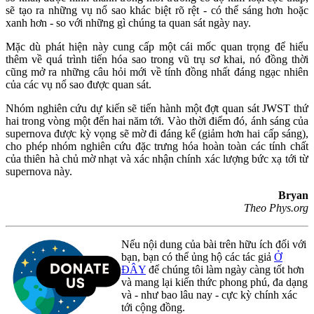
sẽ tạo ra những vụ nổ sao khác biệt rõ rệt - có thể sáng hơn hoặc
xanh hơn - so với những gì chúng ta quan sát ngày nay.
Mặc dù phát hiện này cung cấp một cái mốc quan trọng để hiểu
thêm về quá trình tiến hóa sao trong vũ trụ sơ khai, nó đồng thời
cũng mở ra những câu hỏi mới về tính đồng nhất đáng ngạc nhiên
của các vụ nổ sao được quan sát.
Nhóm nghiên cứu dự kiến sẽ tiến hành một đợt quan sát JWST thứ
hai trong vòng một đến hai năm tới. Vào thời điểm đó, ánh sáng của
supernova được kỳ vọng sẽ mờ đi đáng kể (giảm hơn hai cấp sáng),
cho phép nhóm nghiên cứu đặc trưng hóa hoàn toàn các tính chất
của thiên hà chủ mờ nhạt và xác nhận chính xác lượng bức xạ tới từ
supernova này.
Bryan
Theo Phys.org
Nếu nội dung của bài trên hữu ích đối với
bạn, bạn có thể ủng hộ các tác giả
Ở
ĐÂY
để chúng tôi làm ngày càng tốt hơn
và mang lại kiến thức phong phú, đa dạng
và - như bao lâu nay - cực kỳ chính xác
tới cộng đồng.