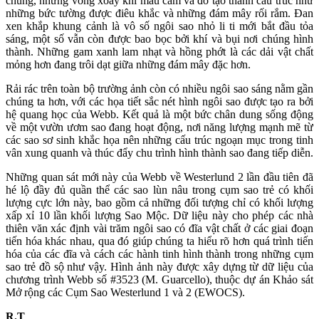
chúng, những vòng xoáy khí màu cam và đỏ tạo thành cấu trúc như
những bức tường được điêu khắc và những đám mây rối rắm. Đan
xen khắp khung cảnh là vô số ngôi sao nhỏ li ti mới bắt đầu tỏa
sáng, một số vẫn còn được bao bọc bởi khí và bụi nơi chúng hình
thành. Những gam xanh lam nhạt và hồng phớt là các dải vật chất
mỏng hơn đang trôi dạt giữa những đám mây đặc hơn.
Rải rác trên toàn bộ trường ảnh còn có nhiều ngôi sao sáng nằm gần
chúng ta hơn, với các họa tiết sắc nét hình ngôi sao được tạo ra bởi
hệ quang học của Webb. Kết quả là một bức chân dung sống động
về một vườn ươm sao đang hoạt động, nơi năng lượng mạnh mẽ từ
các sao sơ sinh khắc họa nên những cấu trúc ngoạn mục trong tinh
vân xung quanh và thúc đẩy chu trình hình thành sao đang tiếp diễn.
Những quan sát mới này của Webb về Westerlund 2 lần đầu tiên đã
hé lộ đầy đủ quần thể các sao lùn nâu trong cụm sao trẻ có khối
lượng cực lớn này, bao gồm cả những đối tượng chỉ có khối lượng
xấp xỉ 10 lần khối lượng Sao Mộc. Dữ liệu này cho phép các nhà
thiên văn xác định vài trăm ngôi sao có đĩa vật chất ở các giai đoạn
tiến hóa khác nhau, qua đó giúp chúng ta hiểu rõ hơn quá trình tiến
hóa của các đĩa và cách các hành tinh hình thành trong những cụm
sao trẻ đồ sộ như vậy. Hình ảnh này được xây dựng từ dữ liệu của
chương trình Webb số #3523 (M. Guarcello), thuộc dự án Khảo sát
Mở rộng các Cụm Sao Westerlund 1 và 2 (EWOCS).
R.T