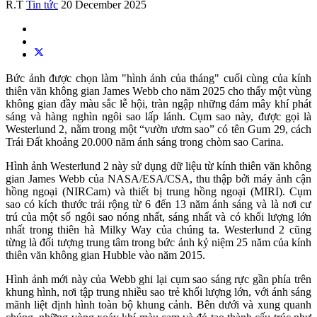
R.T
Tin tức
20 December 2025
Bức ảnh được chọn làm "hình ảnh của tháng" cuối cùng của kính
thiên văn không gian James Webb cho năm 2025 cho thấy một vùng
không gian đầy màu sắc lễ hội, tràn ngập những đám mây khí phát
sáng và hàng nghìn ngôi sao lấp lánh. Cụm sao này, được gọi là
Westerlund 2, nằm trong một “vườn ươm sao” có tên Gum 29, cách
Trái Đất khoảng 20.000 năm ánh sáng trong chòm sao Carina.
Hình ảnh Westerlund 2 này sử dụng dữ liệu từ kính thiên văn không
gian James Webb của NASA/ESA/CSA, thu thập bởi máy ảnh cận
hồng ngoại (NIRCam) và thiết bị trung hồng ngoại (MIRI). Cụm
sao có kích thước trải rộng từ 6 đến 13 năm ánh sáng và là nơi cư
trú của một số ngôi sao nóng nhất, sáng nhất và có khối lượng lớn
nhất trong thiên hà Milky Way của chúng ta. Westerlund 2 cũng
từng là đối tượng trung tâm trong bức ảnh kỷ niệm 25 năm của kính
thiên văn không gian Hubble vào năm 2015.
Hình ảnh mới này của Webb ghi lại cụm sao sáng rực gần phía trên
khung hình, nơi tập trung nhiều sao trẻ khối lượng lớn, với ánh sáng
mãnh liệt định hình toàn bộ khung cảnh. Bên dưới và xung quanh