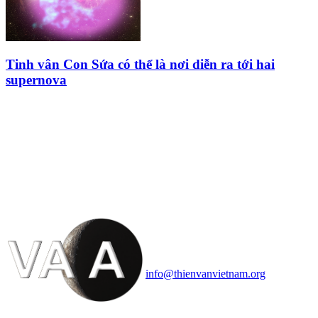
Tinh vân Con Sứa có thể là nơi diễn ra tới hai
supernova
HỘI THIÊN
VĂN VÀ VŨ TRỤ
HỌC VIỆT NAM
Vietnam Astronomy and
Cosmology Association (VACA)
Văn phòng: 90b Khương Đình,
quận Thanh Xuân, Hà Nội
Điện thoại: 091.530.1116; Email:
info@thienvanvietnam.org
Mọi bài viết tại đây thuộc bản
quyền của VACA, vui lòng ghi rõ