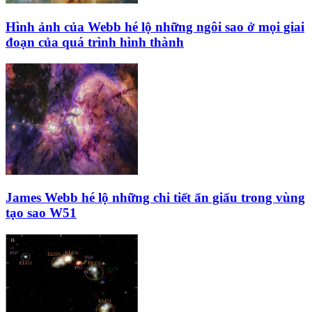
Hình ảnh của Webb hé lộ những ngôi sao ở mọi giai
đoạn của quá trình hình thành
James Webb hé lộ những chi tiết ẩn giấu trong vùng
tạo sao W51