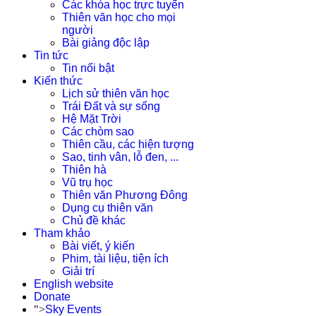
Các khóa học trực tuyến
Thiên văn học cho mọi
người
Bài giảng độc lập
Tin tức
Tin nổi bật
Kiến thức
Lịch sử thiên văn học
Trái Đất và sự sống
Hệ Mặt Trời
Các chòm sao
Thiên cầu, các hiện tượng
Sao, tinh vân, lỗ đen, ...
Thiên hà
Vũ trụ học
Thiên văn Phương Đông
Dụng cụ thiên văn
Chủ đề khác
Tham khảo
Bài viết, ý kiến
Phim, tài liệu, tiện ích
Giải trí
English website
Donate
">
Sky Events