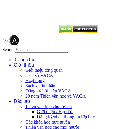
tên tác giả và nguồn trích
dẫn
Thienvanvietnam.org
khi quý
vị tái sử dụng bất cứ nội dung nào
từ website này.
Search
Trang chủ
Giới thiệu
Giới thiệu tổng quan
Lịch sử VACA
Hoạt động
Sách và ấn phẩm
Đăng ký hội viên VACA
20 năm Thiên văn học và VACA
Đào tạo
Thiên văn học cho trẻ em
Giới thiệu / Hợp tác
Đăng ký/nhận thông tin lớp học
Các khóa học trực tuyến
Thiên văn học cho mọi người