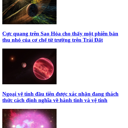
Cực quang trên Sao Hỏa cho thấy một phiên bản
thu nhỏ của cơ chế từ trường trên Trái Đất
Ngoại vệ tinh đầu tiên được xác nhận đang thách
thức cách định nghĩa về hành tinh và vệ tinh