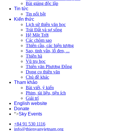
Bài giảng độc lập
Tin tức
Tin nổi bật
Kiến thức
Lịch sử thiên văn học
Trái Đất và sự sống
Hệ Mặt Trời
Các chòm sao
Thiên cầu, các hiện tượng
Sao, tinh vân, lỗ đen, ...
Thiên hà
Vũ trụ học
Thiên văn Phương Đông
Dụng cụ thiên văn
Chủ đề khác
Tham khảo
Bài viết, ý kiến
Phim, tài liệu, tiện ích
Giải trí
English website
Donate
">
Sky Events
+84 91 530 1116
info@thienvanvietnam.org