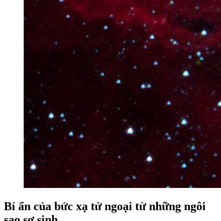
Bí ẩn của bức xạ tử ngoại từ những ngôi
sao sơ sinh