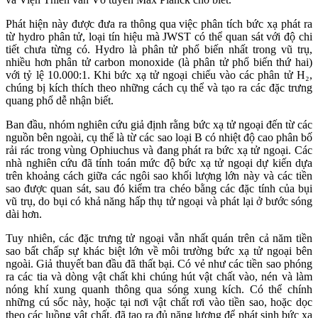
Phát hiện này được đưa ra thông qua việc phân tích bức xạ phát ra
từ hydro phân tử, loại tín hiệu mà JWST có thể quan sát với độ chi
tiết chưa từng có. Hydro là phân tử phổ biến nhất trong vũ trụ,
nhiều hơn phân tử carbon monoxide (là phân tử phổ biến thứ hai)
với tỷ lệ 10.000:1. Khi bức xạ tử ngoại chiếu vào các phân tử H₂,
chúng bị kích thích theo những cách cụ thể và tạo ra các đặc trưng
quang phổ dễ nhận biết.
Ban đầu, nhóm nghiên cứu giả định rằng bức xạ tử ngoại đến từ các
nguồn bên ngoài, cụ thể là từ các sao loại B có nhiệt độ cao phân bố
rải rác trong vùng Ophiuchus và đang phát ra bức xạ tử ngoại. Các
nhà nghiên cứu đã tính toán mức độ bức xạ tử ngoại dự kiến dựa
trên khoảng cách giữa các ngôi sao khối lượng lớn này và các tiền
sao được quan sát, sau đó kiểm tra chéo bằng các đặc tính của bụi
vũ trụ, do bụi có khả năng hấp thụ tử ngoại và phát lại ở bước sóng
dài hơn.
Tuy nhiên, các đặc trưng tử ngoại vẫn nhất quán trên cả năm tiền
sao bất chấp sự khác biệt lớn về môi trường bức xạ tử ngoại bên
ngoài. Giả thuyết ban đầu đã thất bại. Có vẻ như các tiền sao phóng
ra các tia và dòng vật chất khi chúng hút vật chất vào, nén và làm
nóng khí xung quanh thông qua sóng xung kích. Có thể chính
những cú sốc này, hoặc tại nơi vật chất rơi vào tiền sao, hoặc dọc
theo các luồng vật chất, đã tạo ra đủ năng lượng để phát sinh bức xạ