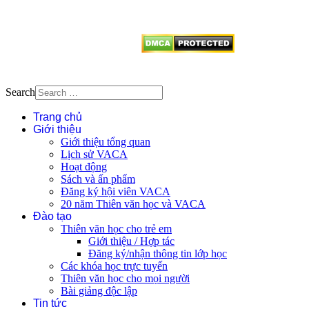
vị tái sử dụng bất cứ nội dung nào
từ website này.
Search
Trang chủ
Giới thiệu
Giới thiệu tổng quan
Lịch sử VACA
Hoạt động
Sách và ấn phẩm
Đăng ký hội viên VACA
20 năm Thiên văn học và VACA
Đào tạo
Thiên văn học cho trẻ em
Giới thiệu / Hợp tác
Đăng ký/nhận thông tin lớp học
Các khóa học trực tuyến
Thiên văn học cho mọi người
Bài giảng độc lập
Tin tức