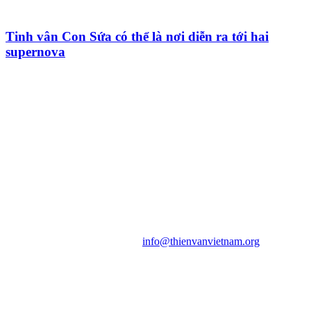
Tinh vân Con Sứa có thể là nơi diễn ra tới hai
supernova
HỘI THIÊN
VĂN VÀ VŨ TRỤ
HỌC VIỆT NAM
Vietnam Astronomy and
Cosmology Association (VACA)
Văn phòng: 90b Khương Đình,
quận Thanh Xuân, Hà Nội
Điện thoại: 091.530.1116; Email:
info@thienvanvietnam.org
Mọi bài viết tại đây thuộc bản
quyền của VACA, vui lòng ghi rõ
tên tác giả và nguồn trích
dẫn
Thienvanvietnam.org
khi quý