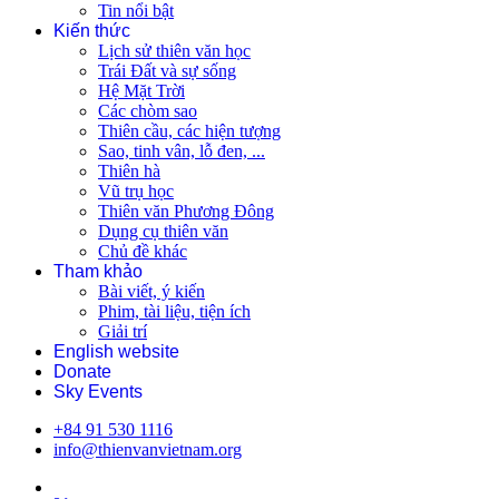
Tin nổi bật
Kiến thức
Lịch sử thiên văn học
Trái Đất và sự sống
Hệ Mặt Trời
Các chòm sao
Thiên cầu, các hiện tượng
Sao, tinh vân, lỗ đen, ...
Thiên hà
Vũ trụ học
Thiên văn Phương Đông
Dụng cụ thiên văn
Chủ đề khác
Tham khảo
Bài viết, ý kiến
Phim, tài liệu, tiện ích
Giải trí
English website
Donate
Sky Events
+84 91 530 1116
info@thienvanvietnam.org