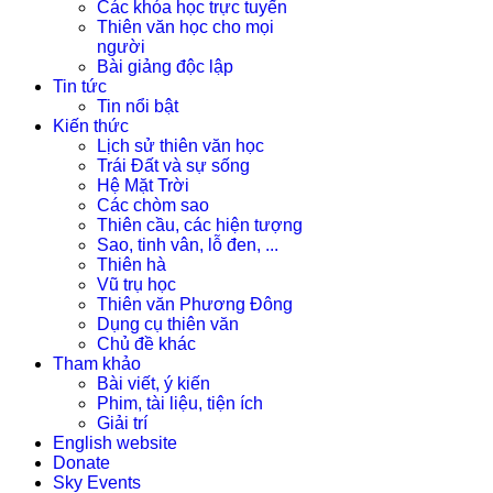
Các khóa học trực tuyến
Thiên văn học cho mọi
người
Bài giảng độc lập
Tin tức
Tin nổi bật
Kiến thức
Lịch sử thiên văn học
Trái Đất và sự sống
Hệ Mặt Trời
Các chòm sao
Thiên cầu, các hiện tượng
Sao, tinh vân, lỗ đen, ...
Thiên hà
Vũ trụ học
Thiên văn Phương Đông
Dụng cụ thiên văn
Chủ đề khác
Tham khảo
Bài viết, ý kiến
Phim, tài liệu, tiện ích
Giải trí
English website
Donate
Sky Events