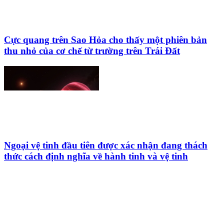
Cực quang trên Sao Hỏa cho thấy một phiên bản
thu nhỏ của cơ chế từ trường trên Trái Đất
Ngoại vệ tinh đầu tiên được xác nhận đang thách
thức cách định nghĩa về hành tinh và vệ tinh