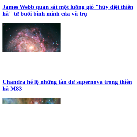
James Webb quan sát một luồng gió "hủy diệt thiên
hà" từ buổi bình minh của vũ trụ
Chandra hé lộ những tàn dư supernova trong thiên
hà M83