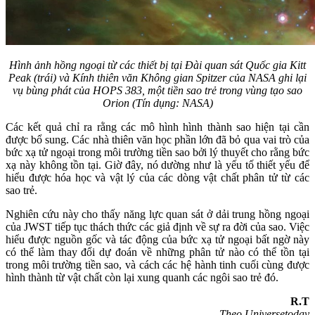
Hình ảnh hồng ngoại từ các thiết bị tại Đài quan sát Quốc gia Kitt
Peak (trái) và Kính thiên văn Không gian Spitzer của NASA ghi lại
vụ bùng phát của HOPS 383, một tiền sao trẻ trong vùng tạo sao
Orion (Tín dụng: NASA)
Các kết quả chỉ ra rằng các mô hình hình thành sao hiện tại cần
được bổ sung. Các nhà thiên văn học phần lớn đã bỏ qua vai trò của
bức xạ tử ngoại trong môi trường tiền sao bởi lý thuyết cho rằng bức
xạ này không tồn tại. Giờ đây, nó dường như là yếu tố thiết yếu để
hiểu được hóa học và vật lý của các dòng vật chất phân tử từ các
sao trẻ.
Nghiên cứu này cho thấy năng lực quan sát ở dải trung hồng ngoại
của JWST tiếp tục thách thức các giả định về sự ra đời của sao. Việc
hiểu được nguồn gốc và tác động của bức xạ tử ngoại bất ngờ này
có thể làm thay đổi dự đoán về những phân tử nào có thể tồn tại
trong môi trường tiền sao, và cách các hệ hành tinh cuối cùng được
hình thành từ vật chất còn lại xung quanh các ngôi sao trẻ đó.
R.T
Theo Universetoday