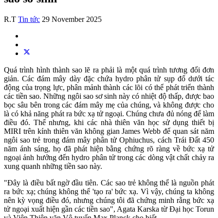
R.T
Tin tức
29 November 2025
Quá trình hình thành sao lẽ ra phải là một quá trình tương đối đơn
giản. Các đám mây dày đặc chứa hydro phân tử sụp đổ dưới tác
động của trọng lực, phân mảnh thành các lõi có thể phát triển thành
các tiền sao. Những ngôi sao sơ sinh này có nhiệt độ thấp, được bao
bọc sâu bên trong các đám mây mẹ của chúng, và không được cho
là có khả năng phát ra bức xạ tử ngoại. Chúng chưa đủ nóng để làm
điều đó. Thế nhưng, khi các nhà thiên văn học sử dụng thiết bị
MIRI trên kính thiên văn không gian James Webb để quan sát năm
ngôi sao trẻ trong đám mây phân tử Ophiuchus, cách Trái Đất 450
năm ánh sáng, họ đã phát hiện bằng chứng rõ ràng về bức xạ tử
ngoại ảnh hưởng đến hydro phân tử trong các dòng vật chất chảy ra
xung quanh những tiền sao này.
"Đây là điều bất ngờ đầu tiên. Các sao trẻ không thể là nguồn phát
ra bức xạ; chúng không thể 'tạo ra' bức xạ. Vì vậy, chúng ta không
nên kỳ vọng điều đó, nhưng chúng tôi đã chứng minh rằng bức xạ
tử ngoại xuất hiện gần các tiền sao", Agata Karska từ Đại học Torun
và Viện Thiên văn Vô tuyến Max Planck cho biết.