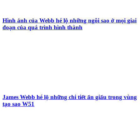
Hình ảnh của Webb hé lộ những ngôi sao ở mọi giai
đoạn của quá trình hình thành
James Webb hé lộ những chi tiết ẩn giấu trong vùng
tạo sao W51