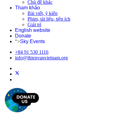
Chủ đề khác
Tham khảo
Bài viết, ý kiến
Phim, tài liệu, tiện ích
Giải trí
English website
Donate
">
Sky Events
+84 91 530 1116
info@thienvanvietnam.org