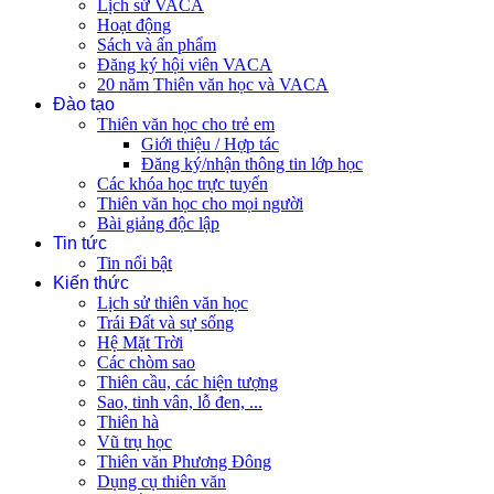
Lịch sử VACA
Hoạt động
Sách và ấn phẩm
Đăng ký hội viên VACA
20 năm Thiên văn học và VACA
Đào tạo
Thiên văn học cho trẻ em
Giới thiệu / Hợp tác
Đăng ký/nhận thông tin lớp học
Các khóa học trực tuyến
Thiên văn học cho mọi người
Bài giảng độc lập
Tin tức
Tin nổi bật
Kiến thức
Lịch sử thiên văn học
Trái Đất và sự sống
Hệ Mặt Trời
Các chòm sao
Thiên cầu, các hiện tượng
Sao, tinh vân, lỗ đen, ...
Thiên hà
Vũ trụ học
Thiên văn Phương Đông
Dụng cụ thiên văn