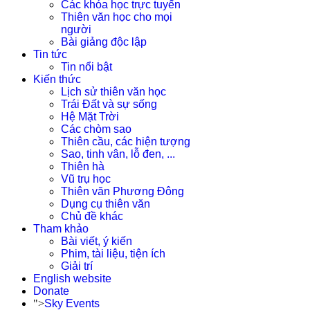
Các khóa học trực tuyến
Thiên văn học cho mọi
người
Bài giảng độc lập
Tin tức
Tin nổi bật
Kiến thức
Lịch sử thiên văn học
Trái Đất và sự sống
Hệ Mặt Trời
Các chòm sao
Thiên cầu, các hiện tượng
Sao, tinh vân, lỗ đen, ...
Thiên hà
Vũ trụ học
Thiên văn Phương Đông
Dụng cụ thiên văn
Chủ đề khác
Tham khảo
Bài viết, ý kiến
Phim, tài liệu, tiện ích
Giải trí
English website
Donate
">
Sky Events