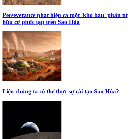
Perseverance phát hiện cả một 'kho báu' phân tử
hữu cơ phức tạp trên Sao Hỏa
Liệu chúng ta có thể thực sự cải tạo Sao Hỏa?