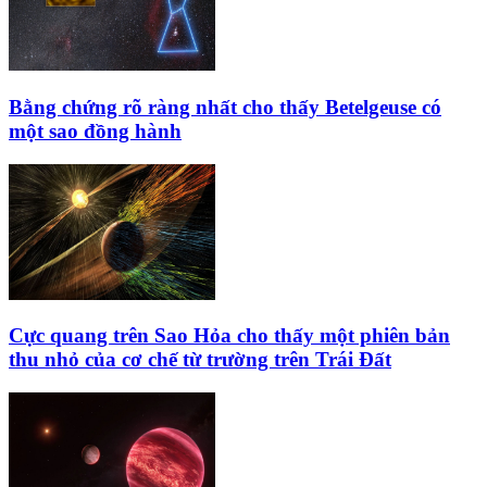
Bằng chứng rõ ràng nhất cho thấy Betelgeuse có
một sao đồng hành
Cực quang trên Sao Hỏa cho thấy một phiên bản
thu nhỏ của cơ chế từ trường trên Trái Đất