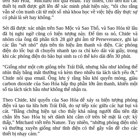
trên Sao Hỏa,” Mitchard nói qua email. Tuy nhiên, cho đến khi các
thiết bị mới được gửi lên để xác minh phát hiện này, “tôi cho rằng
vẫn sẽ còn tranh cãi từ một số nhà khoa học về việc liệu đây thực sự
có phải là sét hay không.”
Sét đã được xác nhận trên Sao Mộc và Sao Thổ, và Sao Hỏa từ lâu
đã bị nghi ngờ cũng có hiện tượng này. Để tìm ra nó, Chide và
nhóm của ông đã phân tích 28 giờ ghi âm từ Perseverance, ghi lại
các lần “sét nhỏ” dựa trên tín hiệu âm thanh và điện. Các phóng
điện do lốc bụi di chuyển nhanh tạo ra chỉ kéo dài vài giây, trong
khi các phóng điện do bão bụi sinh ra có thể kéo dài đến 30 phút.
“Giống như một cơn giông trên Trái Đất, nhưng hầu như không thể
nhìn thấy bằng mắt thường và kèm theo nhiều tia lách tách yếu ớt,”
Chide nói qua email. Ông lưu ý rằng bầu khí quyển mỏng, giàu
carbon dioxide của Sao Hỏa hấp thụ phần lớn âm thanh, khiến một
số tia lách tách hầu như không thể nhận ra.
Theo Chide, khí quyển của Sao Hỏa dễ xảy ra hiện tượng phóng
điện và tạo tia lửa hơn Trái Đất, do sự tiếp xúc giữa các hạt bụi và
cát. “Bằng chứng hiện tại cho thấy khả năng người đầu tiên đặt
chân lên Sao Hỏa bị sét đánh khi cắm cờ trên bề mặt là cực kỳ
thấp,” Mitchard viết trên Nature. Tuy nhiên, “những phóng điện nhỏ
và thường xuyên giống như tĩnh điện có thể gây vấn đề cho các
thiết bị nhạy cảm.”