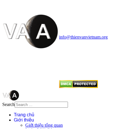
Vietnam Astronomy and
Cosmology Association (VACA)
Văn phòng: 90b Khương Đình,
quận Thanh Xuân, Hà Nội
Điện thoại: 091.530.1116; Email:
info@thienvanvietnam.org
Mọi bài viết tại đây thuộc bản
quyền của VACA, vui lòng ghi rõ
tên tác giả và nguồn trích
dẫn
Thienvanvietnam.org
khi quý
vị tái sử dụng bất cứ nội dung nào
từ website này.
Search
Trang chủ
Giới thiệu
Giới thiệu tổng quan