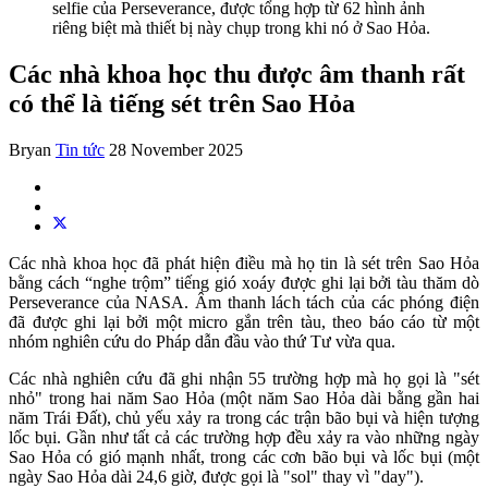
selfie của Perseverance, được tổng hợp từ 62 hình ảnh
riêng biệt mà thiết bị này chụp trong khi nó ở Sao Hỏa.
Các nhà khoa học thu được âm thanh rất
có thể là tiếng sét trên Sao Hỏa
Bryan
Tin tức
28 November 2025
Các nhà khoa học đã phát hiện điều mà họ tin là sét trên Sao Hỏa
bằng cách “nghe trộm” tiếng gió xoáy được ghi lại bởi tàu thăm dò
Perseverance của NASA. Âm thanh lách tách của các phóng điện
đã được ghi lại bởi một micro gắn trên tàu, theo báo cáo từ một
nhóm nghiên cứu do Pháp dẫn đầu vào thứ Tư vừa qua.
Các nhà nghiên cứu đã ghi nhận 55 trường hợp mà họ gọi là "sét
nhỏ" trong hai năm Sao Hỏa (một năm Sao Hỏa dài bằng gần hai
năm Trái Đất), chủ yếu xảy ra trong các trận bão bụi và hiện tượng
lốc bụi. Gần như tất cả các trường hợp đều xảy ra vào những ngày
Sao Hỏa có gió mạnh nhất, trong các cơn bão bụi và lốc bụi (một
ngày Sao Hỏa dài 24,6 giờ, được gọi là "sol" thay vì "day").