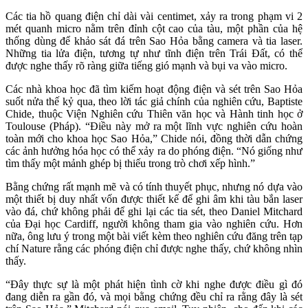
Các tia hồ quang điện chỉ dài vài centimet, xảy ra trong phạm vi 2
mét quanh micro nằm trên đỉnh cột cao của tàu, một phần của hệ
thống dùng để khảo sát đá trên Sao Hỏa bằng camera và tia laser.
Những tia lửa điện, tương tự như tĩnh điện trên Trái Đất, có thể
được nghe thấy rõ ràng giữa tiếng gió mạnh và bụi va vào micro.
Các nhà khoa học đã tìm kiếm hoạt động điện và sét trên Sao Hỏa
suốt nửa thế kỷ qua, theo lời tác giả chính của nghiên cứu, Baptiste
Chide, thuộc Viện Nghiên cứu Thiên văn học và Hành tinh học ở
Toulouse (Pháp). “Điều này mở ra một lĩnh vực nghiên cứu hoàn
toàn mới cho khoa học Sao Hỏa,” Chide nói, đồng thời dẫn chứng
các ảnh hưởng hóa học có thể xảy ra do phóng điện. “Nó giống như
tìm thấy một mảnh ghép bị thiếu trong trò chơi xếp hình.”
Bằng chứng rất mạnh mẽ và có tính thuyết phục, nhưng nó dựa vào
một thiết bị duy nhất vốn được thiết kế để ghi âm khi tàu bắn laser
vào đá, chứ không phải để ghi lại các tia sét, theo Daniel Mitchard
của Đại học Cardiff, người không tham gia vào nghiên cứu. Hơn
nữa, ông lưu ý trong một bài viết kèm theo nghiên cứu đăng trên tạp
chí Nature rằng các phóng điện chỉ được nghe thấy, chứ không nhìn
thấy.
“Đây thực sự là một phát hiện tình cờ khi nghe được điều gì đó
đang diễn ra gần đó, và mọi bằng chứng đều chỉ ra rằng đây là sét