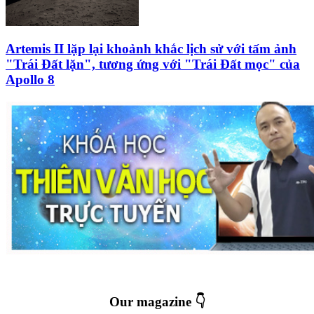
Artemis II lặp lại khoảnh khắc lịch sử với tấm ảnh
"Trái Đất lặn", tương ứng với "Trái Đất mọc" của
Apollo 8
Our magazine 👇