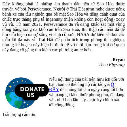
Đây không phải là những âm thanh đầu tiên từ Sao Hỏa được
truyền về bởi Perseverance. Người ở Trái Đất từng nghe được tiếng
bánh xe của tàu nghiến qua bề mặt Sao Hỏa và tiếng cánh quạt của
chiếc trực thăng phụ tá Ingenuity (hiện không còn hoạt động) xoay
vù vù. Từ năm 2021, Perseverance đã và đang khảo sát một vùng
đồng bằng sông đã khô cạn trên Sao Hỏa, thu thập các mẫu đá để
tìm dấu hiệu của sự sống vi sinh cổ xưa. NASA dự kiến sẽ đưa các
mẫu lõi đá này về Trái Đất để phân tích trong phòng thí nghiệm,
nhưng kế hoạch này hiện bị đình trệ vô thời hạn trong khi cơ quan
này đang cố gắng tìm kiếm các phương án rẻ hơn.
Bryan
Theo Phys.org
Nếu nội dung của bài trên hữu ích đối với
bạn, bạn có thể ủng hộ các tác giả
Ở
ĐÂY
để chúng tôi làm ngày càng tốt hơn
và mang lại kiến thức phong phú, đa dạng
và - như bao lâu nay - cực kỳ chính xác
tới cộng đồng.
Trân trọng cám ơn!