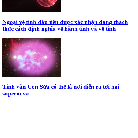
Ngoại vệ tinh đầu tiên được xác nhận đang thách
thức cách định nghĩa về hành tinh và vệ tinh
Tinh vân Con Sứa có thể là nơi diễn ra tới hai
supernova
HỘI THIÊN
VĂN VÀ VŨ TRỤ
HỌC VIỆT NAM