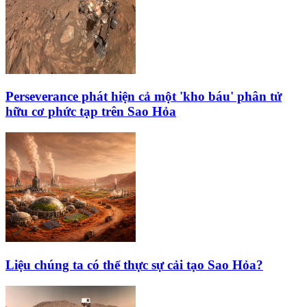
Perseverance phát hiện cả một 'kho báu' phân tử
hữu cơ phức tạp trên Sao Hỏa
Liệu chúng ta có thể thực sự cải tạo Sao Hỏa?