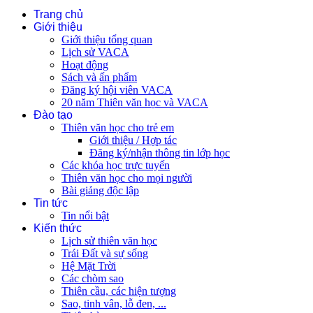
Trang chủ
Giới thiệu
Giới thiệu tổng quan
Lịch sử VACA
Hoạt động
Sách và ấn phẩm
Đăng ký hội viên VACA
20 năm Thiên văn học và VACA
Đào tạo
Thiên văn học cho trẻ em
Giới thiệu / Hợp tác
Đăng ký/nhận thông tin lớp học
Các khóa học trực tuyến
Thiên văn học cho mọi người
Bài giảng độc lập
Tin tức
Tin nổi bật
Kiến thức
Lịch sử thiên văn học
Trái Đất và sự sống
Hệ Mặt Trời
Các chòm sao
Thiên cầu, các hiện tượng
Sao, tinh vân, lỗ đen, ...