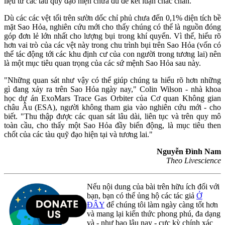
liệu từ các tàu quỹ đạo hiện chưa đủ để kết luận chắc chắn.
Dù các các vệt tối trên sườn dốc chỉ phủ chưa đến 0,1% diện tích bề
mặt Sao Hỏa, nghiên cứu mới cho thấy chúng có thể là nguồn đóng
góp đơn lẻ lớn nhất cho lượng bụi trong khí quyển. Vì thế, hiểu rõ
hơn vai trò của các vệt này trong chu trình bụi trên Sao Hỏa (vốn có
thể tác động tới các khu định cư của con người trong tương lai) nên
là một mục tiêu quan trọng của các sứ mệnh Sao Hỏa sau này.
"Những quan sát như vậy có thể giúp chúng ta hiểu rõ hơn những
gì đang xảy ra trên Sao Hỏa ngày nay," Colin Wilson - nhà khoa
học dự án ExoMars Trace Gas Orbiter của Cơ quan Không gian
châu Âu (ESA), người không tham gia vào nghiên cứu mới - cho
biết. "Thu thập được các quan sát lâu dài, liên tục và trên quy mô
toàn cầu, cho thấy một Sao Hỏa đầy biến động, là mục tiêu then
chốt của các tàu quỹ đạo hiện tại và tương lai."
Nguyễn Đình Nam
Theo Livescience
Nếu nội dung của bài trên hữu ích đối với
bạn, bạn có thể ủng hộ các tác giả
Ở
ĐÂY
để chúng tôi làm ngày càng tốt hơn
và mang lại kiến thức phong phú, đa dạng
và - như bao lâu nay - cực kỳ chính xác