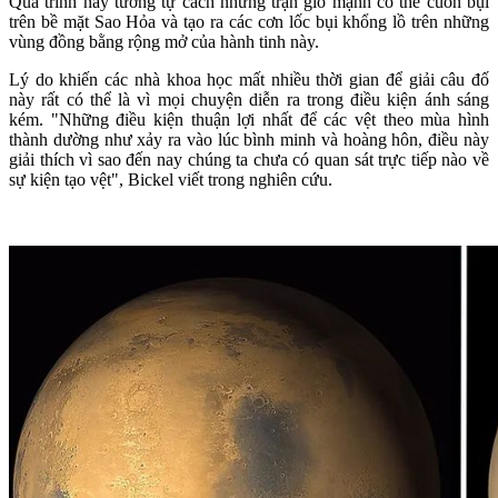
Quá trình này tương tự cách những trận gió mạnh có thể cuốn bụi
trên bề mặt Sao Hỏa và tạo ra các cơn lốc bụi khổng lồ trên những
vùng đồng bằng rộng mở của hành tinh này.
Lý do khiến các nhà khoa học mất nhiều thời gian để giải câu đố
này rất có thể là vì mọi chuyện diễn ra trong điều kiện ánh sáng
kém. "Những điều kiện thuận lợi nhất để các vệt theo mùa hình
thành dường như xảy ra vào lúc bình minh và hoàng hôn, điều này
giải thích vì sao đến nay chúng ta chưa có quan sát trực tiếp nào về
sự kiện tạo vệt", Bickel viết trong nghiên cứu.