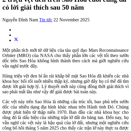
có lời giải thích sau 50 năm
Nguyễn Đình Nam
Tin tức
22 November 2025
Một phân tích mới từ dữ liệu của tàu quỹ đạo Mars Reconnaissance
Orbiter (MRO) của NASA cho thấy phần lớn các vệt tối theo sườn
dốc trên Sao Hỏa không hình thành theo cách mà giới nghiên cứu
vẫn nghĩ trước đây.
Hàng triệu vệt đen bí ẩn rải khắp bề mặt Sao Hỏa đã khiến các nhà
khoa học bối rối suốt nhiều thập kỷ, nhưng giờ đây họ có thể đã tìm
được lời giải hợp lý. Lý thuyết mới này cũng đồng thời giải thích vì
sao phải mất lâu như vậy để giải được bài toán này.
Các vệt này trên Sao Hỏa là những cấu trúc tối, bao phủ trên sườn
dốc của nhiều dạng địa hình khác nhau trên Hành tinh Đỏ. Chúng
được phát hiện từ thập niên 1970. Ban đầu các nhà khoa học cho
rằng đó là dấu hiệu của những trận lở đất do băng tan. Đến nay, họ
vẫn nghĩ các vệt này là hậu quả của lở đất, nhưng một nghiên cứu
công bố hồi tháng 5 năm 2025 cho thấy các trận lở này thực ra được