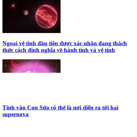
Ngoại vệ tinh đầu tiên được xác nhận đang thách
thức cách định nghĩa về hành tinh và vệ tinh
Tinh vân Con Sứa có thể là nơi diễn ra tới hai
supernova