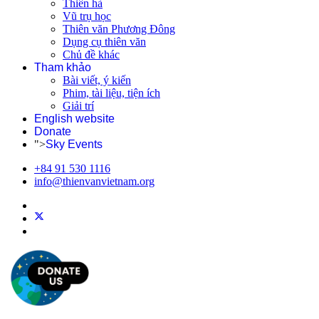
Thiên hà
Vũ trụ học
Thiên văn Phương Đông
Dụng cụ thiên văn
Chủ đề khác
Tham khảo
Bài viết, ý kiến
Phim, tài liệu, tiện ích
Giải trí
English website
Donate
">
Sky Events
+84 91 530 1116
info@thienvanvietnam.org