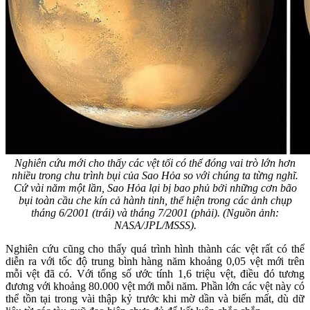
Nghiên cứu mới cho thấy các vệt tối có thể đóng vai trò lớn hơn
nhiều trong chu trình bụi của Sao Hỏa so với chúng ta từng nghĩ.
Cứ vài năm một lần, Sao Hỏa lại bị bao phủ bởi những cơn bão
bụi toàn cầu che kín cả hành tinh, thể hiện trong các ảnh chụp
tháng 6/2001 (trái) và tháng 7/2001 (phải). (Nguồn ảnh:
NASA/JPL/MSSS).
Nghiên cứu cũng cho thấy quá trình hình thành các vệt rất có thể
diễn ra với tốc độ trung bình hàng năm khoảng 0,05 vệt mới trên
mỗi vệt đã có. Với tổng số ước tính 1,6 triệu vệt, điều đó tương
đương với khoảng 80.000 vệt mới mỗi năm. Phần lớn các vệt này có
thể tồn tại trong vài thập kỷ trước khi mờ dần và biến mất, dù dữ