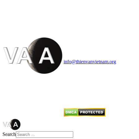
HỘI THIÊN
VĂN VÀ VŨ TRỤ
HỌC VIỆT NAM
Vietnam Astronomy and
Cosmology Association (VACA)
Văn phòng: 90b Khương Đình,
quận Thanh Xuân, Hà Nội
Điện thoại: 091.530.1116; Email:
info@thienvanvietnam.org
Mọi bài viết tại đây thuộc bản
quyền của VACA, vui lòng ghi rõ
tên tác giả và nguồn trích
dẫn
Thienvanvietnam.org
khi quý
vị tái sử dụng bất cứ nội dung nào
từ website này.
Search