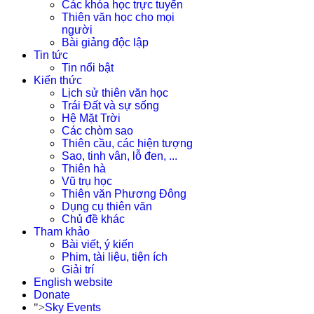
Các khóa học trực tuyến
Thiên văn học cho mọi
người
Bài giảng độc lập
Tin tức
Tin nổi bật
Kiến thức
Lịch sử thiên văn học
Trái Đất và sự sống
Hệ Mặt Trời
Các chòm sao
Thiên cầu, các hiện tượng
Sao, tinh vân, lỗ đen, ...
Thiên hà
Vũ trụ học
Thiên văn Phương Đông
Dụng cụ thiên văn
Chủ đề khác
Tham khảo
Bài viết, ý kiến
Phim, tài liệu, tiện ích
Giải trí
English website
Donate
">
Sky Events