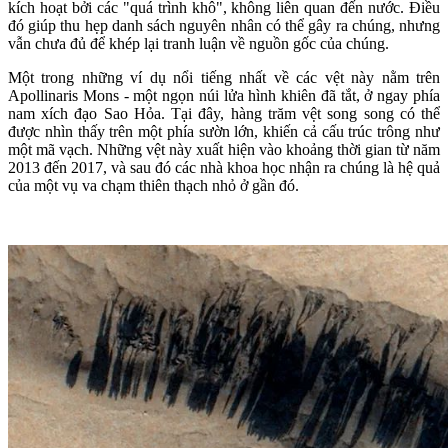
kích hoạt bởi các "quá trình khô", không liên quan đến nước. Điều
đó giúp thu hẹp danh sách nguyên nhân có thể gây ra chúng, nhưng
vẫn chưa đủ để khép lại tranh luận về nguồn gốc của chúng.
Một trong những ví dụ nổi tiếng nhất về các vệt này nằm trên
Apollinaris Mons - một ngọn núi lửa hình khiên đã tắt, ở ngay phía
nam xích đạo Sao Hỏa. Tại đây, hàng trăm vệt song song có thể
được nhìn thấy trên một phía sườn lớn, khiến cả cấu trúc trông như
một mã vạch. Những vệt này xuất hiện vào khoảng thời gian từ năm
2013 đến 2017, và sau đó các nhà khoa học nhận ra chúng là hệ quả
của một vụ va chạm thiên thạch nhỏ ở gần đó.