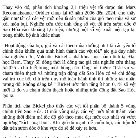
Thay vào đó, phân tích khoảng 2,1 triệu vệt tối được tàu Mars
Reconnaissance Orbiter chụp lại từ năm 2006 đến 2024, cho thấy
gần như tất cả các vệt mới đều là sản phẩm của gió theo mùa và sự
xói mòn bụi. Nghiên cứu ước tính tổng số vệt tối trên sườn dốc ở
Sao Hỏa vào khoảng 1,6 triệu, nhưng một số vệt xuất hiện lặp lại
trong nhiều bộ ảnh khác nhau.
"Hoạt động của bụi, gió và cát theo mùa dường như là các yếu tố
chính điều khiển quá trình hình thành các vệt tối," tác giả duy nhất
của nghiên cứu, Valentin Bickel - nhà khoa học hành tinh tại Đại
học Bern, Thụy Sĩ, đồng thời là đồng tác giả của nghiên cứu tháng
5/2025 - cho biết trong một thông cáo. Ông nói thêm: "Các vụ va
chạm thiên thạch và những trận động đất Sao Hỏa có vẻ chỉ đóng
vai trò cục bộ, chứ trên quy mô toàn hành tinh thì những tác nhân
tương đối không đáng kể." Bickel ước tính rằng ít hơn 0,1% số vệt
mới là do va chạm thiên thạch hoặc những trận động đất Sao Hỏa
tạo ra.
Phân tích của Bickel cho thấy các vệt tối phân bố thành 5 vùng
chính trên Sao Hỏa. Ở mỗi vùng này, các vệt mới hình thành vào
những thời điểm mà tốc độ gió theo mùa đạt mức cao nhất và vượt
ngưỡng "kích hoạt bụi". Khi gió đủ mạnh để cuốn bụi, các trận lở
đất trên sườn dốc ở khu vực đó sẽ dễ xảy ra hơn.