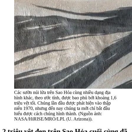
Các sườn núi lửa trên Sao Hỏa cùng nhiều dạng địa
hình khác, theo ước tính, được bao phủ bởi khoảng 1,6
triệu vệt tối. Chúng lần đầu được phát hiện vào thập
niên 1970, nhưng đến nay chúng ta mới chỉ bắt đầu
hiểu được cách chúng hình thành. (Nguồn ảnh:
NASA/HiRISE/MRO/LPL (U. Arizona)).
2 triệu vệt đen trên Sao Hỏa cuối cùng đã