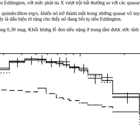
êu Eddington, với mức phát tia X vượt trội bất thường so với các quasa
quindecillion erg/s, khiến nó trở thành một trong những quasar vô tu
ây là dấu hiệu rõ ràng cho thấy nó đang bồi tụ siêu Eddington.
g 0,39 mag. Khối lượng lỗ đen siêu nặng ở trung tâm được ước tính v