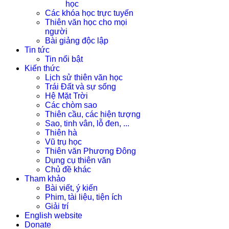
học
Các khóa học trực tuyến
Thiên văn học cho mọi
người
Bài giảng độc lập
Tin tức
Tin nổi bật
Kiến thức
Lịch sử thiên văn học
Trái Đất và sự sống
Hệ Mặt Trời
Các chòm sao
Thiên cầu, các hiện tượng
Sao, tinh vân, lỗ đen, ...
Thiên hà
Vũ trụ học
Thiên văn Phương Đông
Dụng cụ thiên văn
Chủ đề khác
Tham khảo
Bài viết, ý kiến
Phim, tài liệu, tiện ích
Giải trí
English website
Donate