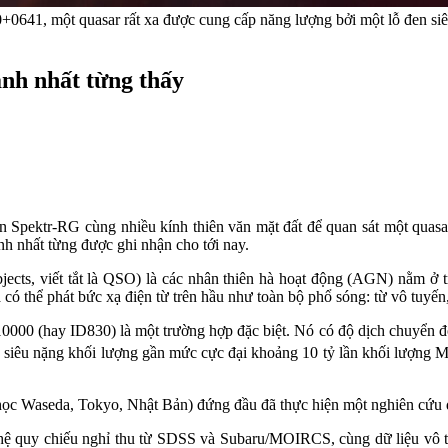
+0641, một quasar rất xa được cung cấp năng lượng bởi một lỗ đen siê
ạnh nhất từng thấy
n Spektr-RG cùng nhiều kính thiên văn mặt đất để quan sát một quasa
ạnh nhất từng được ghi nhận cho tới nay.
 objects, viết tắt là QSO) là các nhân thiên hà hoạt động (AGN) nằm
 có thể phát bức xạ điện từ trên hầu như toàn bộ phổ sóng: từ vô tuyến
0 (hay ID830) là một trường hợp đặc biệt. Nó có độ dịch chuyển đỏ z
n siêu nặng khối lượng gần mức cực đại khoảng 10 tỷ lần khối lượng Mặt
học Waseda, Tokyo, Nhật Bản) đứng đầu đã thực hiện một nghiên cứu đa
ong hệ quy chiếu nghỉ thu từ SDSS và Subaru/MOIRCS, cùng dữ liệ