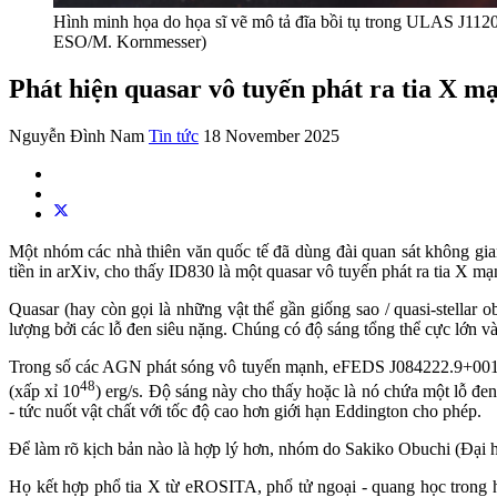
Hình minh họa do họa sĩ vẽ mô tả đĩa bồi tụ trong ULAS J1120
ESO/M. Kornmesser)
Phát hiện quasar vô tuyến phát ra tia X m
Nguyễn Đình Nam
Tin tức
18 November 2025
Một nhóm các nhà thiên văn quốc tế đã dùng đài quan sát không gia
tiền in arXiv, cho thấy ID830 là một quasar vô tuyến phát ra tia X m
Quasar (hay còn gọi là những vật thể gần giống sao / quasi-stellar
lượng bởi các lỗ đen siêu nặng. Chúng có độ sáng tổng thể cực lớn và
Trong số các AGN phát sóng vô tuyến mạnh, eFEDS J084222.9+001000
48
(xấp xỉ 10
) erg/s. Độ sáng này cho thấy hoặc là nó chứa một lỗ đe
- tức nuốt vật chất với tốc độ cao hơn giới hạn Eddington cho phép.
Để làm rõ kịch bản nào là hợp lý hơn, nhóm do Sakiko Obuchi (Đại 
Họ kết hợp phổ tia X từ eROSITA, phổ tử ngoại - quang học tr