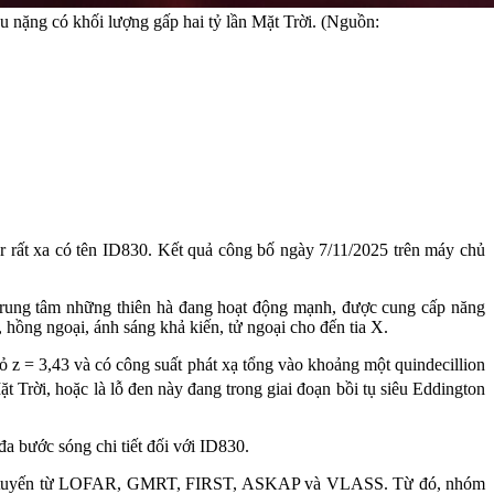
u nặng có khối lượng gấp hai tỷ lần Mặt Trời. (Nguồn:
r rất xa có tên ID830. Kết quả công bố ngày 7/11/2025 trên máy chủ
 ở trung tâm những thiên hà đang hoạt động mạnh, được cung cấp năng
, hồng ngoại, ánh sáng khả kiến, tử ngoại cho đến tia X.
 = 3,43 và có công suất phát xạ tổng vào khoảng một quindecillion
 Trời, hoặc là lỗ đen này đang trong giai đoạn bồi tụ siêu Eddington
 bước sóng chi tiết đối với ID830.
u vô tuyến từ LOFAR, GMRT, FIRST, ASKAP và VLASS. Từ đó, nhóm