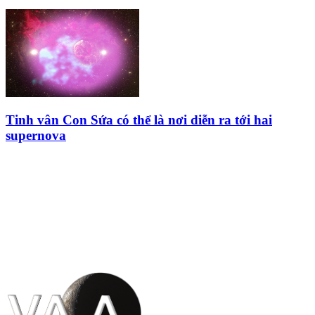
Tinh vân Con Sứa có thể là nơi diễn ra tới hai
supernova
HỘI THIÊN
VĂN VÀ VŨ TRỤ
HỌC VIỆT NAM
Vietnam Astronomy and
Cosmology Association (VACA)
Văn phòng: 90b Khương Đình,
quận Thanh Xuân, Hà Nội
Điện thoại: 091.530.1116; Email: