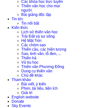
Các khóa học trực tuyến
Thiên văn học cho mọi
người
Bài giảng độc lập
Tin tức
Tin nổi bật
Kiến thức
Lịch sử thiên văn học
Trái Đất và sự sống
Hệ Mặt Trời
Các chòm sao
Thiên cầu, các hiện tượng
Sao, tinh vân, lỗ đen, ...
Thiên hà
Vũ trụ học
Thiên văn Phương Đông
Dụng cụ thiên văn
Chủ đề khác
Tham khảo
Bài viết, ý kiến
Phim, tài liệu, tiện ích
Giải trí
English website
Donate
Sky Events