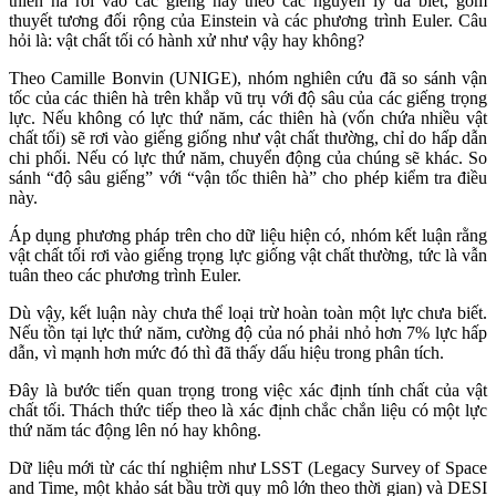
thiên hà rơi vào các giếng này theo các nguyên lý đã biết, gồm
thuyết tương đối rộng của Einstein và các phương trình Euler. Câu
hỏi là: vật chất tối có hành xử như vậy hay không?
Theo Camille Bonvin (UNIGE), nhóm nghiên cứu đã so sánh vận
tốc của các thiên hà trên khắp vũ trụ với độ sâu của các giếng trọng
lực. Nếu không có lực thứ năm, các thiên hà (vốn chứa nhiều vật
chất tối) sẽ rơi vào giếng giống như vật chất thường, chỉ do hấp dẫn
chi phối. Nếu có lực thứ năm, chuyển động của chúng sẽ khác. So
sánh “độ sâu giếng” với “vận tốc thiên hà” cho phép kiểm tra điều
này.
Áp dụng phương pháp trên cho dữ liệu hiện có, nhóm kết luận rằng
vật chất tối rơi vào giếng trọng lực giống vật chất thường, tức là vẫn
tuân theo các phương trình Euler.
Dù vậy, kết luận này chưa thể loại trừ hoàn toàn một lực chưa biết.
Nếu tồn tại lực thứ năm, cường độ của nó phải nhỏ hơn 7% lực hấp
dẫn, vì mạnh hơn mức đó thì đã thấy dấu hiệu trong phân tích.
Đây là bước tiến quan trọng trong việc xác định tính chất của vật
chất tối. Thách thức tiếp theo là xác định chắc chắn liệu có một lực
thứ năm tác động lên nó hay không.
Dữ liệu mới từ các thí nghiệm như LSST (Legacy Survey of Space
and Time, một khảo sát bầu trời quy mô lớn theo thời gian) và DESI