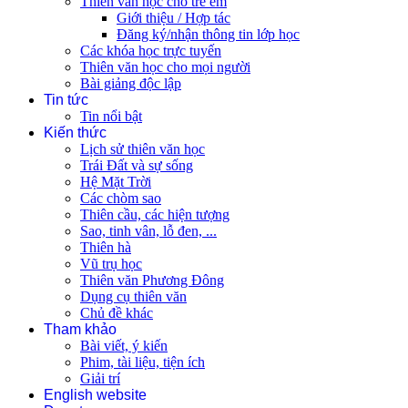
Thiên văn học cho trẻ em
Giới thiệu / Hợp tác
Đăng ký/nhận thông tin lớp học
Các khóa học trực tuyến
Thiên văn học cho mọi người
Bài giảng độc lập
Tin tức
Tin nổi bật
Kiến thức
Lịch sử thiên văn học
Trái Đất và sự sống
Hệ Mặt Trời
Các chòm sao
Thiên cầu, các hiện tượng
Sao, tinh vân, lỗ đen, ...
Thiên hà
Vũ trụ học
Thiên văn Phương Đông
Dụng cụ thiên văn
Chủ đề khác
Tham khảo
Bài viết, ý kiến
Phim, tài liệu, tiện ích
Giải trí
English website