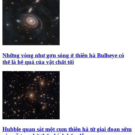
Những vòng như gợn sóng ở thiên hà Bullseye có
thể là hệ quả của vật chất tối
Hubble quan sát một cụm thiên hà từ giai đoạn sớm