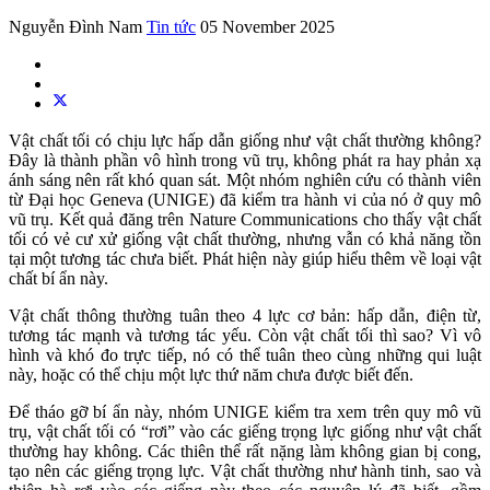
Nguyễn Đình Nam
Tin tức
05 November 2025
Vật chất tối có chịu lực hấp dẫn giống như vật chất thường không?
Đây là thành phần vô hình trong vũ trụ, không phát ra hay phản xạ
ánh sáng nên rất khó quan sát. Một nhóm nghiên cứu có thành viên
từ Đại học Geneva (UNIGE) đã kiểm tra hành vi của nó ở quy mô
vũ trụ. Kết quả đăng trên Nature Communications cho thấy vật chất
tối có vẻ cư xử giống vật chất thường, nhưng vẫn có khả năng tồn
tại một tương tác chưa biết. Phát hiện này giúp hiểu thêm về loại vật
chất bí ẩn này.
Vật chất thông thường tuân theo 4 lực cơ bản: hấp dẫn, điện từ,
tương tác mạnh và tương tác yếu. Còn vật chất tối thì sao? Vì vô
hình và khó đo trực tiếp, nó có thể tuân theo cùng những qui luật
này, hoặc có thể chịu một lực thứ năm chưa được biết đến.
Để tháo gỡ bí ẩn này, nhóm UNIGE kiểm tra xem trên quy mô vũ
trụ, vật chất tối có “rơi” vào các giếng trọng lực giống như vật chất
thường hay không. Các thiên thể rất nặng làm không gian bị cong,
tạo nên các giếng trọng lực. Vật chất thường như hành tinh, sao và