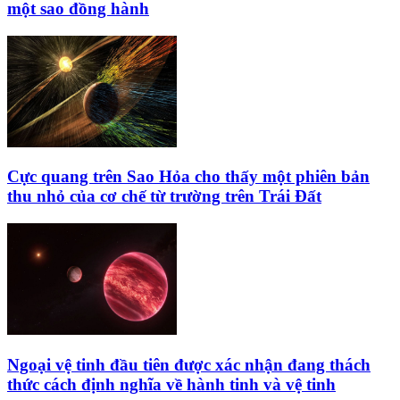
một sao đồng hành
Cực quang trên Sao Hỏa cho thấy một phiên bản
thu nhỏ của cơ chế từ trường trên Trái Đất
Ngoại vệ tinh đầu tiên được xác nhận đang thách
thức cách định nghĩa về hành tinh và vệ tinh