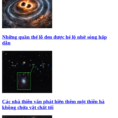
Những quần thể lỗ đen được hé lộ nhờ sóng hấp
dẫn
Các nhà thiên văn phát hiện thêm một thiên hà
không chứa vật chất tối