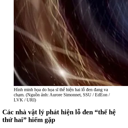
Hình minh họa do họa sĩ thể hiện hai lỗ đen đang va
chạm. (Nguồn ảnh: Aurore Simonnet, SSU / EdEon /
LVK / URI)
Các nhà vật lý phát hiện lỗ đen “thế hệ
thứ hai” hiếm gặp