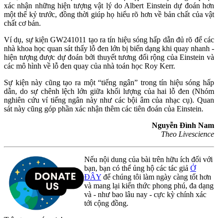
xác nhận những hiện tượng vật lý do Albert Einstein dự đoán hơn
một thế kỷ trước, đồng thời giúp họ hiểu rõ hơn về bản chất của vật
chất cơ bản.
Ví dụ, sự kiện GW241011 tạo ra tín hiệu sóng hấp dẫn đủ rõ để các
nhà khoa học quan sát thấy lỗ đen lớn bị biến dạng khi quay nhanh -
hiện tượng được dự đoán bởi thuyết tương đối rộng của Einstein và
các mô hình về lỗ đen quay của nhà toán học Roy Kerr.
Sự kiện này cũng tạo ra một “tiếng ngân” trong tín hiệu sóng hấp
dẫn, do sự chênh lệch lớn giữa khối lượng của hai lỗ đen (Nhóm
nghiên cứu ví tiếng ngân này như các bội âm của nhạc cụ). Quan
sát này cũng góp phần xác nhận thêm các tiên đoán của Einstein.
Nguyễn Đình Nam
Theo Livescience
Nếu nội dung của bài trên hữu ích đối với
bạn, bạn có thể ủng hộ các tác giả
Ở
ĐÂY
để chúng tôi làm ngày càng tốt hơn
và mang lại kiến thức phong phú, đa dạng
và - như bao lâu nay - cực kỳ chính xác
tới cộng đồng.