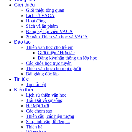
Giới thiệu
Giới thiệu tổng quan
Lịch sử VACA
Hoạt động
Sách và ấn phẩm
Đăng ký hội viên VACA
20 năm Thiên văn học và VACA
Đào tạo
Thiên văn học cho trẻ em
Giới thiệu / Hợp tác
Đăng ký/nhận thông tin lớp học
Các khóa học trực tuyến
Thiên văn học cho mọi người
Bài giảng độc lập
Tin tức
Tin nổi bật
Kiến thức
Lịch sử thiên văn học
Trái Đất và sự sống
Hệ Mặt Trời
Các chòm sao
Thiên cầu, các hiện tượng
Sao, tinh vân, lỗ đen, ...
Thiên hà