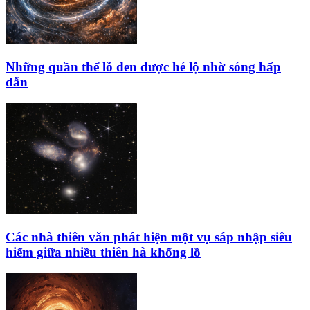
Những quần thể lỗ đen được hé lộ nhờ sóng hấp
dẫn
Các nhà thiên văn phát hiện một vụ sáp nhập siêu
hiếm giữa nhiều thiên hà khổng lồ