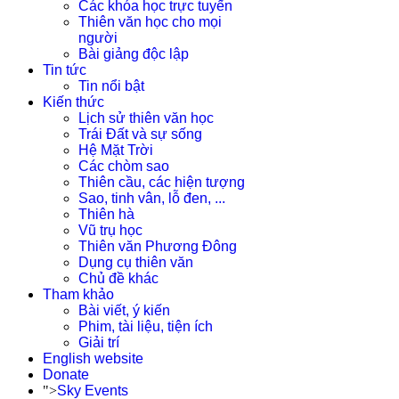
Các khóa học trực tuyến
Thiên văn học cho mọi
người
Bài giảng độc lập
Tin tức
Tin nổi bật
Kiến thức
Lịch sử thiên văn học
Trái Đất và sự sống
Hệ Mặt Trời
Các chòm sao
Thiên cầu, các hiện tượng
Sao, tinh vân, lỗ đen, ...
Thiên hà
Vũ trụ học
Thiên văn Phương Đông
Dụng cụ thiên văn
Chủ đề khác
Tham khảo
Bài viết, ý kiến
Phim, tài liệu, tiện ích
Giải trí
English website
Donate
">
Sky Events