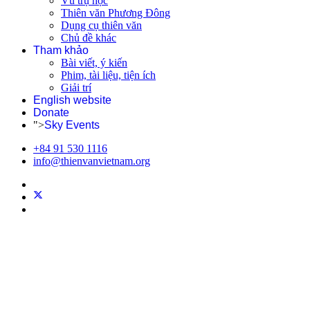
Vũ trụ học
Thiên văn Phương Đông
Dụng cụ thiên văn
Chủ đề khác
Tham khảo
Bài viết, ý kiến
Phim, tài liệu, tiện ích
Giải trí
English website
Donate
">
Sky Events
+84 91 530 1116
info@thienvanvietnam.org