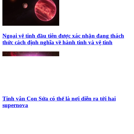
Ngoại vệ tinh đầu tiên được xác nhận đang thách
thức cách định nghĩa về hành tinh và vệ tinh
Tinh vân Con Sứa có thể là nơi diễn ra tới hai
supernova
HỘI THIÊN