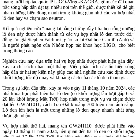
mạng lưới hợp tác quốc tế LIGO-Virgo-KAGRA, gồm các đài quan
trắc sóng hấp dẫn đặt tại nhiều nơi trên thế giới, được thiết kế để ghi
nhận những biến động mạnh trong không gian như các vụ hợp nhất
lỗ đen hay va chạm sao neutron.
Kết quả nghiên cứu “mang lại bằng chứng đầy hứa hẹn rằng những
lỗ đen này được hình thành từ các vụ hợp nhất lỗ đen trước đó,”
đồng tác giả Stephen Fairhurst, giáo sư tại Đại học Cardiff (Anh) và
là người phát ngôn của Nhóm hợp tác khoa học LIGO, cho biết
trong thông cáo.
Nghiên cứu này dựa trên hai vụ hợp nhất được phát hiện gần đây,
xảy ra chỉ cách nhau một tháng. Việc phân tích các tín hiệu sóng
hấp dẫn từ hai sự kiện này giúp các nhà nghiên cứu xác định được
khối lượng, tốc độ quay và khoảng cách của các lỗ đen tham gia.
Trong sự kiện đầu tiên, xảy ra vào ngày 11 tháng 10 năm 2024, các
nhà khoa học phát hiện hai lỗ đen (có khối lượng lần lượt gấp 6 và
20 lần khối lượng Mặt Trời) hợp nhất trong một vụ va chạm được
đặt tên GW241011, cách Trái Đất khoảng 700 triệu năm ánh sáng.
Lỗ đen lớn hơn là một trong những lỗ đen quay nhanh nhất từng
được ghi nhận.
Vụ hợp nhất thứ hai, mang tên GW241110, được phát hiện vào
ngày 10 tháng 11 năm 2024, liên quan đến hai lỗ đen có khối lượng
gấp 8 và 17 lần Mặt Trời. Sự kiện này diễn ra xa hơn, ở khoảng