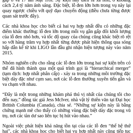
cách 2,4 tỷ năm ánh sáng. Đặc biệt, lỗ đen lớn hơn trong vụ này lại
quay ngược chiều với quỹ đạo chuyển động (điều chưa từng được
quan sát trước đây).
Các nhà khoa học cho biết cả hai vụ hợp nhất đều có những đặc
điểm khác thường: lỗ đen lớn trong mỗi vụ gần gấp đôi khối lượng
của lỗ đen nhỏ hơn, và tốc độ quay của chúng cũng khác biệt rõ rệt
so với hàng trăm vụ hợp nhất từng được phát hiện thông qua sóng
hấp dẫn kể từ khi LIGO lần đầu ghi nhận hiện tượng này vào năm
2015.
Nhóm nghiên cứu cho rằng các lỗ đen lớn trong hai sự kiện trên có
thể đã hình thành qua một quá trình gọi là “hierarchical merger”
(tạm dịch: hợp nhất phân cấp) - xảy ra trong những môi trường đặc
biệt dày đặc như cụm sao, nơi các lỗ đen thường xuyên tiến gần và
va chạm với nhau.
“Đây là một trong những khám phá thú vị nhất của chúng tôi cho
đến nay,” đồng tác giả Jess McIver, nhà vật lý thiên văn tại Đại học
British Columbia (Canada), chia sẻ. “Những sự kiện này là bằng
chứng mạnh mẽ cho thấy có những vùng đặc biệt dày đặc trong vũ
trụ, nơi các tàn dư sao liên tục bị hút vào nhau.”
Ngoài việc phát hiện khả năng tồn tại của các lỗ đen “thế hệ thứ
hai”, các nhà khoa học cho biết hai vụ hợp nhất này cũng tiếp tục