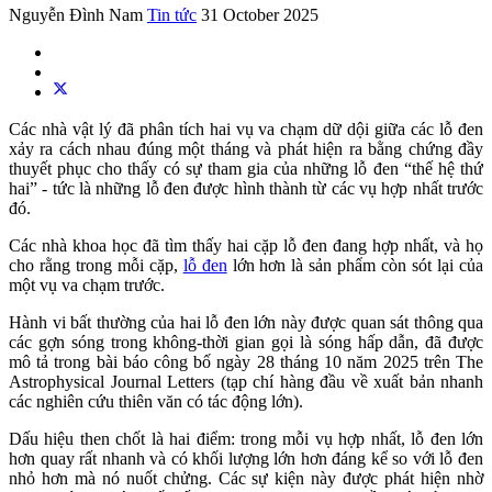
Nguyễn Đình Nam
Tin tức
31 October 2025
Các nhà vật lý đã phân tích hai vụ va chạm dữ dội giữa các lỗ đen
xảy ra cách nhau đúng một tháng và phát hiện ra bằng chứng đầy
thuyết phục cho thấy có sự tham gia của những lỗ đen “thế hệ thứ
hai” - tức là những lỗ đen được hình thành từ các vụ hợp nhất trước
đó.
Các nhà khoa học đã tìm thấy hai cặp lỗ đen đang hợp nhất, và họ
cho rằng trong mỗi cặp,
lỗ đen
lớn hơn là sản phẩm còn sót lại của
một vụ va chạm trước.
Hành vi bất thường của hai lỗ đen lớn này được quan sát thông qua
các gợn sóng trong không-thời gian gọi là sóng hấp dẫn, đã được
mô tả trong bài báo công bố ngày 28 tháng 10 năm 2025 trên The
Astrophysical Journal Letters (tạp chí hàng đầu về xuất bản nhanh
các nghiên cứu thiên văn có tác động lớn).
Dấu hiệu then chốt là hai điểm: trong mỗi vụ hợp nhất, lỗ đen lớn
hơn quay rất nhanh và có khối lượng lớn hơn đáng kể so với lỗ đen
nhỏ hơn mà nó nuốt chửng. Các sự kiện này được phát hiện nhờ