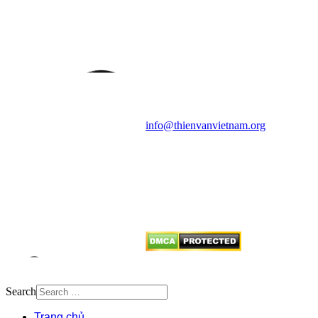
VĂN VÀ VŨ TRỤ
HỌC VIỆT NAM
Vietnam Astronomy and
Cosmology Association (VACA)
Văn phòng: 90b Khương Đình,
quận Thanh Xuân, Hà Nội
Điện thoại: 091.530.1116; Email:
info@thienvanvietnam.org
Mọi bài viết tại đây thuộc bản
quyền của VACA, vui lòng ghi rõ
tên tác giả và nguồn trích
dẫn
Thienvanvietnam.org
khi quý
vị tái sử dụng bất cứ nội dung nào
từ website này.
Search
Trang chủ