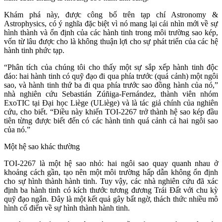
Khám phá này, được công bố trên tạp chí Astronomy &
Astrophysics, có ý nghĩa đặc biệt vì nó mang lại cái nhìn mới về sự
hình thành và ổn định của các hành tinh trong môi trường sao kép,
vốn từ lâu được cho là không thuận lợi cho sự phát triển của các hệ
hành tinh phức tạp.
“Phân tích của chúng tôi cho thấy một sự sắp xếp hành tinh độc
đáo: hai hành tinh có quỹ đạo đi qua phía trước (quá cảnh) một ngôi
sao, và hành tinh thứ ba đi qua phía trước sao đồng hành của nó,”
nhà nghiên cứu Sebastián Zúñiga-Fernández, thành viên nhóm
ExoTIC tại Đại học Liège (ULiège) và là tác giả chính của nghiên
cứu, cho biết. “Điều này khiến TOI-2267 trở thành hệ sao kép đầu
tiên từng được biết đến có các hành tinh quá cảnh cả hai ngôi sao
của nó.”
Một hệ sao khác thường
TOI-2267 là một hệ sao nhỏ: hai ngôi sao quay quanh nhau ở
khoảng cách gần, tạo nên một môi trường hấp dẫn không ổn định
cho sự hình thành hành tinh. Tuy vậy, các nhà nghiên cứu đã xác
định ba hành tinh có kích thước tương đương Trái Đất với chu kỳ
quỹ đạo ngắn. Đây là một kết quả gây bất ngờ, thách thức nhiều mô
hình cổ điển về sự hình thành hành tinh.