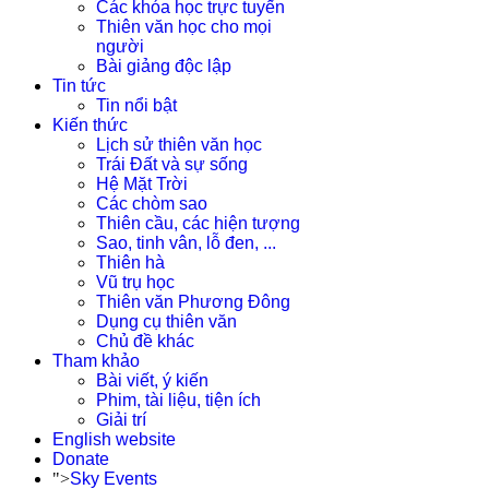
Các khóa học trực tuyến
Thiên văn học cho mọi
người
Bài giảng độc lập
Tin tức
Tin nổi bật
Kiến thức
Lịch sử thiên văn học
Trái Đất và sự sống
Hệ Mặt Trời
Các chòm sao
Thiên cầu, các hiện tượng
Sao, tinh vân, lỗ đen, ...
Thiên hà
Vũ trụ học
Thiên văn Phương Đông
Dụng cụ thiên văn
Chủ đề khác
Tham khảo
Bài viết, ý kiến
Phim, tài liệu, tiện ích
Giải trí
English website
Donate
">
Sky Events