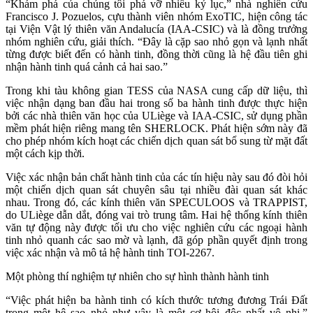
“Khám phá của chúng tôi phá vỡ nhiều kỷ lục,” nhà nghiên cứu
Francisco J. Pozuelos, cựu thành viên nhóm ExoTIC, hiện công tác
tại Viện Vật lý thiên văn Andalucía (IAA-CSIC) và là đồng trưởng
nhóm nghiên cứu, giải thích. “Đây là cặp sao nhỏ gọn và lạnh nhất
từng được biết đến có hành tinh, đồng thời cũng là hệ đầu tiên ghi
nhận hành tinh quá cảnh cả hai sao.”
Trong khi tàu không gian TESS của NASA cung cấp dữ liệu, thì
việc nhận dạng ban đầu hai trong số ba hành tinh được thực hiện
bởi các nhà thiên văn học của ULiège và IAA-CSIC, sử dụng phần
mềm phát hiện riêng mang tên SHERLOCK. Phát hiện sớm này đã
cho phép nhóm kích hoạt các chiến dịch quan sát bổ sung từ mặt đất
một cách kịp thời.
Việc xác nhận bản chất hành tinh của các tín hiệu này sau đó đòi hỏi
một chiến dịch quan sát chuyên sâu tại nhiều đài quan sát khác
nhau. Trong đó, các kính thiên văn SPECULOOS và TRAPPIST,
do ULiège dẫn dắt, đóng vai trò trung tâm. Hai hệ thống kính thiên
văn tự động này được tối ưu cho việc nghiên cứu các ngoại hành
tinh nhỏ quanh các sao mờ và lạnh, đã góp phần quyết định trong
việc xác nhận và mô tả hệ hành tinh TOI-2267.
Một phòng thí nghiệm tự nhiên cho sự hình thành hành tinh
“Việc phát hiện ba hành tinh có kích thước tương đương Trái Đất
trong một hệ sao nhỏ như vậy là một cơ hội độc nhất vô nhị,”