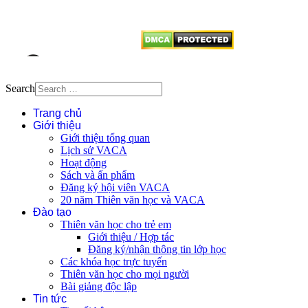
vị tái sử dụng bất cứ nội dung nào
từ website này.
Search
Trang chủ
Giới thiệu
Giới thiệu tổng quan
Lịch sử VACA
Hoạt động
Sách và ấn phẩm
Đăng ký hội viên VACA
20 năm Thiên văn học và VACA
Đào tạo
Thiên văn học cho trẻ em
Giới thiệu / Hợp tác
Đăng ký/nhận thông tin lớp học
Các khóa học trực tuyến
Thiên văn học cho mọi người
Bài giảng độc lập
Tin tức