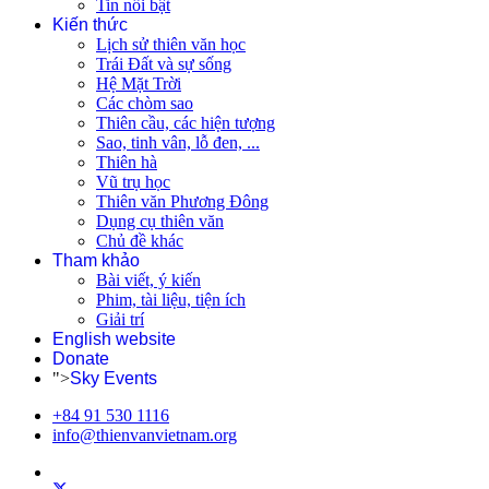
Tin nổi bật
Kiến thức
Lịch sử thiên văn học
Trái Đất và sự sống
Hệ Mặt Trời
Các chòm sao
Thiên cầu, các hiện tượng
Sao, tinh vân, lỗ đen, ...
Thiên hà
Vũ trụ học
Thiên văn Phương Đông
Dụng cụ thiên văn
Chủ đề khác
Tham khảo
Bài viết, ý kiến
Phim, tài liệu, tiện ích
Giải trí
English website
Donate
">
Sky Events
+84 91 530 1116
info@thienvanvietnam.org