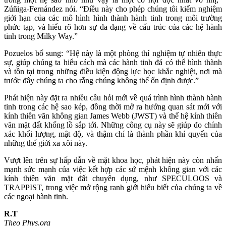
Zúñiga-Fernández nói. “Điều này cho phép chúng tôi kiểm nghiệm
giới hạn của các mô hình hình thành hành tinh trong môi trường
phức tạp, và hiểu rõ hơn sự đa dạng về cấu trúc của các hệ hành
tinh trong Milky Way.”
Pozuelos bổ sung: “Hệ này là một phòng thí nghiệm tự nhiên thực
sự, giúp chúng ta hiểu cách mà các hành tinh đá có thể hình thành
và tồn tại trong những điều kiện động lực học khắc nghiệt, nơi mà
trước đây chúng ta cho rằng chúng không thể ổn định được.”
Phát hiện này đặt ra nhiều câu hỏi mới về quá trình hình thành hành
tinh trong các hệ sao kép, đồng thời mở ra hướng quan sát mới với
kính thiên văn không gian James Webb (JWST) và thế hệ kính thiên
văn mặt đất khổng lồ sắp tới. Những công cụ này sẽ giúp đo chính
xác khối lượng, mật độ, và thậm chí là thành phần khí quyển của
những thế giới xa xôi này.
Vượt lên trên sự hấp dẫn về mặt khoa học, phát hiện này còn nhấn
mạnh sức mạnh của việc kết hợp các sứ mệnh không gian với các
kính thiên văn mặt đất chuyên dụng, như SPECULOOS và
TRAPPIST, trong việc mở rộng ranh giới hiểu biết của chúng ta về
các ngoại hành tinh.
R.T
Theo Phys.org