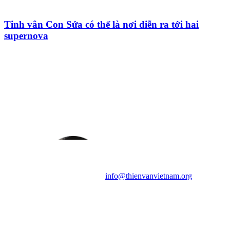
Tinh vân Con Sứa có thể là nơi diễn ra tới hai
supernova
HỘI THIÊN
VĂN VÀ VŨ TRỤ
HỌC VIỆT NAM
Vietnam Astronomy and
Cosmology Association (VACA)
Văn phòng: 90b Khương Đình,
quận Thanh Xuân, Hà Nội
Điện thoại: 091.530.1116; Email:
info@thienvanvietnam.org
Mọi bài viết tại đây thuộc bản
quyền của VACA, vui lòng ghi rõ
tên tác giả và nguồn trích
dẫn
Thienvanvietnam.org
khi quý