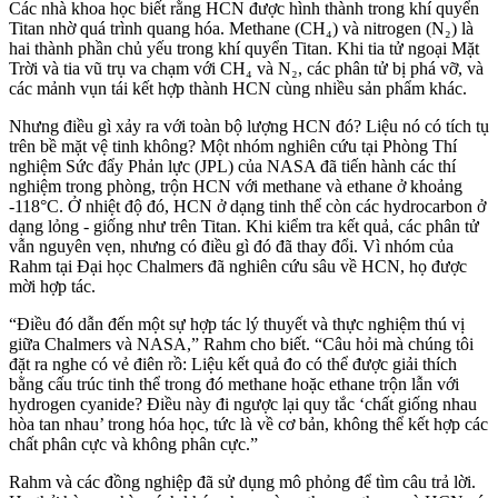
Các nhà khoa học biết rằng HCN được hình thành trong khí quyển
Titan nhờ quá trình quang hóa. Methane (CH₄) và nitrogen (N₂) là
hai thành phần chủ yếu trong khí quyển Titan. Khi tia tử ngoại Mặt
Trời và tia vũ trụ va chạm với CH₄ và N₂, các phân tử bị phá vỡ, và
các mảnh vụn tái kết hợp thành HCN cùng nhiều sản phẩm khác.
Nhưng điều gì xảy ra với toàn bộ lượng HCN đó? Liệu nó có tích tụ
trên bề mặt vệ tinh không? Một nhóm nghiên cứu tại Phòng Thí
nghiệm Sức đẩy Phản lực (JPL) của NASA đã tiến hành các thí
nghiệm trong phòng, trộn HCN với methane và ethane ở khoảng
-118°C. Ở nhiệt độ đó, HCN ở dạng tinh thể còn các hydrocarbon ở
dạng lỏng - giống như trên Titan. Khi kiểm tra kết quả, các phân tử
vẫn nguyên vẹn, nhưng có điều gì đó đã thay đổi. Vì nhóm của
Rahm tại Đại học Chalmers đã nghiên cứu sâu về HCN, họ được
mời hợp tác.
“Điều đó dẫn đến một sự hợp tác lý thuyết và thực nghiệm thú vị
giữa Chalmers và NASA,” Rahm cho biết. “Câu hỏi mà chúng tôi
đặt ra nghe có vẻ điên rồ: Liệu kết quả đo có thể được giải thích
bằng cấu trúc tinh thể trong đó methane hoặc ethane trộn lẫn với
hydrogen cyanide? Điều này đi ngược lại quy tắc ‘chất giống nhau
hòa tan nhau’ trong hóa học, tức là về cơ bản, không thể kết hợp các
chất phân cực và không phân cực.”
Rahm và các đồng nghiệp đã sử dụng mô phỏng để tìm câu trả lời.