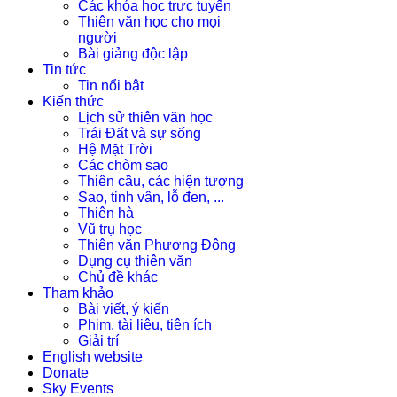
Các khóa học trực tuyến
Thiên văn học cho mọi
người
Bài giảng độc lập
Tin tức
Tin nổi bật
Kiến thức
Lịch sử thiên văn học
Trái Đất và sự sống
Hệ Mặt Trời
Các chòm sao
Thiên cầu, các hiện tượng
Sao, tinh vân, lỗ đen, ...
Thiên hà
Vũ trụ học
Thiên văn Phương Đông
Dụng cụ thiên văn
Chủ đề khác
Tham khảo
Bài viết, ý kiến
Phim, tài liệu, tiện ích
Giải trí
English website
Donate
Sky Events