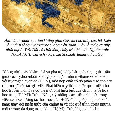
Hình ảnh radar của tàu không gian Cassini cho thấy các hồ, biển
và nhánh sông hydrocarbon lỏng trên Titan. Đây là thế giới duy
nhất ngoài Trái Đất có chất lỏng chảy trên bề mặt. Nguồn ảnh:
NASA / JPL-Caltech / Agenzia Spaziale Italiana / USGS.
“Công trình này khám phá sự pha trộn đầy bất ngờ ở trạng thái rắn
giữa các hydrocarbon không phân cực - như methane và ethane -
với hydrogen cyanide (HCN), một hợp chất có độ phân cực cao hơn
cả nước,,” các tác giả viết. Phát hiện này thách thức quan niệm hóa
học truyền thống và có thể mở rộng hiểu biết của chúng ta về hóa
học trong Hệ Mặt Trời. “Nó gợi ý những cách tiếp cận mới trong
việc xem xét tương tác hóa học của HCN ở nhiệt độ thấp, có khả
năng thay đổi nhận thức của chúng ta về các quá trình trong những
môi trường đa dạng trong khắp Hệ Mặt Trời,” họ giải thích.