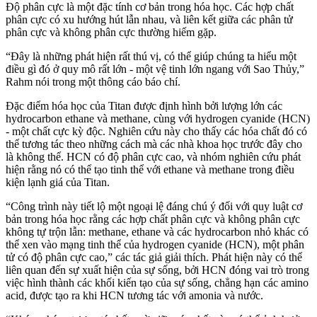
Độ phân cực là một đặc tính cơ bản trong hóa học. Các hợp chất
phân cực có xu hướng hút lẫn nhau, và liên kết giữa các phân tử
phân cực và không phân cực thường hiếm gặp.
“Đây là những phát hiện rất thú vị, có thể giúp chúng ta hiểu một
điều gì đó ở quy mô rất lớn - một vệ tinh lớn ngang với Sao Thủy,”
Rahm nói trong một thông cáo báo chí.
Đặc điểm hóa học của Titan được định hình bởi lượng lớn các
hydrocarbon ethane và methane, cùng với hydrogen cyanide (HCN)
- một chất cực kỳ độc. Nghiên cứu này cho thấy các hóa chất đó có
thể tương tác theo những cách mà các nhà khoa học trước đây cho
là không thể. HCN có độ phân cực cao, và nhóm nghiên cứu phát
hiện rằng nó có thể tạo tinh thể với ethane và methane trong điều
kiện lạnh giá của Titan.
“Công trình này tiết lộ một ngoại lệ đáng chú ý đối với quy luật cơ
bản trong hóa học rằng các hợp chất phân cực và không phân cực
không tự trộn lẫn: methane, ethane và các hydrocarbon nhỏ khác có
thể xen vào mạng tinh thể của hydrogen cyanide (HCN), một phân
tử có độ phân cực cao,” các tác giả giải thích. Phát hiện này có thể
liên quan đến sự xuất hiện của sự sống, bởi HCN đóng vai trò trong
việc hình thành các khối kiến tạo của sự sống, chẳng hạn các amino
acid, được tạo ra khi HCN tương tác với amonia và nước.