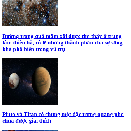
Đường trong quả mâm xôi được tìm thấy ở trung
tâm thiên hà, có lẽ những thành phần cho sự sống
khá phổ biến trong vũ trụ
Pluto và Titan có chung một đặc trưng quang phổ
chưa được giải thích