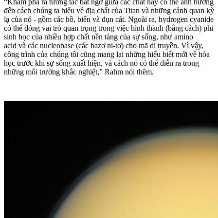
“Khám phá ra tương tác bất ngờ giữa các chất này có thể ảnh hưởng
đến cách chúng ta hiểu về địa chất của Titan và những cảnh quan kỳ
lạ của nó - gồm các hồ, biển và đụn cát. Ngoài ra, hydrogen cyanide
có thể đóng vai trò quan trọng trong việc hình thành (bằng cách) phi
sinh học của nhiều hợp chất nền tảng của sự sống, như amino
acid và các nucleobase (các bazơ ni-tơ) cho mã di truyền. Vì vậy,
công trình của chúng tôi cũng mang lại những hiểu biết mới về hóa
học trước khi sự sống xuất hiện, và cách nó có thể diễn ra trong
những môi trường khắc nghiệt,” Rahm nói thêm.