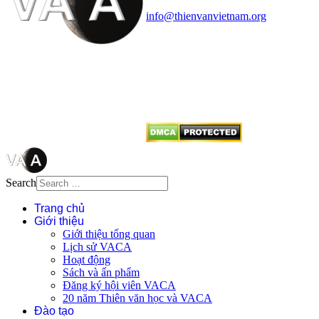
Điện thoại: 091.530.1116; Email:
info@thienvanvietnam.org
Mọi bài viết tại đây thuộc bản
quyền của VACA, vui lòng ghi rõ
tên tác giả và nguồn trích
dẫn
Thienvanvietnam.org
khi quý
vị tái sử dụng bất cứ nội dung nào
từ website này.
Search
Trang chủ
Giới thiệu
Giới thiệu tổng quan
Lịch sử VACA
Hoạt động
Sách và ấn phẩm
Đăng ký hội viên VACA
20 năm Thiên văn học và VACA
Đào tạo