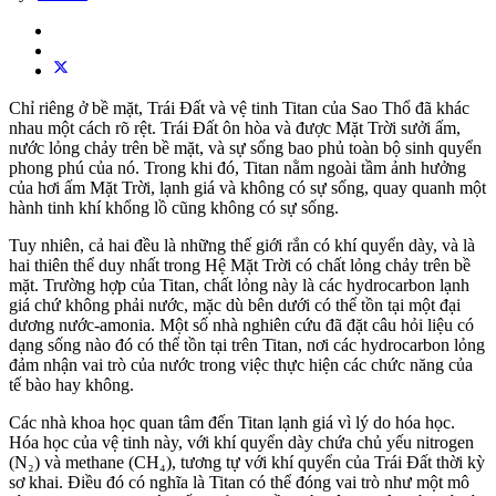
Chỉ riêng ở bề mặt, Trái Đất và vệ tinh Titan của Sao Thổ đã khác
nhau một cách rõ rệt. Trái Đất ôn hòa và được Mặt Trời sưởi ấm,
nước lỏng chảy trên bề mặt, và sự sống bao phủ toàn bộ sinh quyển
phong phú của nó. Trong khi đó, Titan nằm ngoài tầm ảnh hưởng
của hơi ấm Mặt Trời, lạnh giá và không có sự sống, quay quanh một
hành tinh khí khổng lồ cũng không có sự sống.
Tuy nhiên, cả hai đều là những thế giới rắn có khí quyển dày, và là
hai thiên thể duy nhất trong Hệ Mặt Trời có chất lỏng chảy trên bề
mặt. Trường hợp của Titan, chất lỏng này là các hydrocarbon lạnh
giá chứ không phải nước, mặc dù bên dưới có thể tồn tại một đại
dương nước-amonia. Một số nhà nghiên cứu đã đặt câu hỏi liệu có
dạng sống nào đó có thể tồn tại trên Titan, nơi các hydrocarbon lỏng
đảm nhận vai trò của nước trong việc thực hiện các chức năng của
tế bào hay không.
Các nhà khoa học quan tâm đến Titan lạnh giá vì lý do hóa học.
Hóa học của vệ tinh này, với khí quyển dày chứa chủ yếu nitrogen
(N₂) và methane (CH₄), tương tự với khí quyển của Trái Đất thời kỳ
sơ khai. Điều đó có nghĩa là Titan có thể đóng vai trò như một mô