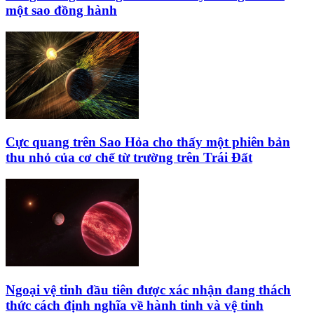
một sao đồng hành
Cực quang trên Sao Hỏa cho thấy một phiên bản
thu nhỏ của cơ chế từ trường trên Trái Đất
Ngoại vệ tinh đầu tiên được xác nhận đang thách
thức cách định nghĩa về hành tinh và vệ tinh