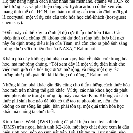
Họ thử hàng nghìn cách khác nhau mà methane, ethane và HCN có
thể tương tác, và phát hiện rằng các hydrocarbon có thể xen vào
mạng tinh thể của HCN, tạo thành những cấu trúc ổn định mới gọi
là cocrystal, một ví dụ của cấu trúc hóa học chủ-khách (host-guest
chemistry).
“Điều này có thể xảy ra ở nhiệt độ cực thấp như trên Titan. Các
phép tính của chúng tôi không chỉ dự đoán rằng hỗn hợp bất ngờ
này ổn định trong điều kiện của Titan, mà còn cho ra phổ ánh sáng
trùng khớp với dữ liệu đo của NASA,” Rahm nói.
Khám phá này không phủ nhận các quy luật về phân cực trong hóa
học, mà mở rộng chúng. “Tôi xem đây là một ví dụ điển hình cho
việc ranh giới của hóa học được mở rộng, và rằng một quy tắc
tưởng như phổ quát đôi khi không còn đúng,” Rahm nói.
Những khám phá khác gần đây cũng cho thấy những cách thức hóa
học mới trên những thế giới khác. Ví dụ, các nhà khoa học đã phát
hiện phosphine trong những lớp mây của Sao Kim. Không có cách
thức phi sinh học nào đã biết có thể tạo ra phosphine, nên nếu
không có sự sống ẩn giấu, hẳn phải tồn tại một quá trình hóa học
khác mà chúng ta chưa biết.
Kính James Webb (JWST) cũng đã phát hiện dimethyl sulfide
(DMS) trên ngoại hành tinh K2-18b, một hợp chất được xem là dấu
hiệu sinh học, vốn do sinh vật trên Trái Đất tạo ra. Tuy nhiên, vào