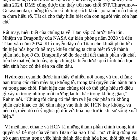
năm 2024, DMS cũng được tìm thấy trên sao chổi 67P/Churyumov-
Gerasimenko, chứng tỏ vẫn có những cách khác tạo ra nó mà chúng
ta chưa hiểu rõ. Tất cả cho thấy hiểu biết của con người vẫn còn hạn
chế.
Rất may, hiểu biết của chúng ta về Titan sắp có bước tiến lớn.
Nhiệm vụ Dragonfly của NASA dự kiến phóng năm 2028 và đến
Titan vào năm 2034. Khí quyển dày của Titan che khuất phần lớn
tín hiệu hóa học từ bề mặt, khiến chúng ta chưa biết rõ về thành
phần hóa học ở đó. Dragonfly sẽ đo đạc chi tiết thành phần vật chất
trên bề mặt vệ tinh này, giúp chúng ta hiểu được quá trình hóa học
tiền sinh học có thể tiến xa đến đâu.
“Hydrogen cyanide được tìm thấy ở nhiều nơi trong vũ trụ, chẳng
hạn trong các đám mây bụi khổng lồ, trong khí quyển các hành tinh
và trong sao chổi. Phát hiện của chúng tôi có thể giúp hiểu rõ điều
gì xảy ra trong những môi trường lạnh khác trong không gian,”
Rahm nói. “Chúng tôi cũng có thể tìm ra liệu các phân tử không
phân cực khác có thể xâm nhập vào tinh thể HCN hay không, và
nếu có, điều đó có ý nghĩa gì đối với hóa học trước khi sự sống xuất
hiện.”
“Vì methane, ethane và HCN là những thành phần chính trong khí
quyển và bề mặt của vệ tinh Titan của Sao Thổ - nơi chúng đóng vai
trò quan trọng trong việc hình thành đặc tính hóa học, thời tiết và địa