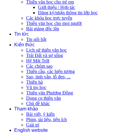
Thiên văn học cho trẻ em
Giới thiệu / Hợp tác
Đăng ký/nhận thông tin lớp học
Các khóa học trực tuyến
Thiên văn học cho mọi người
Bài giảng độc lập
Tin tức
Tin nổi bật
Kiến thức
Lịch sử thiên văn học
Trái Đất và sự sống
Hệ Mặt Trời
Các chòm sao
Thiên cầu, các hiện tượng
Sao, tinh vân, lỗ đen, ...
Thiên hà
Vũ trụ học
Thiên văn Phương Đông
Dụng cụ thiên văn
Chủ đề khác
Tham khảo
Bài viết, ý kiến
Phim, tài liệu, tiện ích
Giải trí
English website