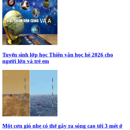
Tuyển sinh lớp học Thiên văn học hè 2026 cho
người lớn và trẻ em
Một cơn gió nhẹ có thể gây ra sóng cao tới 3 mét ở