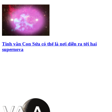
Tinh vân Con Sứa có thể là nơi diễn ra tới hai
supernova
HỘI THIÊN
VĂN VÀ VŨ TRỤ
HỌC VIỆT NAM
Vietnam Astronomy and
Cosmology Association (VACA)
Văn phòng: 90b Khương Đình,
quận Thanh Xuân, Hà Nội