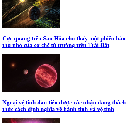
Cực quang trên Sao Hỏa cho thấy một phiên bản
thu nhỏ của cơ chế từ trường trên Trái Đất
Ngoại vệ tinh đầu tiên được xác nhận đang thách
thức cách định nghĩa về hành tinh và vệ tinh