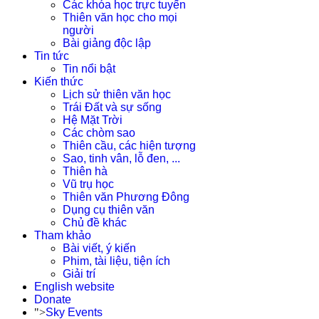
Các khóa học trực tuyến
Thiên văn học cho mọi
người
Bài giảng độc lập
Tin tức
Tin nổi bật
Kiến thức
Lịch sử thiên văn học
Trái Đất và sự sống
Hệ Mặt Trời
Các chòm sao
Thiên cầu, các hiện tượng
Sao, tinh vân, lỗ đen, ...
Thiên hà
Vũ trụ học
Thiên văn Phương Đông
Dụng cụ thiên văn
Chủ đề khác
Tham khảo
Bài viết, ý kiến
Phim, tài liệu, tiện ích
Giải trí
English website
Donate
">
Sky Events