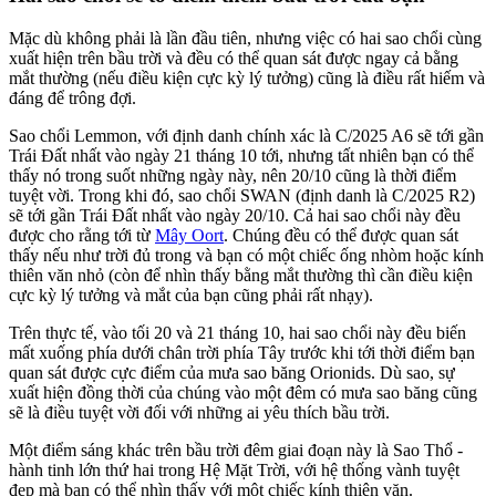
Mặc dù không phải là lần đầu tiên, nhưng việc có hai sao chổi cùng
xuất hiện trên bầu trời và đều có thể quan sát được ngay cả bằng
mắt thường (nếu điều kiện cực kỳ lý tưởng) cũng là điều rất hiếm và
đáng để trông đợi.
Sao chổi Lemmon, với định danh chính xác là C/2025 A6 sẽ tới gần
Trái Đất nhất vào ngày 21 tháng 10 tới, nhưng tất nhiên bạn có thể
thấy nó trong suốt những ngày này, nên 20/10 cũng là thời điểm
tuyệt vời. Trong khi đó, sao chổi SWAN (định danh là C/2025 R2)
sẽ tới gần Trái Đất nhất vào ngày 20/10. Cả hai sao chổi này đều
được cho rằng tới từ
Mây Oort
. Chúng đều có thể được quan sát
thấy nếu như trời đủ trong và bạn có một chiếc ống nhòm hoặc kính
thiên văn nhỏ (còn để nhìn thấy bằng mắt thường thì cần điều kiện
cực kỳ lý tưởng và mắt của bạn cũng phải rất nhạy).
Trên thực tế, vào tối 20 và 21 tháng 10, hai sao chổi này đều biến
mất xuống phía dưới chân trời phía Tây trước khi tới thời điểm bạn
quan sát được cực điểm của mưa sao băng Orionids. Dù sao, sự
xuất hiện đồng thời của chúng vào một đêm có mưa sao băng cũng
sẽ là điều tuyệt vời đối với những ai yêu thích bầu trời.
Một điểm sáng khác trên bầu trời đêm giai đoạn này là Sao Thổ -
hành tinh lớn thứ hai trong Hệ Mặt Trời, với hệ thống vành tuyệt
đẹp mà bạn có thể nhìn thấy với một chiếc kính thiên văn.