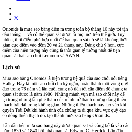
Orionids là mưa sao băng diễn ra trong toàn bộ tháng 10 này tới tận
đầu tháng 11 và có thể quan sát được từ mọi nơi trên thế giới. Tuy
nhiên, thời điểm phù hợp nhất để bạn quan sát nó sẽ là khoảng thời
gian cực điểm vào đêm 20 và 21 tháng này. Đáng chú ý hơn, cực
điểm của hiện tượng này cũng là thời gian lý tưởng nhất để bạn
quan sát hai sao chổi Lemmon và SWAN.
Lịch sử
Mưa sao băng Orionids là hiện tượng hệ quả của sao chổi nổi tiếng
Halley. Đây là một sao chổi chu kỳ ngắn, hoàn thành một vòng quỹ
đạo trong 76 năm và lần cuối cùng nó tiến tới cận điểm để chúng ta
quan sát được là năm 1986. Những mảnh vụn mà sao chổi này để
lại trong những lần ghé thăm của mình trở thành những dòng thiên
thạch trải dài trong không gian. Những thiên thạch này lao vào khí
quyển Trái Đất khi hành tinh của chúng ta đi qua khu vực quỹ đạo
có dòng thiên thạch đó, tạo thành mưa sao băng Orionids.
Lần đầu tiên mưa sao băng này được quan sát và công bố là vào các
năm 1839 và 1840 bởi nhà quan sát Edward C. Herrick. Lần đầu