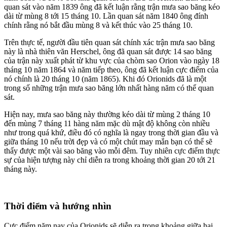
quan sát vào năm 1839 ông đã kết luận rằng trận mưa sao băng kéo
dài từ mùng 8 tới 15 tháng 10. Lần quan sát năm 1840 ông đính
chính rằng nó bắt đầu mùng 8 và kết thúc vào 25 tháng 10.
Trên thực tế, người đầu tiên quan sát chính xác trận mưa sao băng
này là nhà thiên văn Herschel, ông đã quan sát được 14 sao băng
của trận này xuất phát từ khu vực của chòm sao Orion vào ngày 18
tháng 10 năm 1864 và năm tiếp theo, ông đã kết luận cực điểm của
nó chính là 20 tháng 10 (năm 1865). Khi đó Orionids đã là một
trong số những trận mưa sao băng lớn nhất hàng năm có thể quan
sát.
Hiện nay, mưa sao băng này thường kéo dài từ mùng 2 tháng 10
đến mùng 7 tháng 11 hàng năm mặc dù mật độ không còn nhiều
như trong quá khứ, điều đó có nghĩa là ngay trong thời gian đầu và
giữa tháng 10 nếu trời đẹp và có một chút may mắn bạn có thể sẽ
thấy được một vài sao băng vào mỗi đêm. Tuy nhiên cực điểm thực
sự của hiện tượng này chỉ diễn ra trong khoảng thời gian 20 tới 21
tháng này.
Thời điểm và hướng nhìn
Cực điểm năm nay của Orionids sẽ diễn ra trong khoảng giữa hai