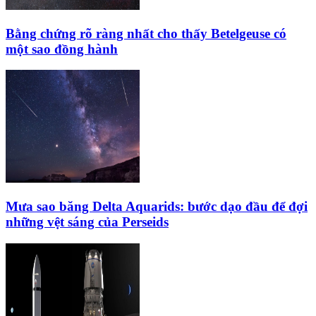
Bằng chứng rõ ràng nhất cho thấy Betelgeuse có
một sao đồng hành
Mưa sao băng Delta Aquarids: bước dạo đầu để đợi
những vệt sáng của Perseids