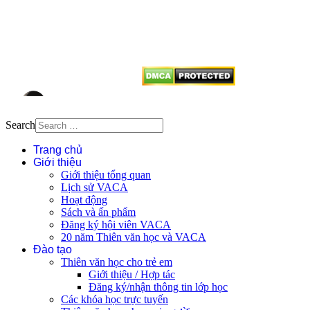
tên tác giả và nguồn trích
dẫn
Thienvanvietnam.org
khi quý
vị tái sử dụng bất cứ nội dung nào
từ website này.
Search
Trang chủ
Giới thiệu
Giới thiệu tổng quan
Lịch sử VACA
Hoạt động
Sách và ấn phẩm
Đăng ký hội viên VACA
20 năm Thiên văn học và VACA
Đào tạo
Thiên văn học cho trẻ em
Giới thiệu / Hợp tác
Đăng ký/nhận thông tin lớp học
Các khóa học trực tuyến