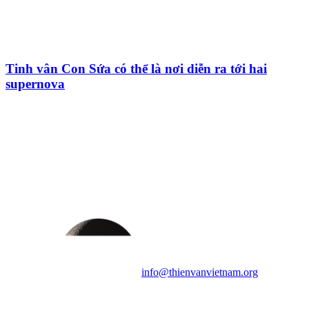
Tinh vân Con Sứa có thể là nơi diễn ra tới hai
supernova
HỘI THIÊN
VĂN VÀ VŨ TRỤ
HỌC VIỆT NAM
Vietnam Astronomy and
Cosmology Association (VACA)
Văn phòng: 90b Khương Đình,
quận Thanh Xuân, Hà Nội
Điện thoại: 091.530.1116; Email:
info@thienvanvietnam.org
Mọi bài viết tại đây thuộc bản
quyền của VACA, vui lòng ghi rõ