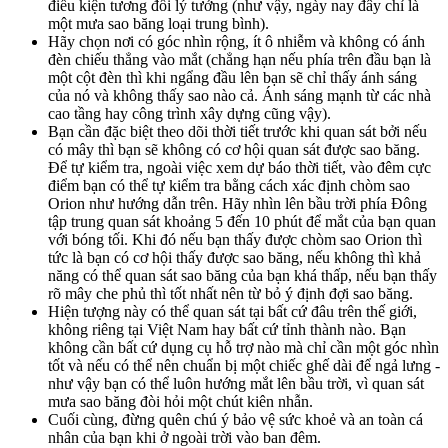
điều kiện tương đối lý tưởng (như vậy, ngày nay đây chỉ là
một mưa sao băng loại trung bình).
Hãy chọn nơi có góc nhìn rộng, ít ô nhiễm và không có ánh
đèn chiếu thẳng vào mắt (chẳng hạn nếu phía trên đầu bạn là
một cột đèn thì khi ngẩng đầu lên bạn sẽ chỉ thấy ánh sáng
của nó và không thấy sao nào cả. Ánh sáng mạnh từ các nhà
cao tầng hay công trình xây dựng cũng vậy).
Bạn cần đặc biệt theo dõi thời tiết trước khi quan sát bởi nếu
có mây thì bạn sẽ không có cơ hội quan sát được sao băng.
Để tự kiểm tra, ngoài việc xem dự báo thời tiết, vào đêm cực
điểm bạn có thể tự kiểm tra bằng cách xác định chòm sao
Orion như hướng dẫn trên. Hãy nhìn lên bầu trời phía Đông
tập trung quan sát khoảng 5 đến 10 phút để mắt của bạn quan
với bóng tối. Khi đó nếu bạn thấy được chòm sao Orion thì
tức là bạn có cơ hội thấy được sao băng, nếu không thì khả
năng có thể quan sát sao băng của bạn khá thấp, nếu bạn thấy
rõ mây che phủ thì tốt nhất nên từ bỏ ý định đợi sao băng.
Hiện tượng này có thể quan sát tại bất cứ đâu trên thế giới,
không riêng tại Việt Nam hay bất cứ tỉnh thành nào. Bạn
không cần bất cứ dụng cụ hỗ trợ nào mà chỉ cần một góc nhìn
tốt và nếu có thể nên chuẩn bị một chiếc ghế dài để ngả lưng -
như vậy bạn có thể luôn hướng mắt lên bầu trời, vì quan sát
mưa sao băng đòi hỏi một chút kiên nhẫn.
Cuối cùng, đừng quên chú ý bảo vệ sức khoẻ và an toàn cá
nhân của bạn khi ở ngoài trời vào ban đêm.