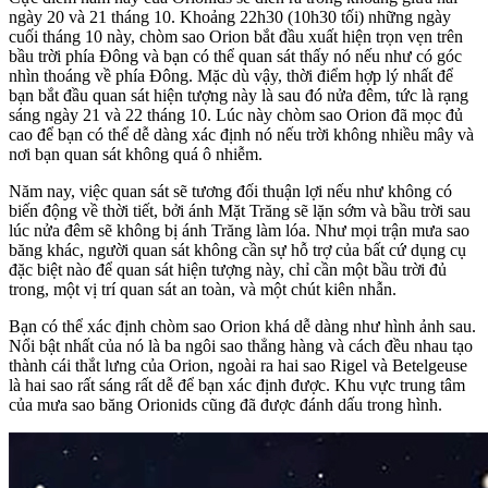
ngày 20 và 21 tháng 10. Khoảng 22h30 (10h30 tối) những ngày
cuối tháng 10 này, chòm sao Orion bắt đầu xuất hiện trọn vẹn trên
bầu trời phía Đông và bạn có thể quan sát thấy nó nếu như có góc
nhìn thoáng về phía Đông. Mặc dù vậy, thời điểm hợp lý nhất để
bạn bắt đầu quan sát hiện tượng này là sau đó nửa đêm, tức là rạng
sáng ngày 21 và 22 tháng 10. Lúc này chòm sao Orion đã mọc đủ
cao để bạn có thể dễ dàng xác định nó nếu trời không nhiều mây và
nơi bạn quan sát không quá ô nhiễm.
Năm nay, việc quan sát sẽ tương đối thuận lợi nếu như không có
biến động về thời tiết, bởi ánh Mặt Trăng sẽ lặn sớm và bầu trời sau
lúc nửa đêm sẽ không bị ánh Trăng làm lóa. Như mọi trận mưa sao
băng khác, người quan sát không cần sự hỗ trợ của bất cứ dụng cụ
đặc biệt nào để quan sát hiện tượng này, chỉ cần một bầu trời đủ
trong, một vị trí quan sát an toàn, và một chút kiên nhẫn.
Bạn có thể xác định chòm sao Orion khá dễ dàng như hình ảnh sau.
Nổi bật nhất của nó là ba ngôi sao thẳng hàng và cách đều nhau tạo
thành cái thắt lưng của Orion, ngoài ra hai sao Rigel và Betelgeuse
là hai sao rất sáng rất dễ để bạn xác định được. Khu vực trung tâm
của mưa sao băng Orionids cũng đã được đánh dấu trong hình.