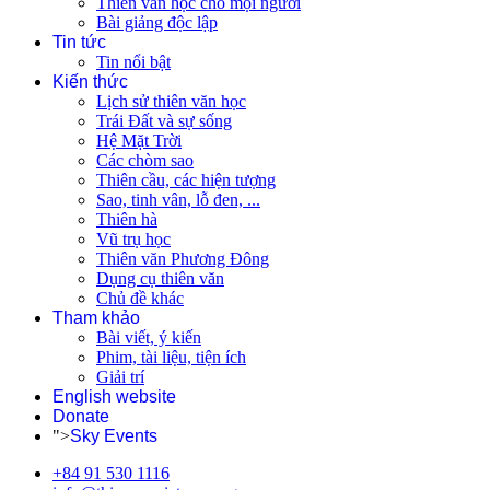
Thiên văn học cho mọi người
Bài giảng độc lập
Tin tức
Tin nổi bật
Kiến thức
Lịch sử thiên văn học
Trái Đất và sự sống
Hệ Mặt Trời
Các chòm sao
Thiên cầu, các hiện tượng
Sao, tinh vân, lỗ đen, ...
Thiên hà
Vũ trụ học
Thiên văn Phương Đông
Dụng cụ thiên văn
Chủ đề khác
Tham khảo
Bài viết, ý kiến
Phim, tài liệu, tiện ích
Giải trí
English website
Donate
">
Sky Events
+84 91 530 1116