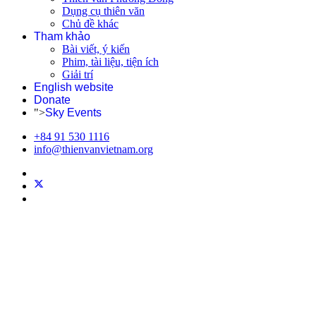
Dụng cụ thiên văn
Chủ đề khác
Tham khảo
Bài viết, ý kiến
Phim, tài liệu, tiện ích
Giải trí
English website
Donate
">
Sky Events
+84 91 530 1116
info@thienvanvietnam.org