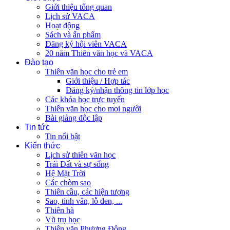
Giới thiệu tổng quan
Lịch sử VACA
Hoạt động
Sách và ấn phẩm
Đăng ký hội viên VACA
20 năm Thiên văn học và VACA
Đào tạo
Thiên văn học cho trẻ em
Giới thiệu / Hợp tác
Đăng ký/nhận thông tin lớp học
Các khóa học trực tuyến
Thiên văn học cho mọi người
Bài giảng độc lập
Tin tức
Tin nổi bật
Kiến thức
Lịch sử thiên văn học
Trái Đất và sự sống
Hệ Mặt Trời
Các chòm sao
Thiên cầu, các hiện tượng
Sao, tinh vân, lỗ đen, ...
Thiên hà
Vũ trụ học
Thiên văn Phương Đông