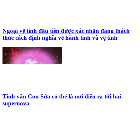
Ngoại vệ tinh đầu tiên được xác nhận đang thách
thức cách định nghĩa về hành tinh và vệ tinh
Tinh vân Con Sứa có thể là nơi diễn ra tới hai
supernova
HỘI THIÊN
VĂN VÀ VŨ TRỤ