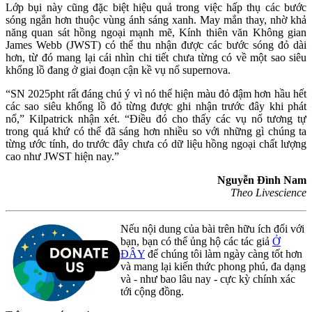
Lớp bụi này cũng đặc biệt hiệu quả trong việc hấp thụ các bước
sóng ngắn hơn thuộc vùng ánh sáng xanh. May mắn thay, nhờ khả
năng quan sát hồng ngoại mạnh mẽ, Kính thiên văn Không gian
James Webb (JWST) có thể thu nhận được các bước sóng đỏ dài
hơn, từ đó mang lại cái nhìn chi tiết chưa từng có về một sao siêu
khổng lồ đang ở giai đoạn cận kề vụ nổ supernova.
“SN 2025pht rất đáng chú ý vì nó thể hiện màu đỏ đậm hơn hầu hết
các sao siêu khổng lồ đỏ từng được ghi nhận trước đây khi phát
nổ,” Kilpatrick nhận xét. “Điều đó cho thấy các vụ nổ tương tự
trong quá khứ có thể đã sáng hơn nhiều so với những gì chúng ta
từng ước tính, do trước đây chưa có dữ liệu hồng ngoại chất lượng
cao như JWST hiện nay.”
Nguyễn Đình Nam
Theo Livescience
Nếu nội dung của bài trên hữu ích đối với
bạn, bạn có thể ủng hộ các tác giả
Ở
ĐÂY
để chúng tôi làm ngày càng tốt hơn
và mang lại kiến thức phong phú, đa dạng
và - như bao lâu nay - cực kỳ chính xác
tới cộng đồng.