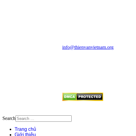
HỌC VIỆT NAM
Vietnam Astronomy and
Cosmology Association (VACA)
Văn phòng: 90b Khương Đình,
quận Thanh Xuân, Hà Nội
Điện thoại: 091.530.1116; Email:
info@thienvanvietnam.org
Mọi bài viết tại đây thuộc bản
quyền của VACA, vui lòng ghi rõ
tên tác giả và nguồn trích
dẫn
Thienvanvietnam.org
khi quý
vị tái sử dụng bất cứ nội dung nào
từ website này.
Search
Trang chủ
Giới thiệu