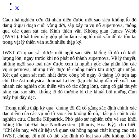
Các nhà nghiên cứu đã nhận diện được một sao siêu khổng lồ đỏ
đang ở giai đoạn cuối vòng đời, sắp xảy ra vụ nổ supernova, thông
qua các quan sát của Kính thiên văn Không gian James Webb
(JWST). Phát hiện này góp phần làm sáng tỏ một vấn đề đã tồn tại
trong vật lý thiên văn suốt nhiều thập kỷ.
JWST đã quan sát được một ngôi sao siêu khổng lồ đỏ có khối
lượng lớn, ngay trước khi nó phát nổ thành supernova. Về lý thuyết,
những ngôi sao loại này được xem là nguồn gốc của phần lớn các
vụ supernova, nhưng trên thực tế chúng hiếm khi được ghi nhận.
Kết quả quan sát mới nhất được công bố ngày 8 tháng 10 trên tạp
chí The Astrophysical Journal Letters (tạp chí hàng đầu về xuất bản
nhanh các nghiên cứu thiên văn có tác động lớn), củng cố giả thuyết
rằng các sao siêu khổng lồ đỏ thường bị che khuất bởi những đám
mây bụi dày đặc.
“Trong nhiều thập kỷ qua, chúng tôi đã cố gắng xác định chính xác
đặc điểm của các vụ nổ từ sao siêu khổng lồ đỏ,” tác giả chính của
nghiên cứu, Charlie Kilpatrick, Phó giáo sư nghiên cứu về sao khối
lượng lớn tại Đại học Northwestern (Illinois, Hoa Kỳ), cho biết.
“Chỉ đến nay, với dữ liệu và quan sát hồng ngoại chất lượng cao của
JWST, chúng tôi mới có thể xác định rõ loại sao siêu khổng lồ đỏ