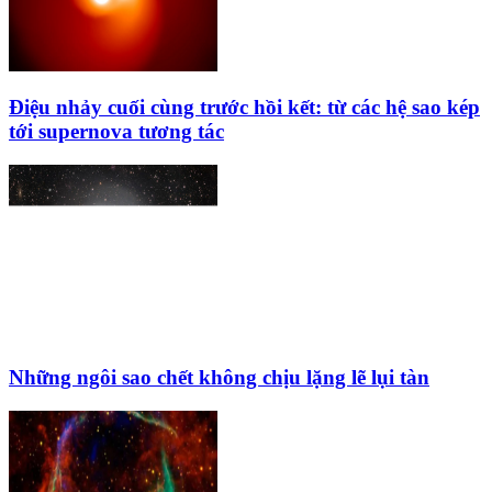
Điệu nhảy cuối cùng trước hồi kết: từ các hệ sao kép
tới supernova tương tác
Những ngôi sao chết không chịu lặng lẽ lụi tàn