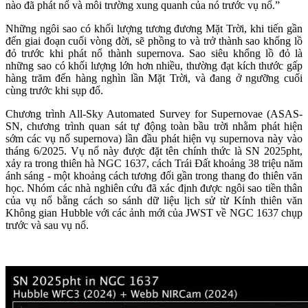
nào đã phát nổ và môi trường xung quanh của nó trước vụ nổ.”
Những ngôi sao có khối lượng tương đương Mặt Trời, khi tiến gần
đến giai đoạn cuối vòng đời, sẽ phồng to và trở thành sao khổng lồ
đỏ trước khi phát nổ thành supernova. Sao siêu khổng lồ đỏ là
những sao có khối lượng lớn hơn nhiều, thường đạt kích thước gấp
hàng trăm đến hàng nghìn lần Mặt Trời, và đang ở ngưỡng cuối
cùng trước khi sụp đổ.
Chương trình All-Sky Automated Survey for Supernovae (ASAS-
SN, chương trình quan sát tự động toàn bầu trời nhằm phát hiện
sớm các vụ nổ supernova) lần đầu phát hiện vụ supernova này vào
tháng 6/2025. Vụ nổ này được đặt tên chính thức là SN 2025pht,
xảy ra trong thiên hà NGC 1637, cách Trái Đất khoảng 38 triệu năm
ánh sáng - một khoảng cách tương đối gần trong thang đo thiên văn
học. Nhóm các nhà nghiên cứu đã xác định được ngôi sao tiền thân
của vụ nổ bằng cách so sánh dữ liệu lịch sử từ Kính thiên văn
Không gian Hubble với các ảnh mới của JWST về NGC 1637 chụp
trước và sau vụ nổ.