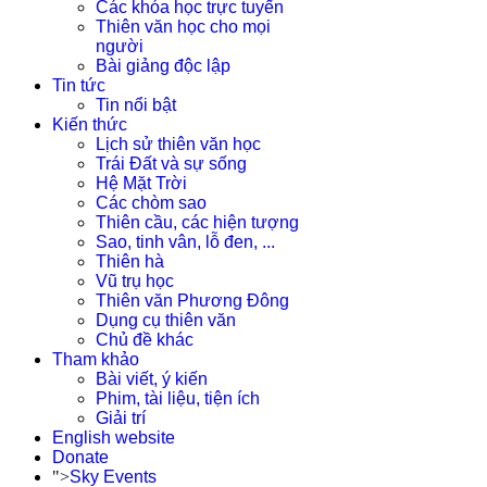
Các khóa học trực tuyến
Thiên văn học cho mọi
người
Bài giảng độc lập
Tin tức
Tin nổi bật
Kiến thức
Lịch sử thiên văn học
Trái Đất và sự sống
Hệ Mặt Trời
Các chòm sao
Thiên cầu, các hiện tượng
Sao, tinh vân, lỗ đen, ...
Thiên hà
Vũ trụ học
Thiên văn Phương Đông
Dụng cụ thiên văn
Chủ đề khác
Tham khảo
Bài viết, ý kiến
Phim, tài liệu, tiện ích
Giải trí
English website
Donate
">
Sky Events