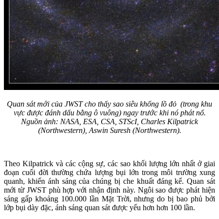
Quan sát mới của JWST cho thấy sao siêu khổng lồ đỏ (trong khu
vực được đánh dấu bằng ô vuông) ngay trước khi nó phát nổ.
Nguồn ảnh: NASA, ESA, CSA, STScI, Charles Kilpatrick
(Northwestern), Aswin Suresh (Northwestern).
Theo Kilpatrick và các cộng sự, các sao khối lượng lớn nhất ở giai
đoạn cuối đời thường chứa lượng bụi lớn trong môi trường xung
quanh, khiến ánh sáng của chúng bị che khuất đáng kể. Quan sát
mới từ JWST phù hợp với nhận định này. Ngôi sao được phát hiện
sáng gấp khoảng 100.000 lần Mặt Trời, nhưng do bị bao phủ bởi
lớp bụi dày đặc, ánh sáng quan sát được yếu hơn hơn 100 lần.