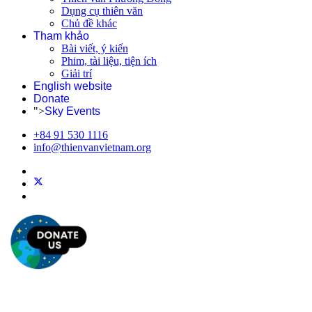
Dụng cụ thiên văn
Chủ đề khác
Tham khảo
Bài viết, ý kiến
Phim, tài liệu, tiện ích
Giải trí
English website
Donate
">
Sky Events
+84 91 530 1116
info@thienvanvietnam.org