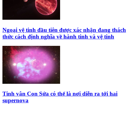
Ngoại vệ tinh đầu tiên được xác nhận đang thách
thức cách định nghĩa về hành tinh và vệ tinh
Tinh vân Con Sứa có thể là nơi diễn ra tới hai
supernova
HỘI THIÊN
VĂN VÀ VŨ TRỤ