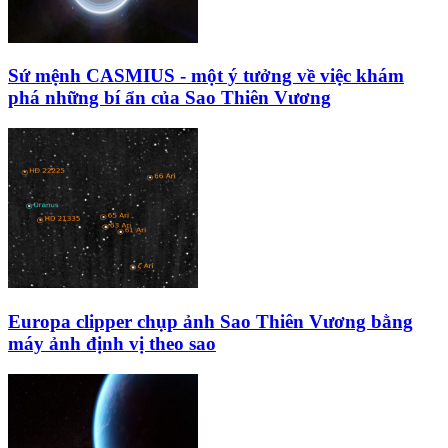
Sứ mệnh CASMIUS - một ý tưởng về việc khám
phá những bí ẩn của Sao Thiên Vương
Europa clipper chụp ảnh Sao Thiên Vương bằng
máy ảnh định vị theo sao