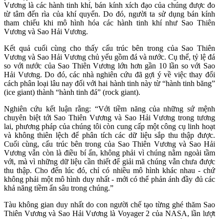
Vương là các hành tinh khí, bán kính xích đạo của chúng được đo
từ tâm đến rìa của khí quyển. Do đó, người ta sử dụng bán kính
tham chiếu khi mô hình hóa các hành tinh khí như Sao Thiên
Vương và Sao Hải Vương.
Kết quả cuối cùng cho thấy cấu trúc bên trong của Sao Thiên
Vương và Sao Hải Vương chủ yếu gồm đá và nước. Cụ thể, tỷ lệ đá
so với nước của Sao Thiên Vương lớn hơn gần 10 lần so với Sao
Hải Vương. Do đó, các nhà nghiên cứu đã gợi ý về việc thay đổi
cách phân loại lâu nay đối với hai hành tinh này từ “hành tinh băng”
(ice giant) thành “hành tinh đá” (rock giant).
Nghiên cứu kết luận rằng: “Với tiềm năng của những sứ mệnh
chuyên biệt tới Sao Thiên Vương và Sao Hải Vương trong tương
lai, phương pháp của chúng tôi còn cung cấp một công cụ linh hoạt
và không thiên lệch để phân tích các dữ liệu sắp thu thập được.
Cuối cùng, cấu trúc bên trong của Sao Thiên Vương và Sao Hải
Vương vẫn còn là điều bí ẩn, không phải vì chúng nằm ngoài tầm
với, mà vì những dữ liệu cần thiết để giải mã chúng vẫn chưa được
thu thập. Cho đến lúc đó, chỉ có nhiều mô hình khác nhau - chứ
không phải một mô hình duy nhất - mới có thể phản ánh đầy đủ các
khả năng tiềm ẩn sâu trong chúng.”
Tàu không gian duy nhất do con người chế tạo từng ghé thăm Sao
Thiên Vương và Sao Hải Vương là Voyager 2 của NASA, lần lượt