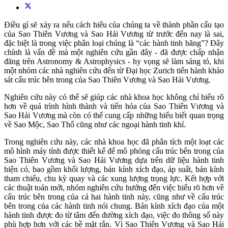
Điều gì sẽ xảy ra nếu cách hiểu của chúng ta về thành phần cấu tạo
của Sao Thiên Vương và Sao Hải Vương từ trước đến nay là sai,
đặc biệt là trong việc phân loại chúng là “các hành tinh băng”? Đây
chính là vấn đề mà một nghiên cứu gần đây - đã được chấp nhận
đăng trên Astronomy & Astrophysics - hy vọng sẽ làm sáng tỏ, khi
một nhóm các nhà nghiên cứu đến từ Đại học Zurich tiến hành khảo
sát cấu trúc bên trong của Sao Thiên Vương và Sao Hải Vương.
Nghiên cứu này có thể sẽ giúp các nhà khoa học không chỉ hiểu rõ
hơn về quá trình hình thành và tiến hóa của Sao Thiên Vương và
Sao Hải Vương mà còn có thể cung cấp những hiểu biết quan trọng
về Sao Mộc, Sao Thổ cũng như các ngoại hành tinh khí.
Trong nghiên cứu này, các nhà khoa học đã phân tích một loạt các
mô hình máy tính được thiết kế để mô phỏng cấu trúc bên trong của
Sao Thiên Vương và Sao Hải Vương dựa trên dữ liệu hành tinh
hiện có, bao gồm khối lượng, bán kính xích đạo, áp suất, bán kính
tham chiếu, chu kỳ quay và các xung lượng trọng lực. Kết hợp với
các thuật toán mới, nhóm nghiên cứu hướng đến việc hiểu rõ hơn về
cấu trúc bên trong của cả hai hành tinh này, cũng như về cấu trúc
bên trong của các hành tinh nói chung. Bán kính xích đạo của một
hành tinh được đo từ tâm đến đường xích đạo, việc đo thông số này
phù hợp hơn với các bề mặt rắn. Vì Sao Thiên Vương và Sao Hải