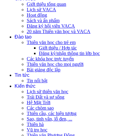
Giới thiệu tổng quan
Lịch sử VACA
Hoạt động
Sách và ấn phẩm
Đăng ký hội viên VACA
20 năm Thiên văn học và VACA
Đào tạo
Thiên văn học cho trẻ em
Giới thiệu / Hợp tác
Đăng ký/nhận thông tin lớp học
Các khóa học trực tuyến
Thiên văn học cho mọi người
Bài giảng độc lập
Tin tức
Tin nổi bật
Kiến thức
Lịch sử thiên văn học
Trái Đất và sự sống
Hệ Mặt Trời
Các chòm sao
Thiên cầu, các hiện tượng
Sao, tinh vân, lỗ đen, ...
Thiên hà
Vũ trụ học
Thiên văn Phương Đông