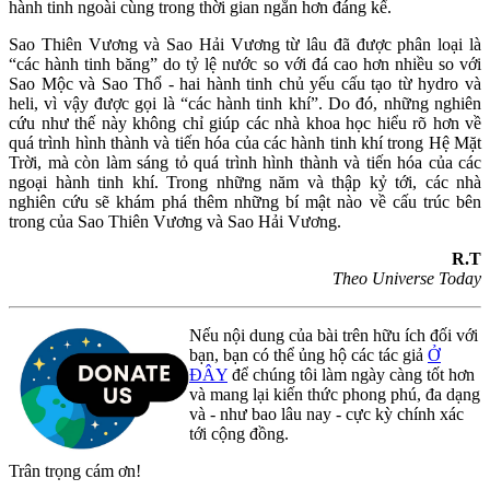
hành tinh ngoài cùng trong thời gian ngắn hơn đáng kể.
Sao Thiên Vương và Sao Hải Vương từ lâu đã được phân loại là
“các hành tinh băng” do tỷ lệ nước so với đá cao hơn nhiều so với
Sao Mộc và Sao Thổ - hai hành tinh chủ yếu cấu tạo từ hydro và
heli, vì vậy được gọi là “các hành tinh khí”. Do đó, những nghiên
cứu như thế này không chỉ giúp các nhà khoa học hiểu rõ hơn về
quá trình hình thành và tiến hóa của các hành tinh khí trong Hệ Mặt
Trời, mà còn làm sáng tỏ quá trình hình thành và tiến hóa của các
ngoại hành tinh khí. Trong những năm và thập kỷ tới, các nhà
nghiên cứu sẽ khám phá thêm những bí mật nào về cấu trúc bên
trong của Sao Thiên Vương và Sao Hải Vương.
R.T
Theo Universe Today
Nếu nội dung của bài trên hữu ích đối với
bạn, bạn có thể ủng hộ các tác giả
Ở
ĐÂY
để chúng tôi làm ngày càng tốt hơn
và mang lại kiến thức phong phú, đa dạng
và - như bao lâu nay - cực kỳ chính xác
tới cộng đồng.
Trân trọng cám ơn!