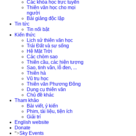
Các khóa học trực tuyến
Thiên văn học cho mọi
người
Bài giảng độc lập
Tin tức
Tin nổi bật
Kiến thức
Lịch sử thiên văn học
Trái Đất và sự sống
Hệ Mặt Trời
Các chòm sao
Thiên cầu, các hiện tượng
Sao, tinh vân, lỗ đen, ...
Thiên hà
Vũ trụ học
Thiên văn Phương Đông
Dụng cụ thiên văn
Chủ đề khác
Tham khảo
Bài viết, ý kiến
Phim, tài liệu, tiện ích
Giải trí
English website
Donate
">
Sky Events