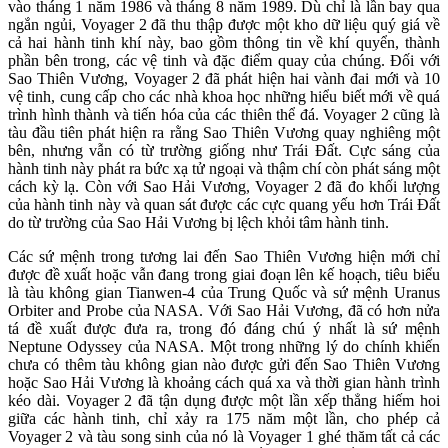
vào tháng 1 năm 1986 và tháng 8 năm 1989. Dù chỉ là lần bay qua
ngắn ngủi, Voyager 2 đã thu thập được một kho dữ liệu quý giá về
cả hai hành tinh khí này, bao gồm thông tin về khí quyển, thành
phần bên trong, các vệ tinh và đặc điểm quay của chúng. Đối với
Sao Thiên Vương, Voyager 2 đã phát hiện hai vành đai mới và 10
vệ tinh, cung cấp cho các nhà khoa học những hiểu biết mới về quá
trình hình thành và tiến hóa của các thiên thể đá. Voyager 2 cũng là
tàu đầu tiên phát hiện ra rằng Sao Thiên Vương quay nghiêng một
bên, nhưng vẫn có từ trường giống như Trái Đất. Cực sáng của
hành tinh này phát ra bức xạ tử ngoại và thậm chí còn phát sáng một
cách kỳ lạ. Còn với Sao Hải Vương, Voyager 2 đã đo khối lượng
của hành tinh này và quan sát được các cực quang yếu hơn Trái Đất
do từ trường của Sao Hải Vương bị lệch khỏi tâm hành tinh.
Các sứ mệnh trong tương lai đến Sao Thiên Vương hiện mới chỉ
được đề xuất hoặc vẫn đang trong giai đoạn lên kế hoạch, tiêu biểu
là tàu không gian Tianwen-4 của Trung Quốc và sứ mệnh Uranus
Orbiter and Probe của NASA. Với Sao Hải Vương, đã có hơn nửa
tá đề xuất được đưa ra, trong đó đáng chú ý nhất là sứ mệnh
Neptune Odyssey của NASA. Một trong những lý do chính khiến
chưa có thêm tàu không gian nào được gửi đến Sao Thiên Vương
hoặc Sao Hải Vương là khoảng cách quá xa và thời gian hành trình
kéo dài. Voyager 2 đã tận dụng được một lần xếp thẳng hiếm hoi
giữa các hành tinh, chỉ xảy ra 175 năm một lần, cho phép cả
Voyager 2 và tàu song sinh của nó là Voyager 1 ghé thăm tất cả các