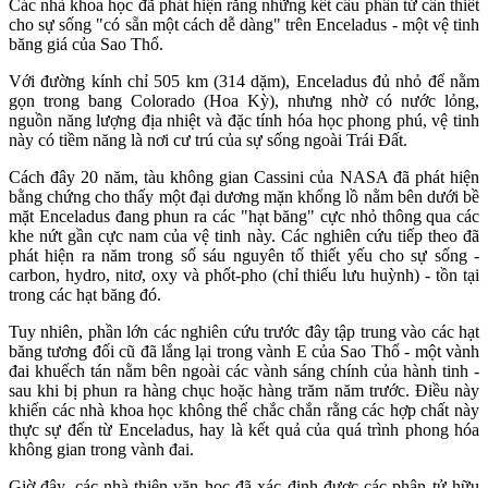
Các nhà khoa học đã phát hiện rằng những kết cấu phân tử cần thiết
cho sự sống "có sẵn một cách dễ dàng" trên Enceladus - một vệ tinh
băng giá của Sao Thổ.
Với đường kính chỉ 505 km (314 dặm), Enceladus đủ nhỏ để nằm
gọn trong bang Colorado (Hoa Kỳ), nhưng nhờ có nước lỏng,
nguồn năng lượng địa nhiệt và đặc tính hóa học phong phú, vệ tinh
này có tiềm năng là nơi cư trú của sự sống ngoài Trái Đất.
Cách đây 20 năm, tàu không gian Cassini của NASA đã phát hiện
bằng chứng cho thấy một đại dương mặn khổng lồ nằm bên dưới bề
mặt Enceladus đang phun ra các "hạt băng" cực nhỏ thông qua các
khe nứt gần cực nam của vệ tinh này. Các nghiên cứu tiếp theo đã
phát hiện ra năm trong số sáu nguyên tố thiết yếu cho sự sống -
carbon, hydro, nitơ, oxy và phốt-pho (chỉ thiếu lưu huỳnh) - tồn tại
trong các hạt băng đó.
Tuy nhiên, phần lớn các nghiên cứu trước đây tập trung vào các hạt
băng tương đối cũ đã lắng lại trong vành E của Sao Thổ - một vành
đai khuếch tán nằm bên ngoài các vành sáng chính của hành tinh -
sau khi bị phun ra hàng chục hoặc hàng trăm năm trước. Điều này
khiến các nhà khoa học không thể chắc chắn rằng các hợp chất này
thực sự đến từ Enceladus, hay là kết quả của quá trình phong hóa
không gian trong vành đai.
Giờ đây, các nhà thiên văn học đã xác định được các phân tử hữu