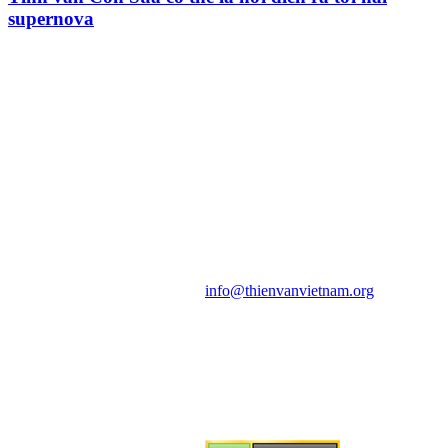
supernova
HỘI THIÊN
VĂN VÀ VŨ TRỤ
HỌC VIỆT NAM
Vietnam Astronomy and
Cosmology Association (VACA)
Văn phòng: 90b Khương Đình,
quận Thanh Xuân, Hà Nội
Điện thoại: 091.530.1116; Email:
info@thienvanvietnam.org
Mọi bài viết tại đây thuộc bản
quyền của VACA, vui lòng ghi rõ
tên tác giả và nguồn trích
dẫn
Thienvanvietnam.org
khi quý
vị tái sử dụng bất cứ nội dung nào
từ website này.