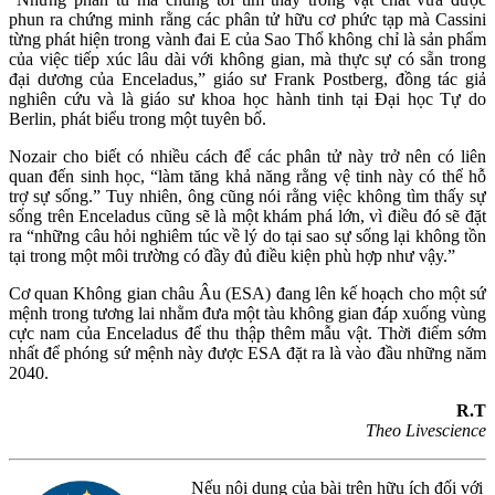
phun ra chứng minh rằng các phân tử hữu cơ phức tạp mà Cassini
từng phát hiện trong vành đai E của Sao Thổ không chỉ là sản phẩm
của việc tiếp xúc lâu dài với không gian, mà thực sự có sẵn trong
đại dương của Enceladus,” giáo sư Frank Postberg, đồng tác giả
nghiên cứu và là giáo sư khoa học hành tinh tại Đại học Tự do
Berlin, phát biểu trong một tuyên bố.
Nozair cho biết có nhiều cách để các phân tử này trở nên có liên
quan đến sinh học, “làm tăng khả năng rằng vệ tinh này có thể hỗ
trợ sự sống.” Tuy nhiên, ông cũng nói rằng việc không tìm thấy sự
sống trên Enceladus cũng sẽ là một khám phá lớn, vì điều đó sẽ đặt
ra “những câu hỏi nghiêm túc về lý do tại sao sự sống lại không tồn
tại trong một môi trường có đầy đủ điều kiện phù hợp như vậy.”
Cơ quan Không gian châu Âu (ESA) đang lên kế hoạch cho một sứ
mệnh trong tương lai nhằm đưa một tàu không gian đáp xuống vùng
cực nam của Enceladus để thu thập thêm mẫu vật. Thời điểm sớm
nhất để phóng sứ mệnh này được ESA đặt ra là vào đầu những năm
2040.
R.T
Theo Livescience
Nếu nội dung của bài trên hữu ích đối với