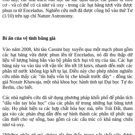
cơ - và có thể có cả nitơ và oxy - trong các hạt băng tươi vừa được
phun ra từ Enceladus. Nghiên cứu mới đã được công bố vào thứ Tư
(1/10) trên tạp chí Nature Astronomy.
Bí ẩn của vệ tinh băng giá
Vào năm 2008, khi tàu Cassini bay xuyên qua một mạch phun gồm
các hạt băng vừa được phun lên từ Enceladus, nó đã thu thập dữ
liệu về lượng băng bắn vào bộ phân tích bụi vũ trụ của tàu. Các hạt
băng này va vào tàu với vận tốc lên tới 18 km/s, nhanh đến mức các
phân tử nước không kịp kết tụ lại. Điều này cho phép nhóm nghiên
cứu nhìn thấy các "tín hiệu vốn bị che khuất trước đây" - đồng tác
giả Nozair Khawaja, một nhà khoa học hành tinh tại Đại học Tự do
Berlin, cho biết.
Các nhà nghiên cứu đã sử dụng phương pháp khối phổ để phân tích
"dấu vân tay hóa học" của các phân tử trong những hạt băng tươi
này. Họ phát hiện ra các hợp chất hóa học mà, trên Trái Đất, tham
gia vào các phản ứng dẫn đến sự hình thành các phân tử phức tạp
cần thiết cho sự sống, bao gồm cả các cấu trúc có khả năng chứa
nitơ và oxy.
“Những phân tử mà chúng tôi tìm thấy trong vật chất vừa được