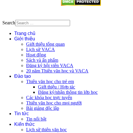
Search
Trang chủ
Giới thiệu
Giới thiệu tổng quan
Lịch sử VACA
Hoạt động
Sách và ấn phẩm
Đăng ký hội viên VACA
20 năm Thiên văn học và VACA
Đào tạo
Thiên văn học cho trẻ em
Giới thiệu / Hợp tác
Đăng ký/nhận thông tin lớp học
Các khóa học trực tuyến
Thiên văn học cho mọi người
Bài giảng độc lập
Tin tức
Tin nổi bật
Kiến thức
Lịch sử thiên văn học