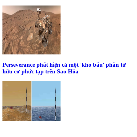
Perseverance phát hiện cả một 'kho báu' phân tử
hữu cơ phức tạp trên Sao Hỏa