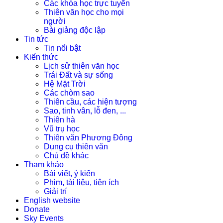
Các khóa học trực tuyến
Thiên văn học cho mọi
người
Bài giảng độc lập
Tin tức
Tin nổi bật
Kiến thức
Lịch sử thiên văn học
Trái Đất và sự sống
Hệ Mặt Trời
Các chòm sao
Thiên cầu, các hiện tượng
Sao, tinh vân, lỗ đen, ...
Thiên hà
Vũ trụ học
Thiên văn Phương Đông
Dụng cụ thiên văn
Chủ đề khác
Tham khảo
Bài viết, ý kiến
Phim, tài liệu, tiện ích
Giải trí
English website
Donate
Sky Events