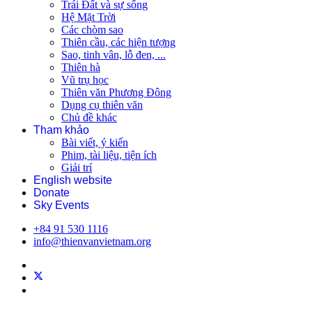
Trái Đất và sự sống
Hệ Mặt Trời
Các chòm sao
Thiên cầu, các hiện tượng
Sao, tinh vân, lỗ đen, ...
Thiên hà
Vũ trụ học
Thiên văn Phương Đông
Dụng cụ thiên văn
Chủ đề khác
Tham khảo
Bài viết, ý kiến
Phim, tài liệu, tiện ích
Giải trí
English website
Donate
Sky Events
+84 91 530 1116
info@thienvanvietnam.org