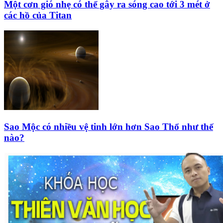
Một cơn gió nhẹ có thể gây ra sóng cao tới 3 mét ở
các hồ của Titan
Sao Mộc có nhiều vệ tinh lớn hơn Sao Thổ như thế
nào?