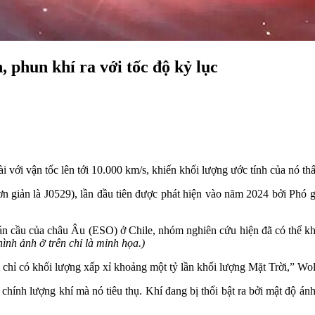
 phun khí ra với tốc độ kỷ lục
 với vận tốc lên tới 10.000 km/s, khiến khối lượng ước tính của nó th
 giản là J0529), lần đầu tiên được phát hiện vào năm 2024 bởi Phó 
 bán cầu của châu Âu (ESO) ở Chile, nhóm nghiên cứu hiện đã có thể k
hình ảnh ở trên chỉ là minh họa.)
 chỉ có khối lượng xấp xỉ khoảng một tỷ lần khối lượng Mặt Trời,” Wolf
hính lượng khí mà nó tiêu thụ. Khí đang bị thổi bật ra bởi mật độ ánh