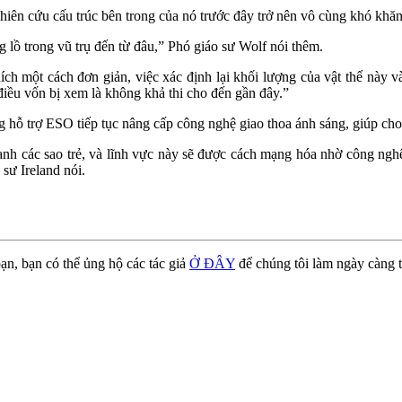
iên cứu cấu trúc bên trong của nó trước đây trở nên vô cùng khó khăn
ng lồ trong vũ trụ đến từ đâu,” Phó giáo sư Wolf nói thêm.
ch một cách đơn giản, việc xác định lại khối lượng của vật thể này và
 điều vốn bị xem là không khả thi cho đến gần đây.”
 trợ ESO tiếp tục nâng cấp công nghệ giao thoa ánh sáng, giúp cho việc
uanh các sao trẻ, và lĩnh vực này sẽ được cách mạng hóa nhờ công ngh
 sư Ireland nói.
ạn, bạn có thể ủng hộ các tác giả
Ở ĐÂY
để chúng tôi làm ngày càng t