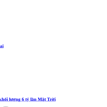
ai
khối lượng 6 tỷ lần Mặt Trời