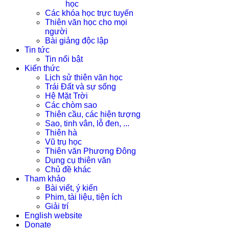
học
Các khóa học trực tuyến
Thiên văn học cho mọi
người
Bài giảng độc lập
Tin tức
Tin nổi bật
Kiến thức
Lịch sử thiên văn học
Trái Đất và sự sống
Hệ Mặt Trời
Các chòm sao
Thiên cầu, các hiện tượng
Sao, tinh vân, lỗ đen, ...
Thiên hà
Vũ trụ học
Thiên văn Phương Đông
Dụng cụ thiên văn
Chủ đề khác
Tham khảo
Bài viết, ý kiến
Phim, tài liệu, tiện ích
Giải trí
English website
Donate