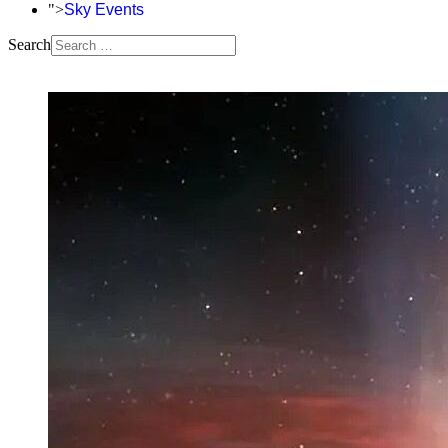
">
Sky Events
Search