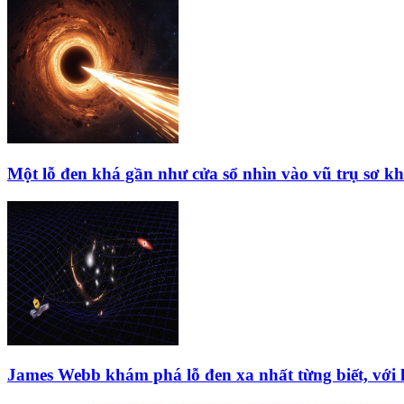
Một lỗ đen khá gần như cửa sổ nhìn vào vũ trụ sơ kh
James Webb khám phá lỗ đen xa nhất từng biết, với 