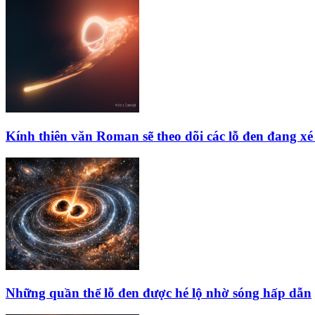
Kính thiên văn Roman sẽ theo dõi các lỗ đen đang xé 
Những quần thể lỗ đen được hé lộ nhờ sóng hấp dẫn