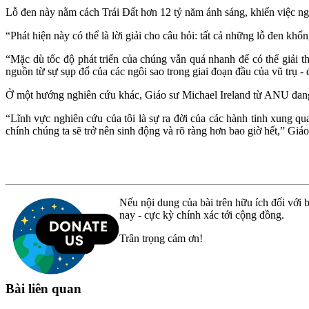
Lỗ đen này nằm cách Trái Đất hơn 12 tỷ năm ánh sáng, khiến việc ngh
“Phát hiện này có thể là lời giải cho câu hỏi: tất cả những lỗ đen khổ
“Mặc dù tốc độ phát triển của chúng vẫn quá nhanh để có thể giải thí
nguồn từ sự sụp đổ của các ngôi sao trong giai đoạn đầu của vũ trụ -
Ở một hướng nghiên cứu khác, Giáo sư Michael Ireland từ ANU đang hỗ
“Lĩnh vực nghiên cứu của tôi là sự ra đời của các hành tinh xung q
chính chúng ta sẽ trở nên sinh động và rõ ràng hơn bao giờ hết,” Giáo
Nếu nội dung của bài trên hữu ích đối với b
nay - cực kỳ chính xác tới cộng đồng.
Trân trọng cám ơn!
Bài liên quan