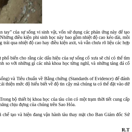
n tay” của sự sống vi sinh vật, vốn sử dụng các phản ứng này để tạo
. Những điều kiện phi sinh học này bao gồm nhiệt độ cao kéo dài, môi
 trải qua nhiệt độ cao hay điều kiện axit, và vẫn chưa rõ liệu các hợp
t phổ biến cho rằng các dấu hiệu của sự sống cổ xưa sẽ chỉ có thể tìm
inh so với những gì các nhà khoa học từng nghĩ, và những tảng đá cổ
 sống) và Tiêu chuẩn về Bằng chứng (Standards of Evidence) để đánh
cải thiện mức độ hiểu biết về độ tin cậy mà chúng ta có thể đặt vào dữ
rong bộ thiết bị khoa học của tàu còn có một trạm thời tiết cung cấp
 năng chịu đựng của chúng trên Sao Hỏa.
 chế tạo và hiện đang vận hành tàu thay mặt cho Ban Giám đốc Sứ
R.T