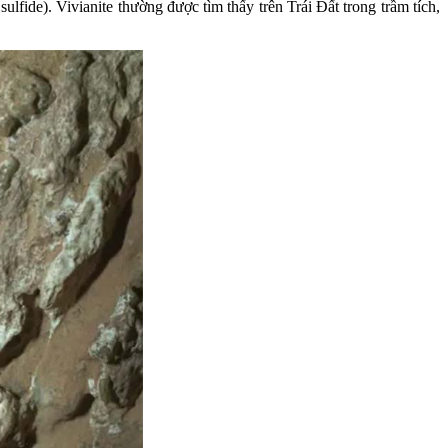
ulfide). Vivianite thường được tìm thấy trên Trái Đất trong trầm tích,