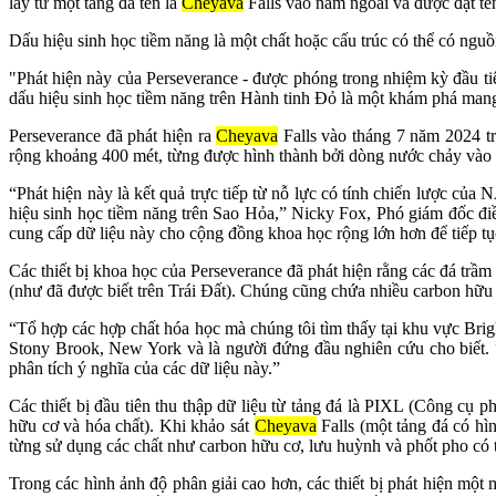
lấy từ một tảng đá tên là
Cheyava
Falls vào năm ngoái và được đặt tê
Dấu hiệu sinh học tiềm năng là một chất hoặc cấu trúc có thể có ngu
"Phát hiện này của Perseverance - được phóng trong nhiệm kỳ đầu ti
dấu hiệu sinh học tiềm năng trên Hành tinh Đỏ là một khám phá mang
Perseverance đã phát hiện ra
Cheyava
Falls vào tháng 7 năm 2024 tr
rộng khoảng 400 mét, từng được hình thành bởi dòng nước chảy vào mi
“Phát hiện này là kết quả trực tiếp từ nỗ lực có tính chiến lược củ
hiệu sinh học tiềm năng trên Sao Hỏa,” Nicky Fox, Phó giám đốc 
cung cấp dữ liệu này cho cộng đồng khoa học rộng lớn hơn để tiếp tụ
Các thiết bị khoa học của Perseverance đã phát hiện rằng các đá trầm 
(như đã được biết trên Trái Đất). Chúng cũng chứa nhiều carbon hữu c
“Tổ hợp các hợp chất hóa học mà chúng tôi tìm thấy tại khu vực Brig
Stony Brook, New York và là người đứng đầu nghiên cứu cho biết. “
phân tích ý nghĩa của các dữ liệu này.”
Các thiết bị đầu tiên thu thập dữ liệu từ tảng đá là PIXL (Công c
hữu cơ và hóa chất). Khi khảo sát
Cheyava
Falls (một tảng đá có hìn
từng sử dụng các chất như carbon hữu cơ, lưu huỳnh và phốt pho có 
Trong các hình ảnh độ phân giải cao hơn, các thiết bị phát hiện mộ