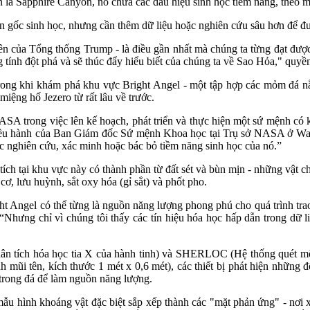
n là Sapphire Canyon, nó chứa các dấu hiệu sinh học tiềm năng, theo 
ồn gốc sinh học, nhưng cần thêm dữ liệu hoặc nghiên cứu sâu hơn để đư
ên của Tổng thống Trump - là điều gần nhất mà chúng ta từng đạt đượ
 tính đột phá và sẽ thúc đẩy hiểu biết của chúng ta về Sao Hỏa," qu
ong khi khám phá khu vực Bright Angel - một tập hợp các mỏm đá nằm
ệng hố Jezero từ rất lâu về trước.
a NASA trong việc lên kế hoạch, phát triển và thực hiện một sứ mệnh có
điều hành của Ban Giám đốc Sứ mệnh Khoa học tại Trụ sở NASA ở Was
c nghiên cứu, xác minh hoặc bác bỏ tiềm năng sinh học của nó.”
tích tại khu vực này có thành phần từ đất sét và bùn mịn - những vật c
ơ, lưu huỳnh, sắt oxy hóa (gỉ sắt) và phốt pho.
ht Angel có thể từng là nguồn năng lượng phong phú cho quá trình trao
Nhưng chỉ vì chúng tôi thấy các tín hiệu hóa học hấp dẫn trong dữ li
ụ phân tích hóa học tia X của hành tinh) và SHERLOC (Hệ thống quét 
h mũi tên, kích thước 1 mét x 0,6 mét), các thiết bị phát hiện những 
trong đá để làm nguồn năng lượng.
t mẫu hình khoáng vật đặc biệt sắp xếp thành các "mặt phản ứng" - nơi