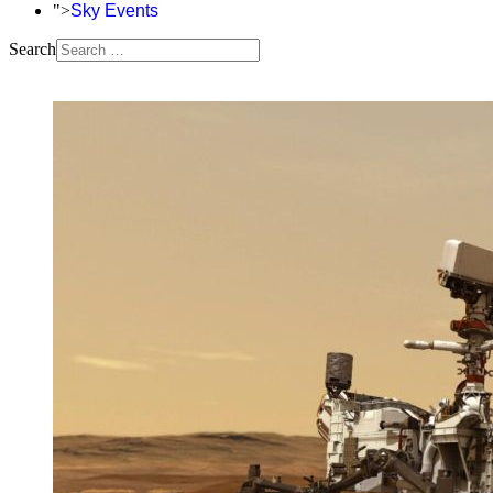
">
Sky Events
Search