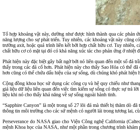
Tổ hợp khoáng vật này, dường như được hình thành qua các phản ứng 
năng lượng cho sự phát triển. Tuy nhiên, các khoáng vật này cũng có
trường axit, hoặc quá trình liên kết bởi hợp chất hữu cơ. Tuy nhiên, 
chất hữu cơ có mặt tại đó có khả năng xúc tác cho phản ứng ở nhiệt 
Phát hiện này đặc biệt gây bất ngờ bởi nó liên quan đến một số đá tr
thấy trong các đá cổ hơn. Phát hiện này cho thấy Sao Hỏa có thể đã
hơn cũng có thể chứa dấu hiệu của sự sống, dù chúng khó phát hiện 
Cộng đồng khoa học sử dụng các công cụ và hệ quy chiếu như thang 
giá liệu dữ liệu liên quan đến việc tìm kiếm sự sống có thực sự trả l
liệu khi nó cho thấy khả năng về sự sống ngoài hành tinh.
“Sapphire Canyon” là một trong số 27 lõi đá mà thiết bị thăm dò đã 
thông tin môi trường cho các sứ mệnh có người lái trong tương lai,
Perseverance do NASA giao cho Viện Công nghệ California (Calte
mệnh Khoa học của NASA, như một phần trong chương trình khám p