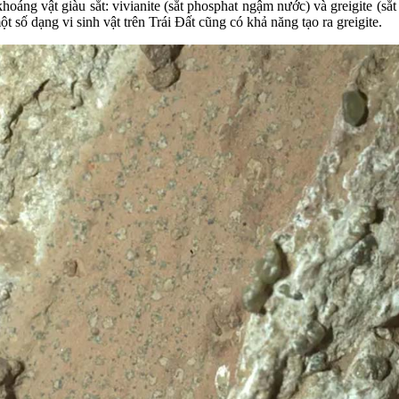
áng vật giàu sắt: vivianite (sắt phosphat ngậm nước) và greigite (sắt s
 số dạng vi sinh vật trên Trái Đất cũng có khả năng tạo ra greigite.