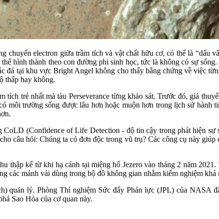
chuyển electron giữa trầm tích và vật chất hữu cơ, có thể là “dấu vâ
 thể hình thành theo con đường phi sinh học, tức là không có sự sống
các đá tại khu vực Bright Angel không cho thấy bằng chứng về việc từng
độ thấp hay không.
ầm tích trẻ nhất mà tàu Perseverance từng khảo sát. Trước đó, giả thuyế
 có môi trường sống được lâu hơn hoặc muộn hơn trong lịch sử hành t
hơn.
CoLD (Confidence of Life Detection - độ tin cậy trong phát hiện sự
ời cho câu hỏi: Chúng ta có đơn độc trong vũ trụ? Các công cụ này giúp 
thu thập kể từ khi hạ cánh tại miệng hố Jezero vào tháng 2 năm 2021. T
 cùng các mảnh vải dùng trong bộ đồ không gian nhằm kiểm nghiệm khả
ch) quản lý. Phòng Thí nghiệm Sức đẩy Phản lực (JPL) của NASA đã
há Sao Hỏa của cơ quan này.