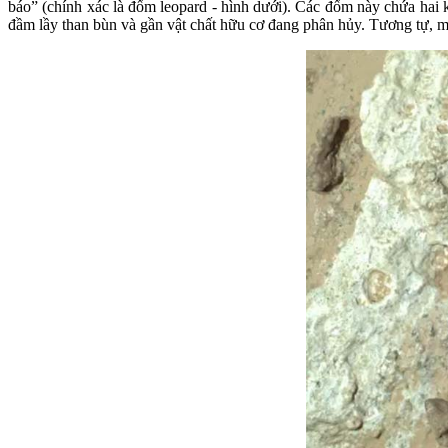
báo” (chính xác là đốm leopard - hình dưới). Các đốm này chứa hai kho
đầm lầy than bùn và gần vật chất hữu cơ đang phân hủy. Tương tự, một