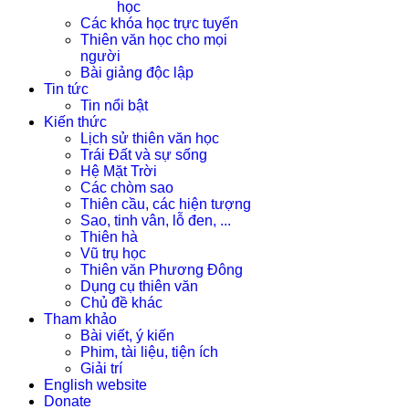
học
Các khóa học trực tuyến
Thiên văn học cho mọi
người
Bài giảng độc lập
Tin tức
Tin nổi bật
Kiến thức
Lịch sử thiên văn học
Trái Đất và sự sống
Hệ Mặt Trời
Các chòm sao
Thiên cầu, các hiện tượng
Sao, tinh vân, lỗ đen, ...
Thiên hà
Vũ trụ học
Thiên văn Phương Đông
Dụng cụ thiên văn
Chủ đề khác
Tham khảo
Bài viết, ý kiến
Phim, tài liệu, tiện ích
Giải trí
English website
Donate