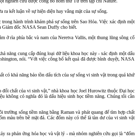
một nghiên cứu được công bố hôm thứ Tư trên tạp chí Nature.
a ra kết luận về sự hiện diện hay vắng mặt của sự sống.
c trong hành trình khám phá sự sống trên Sao Hỏa. Việc xác định một
yền Giám đốc NASA Sean Duffy cho biết.
 ở rìa phía bắc và nam của Neretva Vallis, một thung lũng sông cổ
 khả năng cung cấp đúng loại dữ liệu khoa học này - xác định một dấu
hington, nói. “Với việc công bố kết quả đã được bình duyệt, NASA
hất có khả năng bảo tồn dấu tích của sự sống vi sinh vật trong quá khứ
 đổi chất của vi sinh vật,” nhà khoa học Joel Hurowitz thuộc Đại học
ệu không có nghĩa đó là dấu hiệu sinh học tiềm năng. Chúng tôi cần
môi trường sống tiềm năng bằng Raman và phát quang để tìm hợp chất
đốm màu trên bề mặt đá. Các đốm này có thể là tàn dư của vi sinh vật
 xảy ra phản ứng hóa học và vật lý - mà nhóm nghiên cứu gọi là “đốm