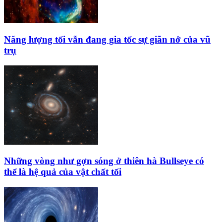
Năng lượng tối vẫn đang gia tốc sự giãn nở của vũ
trụ
Những vòng như gợn sóng ở thiên hà Bullseye có
thể là hệ quả của vật chất tối