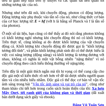
đều là gián tiếp dựa trên lý thuyết và các quan sát liên quan tới
những tương tác của nó.
Nhưng như trên đã nói, khi chuyển động, photon có động lượng.
Động lượng này phụ thuộc vào tần số của nó, như công thức cơ bản
của cơ học lượng tử:
E = hf
(với h là hằng số Planck và f là tần số
của photon).
Ở một số tài liệu, bạn cũng có thể thấy ai đó nói rằng photon không
có khối lượng nghỉ nhưng khi chuyển động thì nó có khối lượng.
Trên thực tế, cũng không ai đo được khối lượng của vật chuyển
động cả. Khối lượng khi chuyển động đó được gọi là "khối lượng
tương đối tính", và phần khối lượng phát sinh đó có thể được hiểu là
việc coi năng lượng (động năng) và khối lượng là tương đương với
nhau, không có nghĩa là một vật bỗng nhiên "nặng thêm" vì nó
chuyển động theo cách hiểu thông thường về nặng/nhẹ.
Trên đây là một giải thích ngắn mà tôi hi vọng có thể cung cấp cho
độc giả một số kiến thức rõ nét hơn về đề tài được nhiều người quan
tâm và còn nhiều hiểu nhầm. Độc giả có thể đọc cơ bản về vận tốc
ánh sáng trong bài "
Vận tốc ánh sáng và vai trò của nó
", cũng như
tham khảo chi tiết hơn trong cuốn sách hoàn thiện của tôi:
Xa hơn
Mây Oort, tới ranh giới của không gian và thời gian
(đã xuất
bản dưới dạng sách giấy và ebook).
Đặng Vũ Tuấn Sơn