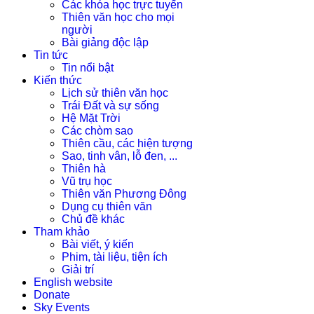
Các khóa học trực tuyến
Thiên văn học cho mọi
người
Bài giảng độc lập
Tin tức
Tin nổi bật
Kiến thức
Lịch sử thiên văn học
Trái Đất và sự sống
Hệ Mặt Trời
Các chòm sao
Thiên cầu, các hiện tượng
Sao, tinh vân, lỗ đen, ...
Thiên hà
Vũ trụ học
Thiên văn Phương Đông
Dụng cụ thiên văn
Chủ đề khác
Tham khảo
Bài viết, ý kiến
Phim, tài liệu, tiện ích
Giải trí
English website
Donate
Sky Events