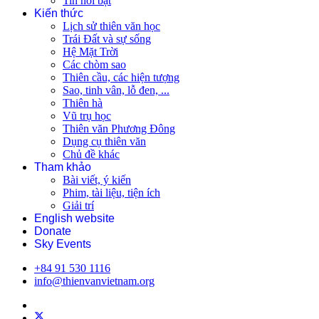
Tin nổi bật
Kiến thức
Lịch sử thiên văn học
Trái Đất và sự sống
Hệ Mặt Trời
Các chòm sao
Thiên cầu, các hiện tượng
Sao, tinh vân, lỗ đen, ...
Thiên hà
Vũ trụ học
Thiên văn Phương Đông
Dụng cụ thiên văn
Chủ đề khác
Tham khảo
Bài viết, ý kiến
Phim, tài liệu, tiện ích
Giải trí
English website
Donate
Sky Events
+84 91 530 1116
info@thienvanvietnam.org