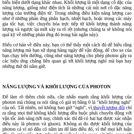
biểu hiện dưới dạng khác nhau. Khối lượng là một dạng cô đặc của
năng lượng, giống như điện tích là những cái nút nơi cô đặc năng
lượng của trường điện từ. Trong những điều kiện năng lượng cao
như ở những phản ứng phân hạch, nhiệt hạch, hoặc trong các máy
gia tốc hạt, việc chuyển hóa trực tiếp từ khối lượng thành năng
lượng và ngược lại mới xảy ra rõ rệt (nhưng chúng ta sẽ không nói
quá kỹ về những phản ứng đó trong bài ngắn này).
Hiểu cơ bản về điều này, bạn có thể thấy một cách đủ dễ hiểu rằng
năng lượng mà bạn sử dụng hàng ngày để vận động, để cho xe của
bạn chạy trên đường, cũng như năng lượng cho phép photon gây ra
các hiệu ứng chẳng liên quan gì tới khối lượng nghỉ mà bạn hay
những thứ đó nắm giữ.
NĂNG LƯỢNG VÀ KHỐI LƯỢNG CỦA PHOTON
Để làm rõ thêm chút nữa, cần nhấn mạnh rằng khối lượng của
photon mà chúng ra nói rằng có giá trị bằng 0 là "khối lượng nghỉ"
của nó. Tất nhiên, nó không bao giờ "nghỉ", vì
thuyết tương đối
chỉ
ra rằng mọi thứ không khối lượng đều buộc phải chuyển động với
vận tốc ánh sáng (tới nay, chính xác thì đã có hai hạt được xác nhận
điều này là photon và gluon). Không ai đo được khối lượng của
photon cả vì nó đâu có nằm im để làm điều đó, vì thế mọi kết luận