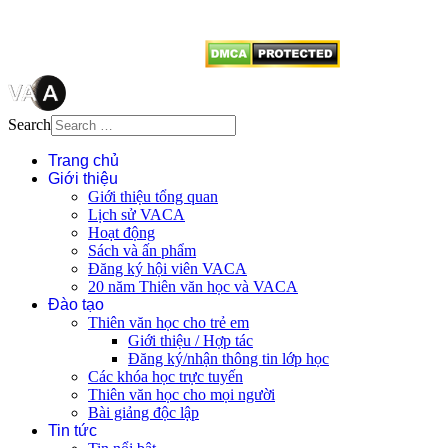
từ website này.
Search
Trang chủ
Giới thiệu
Giới thiệu tổng quan
Lịch sử VACA
Hoạt động
Sách và ấn phẩm
Đăng ký hội viên VACA
20 năm Thiên văn học và VACA
Đào tạo
Thiên văn học cho trẻ em
Giới thiệu / Hợp tác
Đăng ký/nhận thông tin lớp học
Các khóa học trực tuyến
Thiên văn học cho mọi người
Bài giảng độc lập
Tin tức