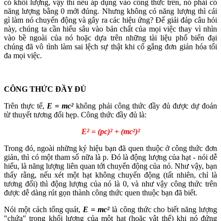
có khối lượng, vậy thì nếu áp dụng vào công thức trên, nó phải có
năng lượng bằng 0 mới đúng. Nhưng không có năng lượng thì cái
gì làm nó chuyển động và gây ra các hiệu ứng? Để giải đáp câu hỏi
này, chúng ta cần hiểu sâu vào bản chất của mọi việc thay vì nhìn
vào bề ngoài của nó hoặc dựa trên những tài liệu phổ biến đại
chúng đã vô tình làm sai lệch sự thật khi cố gắng đơn giản hóa tối
đa mọi việc.
CÔNG THỨC ĐẦY ĐỦ
Trên thực tế,
E = mc²
không phải công thức đầy đủ được dự đoán
từ thuyết tương đối hẹp. Công thức đầy đủ là:
E² = (pc)² + (mc²)²
Trong đó, ngoài những ký hiệu bạn đã quen thuộc ở công thức đơn
giản, thì có một tham số nữa là p. Đó là động lượng của hạt - nói dễ
hiểu, là năng lượng liên quan tới chuyển động của nó. Như vậy, bạn
thấy rằng, nếu xét một hạt không chuyển động (tất nhiên, chỉ là
tương đối) thì động lượng của nó là 0, và như vậy công thức trên
được dễ dàng rút gọn thành công thức quen thuộc bạn đã biết.
Nói một cách tổng quát,
E = mc²
là công thức cho biết năng lượng
"chứa" trong khối lượng của một hạt (hoặc vật thể) khi nó đứng