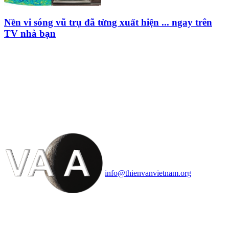
Nền vi sóng vũ trụ đã từng xuất hiện ... ngay trên
TV nhà bạn
HỘI THIÊN
VĂN VÀ VŨ TRỤ
HỌC VIỆT NAM
Vietnam Astronomy and
Cosmology Association (VACA)
Văn phòng: 90b Khương Đình,
quận Thanh Xuân, Hà Nội
Điện thoại: 091.530.1116; Email:
info@thienvanvietnam.org
Mọi bài viết tại đây thuộc bản
quyền của VACA, vui lòng ghi rõ
tên tác giả và nguồn trích
dẫn
Thienvanvietnam.org
khi quý
vị tái sử dụng bất cứ nội dung nào