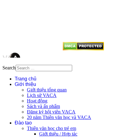
Mọi bài viết tại đây thuộc bản
quyền của VACA, vui lòng ghi rõ
tên tác giả và nguồn trích
dẫn
Thienvanvietnam.org
khi quý
vị tái sử dụng bất cứ nội dung nào
từ website này.
Search
Trang chủ
Giới thiệu
Giới thiệu tổng quan
Lịch sử VACA
Hoạt động
Sách và ấn phẩm
Đăng ký hội viên VACA
20 năm Thiên văn học và VACA
Đào tạo
Thiên văn học cho trẻ em
Giới thiệu / Hợp tác