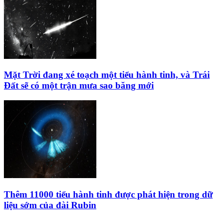
Mặt Trời đang xé toạch một tiểu hành tinh, và Trái
Đất sẽ có một trận mưa sao băng mới
Thêm 11000 tiểu hành tinh được phát hiện trong dữ
liệu sớm của đài Rubin