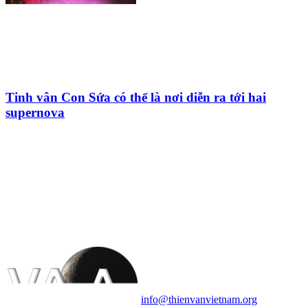
Tinh vân Con Sứa có thể là nơi diễn ra tới hai
supernova
HỘI THIÊN
VĂN VÀ VŨ TRỤ
HỌC VIỆT NAM
Vietnam Astronomy and
Cosmology Association (VACA)
Văn phòng: 90b Khương Đình,
quận Thanh Xuân, Hà Nội
Điện thoại: 091.530.1116; Email:
info@thienvanvietnam.org