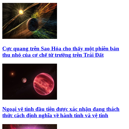
Cực quang trên Sao Hỏa cho thấy một phiên bản
thu nhỏ của cơ chế từ trường trên Trái Đất
Ngoại vệ tinh đầu tiên được xác nhận đang thách
thức cách định nghĩa về hành tinh và vệ tinh