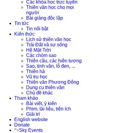
Các khóa học trực tuyến
Thiên văn học cho mọi
người
Bài giảng độc lập
Tin tức
Tin nổi bật
Kiến thức
Lịch sử thiên văn học
Trái Đất và sự sống
Hệ Mặt Trời
Các chòm sao
Thiên cầu, các hiện tượng
Sao, tinh vân, lỗ đen, ...
Thiên hà
Vũ trụ học
Thiên văn Phương Đông
Dụng cụ thiên văn
Chủ đề khác
Tham khảo
Bài viết, ý kiến
Phim, tài liệu, tiện ích
Giải trí
English website
Donate
">
Sky Events