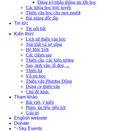
Đăng ký/nhận thông tin lớp học
Các khóa học trực tuyến
Thiên văn học cho mọi người
Bài giảng độc lập
Tin tức
Tin nổi bật
Kiến thức
Lịch sử thiên văn học
Trái Đất và sự sống
Hệ Mặt Trời
Các chòm sao
Thiên cầu, các hiện tượng
Sao, tinh vân, lỗ đen, ...
Thiên hà
Vũ trụ học
Thiên văn Phương Đông
Dụng cụ thiên văn
Chủ đề khác
Tham khảo
Bài viết, ý kiến
Phim, tài liệu, tiện ích
Giải trí
English website
Donate
">
Sky Events