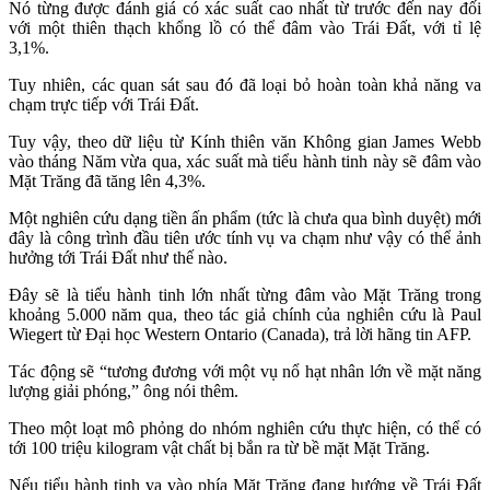
Nó từng được đánh giá có xác suất cao nhất từ trước đến nay đối
với một thiên thạch khổng lồ có thể đâm vào Trái Đất, với tỉ lệ
3,1%.
Tuy nhiên, các quan sát sau đó đã loại bỏ hoàn toàn khả năng va
chạm trực tiếp với Trái Đất.
Tuy vậy, theo dữ liệu từ Kính thiên văn Không gian James Webb
vào tháng Năm vừa qua, xác suất mà tiểu hành tinh này sẽ đâm vào
Mặt Trăng đã tăng lên 4,3%.
Một nghiên cứu dạng tiền ấn phẩm (tức là chưa qua bình duyệt) mới
đây là công trình đầu tiên ước tính vụ va chạm như vậy có thể ảnh
hưởng tới Trái Đất như thế nào.
Đây sẽ là tiểu hành tinh lớn nhất từng đâm vào Mặt Trăng trong
khoảng 5.000 năm qua, theo tác giả chính của nghiên cứu là Paul
Wiegert từ Đại học Western Ontario (Canada), trả lời hãng tin AFP.
Tác động sẽ “tương đương với một vụ nổ hạt nhân lớn về mặt năng
lượng giải phóng,” ông nói thêm.
Theo một loạt mô phỏng do nhóm nghiên cứu thực hiện, có thể có
tới 100 triệu kilogram vật chất bị bắn ra từ bề mặt Mặt Trăng.
Nếu tiểu hành tinh va vào phía Mặt Trăng đang hướng về Trái Đất