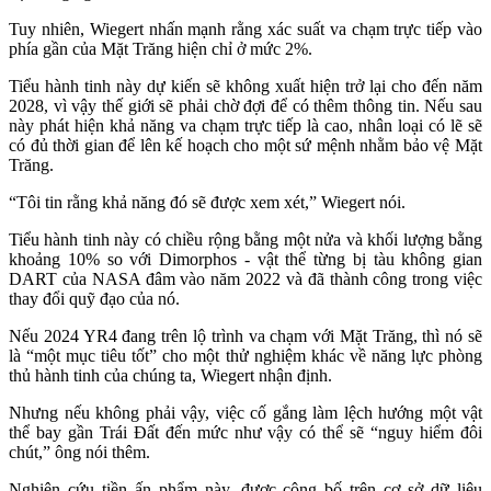
Tuy nhiên, Wiegert nhấn mạnh rằng xác suất va chạm trực tiếp vào
phía gần của Mặt Trăng hiện chỉ ở mức 2%.
Tiểu hành tinh này dự kiến sẽ không xuất hiện trở lại cho đến năm
2028, vì vậy thế giới sẽ phải chờ đợi để có thêm thông tin. Nếu sau
này phát hiện khả năng va chạm trực tiếp là cao, nhân loại có lẽ sẽ
có đủ thời gian để lên kế hoạch cho một sứ mệnh nhằm bảo vệ Mặt
Trăng.
“Tôi tin rằng khả năng đó sẽ được xem xét,” Wiegert nói.
Tiểu hành tinh này có chiều rộng bằng một nửa và khối lượng bằng
khoảng 10% so với Dimorphos - vật thể từng bị tàu không gian
DART của NASA đâm vào năm 2022 và đã thành công trong việc
thay đổi quỹ đạo của nó.
Nếu 2024 YR4 đang trên lộ trình va chạm với Mặt Trăng, thì nó sẽ
là “một mục tiêu tốt” cho một thử nghiệm khác về năng lực phòng
thủ hành tinh của chúng ta, Wiegert nhận định.
Nhưng nếu không phải vậy, việc cố gắng làm lệch hướng một vật
thể bay gần Trái Đất đến mức như vậy có thể sẽ “nguy hiểm đôi
chút,” ông nói thêm.
Nghiên cứu tiền ấn phẩm này, được công bố trên cơ sở dữ liệu