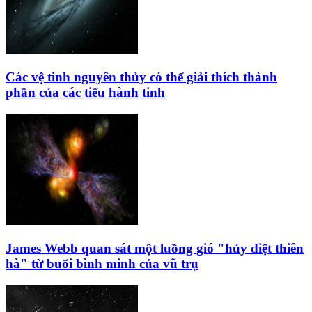
Các vệ tinh nguyên thủy có thể giải thích thành
phần của các tiểu hành tinh
James Webb quan sát một luồng gió "hủy diệt thiên
hà" từ buổi bình minh của vũ trụ