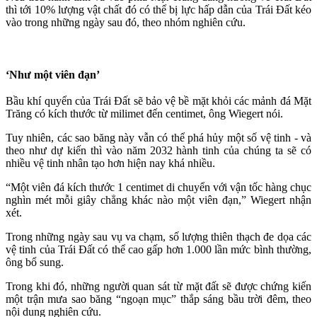
thì tới 10% lượng vật chất đó có thể bị lực hấp dẫn của Trái Đất kéo
vào trong những ngày sau đó, theo nhóm nghiên cứu.
‘Như một viên đạn’
Bầu khí quyển của Trái Đất sẽ bảo vệ bề mặt khỏi các mảnh đá Mặt
Trăng có kích thước từ milimet đến centimet, ông Wiegert nói.
Tuy nhiên, các sao băng này vẫn có thể phá hủy một số vệ tinh - và
theo như dự kiến thì vào năm 2032 hành tinh của chúng ta sẽ có
nhiều vệ tinh nhân tạo hơn hiện nay khá nhiều.
“Một viên đá kích thước 1 centimet di chuyển với vận tốc hàng chục
nghìn mét mỗi giây chẳng khác nào một viên đạn,” Wiegert nhận
xét.
Trong những ngày sau vụ va chạm, số lượng thiên thạch đe dọa các
vệ tinh của Trái Đất có thể cao gấp hơn 1.000 lần mức bình thường,
ông bổ sung.
Trong khi đó, những người quan sát từ mặt đất sẽ được chứng kiến
một trận mưa sao băng “ngoạn mục” thắp sáng bầu trời đêm, theo
nội dung nghiên cứu.