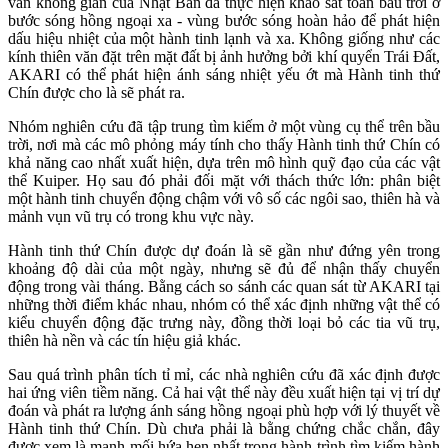
văn không gian của Nhật Bản đã thực hiện khảo sát toàn bầu trời ở
bước sóng hồng ngoại xa - vùng bước sóng hoàn hảo để phát hiện
dấu hiệu nhiệt của một hành tinh lạnh và xa. Không giống như các
kính thiên văn đặt trên mặt đất bị ảnh hưởng bởi khí quyển Trái Đất,
AKARI có thể phát hiện ánh sáng nhiệt yếu ớt mà Hành tinh thứ
Chín được cho là sẽ phát ra.
Nhóm nghiên cứu đã tập trung tìm kiếm ở một vùng cụ thể trên bầu
trời, nơi mà các mô phỏng máy tính cho thấy Hành tinh thứ Chín có
khả năng cao nhất xuất hiện, dựa trên mô hình quỹ đạo của các vật
thể Kuiper. Họ sau đó phải đối mặt với thách thức lớn: phân biệt
một hành tinh chuyển động chậm với vô số các ngôi sao, thiên hà và
mảnh vụn vũ trụ có trong khu vực này.
Hành tinh thứ Chín được dự đoán là sẽ gần như đứng yên trong
khoảng độ dài của một ngày, nhưng sẽ đủ để nhận thấy chuyển
động trong vài tháng. Bằng cách so sánh các quan sát từ AKARI tại
những thời điểm khác nhau, nhóm có thể xác định những vật thể có
kiểu chuyển động đặc trưng này, đồng thời loại bỏ các tia vũ trụ,
thiên hà nền và các tín hiệu giả khác.
Sau quá trình phân tích tỉ mỉ, các nhà nghiên cứu đã xác định được
hai ứng viên tiềm năng. Cả hai vật thể này đều xuất hiện tại vị trí dự
đoán và phát ra lượng ánh sáng hồng ngoại phù hợp với lý thuyết về
Hành tinh thứ Chín. Dù chưa phải là bằng chứng chắc chắn, đây
được xem là manh mối hứa hẹn nhất trong hành trình tìm kiếm hành