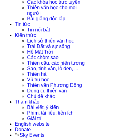
Các khóa học trực tuyến
Thiên văn học cho mọi
người
Bài giảng độc lập
Tin tức
Tin nổi bật
Kiến thức
Lịch sử thiên văn học
Trái Đất và sự sống
Hệ Mặt Trời
Các chòm sao
Thiên cầu, các hiện tượng
Sao, tinh vân, lỗ đen, ...
Thiên hà
Vũ trụ học
Thiên văn Phương Đông
Dụng cụ thiên văn
Chủ đề khác
Tham khảo
Bài viết, ý kiến
Phim, tài liệu, tiện ích
Giải trí
English website
Donate
">
Sky Events