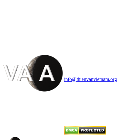
HỘI THIÊN
VĂN VÀ VŨ TRỤ
HỌC VIỆT NAM
Vietnam Astronomy and
Cosmology Association (VACA)
Văn phòng: 90b Khương Đình,
quận Thanh Xuân, Hà Nội
Điện thoại: 091.530.1116; Email:
info@thienvanvietnam.org
Mọi bài viết tại đây thuộc bản
quyền của VACA, vui lòng ghi rõ
tên tác giả và nguồn trích
dẫn
Thienvanvietnam.org
khi quý
vị tái sử dụng bất cứ nội dung nào
từ website này.