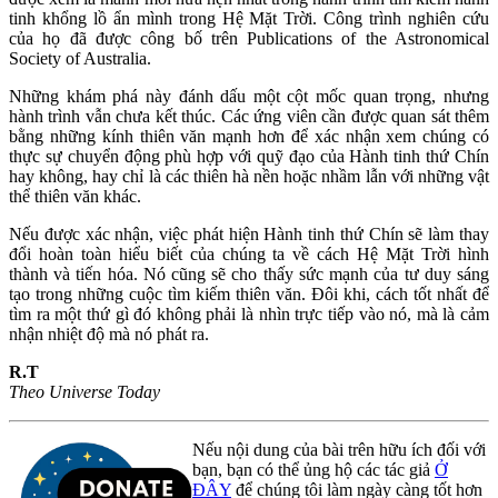
tinh khổng lồ ẩn mình trong Hệ Mặt Trời. Công trình nghiên cứu
của họ đã được công bố trên Publications of the Astronomical
Society of Australia.
Những khám phá này đánh dấu một cột mốc quan trọng, nhưng
hành trình vẫn chưa kết thúc. Các ứng viên cần được quan sát thêm
bằng những kính thiên văn mạnh hơn để xác nhận xem chúng có
thực sự chuyển động phù hợp với quỹ đạo của Hành tinh thứ Chín
hay không, hay chỉ là các thiên hà nền hoặc nhầm lẫn với những vật
thể thiên văn khác.
Nếu được xác nhận, việc phát hiện Hành tinh thứ Chín sẽ làm thay
đổi hoàn toàn hiểu biết của chúng ta về cách Hệ Mặt Trời hình
thành và tiến hóa. Nó cũng sẽ cho thấy sức mạnh của tư duy sáng
tạo trong những cuộc tìm kiếm thiên văn. Đôi khi, cách tốt nhất để
tìm ra một thứ gì đó không phải là nhìn trực tiếp vào nó, mà là cảm
nhận nhiệt độ mà nó phát ra.
R.T
Theo Universe Today
Nếu nội dung của bài trên hữu ích đối với
bạn, bạn có thể ủng hộ các tác giả
Ở
ĐÂY
để chúng tôi làm ngày càng tốt hơn