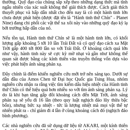
thường. Quỹ đạo của chúng sắp xếp theo những dạng thức mà tính
ngẫu nhiên của xác suất không thể giải thích được. Cách giải thích
thuyết phục và hấp dẫn nhất cho đến nay là có một hành tinh lớn
chưa được phát hiện (được đặt tên là "Hành tinh thứ Chín" - Planet
Nine) đang chi phối các vật thể xa xôi này vào những quỹ đạo kỳ lạ
bởi trường hấp dẫn của nó.
Nếu tồn tại, Hành tinh thứ Chín sẽ là một hành tinh lớn, có khối
lượng gấp khoảng 5 tới 10 lần Trái Đất và có quỹ đạo cách xa Mặt
Trời gấp 400 tới 800 lần so với Trái Đất. Ở khoảng cách quá lớn
như vậy, hành tinh này sẽ cực kỳ mờ nhạt và gần như không thể
quan sát được bằng các kính thiên văn truyền thống vốn dựa vào
việc phát hiện ánh sáng phản xạ.
Đây chính là điểm khiến nghiên cứu mới trở nên sáng tạo. Dưới sự
dẫn đầu của Amos Chen từ Đại học Quốc gia Tsing Hua, nhóm
nghiên cứu nhận ra rằng việc tìm kiếm dấu hiệu nhiệt của Hành tinh
thứ Chín có thể hiệu quả hơn nhiều so với tìm ánh sáng phản xạ. Lý
do là khi bạn tăng gấp đôi khoảng cách đến Mặt Trời, ánh sáng
phản xạ sẽ yếu đi 16 lần (theo quy luật nghịch đảo lũy thừa bậc
bốn), nhưng bức xạ nhiệt - tức là lượng nhiệt mà mọi vật thể tự
nhiên phát ra - chỉ giảm đi 4 lần ở cùng khoảng cách đó (nghịch đảo
bình phương).
Các nhà nghiên cứu đã sử dụng dữ liệu từ AKARI, một kính thiên