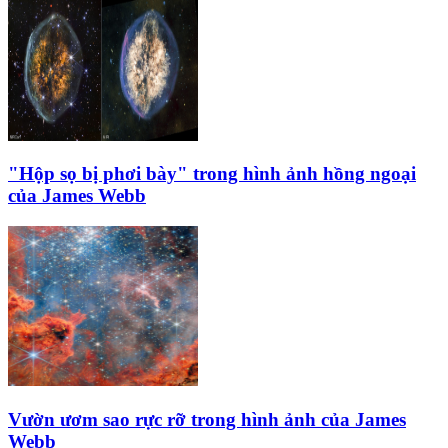
"Hộp sọ bị phơi bày" trong hình ảnh hồng ngoại
của James Webb
Vườn ươm sao rực rỡ trong hình ảnh của James
Webb