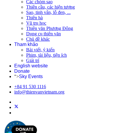
Các chòm sao
Thiên cầu, các hiện tượng
Sao, tinh vân, lỗ đen, ...
Thiên hà
Vũ trụ học
Thiên văn Phương Đông
Dụng cụ thiên văn
Chủ đề khác
Tham khảo
Bài viết, ý kiến
Phim, tài liệu, tiện ích
Giải trí
English website
Donate
">
Sky Events
+84 91 530 1116
info@thienvanvietnam.org