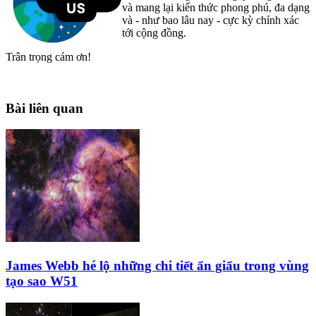
và mang lại kiến thức phong phú, đa dạng
và - như bao lâu nay - cực kỳ chính xác
tới cộng đồng.
Trân trọng cám ơn!
Bài liên quan
James Webb hé lộ những chi tiết ẩn giấu trong vùng
tạo sao W51