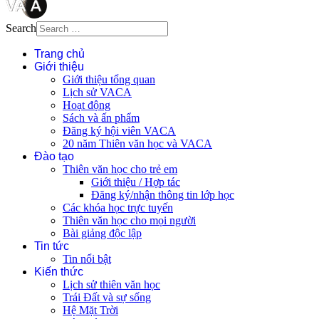
Search
Trang chủ
Giới thiệu
Giới thiệu tổng quan
Lịch sử VACA
Hoạt động
Sách và ấn phẩm
Đăng ký hội viên VACA
20 năm Thiên văn học và VACA
Đào tạo
Thiên văn học cho trẻ em
Giới thiệu / Hợp tác
Đăng ký/nhận thông tin lớp học
Các khóa học trực tuyến
Thiên văn học cho mọi người
Bài giảng độc lập
Tin tức
Tin nổi bật
Kiến thức
Lịch sử thiên văn học
Trái Đất và sự sống
Hệ Mặt Trời