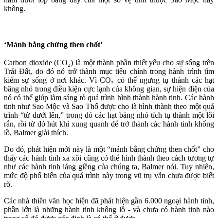
không.
‘Mảnh bằng chứng then chốt’
Carbon dioxide (CO₂) là một thành phần thiết yếu cho sự sống trên
Trái Đất, do đó nó trở thành mục tiêu chính trong hành trình tìm
kiếm sự sống ở nơi khác. Vì CO₂ có thể ngưng tụ thành các hạt
băng nhỏ trong điều kiện cực lạnh của không gian, sự hiện diện của
nó có thể giúp làm sáng tỏ quá trình hình thành hành tinh. Các hành
tinh như Sao Mộc và Sao Thổ được cho là hình thành theo một quá
trình “từ dưới lên,” trong đó các hạt băng nhỏ tích tụ thành một lõi
rắn, rồi từ đó hút khí xung quanh để trở thành các hành tinh khổng
lồ, Balmer giải thích.
Do đó, phát hiện mới này là một “mảnh bằng chứng then chốt” cho
thấy các hành tinh xa xôi cũng có thể hình thành theo cách tương tự
như các hành tinh láng giềng của chúng ta, Balmer nói. Tuy nhiên,
mức độ phổ biến của quá trình này trong vũ trụ vẫn chưa được biết
rõ.
Các nhà thiên văn học hiện đã phát hiện gần 6.000 ngoại hành tinh,
phần lớn là những hành tinh khổng lồ - và chưa có hành tinh nào