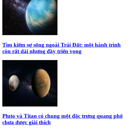
Tìm kiếm sự sống ngoài Trái Đất: một hành trình
còn rất dài nhưng đầy triển vọng
Pluto và Titan có chung một đặc trưng quang phổ
chưa được giải thích