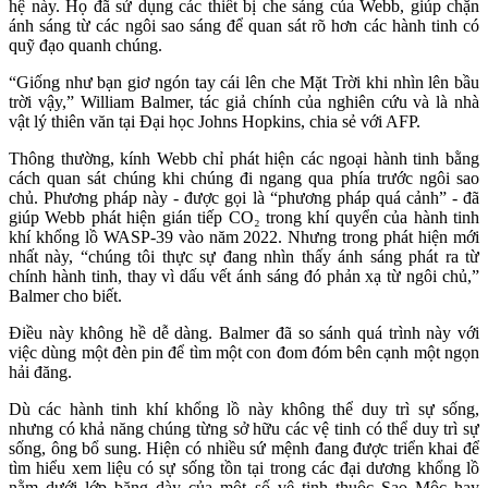
hệ này. Họ đã sử dụng các thiết bị che sáng của Webb, giúp chặn
ánh sáng từ các ngôi sao sáng để quan sát rõ hơn các hành tinh có
quỹ đạo quanh chúng.
“Giống như bạn giơ ngón tay cái lên che Mặt Trời khi nhìn lên bầu
trời vậy,” William Balmer, tác giả chính của nghiên cứu và là nhà
vật lý thiên văn tại Đại học Johns Hopkins, chia sẻ với AFP.
Thông thường, kính Webb chỉ phát hiện các ngoại hành tinh bằng
cách quan sát chúng khi chúng đi ngang qua phía trước ngôi sao
chủ. Phương pháp này - được gọi là “phương pháp quá cảnh” - đã
giúp Webb phát hiện gián tiếp CO₂ trong khí quyển của hành tinh
khí khổng lồ WASP-39 vào năm 2022. Nhưng trong phát hiện mới
nhất này, “chúng tôi thực sự đang nhìn thấy ánh sáng phát ra từ
chính hành tinh, thay vì dấu vết ánh sáng đó phản xạ từ ngôi chủ,”
Balmer cho biết.
Điều này không hề dễ dàng. Balmer đã so sánh quá trình này với
việc dùng một đèn pin để tìm một con đom đóm bên cạnh một ngọn
hải đăng.
Dù các hành tinh khí khổng lồ này không thể duy trì sự sống,
nhưng có khả năng chúng từng sở hữu các vệ tinh có thể duy trì sự
sống, ông bổ sung. Hiện có nhiều sứ mệnh đang được triển khai để
tìm hiểu xem liệu có sự sống tồn tại trong các đại dương khổng lồ
nằm dưới lớp băng dày của một số vệ tinh thuộc Sao Mộc hay