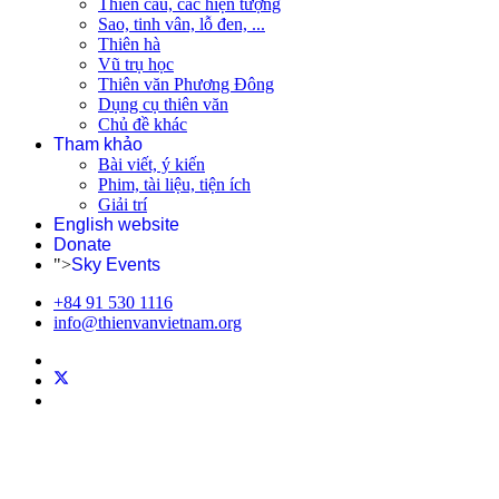
Thiên cầu, các hiện tượng
Sao, tinh vân, lỗ đen, ...
Thiên hà
Vũ trụ học
Thiên văn Phương Đông
Dụng cụ thiên văn
Chủ đề khác
Tham khảo
Bài viết, ý kiến
Phim, tài liệu, tiện ích
Giải trí
English website
Donate
">
Sky Events
+84 91 530 1116
info@thienvanvietnam.org