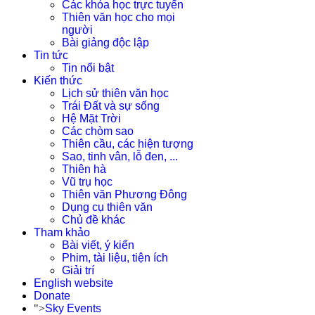
Các khóa học trực tuyến
Thiên văn học cho mọi
người
Bài giảng độc lập
Tin tức
Tin nổi bật
Kiến thức
Lịch sử thiên văn học
Trái Đất và sự sống
Hệ Mặt Trời
Các chòm sao
Thiên cầu, các hiện tượng
Sao, tinh vân, lỗ đen, ...
Thiên hà
Vũ trụ học
Thiên văn Phương Đông
Dụng cụ thiên văn
Chủ đề khác
Tham khảo
Bài viết, ý kiến
Phim, tài liệu, tiện ích
Giải trí
English website
Donate
">
Sky Events