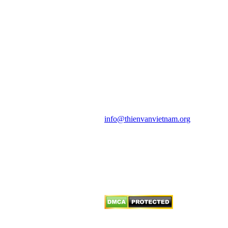
HỘI THIÊN
VĂN VÀ VŨ TRỤ
HỌC VIỆT NAM
Vietnam Astronomy and
Cosmology Association (VACA)
Văn phòng: 90b Khương Đình,
quận Thanh Xuân, Hà Nội
Điện thoại: 091.530.1116; Email:
info@thienvanvietnam.org
Mọi bài viết tại đây thuộc bản
quyền của VACA, vui lòng ghi rõ
tên tác giả và nguồn trích
dẫn
Thienvanvietnam.org
khi quý
vị tái sử dụng bất cứ nội dung nào
từ website này.