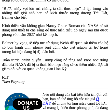
trong số đó được xác định là có thể ở được.
“Bước nhảy vọt lớn mà chúng ta cần thực hiện” là tập trung vào
những thế giới nhỏ hơn có kích thước tương đương Trái Đất,
Balmer cho biết.
Kính thiên văn không gian Nancy Grace Roman của NASA sẽ sử
dụng một thiết bị che sáng để thực hiện điều đó ngay sau khi được
phóng vào năm 2027 như kế hoạch.
Balmer hy vọng sẽ tiếp tục sử dụng Webb để quan sát thêm các hệ
có bốn hành tinh, nhưng ông cũng cho biết nguồn tài trợ trong
tương lai hiện đang bị đặt dấu hỏi.
Tuần trước, chính quyền Trump công bố rằng nhà khoa học đứng
đầu của NASA đã bị sa thải, báo hiệu rằng sẽ có thêm nhiều đợt cắt
giảm đối với cơ quan không gian Hoa Kỳ.
R.T
Theo Phys.org
Nếu nội dung của bài trên hữu ích đối với
bạn, bạn có thể ủng hộ các tác giả
Ở
ĐÂY
để chúng tôi làm ngày càng tốt hơn
và mang lại kiến thức phong phú, đa dạng