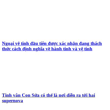
Ngoại vệ tinh đầu tiên được xác nhận đang thách
thức cách định nghĩa về hành tinh và vệ tinh
Tinh vân Con Sứa có thể là nơi diễn ra tới hai
supernova