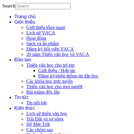
Search
Trang chủ
Giới thiệu
Giới thiệu tổng quan
Lịch sử VACA
Hoạt động
Sách và ấn phẩm
Đăng ký hội viên VACA
20 năm Thiên văn học và VACA
Đào tạo
Thiên văn học cho trẻ em
Giới thiệu / Hợp tác
Đăng ký/nhận thông tin lớp học
Các khóa học trực tuyến
Thiên văn học cho mọi người
Bài giảng độc lập
Tin tức
Tin nổi bật
Kiến thức
Lịch sử thiên văn học
Trái Đất và sự sống
Hệ Mặt Trời
Các chòm sao