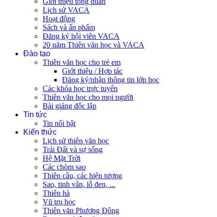
Giới thiệu tổng quan
Lịch sử VACA
Hoạt động
Sách và ấn phẩm
Đăng ký hội viên VACA
20 năm Thiên văn học và VACA
Đào tạo
Thiên văn học cho trẻ em
Giới thiệu / Hợp tác
Đăng ký/nhận thông tin lớp học
Các khóa học trực tuyến
Thiên văn học cho mọi người
Bài giảng độc lập
Tin tức
Tin nổi bật
Kiến thức
Lịch sử thiên văn học
Trái Đất và sự sống
Hệ Mặt Trời
Các chòm sao
Thiên cầu, các hiện tượng
Sao, tinh vân, lỗ đen, ...
Thiên hà
Vũ trụ học
Thiên văn Phương Đông