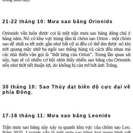
21-22 tháng 10: Mưa sao băng Orionids
Orionids vẫn luôn được coi là một trận mưa sao băng đáng chú ý
hàng năm. Nó có khu vực trung tâm là chòm sao Orion - một chòm
sao dễ nhất ra tới mức gần như bất cứ ai đều có thể tìm được nó khi
trời quang mây nhờ ba ngôi sao thẳng hàng và cách đều nhau mà
các nhà thiên văn gọi là "thắt lưng của Orion". Trong lần quan sát
này, bạn sẽ có nhiều cơ hội nhìn thấy nhiều sao băng của Orionids
nếu như thời tiết thuận lợi, do không bị cản trở bởi ánh Trăng.
30 tháng 10: Sao Thủy đạt biên độ cực đại về
phía Đông.
17-18 tháng 11: Mưa sao băng Leonids
Trận mưa sao băng này xảy ra quanh khu vực của chòm sao Leo.
Năm 2025, Leonids vẫn là một mưa sao băng loại trung bình với