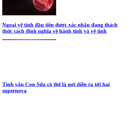
Ngoại vệ tinh đầu tiên được xác nhận đang thách
thức cách định nghĩa về hành tinh và vệ tinh
Tinh vân Con Sứa có thể là nơi diễn ra tới hai
supernova
HỘI THIÊN
VĂN VÀ VŨ TRỤ