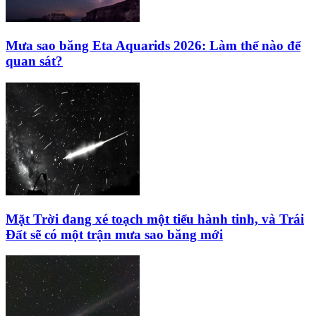
Mưa sao băng Eta Aquarids 2026: Làm thế nào để
quan sát?
Mặt Trời đang xé toạch một tiểu hành tinh, và Trái
Đất sẽ có một trận mưa sao băng mới