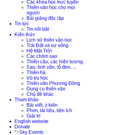
Các khóa học trực tuyến
Thiên văn học cho mọi
người
Bài giảng độc lập
Tin tức
Tin nổi bật
Kiến thức
Lịch sử thiên văn học
Trái Đất và sự sống
Hệ Mặt Trời
Các chòm sao
Thiên cầu, các hiện tượng
Sao, tinh vân, lỗ đen, ...
Thiên hà
Vũ trụ học
Thiên văn Phương Đông
Dụng cụ thiên văn
Chủ đề khác
Tham khảo
Bài viết, ý kiến
Phim, tài liệu, tiện ích
Giải trí
English website
Donate
">
Sky Events