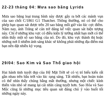
22-23 tháng 04: Mưa sao băng Lyrids
Mưa sao băng loại trung bình này được gây ra bởi các mảnh vụn
của sao chổi C/1861 G1 Thatcher. Thông thường, nó có thể cho
phép bạn quan sát được trên 20 sao băng mỗi giờ vào lúc cực điểm.
Năm nay, ánh Trăng sẽ cản trở đáng kể việc quan sát hiện tượng
này. Chỉ ở những khu vực có điều kiện lý tưởng nhất bạn mới có thể
nhìn thấy một số sao băng của nó. Do đó, khu vực thành thị hoặc
những nơi ô nhiễm ánh sáng khác sẽ không phải những địa điểm mà
bạn nên đặt nhiều kỳ vọng.
29/04: Sao Kim và Sao Thổ giao hội
Hai hành tinh tuyệt đẹp của Hệ Mặt Trời sẽ có vị trí biểu kiến rất
gần nhau trên bầu trời vào lúc rạng sáng. Tất nhiên, bạn hoàn toàn
có thể nhìn thấy chúng bằng mắt thường, nhưng một chiếc kính
thiên văn nhỏ sẽ mang lại cái nhìn càng tuyệt hơn. Sao Hỏa và Sao
Mộc cũng là những mục tiêu quan sát đáng chú ý vào buổi tối
những ngày này.