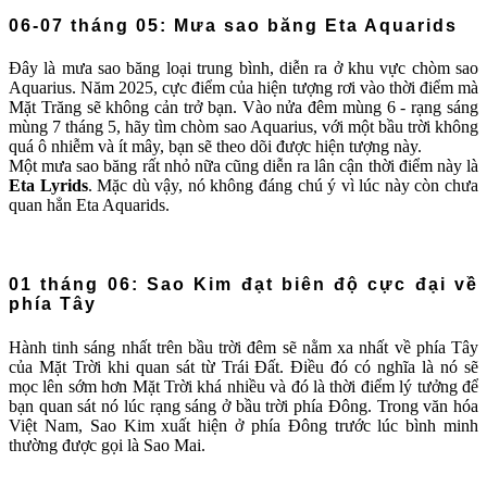
06-07 tháng 05: Mưa sao băng Eta Aquarids
Đây là mưa sao băng loại trung bình, diễn ra ở khu vực chòm sao
Aquarius. Năm 2025, cực điểm của hiện tượng rơi vào thời điểm mà
Mặt Trăng sẽ không cản trở bạn. Vào nửa đêm mùng 6 - rạng sáng
mùng 7 tháng 5, hãy tìm chòm sao Aquarius, với một bầu trời không
quá ô nhiễm và ít mây, bạn sẽ theo dõi được hiện tượng này.
Một mưa sao băng rất nhỏ nữa cũng diễn ra lân cận thời điểm này là
Eta Lyrids
. Mặc dù vậy, nó không đáng chú ý vì lúc này còn chưa
quan hẳn Eta Aquarids.
01 tháng 06: Sao Kim đạt biên độ cực đại về
phía Tây
Hành tinh sáng nhất trên bầu trời đêm sẽ nằm xa nhất về phía Tây
của Mặt Trời khi quan sát từ Trái Đất. Điều đó có nghĩa là nó sẽ
mọc lên sớm hơn Mặt Trời khá nhiều và đó là thời điểm lý tưởng để
bạn quan sát nó lúc rạng sáng ở bầu trời phía Đông. Trong văn hóa
Việt Nam, Sao Kim xuất hiện ở phía Đông trước lúc bình minh
thường được gọi là Sao Mai.