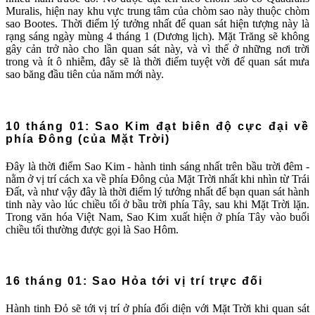
Muralis, hiện nay khu vực trung tâm của chòm sao này thuộc chòm
sao Bootes. Thời điểm lý tưởng nhất để quan sát hiện tượng này là
rạng sáng ngày mùng 4 tháng 1 (Dương lịch). Mặt Trăng sẽ không
gây cản trở nào cho lần quan sát này, và vì thế ở những nơi trời
trong và ít ô nhiễm, đây sẽ là thời điểm tuyệt vời để quan sát mưa
sao băng đầu tiên của năm mới này.
10 tháng 01: Sao Kim đạt biên độ cực đại về
phía Đông (của Mặt Trời)
Đây là thời điểm Sao Kim - hành tinh sáng nhất trên bầu trời đêm -
nằm ở vị trí cách xa về phía Đông của Mặt Trời nhất khi nhìn từ Trái
Đất, và như vậy đây là thời điểm lý tưởng nhất để bạn quan sát hành
tinh này vào lúc chiều tối ở bầu trời phía Tây, sau khi Mặt Trời lặn.
Trong văn hóa Việt Nam, Sao Kim xuất hiện ở phía Tây vào buổi
chiều tối thường được gọi là Sao Hôm.
16 tháng 01: Sao Hỏa tới vị trí trực đối
Hành tinh Đỏ sẽ tới vị trí ở phía đối diện với Mặt Trời khi quan sát