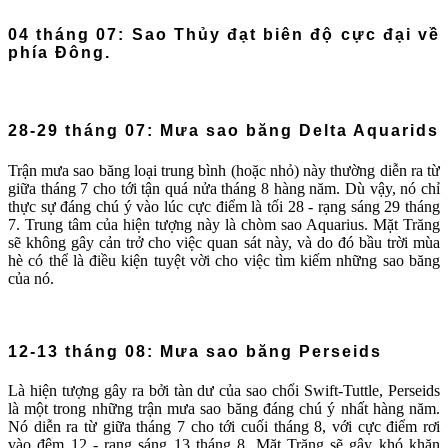
04 tháng 07: Sao Thủy đạt biên độ cực đại về
phía Đông.
28-29 tháng 07: Mưa sao băng Delta Aquarids
Trận mưa sao băng loại trung bình (hoặc nhỏ) này thường diễn ra từ
giữa tháng 7 cho tới tận quá nửa tháng 8 hàng năm. Dù vậy, nó chỉ
thực sự đáng chú ý vào lúc cực điểm là tối 28 - rạng sáng 29 tháng
7. Trung tâm của hiện tượng này là chòm sao Aquarius. Mặt Trăng
sẽ không gây cản trở cho việc quan sát này, và do đó bầu trời mùa
hè có thể là điều kiện tuyệt vời cho việc tìm kiếm những sao băng
của nó.
12-13 tháng 08: Mưa sao băng Perseids
Là hiện tượng gây ra bởi tàn dư của sao chổi Swift-Tuttle, Perseids
là một trong những trận mưa sao băng đáng chú ý nhất hàng năm.
Nó diễn ra từ giữa tháng 7 cho tới cuối tháng 8, với cực điểm rơi
vào đêm 12 - rạng sáng 13 tháng 8. Mặt Trăng sẽ gây khó khăn