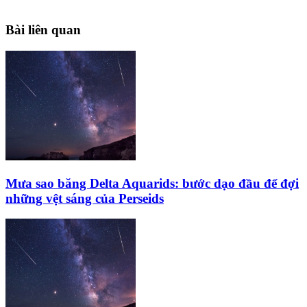
Bài liên quan
Mưa sao băng Delta Aquarids: bước dạo đầu để đợi
những vệt sáng của Perseids