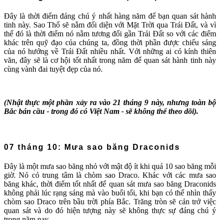
Đây là thời điểm đáng chú ý nhất hàng năm để bạn quan sát hành
tinh này. Sao Thổ sẽ nằm đối diện với Mặt Trời qua Trái Đất, và vì
thế đó là thời điểm nó nằm tương đối gần Trái Đất so với các điểm
khác trên quỹ đạo của chúng ta, đồng thời phần được chiếu sáng
của nó hướng về Trái Đất nhiều nhất. Với những ai có kính thiên
văn, đây sẽ là cơ hội tốt nhất trong năm để quan sát hành tinh này
cùng vành đai tuyệt đẹp của nó.
(Nhật thực một phần xảy ra vào 21 tháng 9 này, nhưng toàn bộ
Bắc bán cầu - trong đó có Việt Nam - sẽ không thể theo dõi).
07 tháng 10: Mưa sao băng Draconids
Đây là một mưa sao băng nhỏ với mật độ ít khi quá 10 sao băng mỗi
giờ. Nó có trung tâm là chòm sao Draco. Khác với các mưa sao
băng khác, thời điểm tốt nhất để quan sát mưa sao băng Draconids
không phải lúc rạng sáng mà vào buổi tối, khi bạn có thể nhìn thấy
chòm sao Draco trên bầu trời phía Bắc. Trăng tròn sẽ cản trở việc
quan sát và do đó hiện tượng này sẽ không thực sự đáng chú ý
trong năm nay.