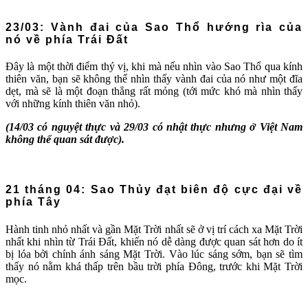
23/03: Vành đai của Sao Thổ hướng rìa của
nó về phía Trái Đất
Đây là một thời điểm thý vị, khi mà nếu nhìn vào Sao Thổ qua kính
thiên văn, bạn sẽ không thể nhìn thấy vành đai của nó như một đĩa
dẹt, mà sẽ là một đoạn thẳng rất mỏng (tới mức khó mà nhìn thấy
với những kính thiên văn nhỏ).
(14/03 có nguyệt thực và 29/03 có nhật thực nhưng ở Việt Nam
không thể quan sát được).
21 tháng 04: Sao Thủy đạt biên độ cực đại về
phía Tây
Hành tinh nhỏ nhất và gần Mặt Trời nhất sẽ ở vị trí cách xa Mặt Trời
nhất khi nhìn từ Trái Đất, khiến nó dễ dàng được quan sát hơn do ít
bị lóa bởi chính ánh sáng Mặt Trời. Vào lúc sáng sớm, bạn sẽ tìm
thấy nó nằm khá thấp trên bầu trời phía Đông, trước khi Mặt Trời
mọc.