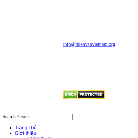
HỌC VIỆT NAM
Vietnam Astronomy and
Cosmology Association (VACA)
Văn phòng: 90b Khương Đình,
quận Thanh Xuân, Hà Nội
Điện thoại: 091.530.1116; Email:
info@thienvanvietnam.org
Mọi bài viết tại đây thuộc bản
quyền của VACA, vui lòng ghi rõ
tên tác giả và nguồn trích
dẫn
Thienvanvietnam.org
khi quý
vị tái sử dụng bất cứ nội dung nào
từ website này.
Search
Trang chủ
Giới thiệu