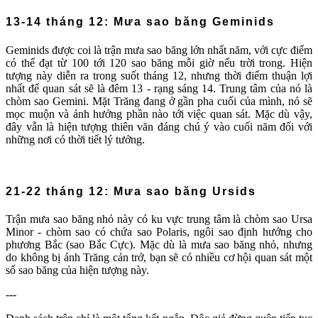
13-14 tháng 12: Mưa sao băng Geminids
Geminids được coi là trận mưa sao băng lớn nhất năm, với cực điểm
có thể đạt từ 100 tới 120 sao băng mỗi giờ nếu trời trong. Hiện
tượng này diễn ra trong suốt tháng 12, nhưng thời điểm thuận lợi
nhất để quan sát sẽ là đêm 13 - rạng sáng 14. Trung tâm của nó là
chòm sao Gemini. Mặt Trăng đang ở gần pha cuối của mình, nó sẽ
mọc muộn và ảnh hưởng phần nào tới việc quan sát. Mặc dù vậy,
đây vẫn là hiện tượng thiên văn đáng chú ý vào cuối năm đối với
những nơi có thời tiết lý tưởng.
21-22 tháng 12: Mưa sao băng Ursids
Trận mưa sao băng nhỏ này có ku vực trung tâm là chòm sao Ursa
Minor - chòm sao có chứa sao Polaris, ngôi sao định hướng cho
phương Bắc (sao Bắc Cực). Mặc dù là mưa sao băng nhỏ, nhưng
do không bị ánh Trăng cản trở, bạn sẽ có nhiều cơ hội quan sát một
số sao băng của hiện tượng này.
---