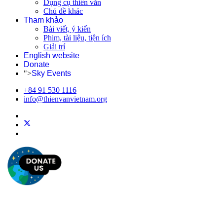
Dụng cụ thiên văn
Chủ đề khác
Tham khảo
Bài viết, ý kiến
Phim, tài liệu, tiện ích
Giải trí
English website
Donate
">
Sky Events
+84 91 530 1116
info@thienvanvietnam.org