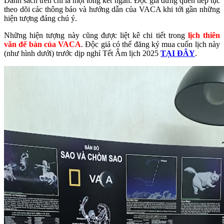
Danh sách trên chỉ là một tổng kết ngắn. Độc giả đừng quên tiếp tục
theo dõi các thông báo và hướng dẫn của VACA khi tới gần những
hiện tượng đáng chú ý.
Những hiện tượng này cũng được liệt kê chi tiết trong
lịch thiên
văn để bàn của VACA
. Độc giả có thể đăng ký mua cuốn lịch này
(như hình dưới) trước dịp nghỉ Tết Âm lịch 2025
TẠI ĐÂY
.