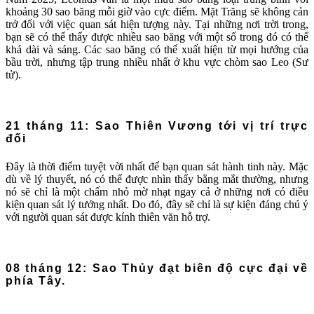
khoảng 30 sao băng mỗi giờ vào cực điểm. Mặt Trăng sẽ không cản
trở đối với việc quan sát hiện tượng này. Tại những nơi trời trong,
bạn sẽ có thể thấy được nhiều sao băng với một số trong đó có thể
khá dài và sáng. Các sao băng có thể xuất hiện từ mọi hướng của
bầu trời, nhưng tập trung nhiều nhất ở khu vực chòm sao Leo (Sư
tử).
21 tháng 11: Sao Thiên Vương tới vị trí trực
đối
Đây là thời điểm tuyệt vời nhất để bạn quan sát hành tinh này. Mặc
dù về lý thuyết, nó có thể được nhìn thấy bằng mắt thường, nhưng
nó sẽ chỉ là một chấm nhỏ mờ nhạt ngay cả ở những nơi có điều
kiện quan sát lý tưởng nhất. Do đó, đây sẽ chỉ là sự kiện đáng chú ý
với người quan sát được kính thiên văn hỗ trợ.
08 tháng 12: Sao Thủy đạt biên độ cực đại về
phía Tây.