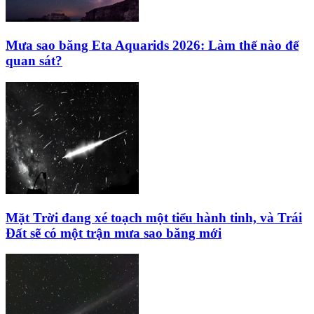
Mưa sao băng Eta Aquarids 2026: Làm thế nào để
quan sát?
Mặt Trời đang xé toạch một tiểu hành tinh, và Trái
Đất sẽ có một trận mưa sao băng mới