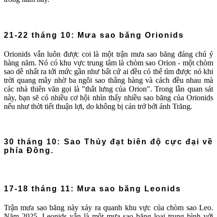
21-22 tháng 10: Mưa sao băng Orionids
Orionids vẫn luôn được coi là một trận mưa sao băng đáng chú ý
hàng năm. Nó có khu vực trung tâm là chòm sao Orion - một chòm
sao dễ nhất ra tới mức gần như bất cứ ai đều có thể tìm được nó khi
trời quang mây nhờ ba ngôi sao thẳng hàng và cách đều nhau mà
các nhà thiên văn gọi là "thắt lưng của Orion". Trong lần quan sát
này, bạn sẽ có nhiều cơ hội nhìn thấy nhiều sao băng của Orionids
nếu như thời tiết thuận lợi, do không bị cản trở bởi ánh Trăng.
30 tháng 10: Sao Thủy đạt biên độ cực đại về
phía Đông.
17-18 tháng 11: Mưa sao băng Leonids
Trận mưa sao băng này xảy ra quanh khu vực của chòm sao Leo.
Năm 2025, Leonids vẫn là một mưa sao băng loại trung bình với