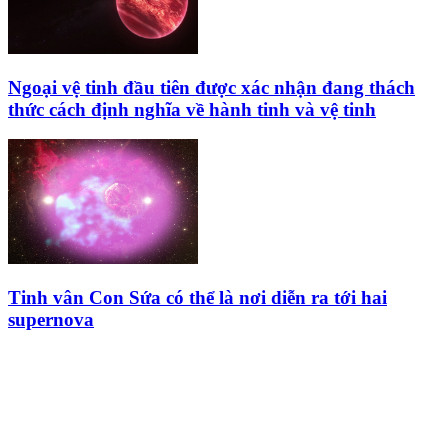
Ngoại vệ tinh đầu tiên được xác nhận đang thách
thức cách định nghĩa về hành tinh và vệ tinh
Tinh vân Con Sứa có thể là nơi diễn ra tới hai
supernova
HỘI THIÊN
VĂN VÀ VŨ TRỤ