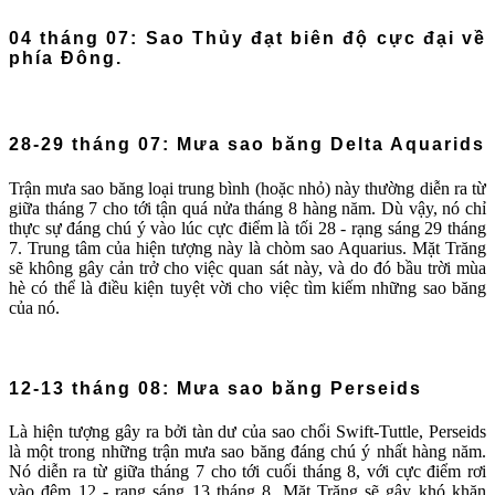
04 tháng 07: Sao Thủy đạt biên độ cực đại về
phía Đông.
28-29 tháng 07: Mưa sao băng Delta Aquarids
Trận mưa sao băng loại trung bình (hoặc nhỏ) này thường diễn ra từ
giữa tháng 7 cho tới tận quá nửa tháng 8 hàng năm. Dù vậy, nó chỉ
thực sự đáng chú ý vào lúc cực điểm là tối 28 - rạng sáng 29 tháng
7. Trung tâm của hiện tượng này là chòm sao Aquarius. Mặt Trăng
sẽ không gây cản trở cho việc quan sát này, và do đó bầu trời mùa
hè có thể là điều kiện tuyệt vời cho việc tìm kiếm những sao băng
của nó.
12-13 tháng 08: Mưa sao băng Perseids
Là hiện tượng gây ra bởi tàn dư của sao chổi Swift-Tuttle, Perseids
là một trong những trận mưa sao băng đáng chú ý nhất hàng năm.
Nó diễn ra từ giữa tháng 7 cho tới cuối tháng 8, với cực điểm rơi
vào đêm 12 - rạng sáng 13 tháng 8. Mặt Trăng sẽ gây khó khăn