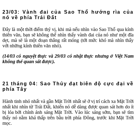
23/03: Vành đai của Sao Thổ hướng rìa của
nó về phía Trái Đất
Đây là một thời điểm thý vị, khi mà nếu nhìn vào Sao Thổ qua kính
thiên văn, bạn sẽ không thể nhìn thấy vành đai của nó như một đĩa
dẹt, mà sẽ là một đoạn thẳng rất mỏng (tới mức khó mà nhìn thấy
với những kính thiên văn nhỏ).
(14/03 có nguyệt thực và 29/03 có nhật thực nhưng ở Việt Nam
không thể quan sát được).
21 tháng 04: Sao Thủy đạt biên độ cực đại về
phía Tây
Hành tinh nhỏ nhất và gần Mặt Trời nhất sẽ ở vị trí cách xa Mặt Trời
nhất khi nhìn từ Trái Đất, khiến nó dễ dàng được quan sát hơn do ít
bị lóa bởi chính ánh sáng Mặt Trời. Vào lúc sáng sớm, bạn sẽ tìm
thấy nó nằm khá thấp trên bầu trời phía Đông, trước khi Mặt Trời
mọc.