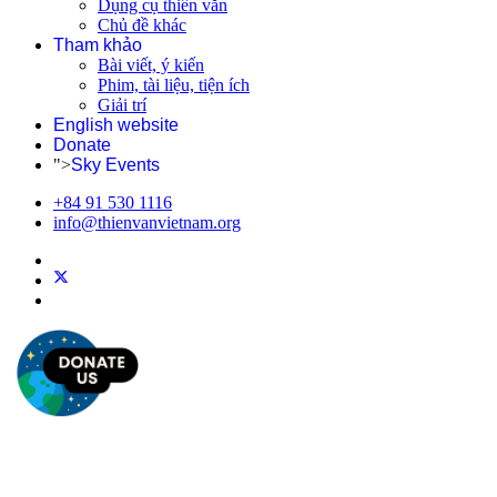
Dụng cụ thiên văn
Chủ đề khác
Tham khảo
Bài viết, ý kiến
Phim, tài liệu, tiện ích
Giải trí
English website
Donate
">
Sky Events
+84 91 530 1116
info@thienvanvietnam.org