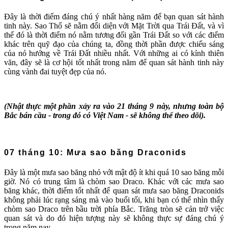
Đây là thời điểm đáng chú ý nhất hàng năm để bạn quan sát hành
tinh này. Sao Thổ sẽ nằm đối diện với Mặt Trời qua Trái Đất, và vì
thế đó là thời điểm nó nằm tương đối gần Trái Đất so với các điểm
khác trên quỹ đạo của chúng ta, đồng thời phần được chiếu sáng
của nó hướng về Trái Đất nhiều nhất. Với những ai có kính thiên
văn, đây sẽ là cơ hội tốt nhất trong năm để quan sát hành tinh này
cùng vành đai tuyệt đẹp của nó.
(Nhật thực một phần xảy ra vào 21 tháng 9 này, nhưng toàn bộ
Bắc bán cầu - trong đó có Việt Nam - sẽ không thể theo dõi).
07 tháng 10: Mưa sao băng Draconids
Đây là một mưa sao băng nhỏ với mật độ ít khi quá 10 sao băng mỗi
giờ. Nó có trung tâm là chòm sao Draco. Khác với các mưa sao
băng khác, thời điểm tốt nhất để quan sát mưa sao băng Draconids
không phải lúc rạng sáng mà vào buổi tối, khi bạn có thể nhìn thấy
chòm sao Draco trên bầu trời phía Bắc. Trăng tròn sẽ cản trở việc
quan sát và do đó hiện tượng này sẽ không thực sự đáng chú ý
trong năm nay.