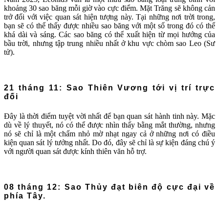
khoảng 30 sao băng mỗi giờ vào cực điểm. Mặt Trăng sẽ không cản
trở đối với việc quan sát hiện tượng này. Tại những nơi trời trong,
bạn sẽ có thể thấy được nhiều sao băng với một số trong đó có thể
khá dài và sáng. Các sao băng có thể xuất hiện từ mọi hướng của
bầu trời, nhưng tập trung nhiều nhất ở khu vực chòm sao Leo (Sư
tử).
21 tháng 11: Sao Thiên Vương tới vị trí trực
đối
Đây là thời điểm tuyệt vời nhất để bạn quan sát hành tinh này. Mặc
dù về lý thuyết, nó có thể được nhìn thấy bằng mắt thường, nhưng
nó sẽ chỉ là một chấm nhỏ mờ nhạt ngay cả ở những nơi có điều
kiện quan sát lý tưởng nhất. Do đó, đây sẽ chỉ là sự kiện đáng chú ý
với người quan sát được kính thiên văn hỗ trợ.
08 tháng 12: Sao Thủy đạt biên độ cực đại về
phía Tây.