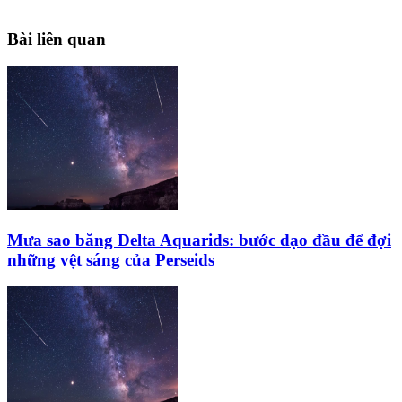
Bài liên quan
Mưa sao băng Delta Aquarids: bước dạo đầu để đợi
những vệt sáng của Perseids