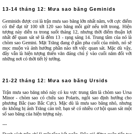
13-14 tháng 12: Mưa sao băng Geminids
Geminids được coi là trận mưa sao băng lớn nhất năm, với cực điểm
có thể đạt từ 100 tới 120 sao băng mỗi giờ nếu trời trong. Hiện
tượng này diễn ra trong suốt tháng 12, nhưng thời điểm thuận lợi
nhất để quan sát sẽ là đêm 13 - rạng sáng 14. Trung tâm của nó là
chòm sao Gemini. Mặt Trăng đang ở gần pha cuối của mình, nó sẽ
mọc muộn và ảnh hưởng phần nào tới việc quan sát. Mặc dù vậy,
đây vẫn là hiện tượng thiên văn đáng chú ý vào cuối năm đối với
những nơi có thời tiết lý tưởng.
21-22 tháng 12: Mưa sao băng Ursids
Trận mưa sao băng nhỏ này có ku vực trung tâm là chòm sao Ursa
Minor - chòm sao có chứa sao Polaris, ngôi sao định hướng cho
phương Bắc (sao Bắc Cực). Mặc dù là mưa sao băng nhỏ, nhưng
do không bị ánh Trăng cản trở, bạn sẽ có nhiều cơ hội quan sát một
số sao băng của hiện tượng này.
---