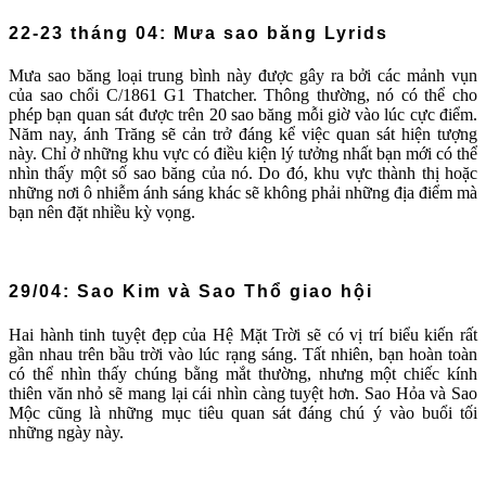
22-23 tháng 04: Mưa sao băng Lyrids
Mưa sao băng loại trung bình này được gây ra bởi các mảnh vụn
của sao chổi C/1861 G1 Thatcher. Thông thường, nó có thể cho
phép bạn quan sát được trên 20 sao băng mỗi giờ vào lúc cực điểm.
Năm nay, ánh Trăng sẽ cản trở đáng kể việc quan sát hiện tượng
này. Chỉ ở những khu vực có điều kiện lý tưởng nhất bạn mới có thể
nhìn thấy một số sao băng của nó. Do đó, khu vực thành thị hoặc
những nơi ô nhiễm ánh sáng khác sẽ không phải những địa điểm mà
bạn nên đặt nhiều kỳ vọng.
29/04: Sao Kim và Sao Thổ giao hội
Hai hành tinh tuyệt đẹp của Hệ Mặt Trời sẽ có vị trí biểu kiến rất
gần nhau trên bầu trời vào lúc rạng sáng. Tất nhiên, bạn hoàn toàn
có thể nhìn thấy chúng bằng mắt thường, nhưng một chiếc kính
thiên văn nhỏ sẽ mang lại cái nhìn càng tuyệt hơn. Sao Hỏa và Sao
Mộc cũng là những mục tiêu quan sát đáng chú ý vào buổi tối
những ngày này.