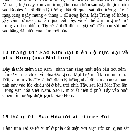
Muralis, hiện nay khu vực trung tâm của chòm sao này thuộc chòm
sao Bootes. Thời điểm lý tưởng nhất để quan sát hiện tượng này là
rạng sáng ngày mùng 4 tháng 1 (Dương lịch). Mặt Trăng sẽ không
gây cản trở nào cho lần quan sát này, và vì thế ở những nơi trời
trong và ít ô nhiễm, đây sẽ là thời điểm tuyệt vời để quan sát mưa
sao băng đầu tiên của năm mới này.
10 tháng 01: Sao Kim đạt biên độ cực đại về
phía Đông (của Mặt Trời)
Đây là thời điểm Sao Kim - hành tinh sáng nhất trên bầu trời đêm -
nằm ở vị trí cách xa về phía Đông của Mặt Trời nhất khi nhìn từ Trái
Đất, và như vậy đây là thời điểm lý tưởng nhất để bạn quan sát hành
tinh này vào lúc chiều tối ở bầu trời phía Tây, sau khi Mặt Trời lặn.
Trong văn hóa Việt Nam, Sao Kim xuất hiện ở phía Tây vào buổi
chiều tối thường được gọi là Sao Hôm.
16 tháng 01: Sao Hỏa tới vị trí trực đối
Hành tinh Đỏ sẽ tới vị trí ở phía đối diện với Mặt Trời khi quan sát