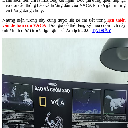
Danh sách trên chỉ là một tổng kết ngắn. Độc giả đừng quên tiếp tục
theo dõi các thông báo và hướng dẫn của VACA khi tới gần những
hiện tượng đáng chú ý.
Những hiện tượng này cũng được liệt kê chi tiết trong
lịch thiên
văn để bàn của VACA
. Độc giả có thể đăng ký mua cuốn lịch này
(như hình dưới) trước dịp nghỉ Tết Âm lịch 2025
TẠI ĐÂY
.