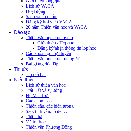
Giới thiệu tổng quan
Lịch sử VACA
Hoạt động
Sách và ấn phẩm
Đăng ký hội viên VACA
20 năm Thiên văn học và VACA
Đào tạo
Thiên văn học cho trẻ em
Giới thiệu / Hợp tác
Đăng ký/nhận thông tin lớp học
Các khóa học trực tuyến
Thiên văn học cho mọi người
Bài giảng độc lập
Tin tức
Tin nổi bật
Kiến thức
Lịch sử thiên văn học
Trái Đất và sự sống
Hệ Mặt Trời
Các chòm sao
Thiên cầu, các hiện tượng
Sao, tinh vân, lỗ đen, ...
Thiên hà
Vũ trụ học
Thiên văn Phương Đông