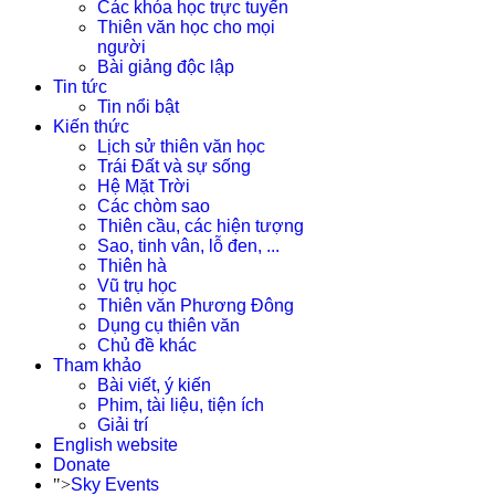
Các khóa học trực tuyến
Thiên văn học cho mọi
người
Bài giảng độc lập
Tin tức
Tin nổi bật
Kiến thức
Lịch sử thiên văn học
Trái Đất và sự sống
Hệ Mặt Trời
Các chòm sao
Thiên cầu, các hiện tượng
Sao, tinh vân, lỗ đen, ...
Thiên hà
Vũ trụ học
Thiên văn Phương Đông
Dụng cụ thiên văn
Chủ đề khác
Tham khảo
Bài viết, ý kiến
Phim, tài liệu, tiện ích
Giải trí
English website
Donate
">
Sky Events