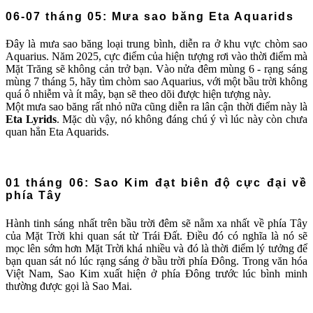
06-07 tháng 05: Mưa sao băng Eta Aquarids
Đây là mưa sao băng loại trung bình, diễn ra ở khu vực chòm sao
Aquarius. Năm 2025, cực điểm của hiện tượng rơi vào thời điểm mà
Mặt Trăng sẽ không cản trở bạn. Vào nửa đêm mùng 6 - rạng sáng
mùng 7 tháng 5, hãy tìm chòm sao Aquarius, với một bầu trời không
quá ô nhiễm và ít mây, bạn sẽ theo dõi được hiện tượng này.
Một mưa sao băng rất nhỏ nữa cũng diễn ra lân cận thời điểm này là
Eta Lyrids
. Mặc dù vậy, nó không đáng chú ý vì lúc này còn chưa
quan hẳn Eta Aquarids.
01 tháng 06: Sao Kim đạt biên độ cực đại về
phía Tây
Hành tinh sáng nhất trên bầu trời đêm sẽ nằm xa nhất về phía Tây
của Mặt Trời khi quan sát từ Trái Đất. Điều đó có nghĩa là nó sẽ
mọc lên sớm hơn Mặt Trời khá nhiều và đó là thời điểm lý tưởng để
bạn quan sát nó lúc rạng sáng ở bầu trời phía Đông. Trong văn hóa
Việt Nam, Sao Kim xuất hiện ở phía Đông trước lúc bình minh
thường được gọi là Sao Mai.