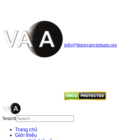
HỌC VIỆT NAM
Vietnam Astronomy and
Cosmology Association (VACA)
Văn phòng: 90b Khương Đình,
quận Thanh Xuân, Hà Nội
Điện thoại: 091.530.1116; Email:
info@thienvanvietnam.org
Mọi bài viết tại đây thuộc bản
quyền của VACA, vui lòng ghi rõ
tên tác giả và nguồn trích
dẫn
Thienvanvietnam.org
khi quý
vị tái sử dụng bất cứ nội dung nào
từ website này.
Search
Trang chủ
Giới thiệu