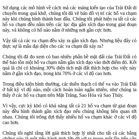
Sử dụng các mô hình về cách mà các mảng kiến tạo của Trái Đất di
chuyển trong quá khứ, chúng tôi đã vẽ bản đồ vị trí các hố va chạm
này khi chúng hình thành ban đầu. Chúng tôi phát hiện ra tất cả các
hố va chạm đều nằm trên các lục địa gần xích đạo trong giai đoạn
này, và không có hố nào nằm ở những nơi gần cực hơn.
Vậy tất cả các va chạm đều xảy ra gần xích đạo. Nhưng liệu đây có
thực sự là mẫu đại diện cho các va chạm đã xảy ra?
Chúng tôi đã đo xem có bao nhiêu phần bề mặt đất của Trái Đất có
thể bảo tồn một hố va chạm nằm gần xích đạo vào thời điểm đó. Kết
quả là chỉ có khoảng 30% diện tích mặt đất thích hợp cho việc này
nằm ở gần xích đạo, trong khi 70% ở các vĩ độ cao hơn.
Trong điều kiện bình thường, các thiên thạch có thể va vào Trái Đất
ở bất kỳ vĩ độ nào, một cách hoàn toàn ngẫu nhiên, như chúng ta
thấy ở các hố va chạm trên Mặt Trăng, Sao Hỏa và Sao Thủy.
Vì vậy, cực kỳ khó có khả năng tất cả 21 hố va chạm từ giai đoạn
này đều hình thành gần xích đạo nếu chúng không liên quan tới
nhau. Chúng tôi trông đợi thấy nhiều hố va chạm khác ở các vĩ độ
cao hơn.
Chúng tôi nghĩ rằng lời giải thích hợp lý nhất cho tất cả các bằng
chứng này là một tiểu hành tinh lớn đã vỡ ra trong một lần tiếp cận