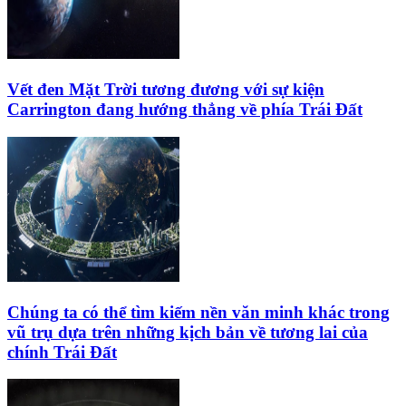
Vết đen Mặt Trời tương đương với sự kiện
Carrington đang hướng thẳng về phía Trái Đất
Chúng ta có thể tìm kiếm nền văn minh khác trong
vũ trụ dựa trên những kịch bản về tương lai của
chính Trái Đất