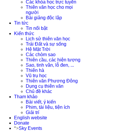
Các khóa học trực tuyến
Thiên văn học cho mọi
người
Bài giảng độc lập
Tin tức
Tin nổi bật
Kiến thức
Lịch sử thiên văn học
Trái Đất và sự sống
Hệ Mặt Trời
Các chòm sao
Thiên cầu, các hiện tượng
Sao, tinh vân, lỗ đen, ...
Thiên hà
Vũ trụ học
Thiên văn Phương Đông
Dụng cụ thiên văn
Chủ đề khác
Tham khảo
Bài viết, ý kiến
Phim, tài liệu, tiện ích
Giải trí
English website
Donate
">
Sky Events