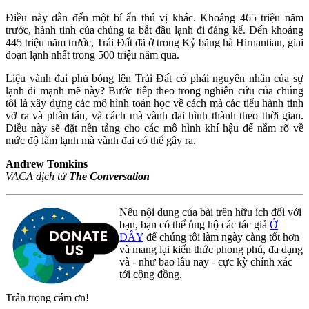
Điều này dẫn đến một bí ẩn thú vị khác. Khoảng 465 triệu năm
trước, hành tinh của chúng ta bắt đầu lạnh đi đáng kể. Đến khoảng
445 triệu năm trước, Trái Đất đã ở trong Kỷ băng hà Hirnantian, giai
đoạn lạnh nhất trong 500 triệu năm qua.
Liệu vành đai phủ bóng lên Trái Đất có phải nguyên nhân của sự
lạnh đi mạnh mẽ này? Bước tiếp theo trong nghiên cứu của chúng
tôi là xây dựng các mô hình toán học về cách mà các tiểu hành tinh
vỡ ra và phân tán, và cách mà vành đai hình thành theo thời gian.
Điều này sẽ đặt nền tảng cho các mô hình khí hậu để nắm rõ về
mức độ làm lạnh mà vành đai có thể gây ra.
Andrew Tomkins
VACA dịch từ
The Conversation
Nếu nội dung của bài trên hữu ích đối với
bạn, bạn có thể ủng hộ các tác giả
Ở
ĐÂY
để chúng tôi làm ngày càng tốt hơn
và mang lại kiến thức phong phú, đa dạng
và - như bao lâu nay - cực kỳ chính xác
tới cộng đồng.
Trân trọng cám ơn!