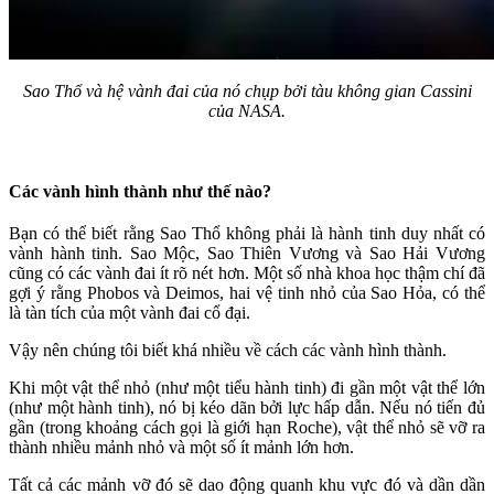
Sao Thổ và hệ vành đai của nó chụp bởi tàu không gian Cassini
của NASA.
Các vành hình thành như thế nào?
Bạn có thể biết rằng Sao Thổ không phải là hành tinh duy nhất có
vành hành tinh. Sao Mộc, Sao Thiên Vương và Sao Hải Vương
cũng có các vành đai ít rõ nét hơn. Một số nhà khoa học thậm chí đã
gợi ý rằng Phobos và Deimos, hai vệ tinh nhỏ của Sao Hỏa, có thể
là tàn tích của một vành đai cổ đại.
Vậy nên chúng tôi biết khá nhiều về cách các vành hình thành.
Khi một vật thể nhỏ (như một tiểu hành tinh) đi gần một vật thể lớn
(như một hành tinh), nó bị kéo dãn bởi lực hấp dẫn. Nếu nó tiến đủ
gần (trong khoảng cách gọi là giới hạn Roche), vật thể nhỏ sẽ vỡ ra
thành nhiều mảnh nhỏ và một số ít mảnh lớn hơn.
Tất cả các mảnh vỡ đó sẽ dao động quanh khu vực đó và dần dần