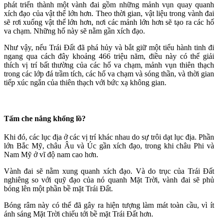
phát triển thành một vành đai gồm những mảnh vụn quay quanh
xích đạo của vật thể lớn hơn. Theo thời gian, vật liệu trong vành đai
sẽ rơi xuống vật thể lớn hơn, nơi các mảnh lớn hơn sẽ tạo ra các hố
va chạm. Những hố này sẽ nằm gần xích đạo.
Như vậy, nếu Trái Đất đã phá hủy và bắt giữ một tiểu hành tinh đi
ngang qua cách đây khoảng 466 triệu năm, điều này có thể giải
thích vị trí bất thường của các hố va chạm, mảnh vụn thiên thạch
trong các lớp đá trầm tích, các hố va chạm và sóng thần, và thời gian
tiếp xúc ngắn của thiên thạch với bức xạ không gian.
Tấm che nắng khổng lồ?
Khi đó, các lục địa ở các vị trí khác nhau do sự trôi dạt lục địa. Phần
lớn Bắc Mỹ, châu Âu và Úc gần xích đạo, trong khi châu Phi và
Nam Mỹ ở vĩ độ nam cao hơn.
Vành đai sẽ nằm xung quanh xích đạo. Và do trục của Trái Đất
nghiêng so với quỹ đạo của nó quanh Mặt Trời, vành đai sẽ phủ
bóng lên một phần bề mặt Trái Đất.
Bóng râm này có thể đã gây ra hiện tượng làm mát toàn cầu, vì ít
ánh sáng Mặt Trời chiếu tới bề mặt Trái Đất hơn.