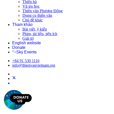
Thiên hà
Vũ trụ học
Thiên văn Phương Đông
Dụng cụ thiên văn
Chủ đề khác
Tham khảo
Bài viết, ý kiến
Phim, tài liệu, tiện ích
Giải trí
English website
Donate
">
Sky Events
+84 91 530 1116
info@thienvanvietnam.org