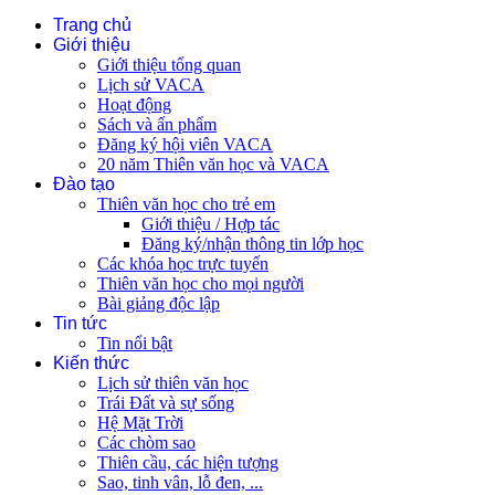
Trang chủ
Giới thiệu
Giới thiệu tổng quan
Lịch sử VACA
Hoạt động
Sách và ấn phẩm
Đăng ký hội viên VACA
20 năm Thiên văn học và VACA
Đào tạo
Thiên văn học cho trẻ em
Giới thiệu / Hợp tác
Đăng ký/nhận thông tin lớp học
Các khóa học trực tuyến
Thiên văn học cho mọi người
Bài giảng độc lập
Tin tức
Tin nổi bật
Kiến thức
Lịch sử thiên văn học
Trái Đất và sự sống
Hệ Mặt Trời
Các chòm sao
Thiên cầu, các hiện tượng
Sao, tinh vân, lỗ đen, ...