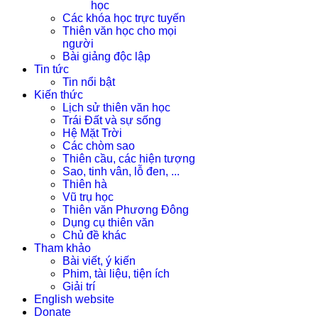
học
Các khóa học trực tuyến
Thiên văn học cho mọi
người
Bài giảng độc lập
Tin tức
Tin nổi bật
Kiến thức
Lịch sử thiên văn học
Trái Đất và sự sống
Hệ Mặt Trời
Các chòm sao
Thiên cầu, các hiện tượng
Sao, tinh vân, lỗ đen, ...
Thiên hà
Vũ trụ học
Thiên văn Phương Đông
Dụng cụ thiên văn
Chủ đề khác
Tham khảo
Bài viết, ý kiến
Phim, tài liệu, tiện ích
Giải trí
English website
Donate