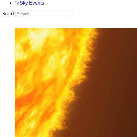
">
Sky Events
Search