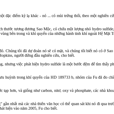
 một đặc điểm kỳ lạ khác - nó ... có mùi trứng thối, theo một nghiên 
ch thước tương đương Sao Mộc, có chứa một lượng nhỏ hydro sulfide,
ùng bên trong và khí quyển của những hành tinh khí ngoài Hệ Mặt Tr
ở đó. Chúng tôi đã dự đoán nó sẽ có mặt, và chúng tôi biết nó có ở Sa
Hopkins, người đứng đầu nghiên cứu, cho biết.
g, nhưng việc phát hiện hydro sulfide là một bước đệm để tìm thấy phâ
g lưu huỳnh trong khí quyển của HD 189733 b, nhóm của Fu đã đo chín
c tạp hơn, và giống như carbon, nitơ, oxy và phosphate, các nhà kh
ần nhất mà các nhà thiên văn học có thể quan sát khi nó đi qua trướ
phát hiện vào năm 2005, Fu cho biết.