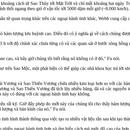
 khoảng cách từ Sao Thủy tới Mặt Trời và chỉ mất khoảng hai ngày Trá
kính thổi ngang theo gió ở vận tốc tới 5000 dặm mỗi giờ (~8.000 km/h).
hân tử quan trọng khác trên các ngoại hành tinh khác, Webb cung cấp c
ó hàm lượng lưu huỳnh cao. Điều đó có ý nghĩa gì về cách chúng được
3 b với độ chính xác chưa từng có và các quan sát ở bước sóng hồng 
e cao, và bây giờ chúng tôi biết rằng nó không có ở đó," Fu nói.
trên Sao Mộc, một phát hiện có thể giúp các nhà khoa học trả lời nhữ
i Vương và Sao Thiên Vương chứa nhiều kim loại hơn so với các hành
ơng và Sao Thiên Vương đã tích lũy nhiều băng, đá và các nguyên tố 
 này có đúng với các ngoại hành tinh hay không.
ứu rất kỹ. Giờ đây phép đo mới này của chúng tôi cho thấy hàm lượng
i lượng và bán kính của nó," Fu nói.
inh hình thành thông qua việc tạo ra nhiều vật liệu rắn sau khi tạo th
ên nhiều ngoại hành tinh hơn và tìm hiểu cách mà mức độ cao của hợp