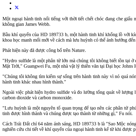
Một ngoại hành tinh nổi tiếng với thời tiết chết chóc đang che giấu
không gian James Webb.
Bầu khí quyển của HD 189733 b, một hành tinh khí khổng lồ với kí
khoa học manh mối mới về cách mà lưu huỳnh có thể ảnh hưởng đến v
Phát hiện này đã được công bố trên Nature.
"Hydro sulfide là một phân tử lớn mà chúng tôi không biết tồn tại 
Mặt Trời," Guangwei Fu, một nhà vật lý thiên văn tại Đại học Johns 
"Chúng tôi không tìm kiếm sự sống trên hành tinh này vì nó quá nón
hành tinh khác nhau hình thành."
Ngoài việc phát hiện hydro sulfide và đo lường tổng quát về lượn
carbon dioxide và carbon monoxide.
"Lưu huỳnh là một nguyên tố quan trọng để tạo nên các phân tử phứ
tinh được hình thành và chúng được tạo thành từ những gì," Fu nói.
Cách Trái Đất chỉ 64 năm ánh sáng, HD 189733 b là "Sao Mộc nóng" g
nghiên cứu chi tiết về khí quyển của ngoại hành tinh kể từ khi được 