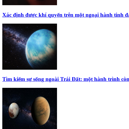
Xác định được khí quyển trên một ngoại hành tinh 
Tìm kiếm sự sống ngoài Trái Đất: một hành trình còn