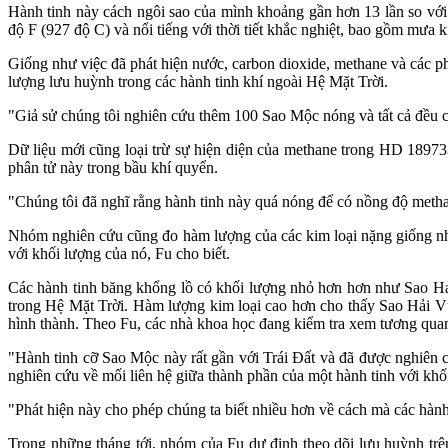
Hành tinh này cách ngôi sao của mình khoảng gần hơn 13 lần so với
độ F (927 độ C) và nổi tiếng với thời tiết khắc nghiệt, bao gồm mưa 
Giống như việc đã phát hiện nước, carbon dioxide, methane và các p
lượng lưu huỳnh trong các hành tinh khí ngoài Hệ Mặt Trời.
"Giả sử chúng tôi nghiên cứu thêm 100 Sao Mộc nóng và tất cả đều c
Dữ liệu mới cũng loại trừ sự hiện diện của methane trong HD 18973
phân tử này trong bầu khí quyển.
"Chúng tôi đã nghĩ rằng hành tinh này quá nóng để có nồng độ methan
Nhóm nghiên cứu cũng đo hàm lượng của các kim loại nặng giống như 
với khối lượng của nó, Fu cho biết.
Các hành tinh băng khổng lồ có khối lượng nhỏ hơn hơn như Sao Hả
trong Hệ Mặt Trời. Hàm lượng kim loại cao hơn cho thấy Sao Hải Vư
hình thành. Theo Fu, các nhà khoa học đang kiểm tra xem tương quan
"Hành tinh cỡ Sao Mộc này rất gần với Trái Đất và đã được nghiên c
nghiên cứu về mối liên hệ giữa thành phần của một hành tinh với khố
"Phát hiện này cho phép chúng ta biết nhiều hơn về cách mà các hành t
Trong những tháng tới, nhóm của Fu dự định theo dõi lưu huỳnh tr