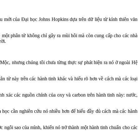
cứu mới của Đại học Johns Hopkins dựa trên dữ liệu từ kính thiên văn
 một phân tử không chỉ gây ra mùi hôi mà còn cung cấp cho các nhà
ời.
o Mộc, nhưng chúng tôi chưa từng thực sự phát hiện ra nó ở ngoài Hệ
n tử này trên các hành tinh khác và hiểu rõ hơn về cách mà các loại
h xác các nguồn chính của oxy và carbon trên hành tinh này: nước,
oa học cần nghiên cứu nó nhiều hơn để hiểu đầy đủ cách mà các hành
c ngôi sao của mình, khiến nó trở thành một hành tinh chuẩn cho các