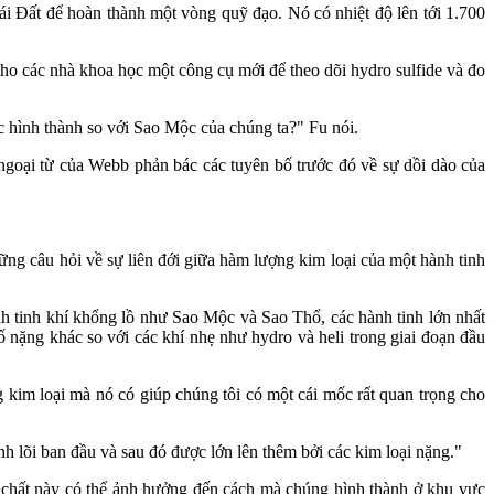
i Đất để hoàn thành một vòng quỹ đạo. Nó có nhiệt độ lên tới 1.700
ho các nhà khoa học một công cụ mới để theo dõi hydro sulfide và đo
 hình thành so với Sao Mộc của chúng ta?" Fu nói.
ngoại từ của Webb phản bác các tuyên bố trước đó về sự dồi dào của
ng câu hỏi về sự liên đới giữa hàm lượng kim loại của một hành tinh
 tinh khí khổng lồ như Sao Mộc và Sao Thổ, các hành tinh lớn nhất
nặng khác so với các khí nhẹ như hydro và heli trong giai đoạn đầu
 kim loại mà nó có giúp chúng tôi có một cái mốc rất quan trọng cho
ành lõi ban đầu và sau đó được lớn lên thêm bởi các kim loại nặng."
 chất này có thể ảnh hưởng đến cách mà chúng hình thành ở khu vực