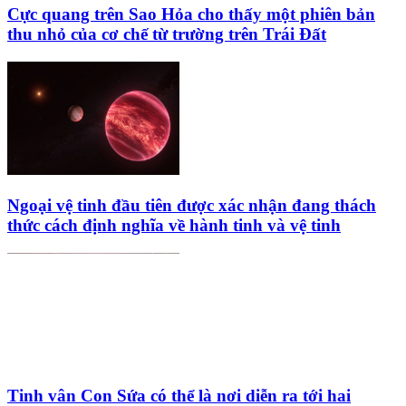
Cực quang trên Sao Hỏa cho thấy một phiên bản
thu nhỏ của cơ chế từ trường trên Trái Đất
Ngoại vệ tinh đầu tiên được xác nhận đang thách
thức cách định nghĩa về hành tinh và vệ tinh
Tinh vân Con Sứa có thể là nơi diễn ra tới hai