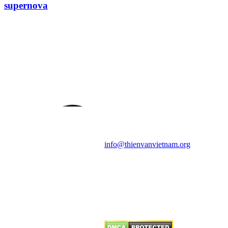
supernova
HỘI THIÊN
VĂN VÀ VŨ TRỤ
HỌC VIỆT NAM
Vietnam Astronomy and
Cosmology Association (VACA)
Văn phòng: 90b Khương Đình,
quận Thanh Xuân, Hà Nội
Điện thoại: 091.530.1116; Email:
info@thienvanvietnam.org
Mọi bài viết tại đây thuộc bản
quyền của VACA, vui lòng ghi rõ
tên tác giả và nguồn trích
dẫn
Thienvanvietnam.org
khi quý
vị tái sử dụng bất cứ nội dung nào
từ website này.