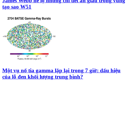
James Webb hé lộ những chi tiết ẩn giấu trong vùng
tạo sao W51
Một vụ nổ tia gamma lặp lại trong 7 giờ: dấu hiệu
của lỗ đen khối lượng trung bình?