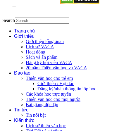
Search
Trang chủ
Giới thiệu
Giới thiệu tổng quan
Lịch sử VACA
Hoạt động
Sách và ấn phẩm
Đăng ký hội viên VACA
20 năm Thiên văn học và VACA
Đào tạo
Thiên văn học cho trẻ em
Giới thiệu / Hợp tác
Đăng ký/nhận thông tin lớp học
Các khóa học trực tuyến
Thiên văn học cho mọi người
Bài giảng độc lập
Tin tức
Tin nổi bật
Kiến thức
Lịch sử thiên văn học
Trái Đất và sự sống