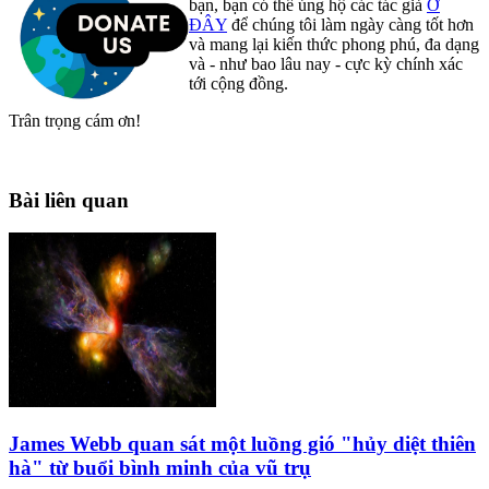
bạn, bạn có thể ủng hộ các tác giả
Ở
ĐÂY
để chúng tôi làm ngày càng tốt hơn
và mang lại kiến thức phong phú, đa dạng
và - như bao lâu nay - cực kỳ chính xác
tới cộng đồng.
Trân trọng cám ơn!
Bài liên quan
James Webb quan sát một luồng gió "hủy diệt thiên
hà" từ buổi bình minh của vũ trụ