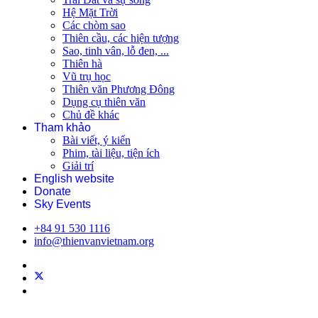
Hệ Mặt Trời
Các chòm sao
Thiên cầu, các hiện tượng
Sao, tinh vân, lỗ đen, ...
Thiên hà
Vũ trụ học
Thiên văn Phương Đông
Dụng cụ thiên văn
Chủ đề khác
Tham khảo
Bài viết, ý kiến
Phim, tài liệu, tiện ích
Giải trí
English website
Donate
Sky Events
+84 91 530 1116
info@thienvanvietnam.org