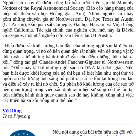
Nghiên cứu này đã được công bố tuần trước trên tạp chí Monthly
Notices of the Royal Astronomical Society (Báo cáo hàng tháng của
hiệp hội thiên văn học Hoàng gia - Anh). Nhóm nghiên cứu này
gồm những chuyên gia từ Northwestern, Đại học Texas tại Austin
(UT Austin), Đài quan sát Carnegie, Đại học Harvard và Viện Công
nghệ California. Tác giả chính của nghiên cứu mới này là Dávid
Guszejnov, một nhà nghiên cứu sau tiến sĩ tại UT Austin.
“Hiểu được về khối lượng ban đầu của những ngôi sao là điều vô
cùng quan trọng, vì nó có liên quan đến rất nhiều vấn đề trong vật lý
thiên văn - từ những hành tinh ở gần cho đến những thiên hà xa
xôi,” đồng tác giả Claude-André Faucher-Giguère từ Northwestern
nói. “Điều này là bởi những ngôi sao có DNA khá đơn giản. Nếu
bạn biết được khối lượng của nó thì bạn sẽ biết hầu như mọi thứ về
ngôi sao đó: lượng ánh sáng nó phát ra, nó sẽ tồn tại trong bao lâu
và điều sẽ xảy ra khi nó chết. Sự phân bố khối lượng của các sao trở
nên quan trọng trong việc xác định xem liệu sự sống có thể tồn tại
trên những hành tinh quay quanh sao đó hay không, cũng như việc
các thiên hà xa xôi trông như thế nào.”
Vũ Dũng
Theo Phys.org
Nếu nội dung của bài trên hữu ích đối với